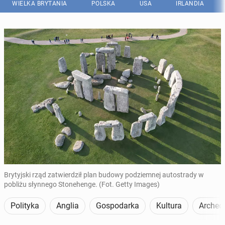
WIELKA BRYTANIA
POLSKA
USA
IRLANDIA
Brytyjski rząd zatwierdził plan budowy podziemnej autostrady w
pobliżu słynnego Stonehenge. (Fot. Getty Images)
Polityka
Anglia
Gospodarka
Kultura
Archeo