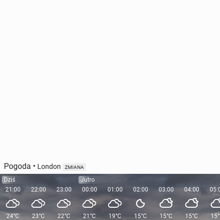
Pogoda
•
London
ZMIANA
Dziś
Jutro
21:00
22:00
23:00
00:00
01:00
02:00
03:00
04:00
05:
24°C
23°C
22°C
21°C
19°C
15°C
15°C
15°C
15