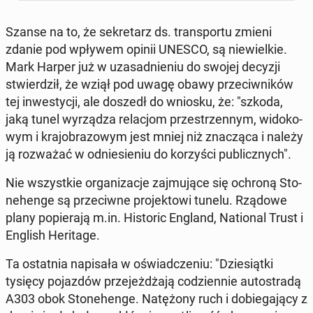
Szanse na to, że se­kre­tarz ds. trans­por­tu zmieni
zdanie pod wpływem opinii UNESCO, są nie­wiel­kie.
Mark Harper już w uza­sad­nie­niu do swojej decyzji
stwier­dził, że wziął pod uwagę obawy prze­ciw­ni­ków
tej in­we­sty­cji, ale doszedł do wniosku, że: "szkoda,
jaką tunel wy­rzą­dza re­la­cjom prze­strzen­nym, wi­do­ko­
wym i kra­jo­bra­zo­wym jest mniej niż zna­czą­ca i należy
ją roz­wa­żać w od­nie­sie­niu do ko­rzy­ści pu­blicz­nych".
Nie wszyst­kie or­ga­ni­za­cje zaj­mu­ją­ce się ochroną Sto­
ne­hen­ge są prze­ciw­ne pro­jek­to­wi tunelu. Rządowe
plany po­pie­ra­ją m.in. Hi­sto­ric England, Na­tio­nal Trust i
English He­ri­ta­ge.
Ta ostat­nia na­pi­sa­ła w oświad­cze­niu: "Dzie­siąt­ki
tysięcy po­jaz­dów prze­jeż­dża­ją co­dzien­nie au­to­stra­dą
A303 obok Sto­ne­hen­ge. Na­tę­żo­ny ruch i do­bie­ga­ją­cy z