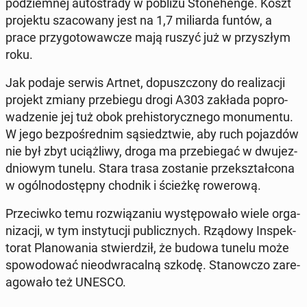
pod­ziem­nej au­to­stra­dy w pobliżu Sto­ne­hen­ge. Koszt
pro­jek­tu sza­co­wa­ny jest na 1,7 mi­liar­da funtów, a
prace przy­go­to­waw­cze mają ruszyć już w przy­szłym
roku.
Jak podaje serwis Artnet, do­pusz­czo­ny do re­ali­za­cji
projekt zmiany prze­bie­gu drogi A303 zakłada po­pro­
wa­dze­nie jej tuż obok pre­hi­sto­rycz­ne­go mo­nu­men­tu.
W jego bez­po­śred­nim są­siedz­twie, aby ruch po­jaz­dów
nie był zbyt uciąż­li­wy, droga ma prze­bie­gać w dwu­jez­
dnio­wym tunelu. Stara trasa zo­sta­nie prze­kształ­co­na
w ogól­no­do­stęp­ny chodnik i ścieżkę ro­we­ro­wą.
Prze­ciw­ko temu roz­wią­za­niu wy­stę­po­wa­ło wiele or­ga­
ni­za­cji, w tym in­sty­tu­cji pu­blicz­nych. Rządowy In­spek­
to­rat Pla­no­wa­nia stwier­dził, że budowa tunelu może
spo­wo­do­wać nie­od­wra­cal­ną szkodę. Sta­now­czo za­re­
ago­wa­ło też UNESCO.