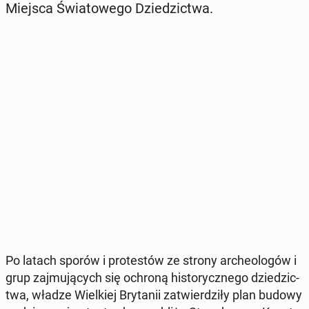
Miejsca Świa­to­we­go Dzie­dzic­twa.
Po latach sporów i pro­te­stów ze strony ar­che­olo­gów i
grup zaj­mu­ją­cych się ochroną hi­sto­rycz­ne­go dzie­dzic­
twa, władze Wiel­kiej Bry­ta­nii za­twier­dzi­ły plan budowy