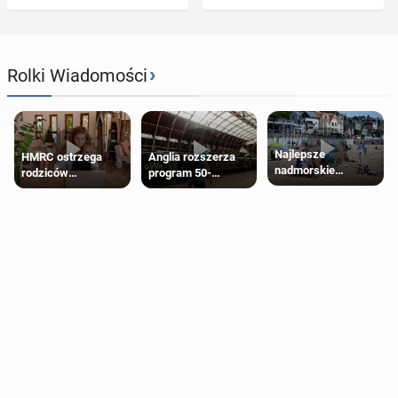
›
Rolki Wiadomości
Najlepsze
HMRC ostrzega
Anglia rozszerza
nadmorskie
rodziców
program 50-
miasteczko blisko
pobierających Child
procentowych
Londynu
Benefit. Mogą być
zniżek kolejowych
zobowiązani do
na 18-latków
zwrotu zasiłku