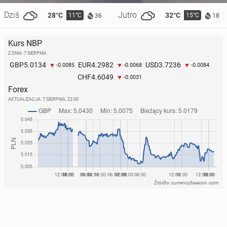
Dziś
Jutro
28°C
32°C
11°C
15°C
36
18
Kurs NBP
Z DNIA: 7 SIERPNIA
5.0134
4.2982
3.7236
GBP
EUR
USD
-0.0085
-0.0068
-0.0084
4.6049
CHF
-0.0031
Forex
AKTUALIZACJA:
7 SIERPNIA, 22:00
Źródło: currencybeacon.com