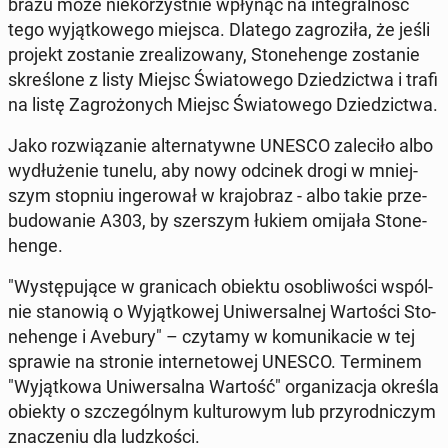
bra­zu może nie­ko­rzyst­nie wpłynąć na in­te­gral­ność
tego wy­jąt­ko­we­go miejsca. Dlatego za­gro­zi­ła, że jeśli
projekt zo­sta­nie zre­ali­zo­wa­ny, Sto­ne­hen­ge zo­sta­nie
skre­ślo­ne z listy Miejsc Świa­to­we­go Dzie­dzic­twa i trafi
na listę Za­gro­żo­nych Miejsc Świa­to­we­go Dzie­dzic­twa.
Jako roz­wią­za­nie al­ter­na­tyw­ne UNESCO za­le­ci­ło albo
wy­dłu­że­nie tunelu, aby nowy odcinek drogi w mniej­
szym stopniu in­ge­ro­wał w kra­jo­braz - albo takie prze­
bu­do­wa­nie A303, by szer­szym łukiem omijała Sto­ne­
hen­ge.
"Wy­stę­pu­ją­ce w gra­ni­cach obiektu oso­bli­wo­ści wspól­
nie sta­no­wią o Wy­jąt­ko­wej Uni­wer­sal­nej War­to­ści Sto­
ne­hen­ge i Avebury" – czytamy w ko­mu­ni­ka­cie w tej
sprawie na stronie in­ter­ne­to­wej UNESCO. Ter­mi­nem
"Wy­jąt­ko­wa Uni­wer­sal­na Wartość" or­ga­ni­za­cja określa
obiekty o szcze­gól­nym kul­tu­ro­wym lub przy­rod­ni­czym
zna­cze­niu dla ludz­ko­ści.