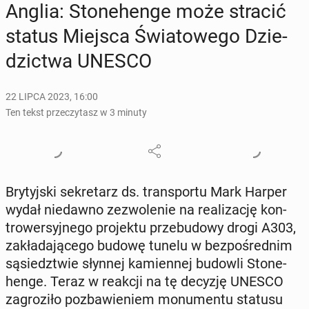
Anglia: Sto­ne­hen­ge może stracić
status Miejsca Świa­to­we­go Dzie­
dzic­twa UNESCO
22 LIPCA 2023, 16:00
Ten tekst przeczytasz w 3 minuty
Bry­tyj­ski se­kre­tarz ds. trans­por­tu Mark Harper
wydał nie­daw­no ze­zwo­le­nie na re­ali­za­cję kon­
tro­wer­syj­ne­go pro­jek­tu prze­bu­do­wy drogi A303,
za­kła­da­ją­ce­go budowę tunelu w bez­po­śred­nim
są­siedz­twie słynnej ka­mien­nej budowli Sto­ne­
hen­ge. Teraz w reakcji na tę decyzję UNESCO
za­gro­zi­ło po­zba­wie­niem mo­nu­men­tu statusu