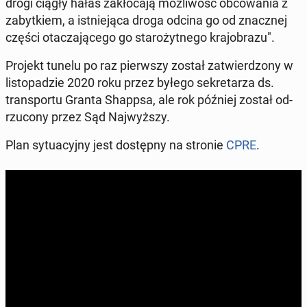
drogi ciągły hałas za­kłó­ca­ją moż­li­wość ob­co­wa­nia z
za­byt­kiem, a ist­nie­ją­ca droga odcina go od znacz­nej
części ota­cza­ją­ce­go go sta­ro­żyt­ne­go kra­jo­bra­zu".
Projekt tunelu po raz pierw­szy został za­twier­dzo­ny w
li­sto­pa­dzie 2020 roku przez byłego se­kre­ta­rza ds.
trans­por­tu Granta Shappsa, ale rok później został od­
rzu­co­ny przez Sąd Naj­wyż­szy.
Plan sy­tu­acyj­ny jest do­stęp­ny na stronie
CPRE
.