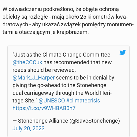
W oświad­cze­niu pod­kre­ślo­no, że objęte ochroną
obiekty są roz­le­głe - mają około 25 ki­lo­me­trów kwa­
dra­to­wych - aby ukazać związek po­mię­dzy mo­nu­men­
ta­mi a ota­cza­ją­cym je kra­jo­bra­zem.
"Just as the Climate Change Com­mit­tee
@theCC­Cuk
has re­com­men­ded that new
roads should be re­vie­wed,
@Mark_J_Harper
seems to be in denial by
giving the go-ahead to the Sto­ne­hen­ge
dual car­ria­ge­way through the World He­ri­
ta­ge Site."
@UNESCO
#cli­ma­te­cri­sis
https://t.co/v9WHBAB0h7
— Sto­ne­hen­ge Al­lian­ce (@Sa­ve­Sto­ne­hen­ge)
July 20, 2023