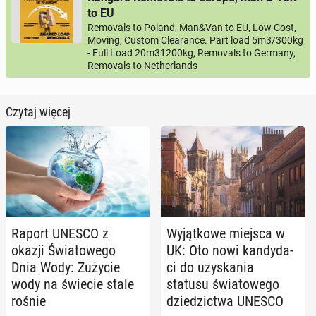
to EU
Removals to Poland, Man&Van to EU, Low Cost,
Moving, Custom Clearance. Part load 5m3/300kg
- Full Load 20m31200kg, Removals to Germany,
Removals to Netherlands
Czytaj więcej
Raport UNESCO z
Wy­jąt­ko­we miejsca w
okazji Świa­to­we­go
UK: Oto nowi kan­dy­da­
Dnia Wody: Zużycie
ci do uzy­ska­nia
wody na świecie stale
statusu świa­to­we­go
rośnie
dzie­dzic­twa UNESCO