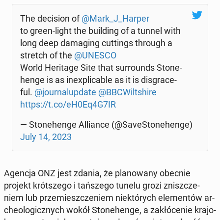
The de­ci­sion of
@Mark_J_Harper
to green-light the bu­il­ding of a tunnel with
long deep da­ma­ging cut­tings through a
stretch of the
@UNESCO
World He­ri­ta­ge Site that sur­ro­unds Sto­ne­
hen­ge is as in­e­xpli­ca­ble as it is dis­gra­ce­
ful.
@jo­ur­na­lup­da­te
@BBCWilt­shi­re
https://t.co/eH0Eq4G7IR
— Sto­ne­hen­ge Al­lian­ce (@Sa­ve­Sto­ne­hen­ge)
July 14, 2023
Agencja ONZ jest zdania, że pla­no­wa­ny obecnie
projekt krót­sze­go i tań­sze­go tunelu grozi znisz­cze­
niem lub prze­miesz­cze­niem nie­któ­rych ele­men­tów ar­
che­olo­gicz­nych wokół Sto­ne­hen­ge, a za­kłó­ce­nie kra­jo­