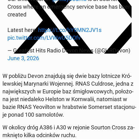
Cross where an emer­gen­cy service base has been
created
Latest here:
https://t.co/hY9MN2JV1s
pic.twitter.com/LVWwU5DOfv
— Gre­atest Hits Radio Devon News (@GHR­De­von)
June 3, 2026
W pobliżu Devon znaj­du­ją się dwie bazy lot­ni­cze Kró­
lew­skiej Ma­ry­nar­ki Wo­jen­nej. RNAS Cul­dro­se, jedna z
naj­więk­szych w Europie baz śmi­głow­co­wych, po­ło­żo­
na jest nie­da­le­ko Helston w Korn­wa­lii, na­to­miast w
bazie RNAS Yeovil­ton w hrab­stwie So­mer­set sta­cjo­nu­
je ponad 100 sa­mo­lo­tów.
W okolicy dróg A386 i A30 w rejonie Sourton Cross za­
mknię­to kilka od­cin­ków ruchu.