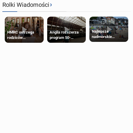
›
Rolki Wiadomości
Najlepsze
HMRC ostrzega
Anglia rozszerza
nadmorskie
rodziców
program 50-
miasteczko blisko
pobierających Child
procentowych
Londynu
Benefit. Mogą być
zniżek kolejowych
zobowiązani do
na 18-latków
zwrotu zasiłku