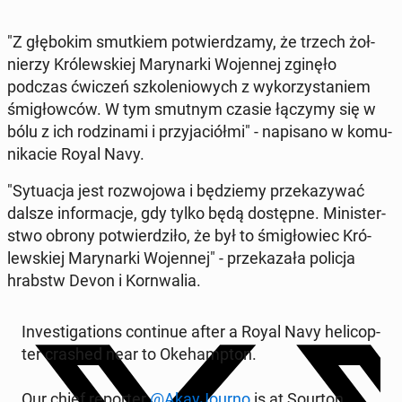
"Z głę­bo­kim smut­kiem po­twier­dza­my, że trzech żoł­
nie­rzy Kró­lew­skiej Ma­ry­nar­ki Wo­jen­nej zginęło
podczas ćwiczeń szko­le­nio­wych z wy­ko­rzy­sta­niem
śmi­głow­ców. W tym smutnym czasie łączymy się w
bólu z ich ro­dzi­na­mi i przy­ja­ciół­mi" - na­pi­sa­no w ko­mu­
ni­ka­cie Royal Navy.
"Sy­tu­acja jest roz­wo­jo­wa i bę­dzie­my prze­ka­zy­wać
dalsze in­for­ma­cje, gdy tylko będą do­stęp­ne. Mi­ni­ster­
stwo obrony po­twier­dzi­ło, że był to śmi­gło­wiec Kró­
lew­skiej Ma­ry­nar­ki Wo­jen­nej" - prze­ka­za­ła policja
hrabstw Devon i Korn­wa­lia.
In­ve­sti­ga­tions con­ti­nue after a Royal Navy he­li­cop­
ter crashed near to Oke­hamp­ton.
Our chief re­por­ter
@Akay­Jo­ur­no
is at Sourton