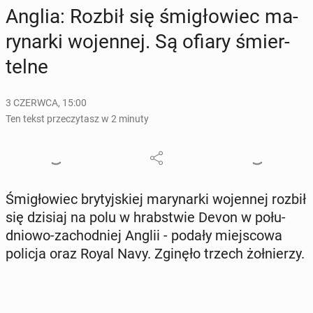
Anglia: Rozbił się śmi­gło­wiec ma­
ry­nar­ki wo­jen­nej. Są ofiary śmier­
tel­ne
3 CZERWCA, 15:00
Ten tekst przeczytasz w 2 minuty
Śmi­gło­wiec bry­tyj­skiej ma­ry­nar­ki wo­jen­nej rozbił
się dzisiaj na polu w hrab­stwie Devon w po­łu­
dnio­wo-za­chod­niej Anglii - podały miej­sco­wa
policja oraz Royal Navy. Zginęło trzech żoł­nie­rzy.