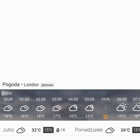
Pogoda
•
London
ZMIANA
Jutro
00:00
01:00
02:00
03:00
04:00
05:00
05:36
06:00
07:
19°C
18°C
18°C
17°C
16°C
15°C
15°C
18
Jutro
Poniedziałek
32°C
26°C
15°C
13°
18