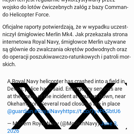
wojsko do lotów ćwi­czeb­nych załóg z bazy Com­man­
do He­li­cop­ter Force.
Ofi­cjal­ne raporty po­twier­dza­ją, że w wypadku uczest­
ni­czył śmi­gło­wiec Merlin Mk4. Jak prze­ka­za­ła strona
in­ter­ne­to­wa Royal Navy, śmi­głow­ce Merlin używane
są głównie do zwal­cza­nia okrętów pod­wod­nych oraz
do ope­ra­cji po­szu­ki­waw­czo-ra­tun­ko­wych i patroli mor­
skich.
A Royal Navy he­li­cop­ter has crashed into a field in
Devon, police have said. Emer­gen­cy se­rvi­ces are
at the scene of the in­ci­dent at Sourton Down, near
Oke­hamp­ton. Several road clo­su­res are in place
@gu­ar­dian
#Roy­al­Na­vy
https://t.co/7y4P6SbtU6
— Modern Royal Navy (@Mo­dern­Na­vy)
June 3,
2026