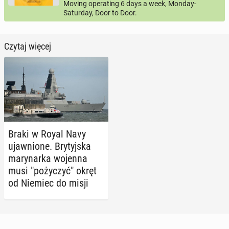
Moving operating 6 days a week, Monday-
Saturday, Door to Door.
Czytaj więcej
Braki w Royal Navy
ujaw­nio­ne. Bry­tyj­ska
ma­ry­nar­ka wojenna
musi "po­ży­czyć" okręt
od Niemiec do misji