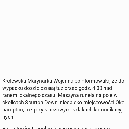
Kró­lew­ska Ma­ry­nar­ka Wojenna po­in­for­mo­wa­ła, że do
wypadku doszło dzisiaj tuż przed godz. 4:00 nad
ranem lo­kal­ne­go czasu. Maszyna runęła na pole w
oko­li­cach Sourton Down, nie­da­le­ko miej­sco­wo­ści Oke­
hamp­ton, tuż przy klu­czo­wych szla­kach ko­mu­ni­ka­cyj­
nych.
Rejon ten jest re­gu­lar­nie wy­ko­rzy­sty­wa­ny przez