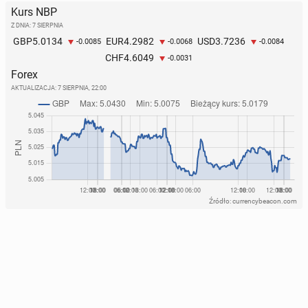
Kurs NBP
Z DNIA: 7 SIERPNIA
5.0134
4.2982
3.7236
GBP
EUR
USD
-0.0085
-0.0068
-0.0084
4.6049
CHF
-0.0031
Forex
AKTUALIZACJA:
7 SIERPNIA, 22:00
Źródło: currencybeacon.com