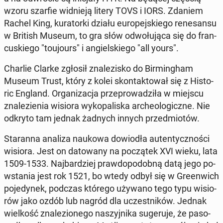
wzoru szarfie wid­nie­ją litery TOVS i IORS. Zdaniem
Rachel King, ku­ra­tor­ki działu eu­ro­pej­skie­go re­ne­san­su
w British Museum, to gra słów od­wo­łu­ją­ca się do fran­
cu­skie­go "to­ujo­urs" i an­giel­skie­go "all yours".
Charlie Clarke zgłosił zna­le­zi­sko do Bir­ming­ham
Museum Trust, który z kolei skon­tak­to­wał się z Hi­sto­
ric England. Or­ga­ni­za­cja prze­pro­wa­dzi­ła w miejscu
zna­le­zie­nia wisiora wy­ko­pa­li­ska ar­che­olo­gicz­ne. Nie
odkryto tam jednak żadnych innych przed­mio­tów.
Sta­ran­na analiza naukowa do­wio­dła au­ten­tycz­no­ści
wisiora. Jest on da­to­wa­ny na po­czą­tek XVI wieku, lata
1509-1533. Naj­bar­dziej praw­do­po­dob­ną datą jego po­
wsta­nia jest rok 1521, bo wtedy odbył się w Gre­en­wich
po­je­dy­nek, podczas którego używano tego typu wi­sio­
rów jako ozdób lub nagród dla uczest­ni­ków. Jednak
wiel­kość zna­le­zio­ne­go na­szyj­ni­ka su­ge­ru­je, że pa­so­