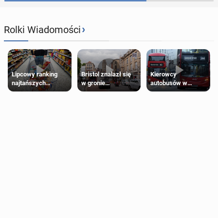
›
Rolki Wiadomości
Lipcowy ranking
Bristol znalazł się
Kierowcy
najtańszych
w gronie
autobusów w
supermarketów
najlepszych
Londynie
kierunków podróży
zapowiadają strajki
na świecie