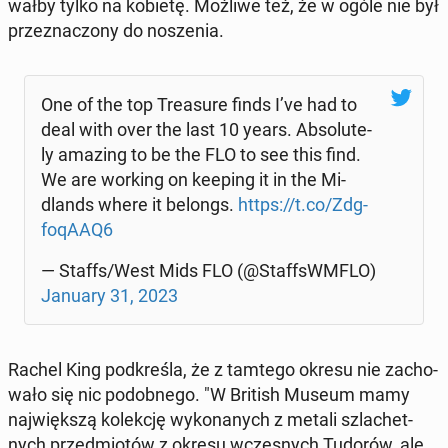
wał­by tylko na kobietę. Możliwe też, że w ogóle nie był
prze­zna­czo­ny do no­sze­nia.
One of the top Tre­asu­re finds I’ve had to
deal with over the last 10 years. Ab­so­lu­te­
ly amazing to be the FLO to see this find.
We are working on keeping it in the Mi­
dlands where it belongs.
https://t.co/Zdg­
fo­qA­AQ6
— Staffs/West Mids FLO (@Staf­fsWM­FLO)
January 31, 2023
Rachel King pod­kre­śla, że z tamtego okresu nie za­cho­
wa­ło się nic po­dob­ne­go. "W British Museum mamy
naj­więk­szą ko­lek­cję wy­ko­na­nych z metali szla­chet­
nych przed­mio­tów z okresu wcze­snych Tudorów, ale