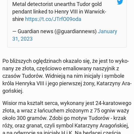
Metal de­tec­to­rist une­ar­ths Tudor gold
pendant linked to Henry VIII in War­wick­
shi­re
https://t.co/JTrfO09oda
— Gu­ar­dian news (@gu­ar­dian­news)
January
31, 2023
Po bliż­szych oglę­dzi­nach okazało się, że jest to wy­ko­
na­ny ze złota, czę­ścio­wo ema­lio­wa­ny na­szyj­nik z
czasów Tudorów. Wid­nie­ją na nim ini­cja­ły i symbole
króla Henryka VIII i jego pierw­szej żony, Ka­ta­rzy­ny Ara­
goń­skiej.
Wisior ma kształt serca, wy­ko­na­ny jest 24-ka­ra­to­we­go
złota, a wraz z łań­cu­chem zło­żo­nym z 75 ogniw waży
około 300 gramów. Zdobi go motyw Tudorów - krzak
róży, oraz granat, czyli symbol Ka­ta­rzy­ny Ara­goń­skiej,
a na od­wro­cie są ini­cja­ły H i K. Na będącej częścią