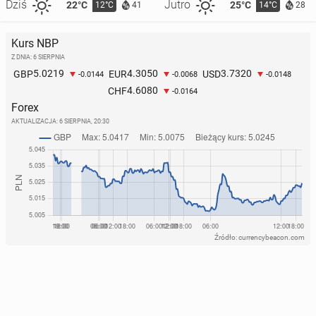
Dziś
Jutro
22°C
25°C
12°C
14°C
41
28
Kurs NBP
Z DNIA: 6 SIERPNIA
5.0219
4.3050
3.7320
GBP
EUR
USD
-0.0144
-0.0068
-0.0148
4.6080
CHF
-0.0164
Forex
AKTUALIZACJA:
6 SIERPNIA, 20:30
Źródło: currencybeacon.com