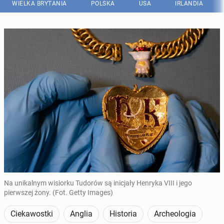
WIELKA BRYTANIA
POLSKA
USA
IRLANDIA
Na unikalnym wisiorku Tudorów są inicjały Henryka VIII i jego
pierwszej żony. (Fot. Getty Images)
Ciekawostki
Anglia
Historia
Archeologia