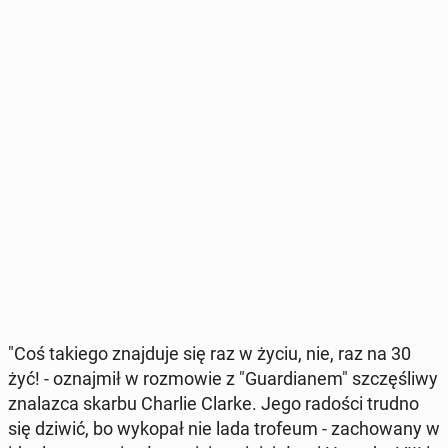
"Coś takiego znaj­du­je się raz w życiu, nie, raz na 30
żyć! - oznaj­mił w roz­mo­wie z "Gu­ar­dia­nem" szczę­śli­wy
zna­laz­ca skarbu Charlie Clarke. Jego radości trudno
się dziwić, bo wykopał nie lada trofeum - za­cho­wa­ny w