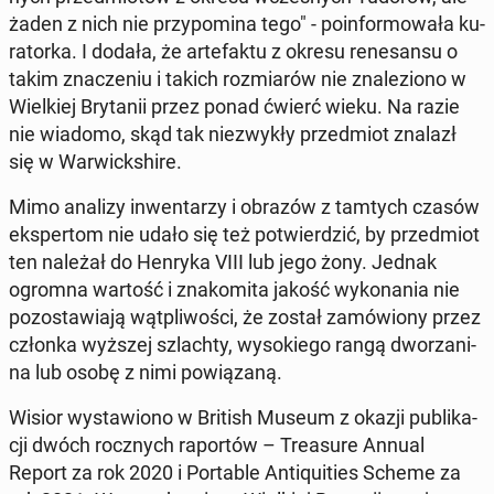
żaden z nich nie przy­po­mi­na tego" - po­in­for­mo­wa­ła ku­
ra­tor­ka. I dodała, że ar­te­fak­tu z okresu re­ne­san­su o
takim zna­cze­niu i takich roz­mia­rów nie zna­le­zio­no w
Wiel­kiej Bry­ta­nii przez ponad ćwierć wieku. Na razie
nie wiadomo, skąd tak nie­zwy­kły przed­miot znalazł
się w War­wick­shi­re.
Mimo analizy in­wen­ta­rzy i obrazów z tamtych czasów
eks­per­tom nie udało się też po­twier­dzić, by przed­miot
ten należał do Henryka VIII lub jego żony. Jednak
ogromna wartość i zna­ko­mi­ta jakość wy­ko­na­nia nie
po­zo­sta­wia­ją wąt­pli­wo­ści, że został za­mó­wio­ny przez
członka wyższej szlach­ty, wy­so­kie­go rangą dwo­rza­ni­
na lub osobę z nimi po­wią­za­ną.
Wisior wy­sta­wio­no w British Museum z okazji pu­bli­ka­
cji dwóch rocz­nych ra­por­tów – Tre­asu­re Annual
Report za rok 2020 i Por­ta­ble An­ti­qu­ities Scheme za