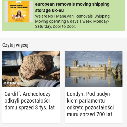
european removals moving shipping
storage uk-eu
We are No1 Man&Van, Removals, Shipping,
Moving operating 6 days a week, Monday-
Saturday, Door to Door.
Czytaj więcej
Cardiff: Ar­che­olo­dzy
Londyn: Pod bu­dyn­
odkryli po­zo­sta­ło­ści
kiem par­la­men­tu
domu sprzed 3 tys. lat
odkryto po­zo­sta­ło­ści
muru sprzed 700 lat