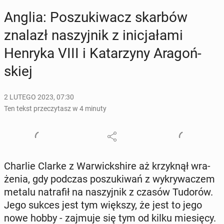
Anglia: Po­szu­ki­wacz skarbów
znalazł na­szyj­nik z ini­cja­ła­mi
Henryka VIII i Ka­ta­rzy­ny Ara­goń­
skiej
2 LUTEGO 2023, 07:30
Ten tekst przeczytasz w 4 minuty
Charlie Clarke z War­wick­shi­re aż krzyk­nął wra­
że­nia, gdy podczas po­szu­ki­wań z wy­kry­wa­czem
metalu na­tra­fił na na­szyj­nik z czasów Tudorów.
Jego sukces jest tym większy, że jest to jego
nowe hobby - zajmuje się tym od kilku mie­się­cy.