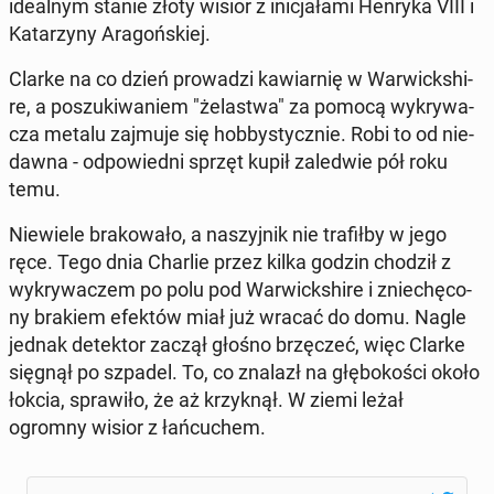
ide­al­nym stanie złoty wisior z ini­cja­ła­mi Henryka VIII i
Ka­ta­rzy­ny Ara­goń­skiej.
Clarke na co dzień pro­wa­dzi ka­wiar­nię w War­wick­shi­
re, a po­szu­ki­wa­niem "że­la­stwa" za pomocą wy­kry­wa­
cza metalu zajmuje się hob­by­stycz­nie. Robi to od nie­
daw­na - od­po­wied­ni sprzęt kupił za­le­d­wie pół roku
temu.
Nie­wie­le bra­ko­wa­ło, a na­szyj­nik nie tra­fił­by w jego
ręce. Tego dnia Charlie przez kilka godzin chodził z
wy­kry­wa­czem po polu pod War­wick­shi­re i znie­chę­co­
ny brakiem efektów miał już wracać do domu. Nagle
jednak de­tek­tor zaczął głośno brzę­czeć, więc Clarke
sięgnął po szpadel. To, co znalazł na głę­bo­ko­ści około
łokcia, spra­wi­ło, że aż krzyk­nął. W ziemi leżał
ogromny wisior z łań­cu­chem.