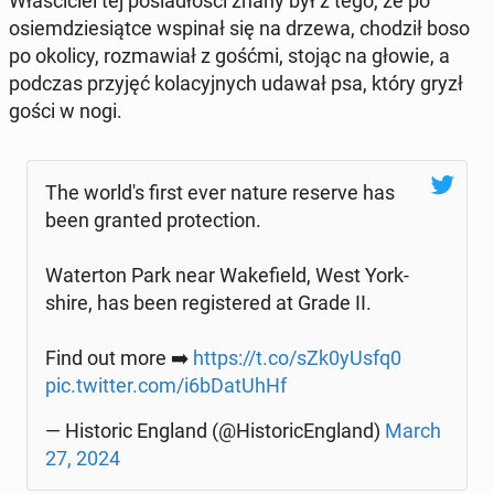
Wła­ści­ciel tej po­sia­dło­ści znany był z tego, że po
osiem­dzie­siąt­ce wspinał się na drzewa, chodził boso
po okolicy, roz­ma­wiał z gośćmi, stojąc na głowie, a
podczas przyjęć ko­la­cyj­nych udawał psa, który gryzł
gości w nogi.
The world's first ever nature reserve has
been granted pro­tec­tion.
Wa­ter­ton Park near Wa­ke­field, West York­
shi­re, has been re­gi­ste­red at Grade II.
Find out more ➡️
https://t.co/sZk0yUsfq0
pic.twitter.com/i6bDa­tUhHf
— Hi­sto­ric England (@Hi­sto­ri­cEn­gland)
March
27, 2024