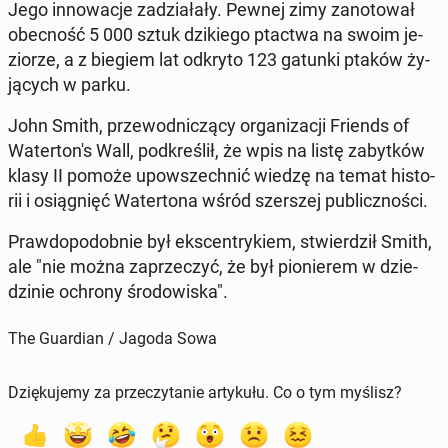
Jego in­no­wa­cje za­dzia­ła­ły. Pewnej zimy za­no­to­wał
obec­ność 5 000 sztuk dzi­kie­go ptactwa na swoim je­
zio­rze, a z biegiem lat odkryto 123 gatunki ptaków ży­
ją­cych w parku.
John Smith, prze­wod­ni­czą­cy or­ga­ni­za­cji Friends of
Wa­ter­to­n's Wall, pod­kre­ślił, że wpis na listę za­byt­ków
klasy II pomoże upo­wszech­nić wiedzę na temat hi­sto­
rii i osią­gnięć Wa­ter­to­na wśród szer­szej pu­blicz­no­ści.
Praw­do­po­dob­nie był eks­cen­try­kiem, stwier­dził Smith,
ale "nie można za­prze­czyć, że był pio­nie­rem w dzie­
dzi­nie ochrony śro­do­wi­ska".
The Guardian / Jagoda Sowa
Dziękujemy za przeczytanie artykułu. Co o tym myślisz?