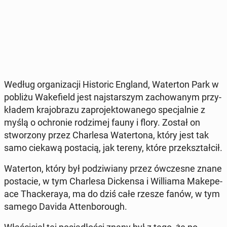
Według or­ga­ni­za­cji Hi­sto­ric England, Wa­ter­ton Park w
pobliżu Wa­ke­field jest naj­star­szym za­cho­wa­nym przy­
kła­dem kra­jo­bra­zu za­pro­jek­to­wa­ne­go spe­cjal­nie z
myślą o ochro­nie ro­dzi­mej fauny i flory. Został on
stwo­rzo­ny przez Char­le­sa Wa­ter­to­na, który jest tak
samo ciekawą po­sta­cią, jak tereny, które prze­kształ­cił.
Wa­ter­ton, który był po­dzi­wia­ny przez ów­cze­sne znane
po­sta­cie, w tym Char­le­sa Dic­ken­sa i Wil­lia­ma Ma­ke­pe­
ace Thac­ke­raya, ma do dziś całe rzesze fanów, w tym
samego Davida At­ten­bo­ro­ugh.