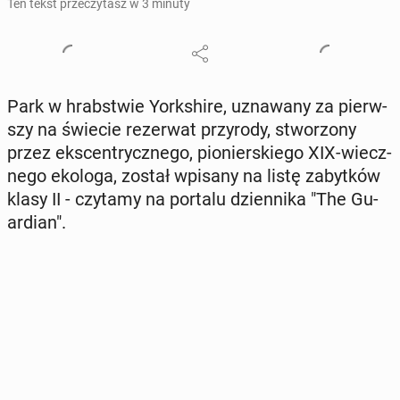
Ten tekst przeczytasz w 3 minuty
Park w hrab­stwie York­shi­re, uzna­wa­ny za pierw­
szy na świecie re­zer­wat przy­ro­dy, stwo­rzo­ny
przez eks­cen­trycz­ne­go, pio­nier­skie­go XIX-wiecz­
ne­go ekologa, został wpisany na listę za­byt­ków
klasy II - czytamy na portalu dzien­ni­ka "The Gu­
ar­dian".