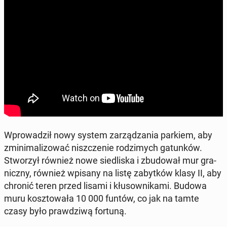
Wpro­wa­dził nowy system za­rzą­dza­nia parkiem, aby
zmi­ni­ma­li­zo­wać nisz­cze­nie ro­dzi­mych ga­tun­ków.
Stwo­rzył również nowe sie­dli­ska i zbu­do­wał mur gra­
nicz­ny, również wpisany na listę za­byt­ków klasy II, aby
chronić teren przed lisami i kłu­sow­ni­ka­mi. Budowa
muru kosz­to­wa­ła 10 000 funtów, co jak na tamte
czasy było praw­dzi­wą fortuną.