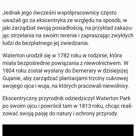
Jednak jego ów­cze­śni współ­pra­cow­ni­cy często
uważali go za eks­cen­try­ka ze względu na sposób, w
jaki za­rzą­dzał swoją po­sia­dło­ścią, na przy­kład za­ka­zu­
jąc strze­la­nia na swoim terenie i za­pra­sza­jąc zwy­kłych
ludzi do bez­płat­ne­go jej zwie­dza­nia.
Wa­ter­ton urodził się w 1782 roku w ro­dzi­nie, która
miała bez­po­śred­nie po­wią­za­nia z nie­wol­nic­twem. W
1804 roku został wysłany do De­me­ra­ry w dzi­siej­szej
Gujanie, aby za­rzą­dzać plan­ta­cja­mi trzciny cu­kro­wej
swojego ojca i wuja, na których pra­co­wa­li nie­wol­ni­cy.
Eks­cen­trycz­ny przy­rod­nik odzie­dzi­czył Wa­ter­ton Park
po swoim ojcu i po­wró­cił tam w 1813 roku, chcąc re­ali­
zo­wać swoją pasję do natury i ochrony przy­ro­dy.