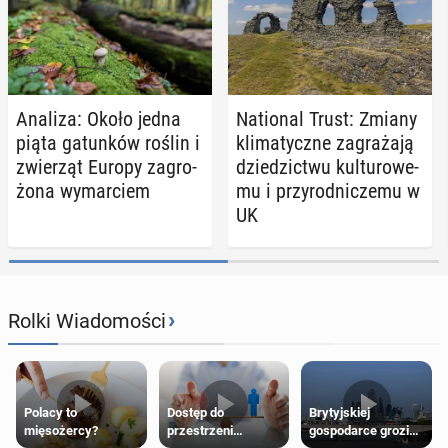
Analiza: Około jedna
Na­tio­nal Trust: Zmiany
piąta ga­tun­ków roślin i
kli­ma­tycz­ne za­gra­ża­ją
zwie­rząt Europy za­gro­
dzie­dzic­twu kul­tu­ro­we­
żo­na wy­mar­ciem
mu i przy­rod­ni­cze­mu w
UK
›
Rolki Wiadomości
Polacy to
Dostęp do
Brytyjskiej
mięsożercy?
przestrzeni
gospodarce grozi