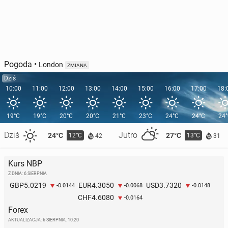
Pogoda
•
London
ZMIANA
Dziś
10:00
11:00
12:00
13:00
14:00
15:00
16:00
17:00
18:
19°C
19°C
20°C
20°C
21°C
23°C
24°C
24°C
24
Dziś
Jutro
24°C
27°C
12°C
13°C
42
31
Kurs NBP
Z DNIA: 6 SIERPNIA
5.0219
4.3050
3.7320
GBP
EUR
USD
-0.0144
-0.0068
-0.0148
4.6080
CHF
-0.0164
Forex
AKTUALIZACJA:
6 SIERPNIA, 10:20