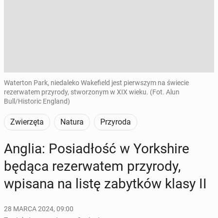
Waterton Park, niedaleko Wakefield jest pierwszym na świecie
rezerwatem przyrody, stworzonym w XIX wieku. (Fot. Alun
Bull/Historic England)
Zwierzęta
Natura
Przyroda
Anglia: Po­sia­dłość w York­shi­re
będąca re­zer­wa­tem przy­ro­dy,
wpisana na listę za­byt­ków klasy II
28 MARCA 2024, 09:00