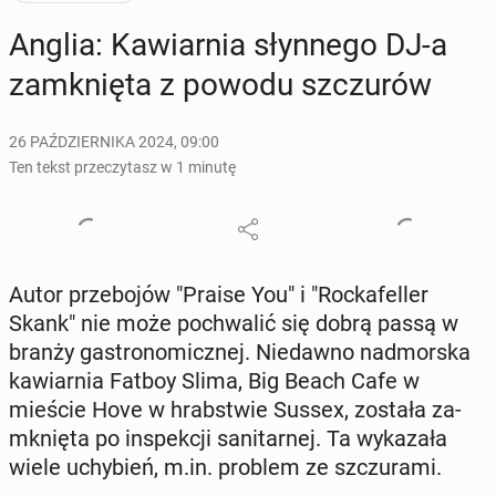
Anglia: Ka­wiar­nia słyn­ne­go DJ-a
za­mknię­ta z powodu szczu­rów
26 PAŹDZIERNIKA 2024, 09:00
Ten tekst przeczytasz w 1 minutę
Autor prze­bo­jów "Praise You" i "Roc­ka­fel­ler
Skank" nie może po­chwa­lić się dobrą passą w
branży ga­stro­no­micz­nej. Nie­daw­no nad­mor­ska
ka­wiar­nia Fatboy Slima, Big Beach Cafe w
mieście Hove w hrab­stwie Sussex, została za­
mknię­ta po in­spek­cji sa­ni­tar­nej. Ta wy­ka­za­ła
wiele uchy­bień, m.in. problem ze szczu­ra­mi.