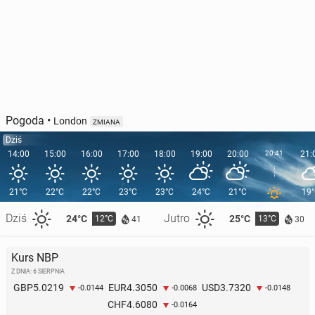
Pogoda
•
London
ZMIANA
Dziś
14:00
15:00
16:00
17:00
18:00
19:00
20:00
20:41
21:
21°C
22°C
22°C
23°C
23°C
24°C
21°C
19
Dziś
Jutro
24°C
25°C
12°C
13°C
41
30
Kurs NBP
Z DNIA: 6 SIERPNIA
5.0219
4.3050
3.7320
GBP
EUR
USD
-0.0144
-0.0068
-0.0148
4.6080
CHF
-0.0164