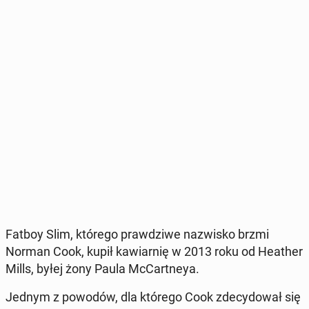
Fatboy Slim, którego praw­dzi­we na­zwi­sko brzmi
Norman Cook, kupił ka­wiar­nię w 2013 roku od Heather
Mills, byłej żony Paula McCart­neya.
Jednym z powodów, dla którego Cook zde­cy­do­wał się