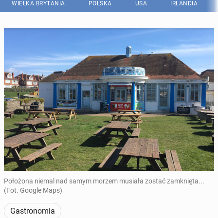
WIELKA BRYTANIA
POLSKA
USA
IRLANDIA
Położona niemal nad samym morzem musiała zostać zamknięta...
(Fot. Google Maps)
Gastronomia