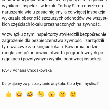
wy­ni­ka­mi in­spek­cji, w lokalu Fatboy Slima doszło do
na­ru­sze­nia wielu zasad higieny, a co więcej in­spek­cja
wy­ka­za­ła obec­ność szczu­rzych od­cho­dów we wszyst­
kich czę­ściach lokalu prze­zna­czo­nych na żywność.
W związku z tym in­spek­to­rzy stwier­dzi­li bez­po­śred­nie
za­gro­że­nie dla bez­pie­czeń­stwa żyw­no­ści i za­rzą­dzi­li
tym­cza­so­we za­mknię­cie lokalu. Ka­wiar­nia będzie
mogła zostać po­now­nie otwarta po grun­tow­nych po­
rząd­kach i po­zy­tyw­nym wyniku po­now­nej in­spek­cji.
PAP / Adriana Chodakowska
Dziękujemy za przeczytanie artykułu. Co o tym myślisz?