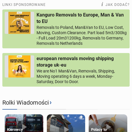
LINKI SPONSOROWANE
JAK DODAĆ?
Kanguro Removals to Europe, Man & Van
to EU
Removals to Poland, Man&Van to EU, Low Cost,
Moving, Custom Clearance. Part load 5m3/300kg
- Full Load 20m31200kg, Removals to Germany,
Removals to Netherlands
european removals moving shipping
storage uk-eu
We are No1 Man&Van, Removals, Shipping,
Moving operating 6 days a week, Monday-
Saturday, Door to Door.
›
Rolki Wiadomości
Kierowcy
Polacy to