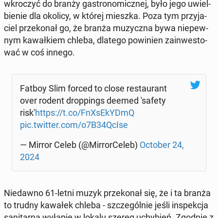
wkro­czyć do branży ga­stro­no­micz­nej, było jego uwiel­
bie­nie dla okolicy, w której mieszka. Poza tym przy­ja­
ciel prze­ko­nał go, że branża mu­zycz­na bywa nie­pew­
nym ka­wał­kiem chleba, dlatego po­wi­nien za­in­we­sto­
wać w coś innego.
Fatboy Slim forced to close re­stau­rant
over rodent drop­pings deemed 'safety
risk'
https://t.co/FnXsE­kYD­mQ
pic.twitter.com/o7B34QcIse
— Mirror Celeb (@Mir­ror­Ce­leb)
October 24,
2024
Nie­daw­no 61-letni muzyk prze­ko­nał się, że i ta branża
to trudny kawałek chleba - szcze­gól­nie jeśli in­spek­cja
sa­ni­tar­na wyłapie w lokalu szereg uchy­bień. Zgodnie z