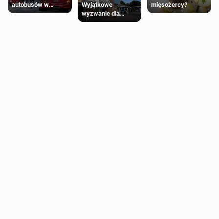
Wyjątkowe
autobusów w
mięsożercy?
wyzwanie dla
Londynie
posiadaczy kart
zapowiadają strajki
Tesco Clubcard!