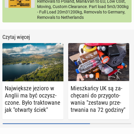
Removals to Poland, Man&Van to EU, Low Cost,
Moving, Custom Clearance. Part load 5m3/300kg
- Full Load 20m31200kg, Removals to Germany,
Removals to Netherlands
Czytaj więcej
Naj­więk­sze jezioro w
Miesz­kań­cy UK są za­
Anglii ma być oczysz­
chę­ca­ni do przy­go­to­
czo­ne. Było trak­to­wa­ne
wa­nia "zestawu prze­
jak "otwarty ściek"
trwa­nia na 72 godziny"