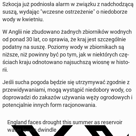
Szkocja już pod­nio­sła alarm w związku z nad­cho­dzą­cą
suszą, wydając "wczesne ostrze­że­nie" o nie­do­bo­rze
wody w kwiet­niu.
W Anglii nie zbu­do­wa­no żadnych zbior­ni­ków wodnych
od ponad 30 lat, co sprawia, że ​​kraj jest szcze­gól­nie
podatny na suszę. Poziomy wody w zbior­ni­kach są
niższe, niż powinny być po tym, jak w nie­któ­rych czę­
ściach kraju od­no­to­wa­no naj­such­szą wiosnę w hi­sto­
rii.
Jeśli sucha pogoda będzie się utrzy­my­wać zgodnie z
prze­wi­dy­wa­nia­mi, mogą wy­stą­pić nie­do­bo­ry wody, co
do­pro­wa­dzi do zakazów uży­wa­nia węży ogro­do­wych i
po­ten­cjal­nie innych form ra­cjo­no­wa­nia.
England faces drought this summer as re­se­rvo­ir
water levels dwindle