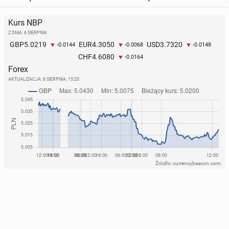
Kurs NBP
Z DNIA: 6 SIERPNIA
5.0219
4.3050
3.7320
GBP
EUR
USD
-0.0144
-0.0068
-0.0148
4.6080
CHF
-0.0164
Forex
AKTUALIZACJA:
6 SIERPNIA, 15:20
Źródło: currencybeacon.com