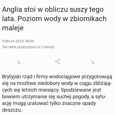
Anglia stoi w obliczu suszy tego
lata. Poziom wody w zbior­ni­kach
maleje
9 MAJA 2025, 08:00
Ten tekst przeczytasz w 2 minuty
Bry­tyj­ski rząd i firmy wo­do­cią­go­we przy­go­to­wu­ją
się na możliwe nie­do­bo­ry wody w ciągu zbli­ża­ją­
cych się letnich mie­się­cy. Spo­dzie­wa­ne jest
bowiem utrzy­ma­nie się suchej pogody, a sy­tu­
ację mogą ura­to­wać tylko znaczne opady
deszczu.