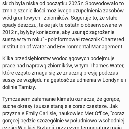
skich była niska od po­cząt­ku 2025 r. Spo­wo­do­wa­ło to
zmniej­sze­nie ilości moż­li­we­go uzu­peł­nie­nia zasobów
wód grun­to­wych i zbior­ni­ków. Su­ge­ru­je to, że stałe
opady deszczu, takie jak te ostat­nio ob­ser­wo­wa­ne w
2012 r., byłyby ko­niecz­ne, aby usunąć za­gro­że­nie
suszą w tym roku" - po­in­for­mo­wał rzecz­nik Char­te­red
In­sti­tu­tion of Water and Envi­ron­men­tal Ma­na­ge­ment.
Kilka przed­się­biorstw wo­do­cią­go­wych po­dej­mu­je
prace nad naprawą zbior­ni­ków, w tym Thames Water,
które często zmaga się ze znaczną presją podczas
suszy ze względu na gęstość za­lud­nie­nia w Lon­dy­nie i
dolinie Tamizy.
Tym­cza­sem za­ła­ma­nie klimatu oznacza, że ​​go­rą­ce,
suche okresy i susze staną się coraz częst­sze. Jak
przy­zna­je Emily Car­li­sle, na­uko­wiec Met Office, "coraz
goręcej będzie szcze­gól­nie w po­łu­dnio­wo-wschod­niej
części Wiel­kiej Bry­ta­nii, przy czym tem­pe­ra­tu­ry mają