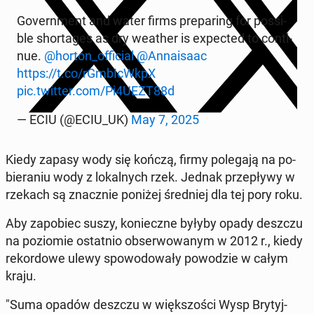
Go­vern­ment and water firms pre­pa­ring for po­ssi­
ble shor­ta­ges as dry weather is expec­ted to con­ti­
nue.
@horton_of­fi­cial
@An­na­isa­ac
https://t.co/rGm­bI­cWkpX
pic.twitter.com/Pi4UEZT88d
— ECIU (@ECIU_UK)
May 7, 2025
Kiedy zapasy wody się kończą, firmy po­le­ga­ją na po­
bie­ra­niu wody z lo­kal­nych rzek. Jednak prze­pły­wy w
rzekach są znacz­nie poniżej śred­niej dla tej pory roku.
Aby za­po­biec suszy, ko­niecz­ne byłyby opady deszczu
na po­zio­mie ostat­nio ob­ser­wo­wa­nym w 2012 r., kiedy
re­kor­do­we ulewy spo­wo­do­wa­ły po­wo­dzie w całym
kraju.
"Suma opadów deszczu w więk­szo­ści Wysp Bry­tyj­