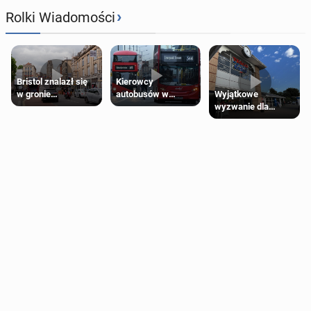
›
Rolki Wiadomości
Bristol znalazł się
Kierowcy
Wyjątkowe
w gronie
autobusów w
wyzwanie dla
najlepszych
Londynie
posiadaczy kart
kierunków podróży
zapowiadają strajki
Tesco Clubcard!
na świecie