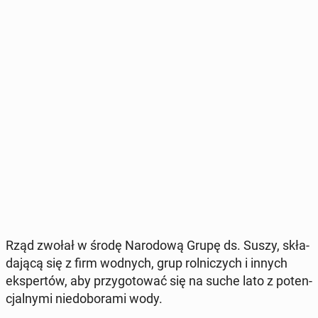
Rząd zwołał w środę Na­ro­do­wą Grupę ds. Suszy, skła­
da­ją­cą się z firm wodnych, grup rol­ni­czych i innych
eks­per­tów, aby przy­go­to­wać się na suche lato z po­ten­
cjal­ny­mi nie­do­bo­ra­mi wody.