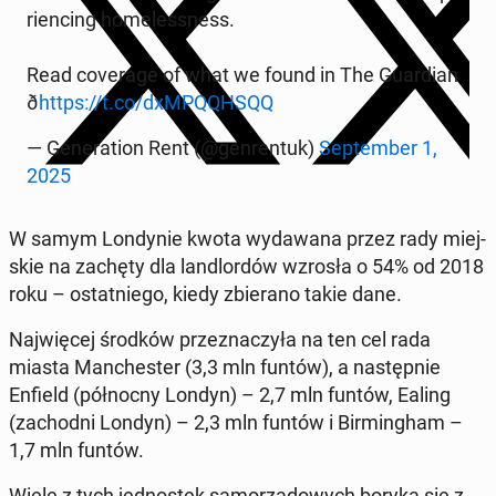
rien­cing ho­me­les­sness.
Read co­ve­ra­ge of what we found in The Gu­ar­dian
ð
https://t.co/dxM­PQQH­SQQ
— Ge­ne­ra­tion Rent (@gen­ren­tuk)
Sep­tem­ber 1,
2025
W samym Lon­dy­nie kwota wy­da­wa­na przez rady miej­
skie na zachęty dla lan­dlor­dów wzrosła o 54% od 2018
roku – ostat­nie­go, kiedy zbie­ra­no takie dane.
Naj­wię­cej środków prze­zna­czy­ła na ten cel rada
miasta Man­che­ster (3,3 mln funtów), a na­stęp­nie
Enfield (pół­noc­ny Londyn) – 2,7 mln funtów, Ealing
(za­chod­ni Londyn) – 2,3 mln funtów i Bir­ming­ham –
1,7 mln funtów.
Wiele z tych jed­no­stek sa­mo­rzą­do­wych boryka się z