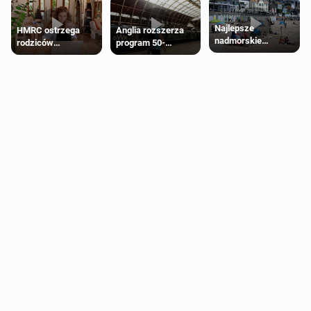
Najlepsze
HMRC ostrzega
Anglia rozszerza
nadmorskie
rodziców
program 50-
miasteczko blisko
pobierających Child
procentowych
Londynu
Benefit. Mogą być
zniżek kolejowych
zobowiązani do
na 18-latków
zwrotu zasiłku