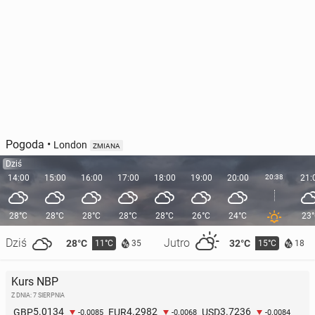
Pogoda
•
London
ZMIANA
Dziś
14:00
15:00
16:00
17:00
18:00
19:00
20:00
20:38
21:
28°C
28°C
28°C
28°C
28°C
26°C
24°C
23
Dziś
Jutro
28°C
32°C
11°C
15°C
35
18
Kurs NBP
Z DNIA: 7 SIERPNIA
5.0134
4.2982
3.7236
GBP
EUR
USD
-0.0085
-0.0068
-0.0084