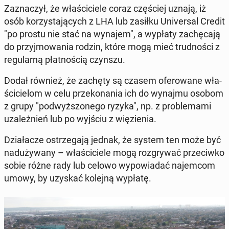
Za­zna­czył, że wła­ści­cie­le coraz czę­ściej uznają, iż
osób ko­rzy­sta­ją­cych z LHA lub zasiłku Uni­ver­sal Credit
"po prostu nie stać na wynajem", a wypłaty za­chę­ca­ją
do przyj­mo­wa­nia rodzin, które mogą mieć trud­no­ści z
re­gu­lar­ną płat­no­ścią czynszu.
Dodał również, że zachęty są czasem ofe­ro­wa­ne wła­
ści­cie­lom w celu prze­ko­na­nia ich do wynajmu osobom
z grupy "pod­wyż­szo­ne­go ryzyka", np. z pro­ble­ma­mi
uza­leż­nień lub po wyjściu z wię­zie­nia.
Dzia­ła­cze ostrze­ga­ją jednak, że system ten może być
nad­uży­wa­ny – wła­ści­cie­le mogą roz­gry­wać prze­ciw­ko
sobie różne rady lub celowo wy­po­wia­dać na­jem­com
umowy, by uzyskać kolejną wypłatę.