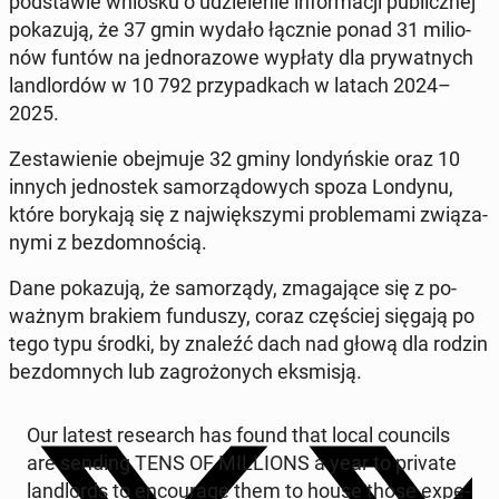
pod­sta­wie wniosku o udzie­le­nie in­for­ma­cji pu­blicz­nej
po­ka­zu­ją, że 37 gmin wydało łącznie ponad 31 mi­lio­
nów funtów na jed­no­ra­zo­we wypłaty dla pry­wat­nych
lan­dlor­dów w 10 792 przy­pad­kach w latach 2024–
2025.
Ze­sta­wie­nie obej­mu­je 32 gminy lon­dyń­skie oraz 10
innych jed­no­stek sa­mo­rzą­do­wych spoza Londynu,
które bo­ry­ka­ją się z naj­więk­szy­mi pro­ble­ma­mi zwią­za­
ny­mi z bez­dom­no­ścią.
Dane po­ka­zu­ją, że sa­mo­rzą­dy, zma­ga­ją­ce się z po­
waż­nym brakiem fun­du­szy, coraz czę­ściej sięgają po
tego typu środki, by znaleźć dach nad głową dla rodzin
bez­dom­nych lub za­gro­żo­nych eks­mi­sją.
Our latest re­se­arch has found that local co­un­cils
are sending TENS OF MIL­LIONS a year to private
lan­dlords to en­co­ura­ge them to house those expe­