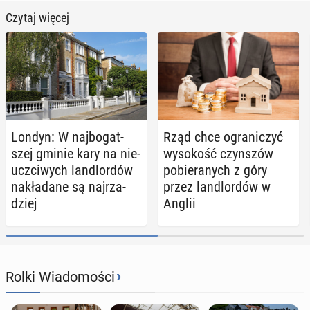
Czytaj więcej
Londyn: W naj­bo­gat­
Rząd chce ogra­ni­czyć
szej gminie kary na nie­
wy­so­kość czyn­szów
uczci­wych lan­dlor­dów
po­bie­ra­nych z góry
na­kła­da­ne są naj­rza­
przez lan­dlor­dów w
dziej
Anglii
›
Rolki Wiadomości