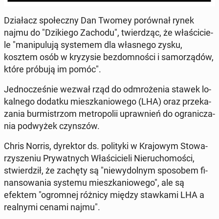
Dzia­łacz spo­łecz­ny Dan Twomey po­rów­nał rynek
najmu do "Dzi­kie­go Zachodu", twier­dząc, że wła­ści­cie­
le "ma­ni­pu­lu­ją sys­te­mem dla wła­sne­go zysku,
kosztem osób w kry­zy­sie bez­dom­no­ści i sa­mo­rzą­dów,
które próbują im pomóc".
Jed­no­cze­śnie wezwał rząd do od­mro­że­nia stawek lo­
kal­ne­go dodatku miesz­ka­nio­we­go (LHA) oraz prze­ka­
za­nia bur­mi­strzom me­tro­po­lii upraw­nień do ogra­ni­cza­
nia pod­wy­żek czyn­szów.
Chris Norris, dy­rek­tor ds. po­li­ty­ki w Kra­jo­wym Sto­wa­
rzy­sze­niu Pry­wat­nych Wła­ści­cie­li Nie­ru­cho­mo­ści,
stwier­dził, że zachęty są "nie­wy­dol­nym spo­so­bem fi­
nan­so­wa­nia systemu miesz­ka­nio­we­go", ale są
efektem "ogrom­nej różnicy między staw­ka­mi LHA a
re­al­ny­mi cenami najmu".