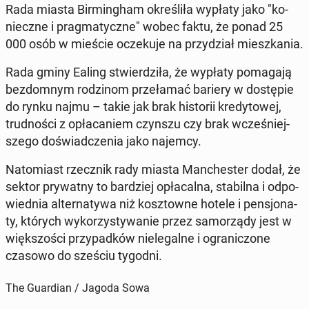
Rada miasta Bir­ming­ham okre­śli­ła wypłaty jako "ko­
niecz­ne i prag­ma­tycz­ne" wobec faktu, że ponad 25
000 osób w mieście ocze­ku­je na przy­dział miesz­ka­nia.
Rada gminy Ealing stwier­dzi­ła, że wypłaty po­ma­ga­ją
bez­dom­nym ro­dzi­nom prze­ła­mać bariery w do­stę­pie
do rynku najmu – takie jak brak hi­sto­rii kre­dy­to­wej,
trud­no­ści z opła­ca­niem czynszu czy brak wcze­śniej­
sze­go do­świad­cze­nia jako najemcy.
Na­to­miast rzecz­nik rady miasta Man­che­ster dodał, że
sektor pry­wat­ny to bar­dziej opła­cal­na, sta­bil­na i od­po­
wied­nia al­ter­na­ty­wa niż kosz­tow­ne hotele i pen­sjo­na­
ty, których wy­ko­rzy­sty­wa­nie przez sa­mo­rzą­dy jest w
więk­szo­ści przy­pad­ków nie­le­gal­ne i ogra­ni­czo­ne
czasowo do sześciu tygodni.
The Guardian / Jagoda Sowa