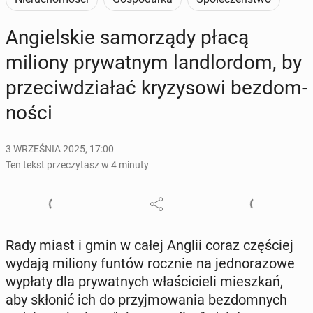
An­giel­skie sa­mo­rzą­dy płacą
miliony pry­wat­nym lan­dlor­dom, by
prze­ciw­dzia­łać kry­zy­so­wi bez­dom­
no­ści
3 WRZEŚNIA 2025, 17:00
Ten tekst przeczytasz w 4 minuty
Rady miast i gmin w całej Anglii coraz czę­ściej
wydają miliony funtów rocznie na jed­no­ra­zo­we
wypłaty dla pry­wat­nych wła­ści­cie­li miesz­kań,
aby skłonić ich do przyj­mo­wa­nia bez­dom­nych