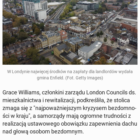
W Lon­dy­nie naj­wię­cej środków na zapłaty dla lan­dlor­dów wydała
gmina Enfield. (Fot. Getty Images)
Grace Wil­liams, człon­ki­ni zarządu London Co­un­cils ds.
miesz­kal­nic­twa i re­wi­ta­li­za­cji, pod­kre­śli­ła, że stolica
zmaga się z "naj­po­waż­niej­szym kry­zy­sem bez­dom­no­
ści w kraju", a sa­mo­rzą­dy mają ogromne trud­no­ści z
re­ali­za­cją usta­wo­we­go obo­wiąz­ku za­pew­nie­nia dachu
nad głową osobom bez­dom­nym.