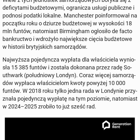
de­fi­cy­ta­mi bu­dże­to­wy­mi, ogra­ni­cza usługi pu­blicz­ne i
podnosi podatki lokalne. Man­che­ster po­in­for­mo­wał na
po­cząt­ku roku o dziurze bu­dże­to­wej w wy­so­ko­ści 18
mln funtów, na­to­miast Bir­ming­ham ogło­si­ło de facto
ban­kruc­two i wdro­ży­ło naj­więk­sze cięcia bu­dże­to­we
w hi­sto­rii bry­tyj­skich sa­mo­rzą­dów.
Naj­wyż­sza po­je­dyn­cza wypłata dla wła­ści­cie­la wy­nio­
sła 15 385 funtów i została do­ko­na­na przez radę So­
uth­wark (po­łu­dnio­wy Londyn). Coraz więcej sa­mo­rzą­
dów wypłaca wła­ści­cie­lom kwoty powyżej 10 000
funtów. W 2018 roku tylko jedna rada w Lon­dy­nie przy­
zna­ła po­je­dyn­czą wypłatę na tym po­zio­mie, na­to­miast
w 2024–2025 zrobiło to już sześć rad.