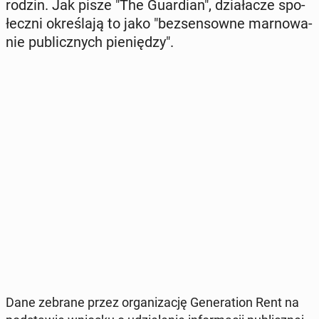
rodzin. Jak pisze "The Gu­ar­dian", dzia­ła­cze spo­
łecz­ni okre­śla­ją to jako "bez­sen­sow­ne mar­no­wa­
nie pu­blicz­nych pie­nię­dzy".
Dane zebrane przez or­ga­ni­za­cję Ge­ne­ra­tion Rent na