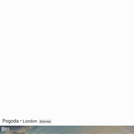
Pogoda
•
London
ZMIANA
Dziś