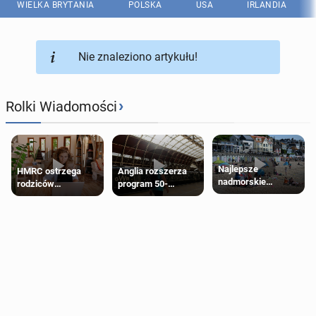
WIELKA BRYTANIA
POLSKA
USA
IRLANDIA
Nie znaleziono artykułu!
›
Rolki Wiadomości
Najlepsze
HMRC ostrzega
Anglia rozszerza
nadmorskie
rodziców
program 50-
miasteczko blisko
pobierających Child
procentowych
Londynu
Benefit. Mogą być
zniżek kolejowych
zobowiązani do
na 18-latków
zwrotu zasiłku