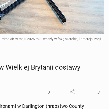
me Air, w maju 2026 roku weszły w fazę szerokiej komercjalizacji.
Wiel­kiej Bry­ta­nii dostawy
dronami w Dar­ling­ton (hrab­stwo County