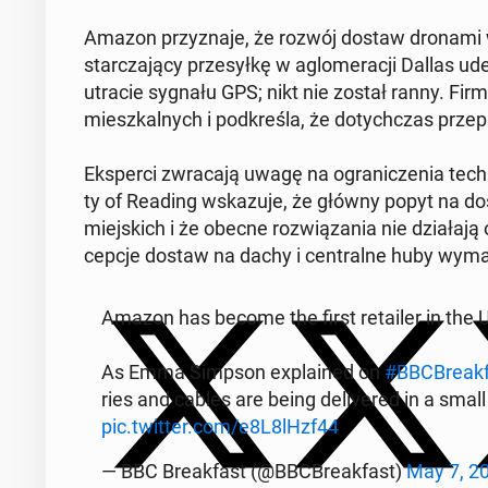
Amazon przy­zna­je, że rozwój dostaw dronam
star­cza­ją­cy prze­sył­kę w aglo­me­ra­cji Dallas
utracie sygnału GPS; nikt nie został ranny. Fir
miesz­kal­nych i pod­kre­śla, że do­tych­czas prze
Eks­per­ci zwra­ca­ją uwagę na ogra­ni­cze­nia tech­
ty of Reading wska­zu­je, że główny popyt na dos
miej­skich i że obecne roz­wią­za­nia nie dzia­ła­j
cep­cje dostaw na dachy i cen­tral­ne huby wy­ma­
Amazon has become the first re­ta­iler in the UK
As Emma Simpson expla­ined on
#BBC­Bre­ak­
ries and cables are being de­li­ve­red in a small
pic.twitter.com/e8L8lHzf44
— BBC Bre­ak­fast (@BBC­Bre­ak­fast)
May 7, 2