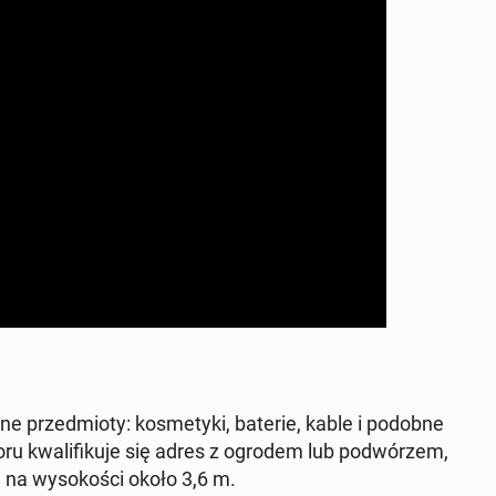
ne przed­mio­ty: ko­sme­ty­ki, baterie, kable i podobne
oru kwa­li­fi­ku­je się adres z ogrodem lub po­dwó­rzem,
 na wy­so­ko­ści około 3,6 m.