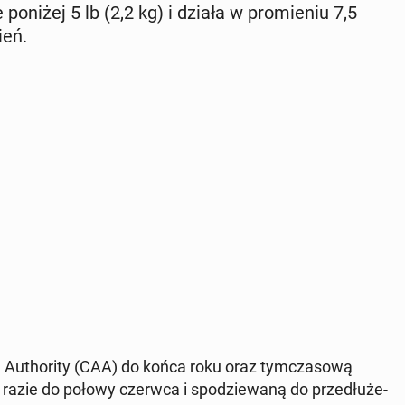
oniżej 5 lb (2,2 kg) i działa w pro­mie­niu 7,5
ień.
 Au­tho­ri­ty (CAA) do końca roku oraz tym­cza­so­wą
a razie do połowy czerwca i spo­dzie­wa­ną do prze­dłu­że­