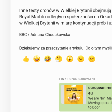
Inne testy dronów w Wiel­kiej Bry­ta­nii obej­mu
Royal Mail do od­le­głych spo­łecz­no­ści na Or­ka­
w Wiel­kiej Bry­ta­nii w miarę kon­ty­nu­acji prób i 
BBC / Adriana Chodakowska
Dziękujemy za przeczytanie artykułu. Co o tym myśl
LINKI SPONSOROWANE
european rem
eu
We are No1 Man
Moving operati
to Door.