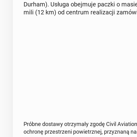
Durham). Usługa obej­mu­je paczki o masie p
mili (12 km) od centrum re­ali­za­cji za­mó­w
Próbne dostawy otrzy­ma­ły zgodę Civil Avia­tion
ochronę prze­strze­ni po­wietrz­nej, przy­zna­ną n