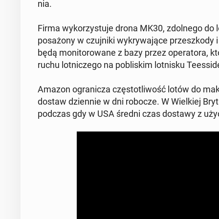
nia.
Firma wy­ko­rzy­stu­je drona MK30, zdol­ne­go d
po­sa­żo­ny w czuj­ni­ki wy­kry­wa­ją­ce prze­szko­
będą mo­ni­to­ro­wa­ne z bazy przez ope­ra­to­ra, kt
ruchu lot­ni­cze­go na po­bli­skim lot­ni­sku Te­es­si­d
Amazon ogra­ni­cza czę­sto­tli­wość lotów do ma
dostaw dzien­nie w dni robocze. W Wiel­kiej Bry­ta
podczas gdy w USA średni czas dostawy z uży