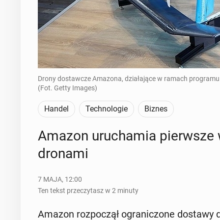
Drony dostawcze Amazona, działające w ramach programu Pri
(Fot. Getty Images)
Handel
Technologie
Biznes
Amazon uru­cha­mia pierw­sze w 
dronami
7 MAJA, 12:00
Ten tekst przeczytasz w 2 minuty
Amazon roz­po­czął ogra­ni­czo­ne dostawy 