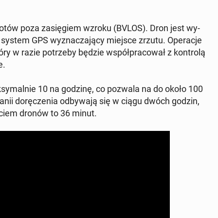
o lotów poza za­się­giem wzroku (BVLOS). Dron jest wy­
dy i system GPS wy­zna­cza­ją­cy miejsce zrzutu. Ope­ra­cje
óry w razie po­trze­by będzie współ­pra­co­wał z kon­tro­lą
e.
k­sy­mal­nie 10 na godzinę, co pozwala na do około 100
­nii do­rę­cze­nia od­by­wa­ją się w ciągu dwóch godzin,
ciem dronów to 36 minut.