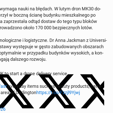
i wymaga nauki na błędach. W lutym dron MK30 do­
 uderzył w boczną ścianę budynku miesz­kal­ne­go po
ma za­prze­sta­ła odtąd dostaw do tego typu bloków
­pro­wa­dzo­no około 170 000 bez­piecz­nych lotów.
no­lo­gicz­ne i lo­gi­stycz­ne. Dr Anna Jackman z Uni­ver­si­
tawy wy­stę­pu­je w gęsto za­bu­do­wa­nych ob­sza­rach
ą opty­mal­nie w przy­pad­ku bu­dyn­ków wy­so­kich, a kon­
ga­ją dal­sze­go rozwoju.
 to start a drone de­li­ve­ry service.
fast
eve­ry­day items such as beauty pro­ducts, bat­te­
 area of Dar­ling­ton
https://t.co/Fzzjl9Yjwj
026