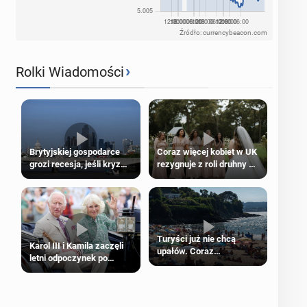
Źródło: currencybeacon.com
›
Rolki Wiadomości
Brytyjskiej gospodarce
Coraz więcej kobiet w UK
grozi recesja, jeśli kryzys
rezygnuje z roli druhny na
na Bliskim Wschodzie się
ślubie
przedłuży
Turyści już nie chcą
Karol III i Kamila zaczęli
upałów. Coraz
letni odpoczynek po
popularniejsze
Igrzyskach Wspólnoty w
„coolcation”
Glasgow