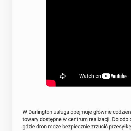
W Dar­ling­ton usługa obej­mu­je głównie co­dzien­
towary do­stęp­ne w centrum re­ali­za­cji. Do odbi
gdzie dron może bez­piecz­nie zrzucić prze­sył­kę