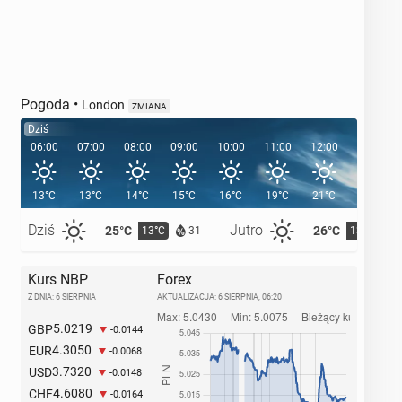
Pogoda
•
London
ZMIANA
Dziś
06:00
07:00
08:00
09:00
10:00
11:00
12:00
13:00
13°C
13°C
14°C
15°C
16°C
19°C
21°C
21°C
Dziś
Jutro
25°C
26°C
13°C
13°C
31
Kurs NBP
Forex
Z DNIA: 6 SIERPNIA
AKTUALIZACJA:
6 SIERPNIA, 06:20
5.0219
GBP
-0.0144
4.3050
EUR
-0.0068
3.7320
USD
-0.0148
4.6080
CHF
-0.0164