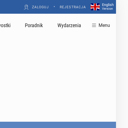
English
•
ZALOGUJ
REJESTRACJA
Version
ostki
Poradnik
Wydarzenia
Menu