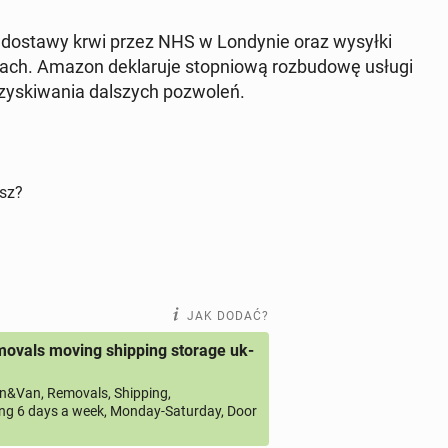
­ją dostawy krwi przez NHS w Lon­dy­nie oraz wysyłki
dach. Amazon de­kla­ru­je stop­nio­wą roz­bu­do­wę usługi
uzy­ski­wa­nia dal­szych po­zwo­leń.
isz?
JAK DODAĆ?
ovals moving shipping storage uk-
&Van, Removals, Shipping,
ng 6 days a week, Monday-Saturday, Door