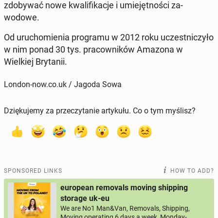
zdoby­wać nowe kwal­i­fikac­je i umiejęt­noś­ci za­
wodowe.
Od uru­chomienia pro­gra­mu w 2012 roku uczest­niczyło
w nim ponad 30 tys. pra­cown­ików Amazona w
Wielkiej Bry­tanii.
London-now.co.uk / Jagoda Sowa
Dziękujemy za przeczytanie artykułu. Co o tym myślisz?
SPONSORED LINKS
HOW TO ADD?
european removals moving shipping
storage uk-eu
We are No1 Man&Van, Removals, Shipping,
Moving operating 6 days a week, Monday-