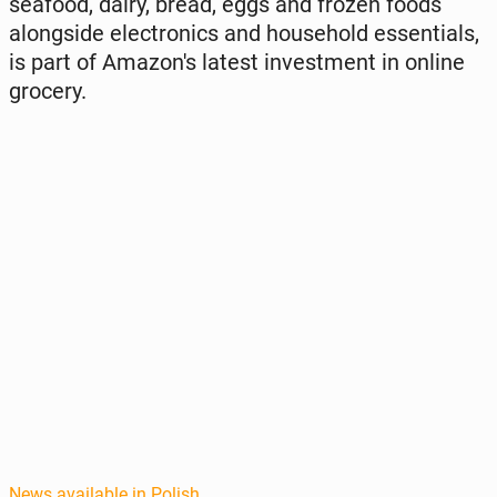
seafood, dairy, bread, eggs and frozen foods
along­side elec­tron­ics and house­hold es­sen­tials,
is part of Ama­zon's latest in­vest­ment in online
grocery.
News available in Polish