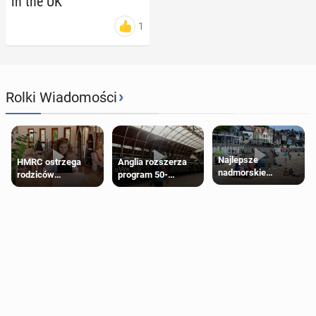
in the UK
1
›
Rolki Wiadomości
Najlepsze
HMRC ostrzega
Anglia rozszerza
nadmorskie
rodziców
program 50-
miasteczko blisko
pobierających Child
procentowych
Londynu
Benefit. Mogą być
zniżek kolejowych
zobowiązani do
na 18-latków
zwrotu zasiłku