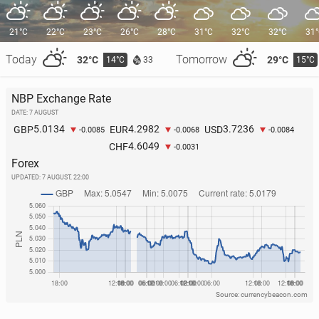
21°C
22°C
23°C
26°C
28°C
31°C
32°C
32°C
31
Today
Tomorrow
32°C
29°C
14°C
15°C
33
NBP Exchange Rate
DATE: 7 AUGUST
5.0134
4.2982
3.7236
GBP
EUR
USD
-0.0085
-0.0068
-0.0084
4.6049
CHF
-0.0031
Forex
UPDATED:
7 AUGUST, 22:00
Source: currencybeacon.com