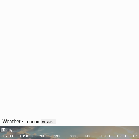
Weather
•
London
CHANGE
Today
09:00
10:00
11:00
12:00
13:00
14:00
15:00
16:00
17: