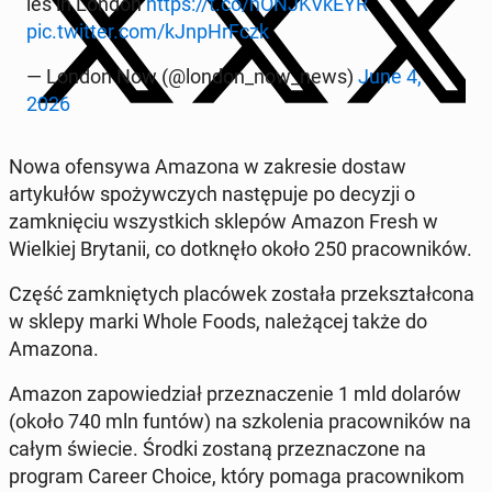
ies in London
https://t.co/nON­JKVkEYR
pic.twitter.com/kJn­pHrFczk
— London Now (@london_now_news)
June 4,
2026
Nowa ofen­sy­wa Amazona w za­kre­sie dostaw
artykułów spoży­w­czych następu­je po decyzji o
zamknię­ciu wszys­t­kich sklepów Amazon Fresh w
Wielkiej Bry­tanii, co dotknęło około 250 pra­cown­ików.
Część zamknię­tych placówek została przek­sz­tał­cona
w sklepy marki Whole Foods, należącej także do
Amazona.
Amazon za­powiedzi­ał przez­nacze­nie 1 mld dolarów
(około 740 mln funtów) na szkole­nia pra­cown­ików na
całym świecie. Środki zostaną przez­nac­zone na
program Career Choice, który pomaga pra­cown­ikom