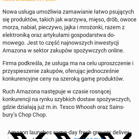
Nowa usługa umożli­wia za­maw­ian­ie łatwo psu­ją­cych
się pro­duk­tów, takich jak warzywa, mięso, drób, owoce
morza, nabiał, pieczy­wo, jajka i mrożon­ki, razem z
elek­tron­iką oraz artykuła­mi gospo­darst­wa do­
mowego. Jest to część na­jnowszych in­west­y­cji
Amazona w sektor zakupów spoży­w­czych online.
Firma pod­kreśla, że usługa ma na celu up­roszcze­nie i
przyspiesze­nie zakupów, ofer­u­jąc jed­nocześnie
konkuren­cyjne ceny na szeroką gamę pro­duk­tów.
Ruch Amazona następu­je w czasie ros­nącej
konkurencji na rynku szy­b­kich dostaw spoży­w­czych,
gdzie dzi­ała­ją już m.in. Tesco Whoosh oraz Sains­
bury’s Chop Chop.
Amazon launch­es same-day fresh grovery de­liv­er­