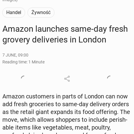
Handel
Żywność
Amazon launch­es same-day fresh
grovery de­liv­er­ies in London
7 JUNE, 09:00
Reading time: 1 Minute
Amazon cus­tomers in parts of London can now
add fresh gro­ceries to same-day de­liv­ery orders
as the retail giant expands its food of­fer­ing. The
move, which allows shop­pers to include per­ish­
able items like veg­eta­bles, meat, poultry,