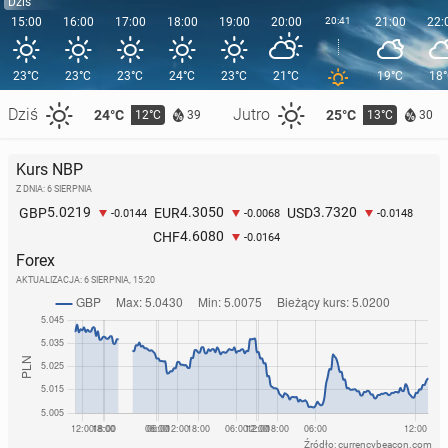
Dziś
15:00
16:00
17:00
18:00
19:00
20:00
20:41
21:00
22:
23°C
23°C
23°C
24°C
23°C
21°C
19°C
18
Dziś
Jutro
24°C
25°C
12°C
13°C
39
30
Kurs NBP
Z DNIA: 6 SIERPNIA
5.0219
4.3050
3.7320
GBP
EUR
USD
-0.0144
-0.0068
-0.0148
4.6080
CHF
-0.0164
Forex
AKTUALIZACJA:
6 SIERPNIA, 15:20
Źródło: currencybeacon.com