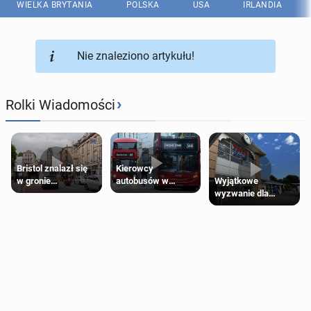
WIELKA BRYTANIA
POLSKA
USA
IRLANDIA
Nie znaleziono artykułu!
›
Rolki Wiadomości
Bristol znalazł się
Kierowcy
Wyjątkowe
w gronie
autobusów w
wyzwanie dla
najlepszych
Londynie
posiadaczy kart
kierunków podróży
zapowiadają strajki
Tesco Clubcard!
na świecie