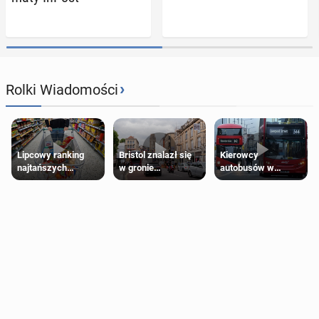
›
Rolki Wiadomości
Lipcowy ranking
Bristol znalazł się
Kierowcy
najtańszych
w gronie
autobusów w
supermarketów
najlepszych
Londynie
kierunków podróży
zapowiadają strajki
na świecie