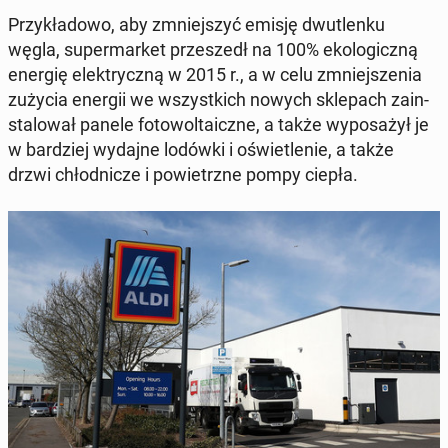
Przy­kła­do­wo, aby zmniej­szyć emisję dwu­tlen­ku
węgla, su­per­mar­ket prze­szedł na 100% eko­lo­gicz­ną
energię elek­trycz­ną w 2015 r., a w celu zmniej­sze­nia
zużycia energii we wszyst­kich nowych skle­pach za­in­
sta­lo­wał panele fo­to­wol­ta­icz­ne, a także wy­po­sa­żył je
w bar­dziej wydajne lodówki i oświe­tle­nie, a także
drzwi chłod­ni­cze i po­wietrz­ne pompy ciepła.