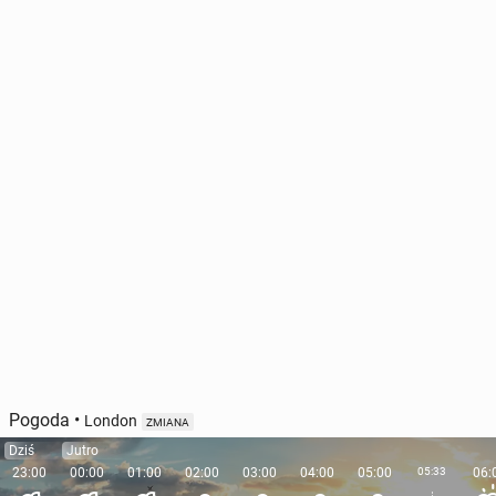
Pogoda
•
London
ZMIANA
Dziś
Jutro
23:00
00:00
01:00
02:00
03:00
04:00
05:00
05:33
06: