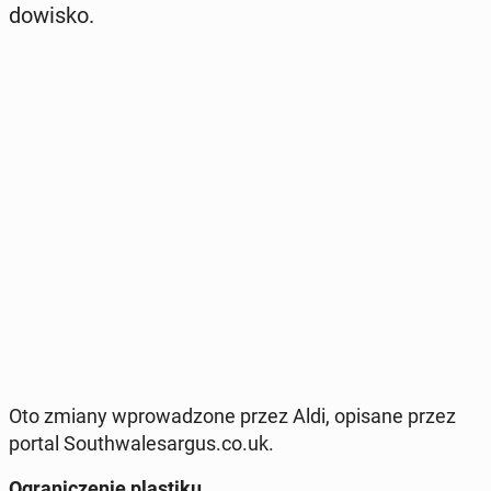
do­wi­sko.
Oto zmiany wpro­wa­dzo­ne przez Aldi, opisane przez
portal So­uth­wa­le­sar­gus.co.uk.
Ogra­ni­cze­nie pla­sti­ku