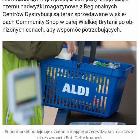
czemu nad­wyż­ki ma­ga­zy­no­we z Re­gio­nal­nych
Centrów Dys­try­bu­cji są teraz sprze­da­wa­ne w skle­
pach Com­mu­ni­ty Shop w całej Wiel­kiej Bry­ta­nii po ob­
ni­żo­nych cenach, aby wspomóc po­trze­bu­ją­cych.
Su­per­mar­ket po­dej­mu­je dzia­ła­nia mające prze­ciw­dzia­łać mar­no­wa­
niu żyw­no­ści. (Fot. Getty Images)