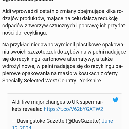
Aldi wpro­wa­dził ostat­nio zmiany obej­mu­ją­ce kilka ro­
dza­jów pro­duk­tów, mające na celu dalszą re­duk­cję
odpadów z tworzyw sztucz­nych i poprawę ich przy­dat­
no­ści do re­cy­klin­gu.
Na przy­kład nie­daw­no wy­mie­nił pla­sti­ko­we opa­ko­wa­
nia swoich szczo­te­czek do zębów na w pełni na­da­ją­ce
się do re­cy­klin­gu kar­to­no­we al­ter­na­ty­wy, a także
wdrożył nowe, w pełni na­da­ją­ce się do re­cy­klin­gu pa­
pie­ro­we opa­ko­wa­nia na masło w kost­kach z oferty
Spe­cial­ly Se­lec­ted West Country i York­shi­re.
Aldi five major changes to UK su­per­mar­
kets re­ve­aled
https://t.co/V62bYGATW2
— Ba­sing­sto­ke Gazette (@Bas­Ga­zet­te)
June
12, 2024