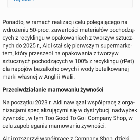
Ponadto, w ramach re­ali­za­cji celu po­le­ga­ją­ce­go na
wdro­że­niu 50-proc. za­war­to­ści ma­te­ria­łów po­cho­dzą­
cych z re­cy­klin­gu w opa­ko­wa­niach z tworzyw sztucz­
nych do 2025 r., Aldi stał się pierw­szym su­per­mar­ke­
tem, który prze­szedł na opa­ko­wa­nia z tworzyw
sztucz­nych po­cho­dzą­cych w 100% z re­cy­klin­gu (rPet)
dla napojów bez­al­ko­ho­lo­wych i wody bu­tel­ko­wa­nej
marki własnej w Anglii i Walii.
Prze­ciw­dzia­ła­nie mar­no­wa­niu żyw­no­ści
Na po­cząt­ku 2023 r. Aldi na­wią­zał współ­pra­cę z or­ga­
ni­za­cja­mi spe­cja­li­zu­ją­cy­mi się w dys­try­bu­cji nad­wy­żek
żyw­no­ści, w tym Too Good To Go i Company Shop, w
celu za­po­bie­ga­nia mar­no­wa­niu żyw­no­ści.
Aldi roz­sze­rzył współ­pra­cę z Company Shop, dzięki