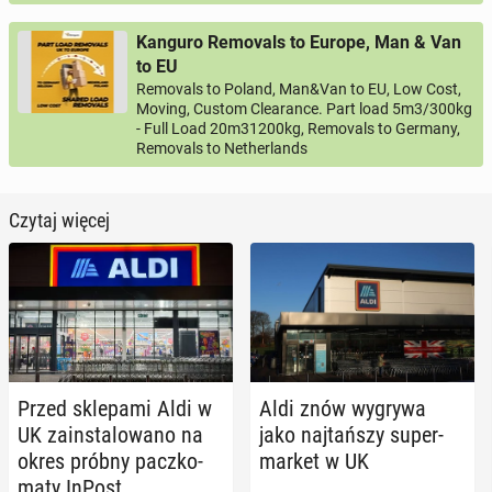
Kanguro Removals to Europe, Man & Van
to EU
Removals to Poland, Man&Van to EU, Low Cost,
Moving, Custom Clearance. Part load 5m3/300kg
- Full Load 20m31200kg, Removals to Germany,
Removals to Netherlands
Czytaj więcej
Przed skle­pa­mi Aldi w
Aldi znów wygrywa
UK za­in­sta­lo­wa­no na
jako naj­tań­szy su­per­
okres próbny pacz­ko­
mar­ket w UK
ma­ty InPost