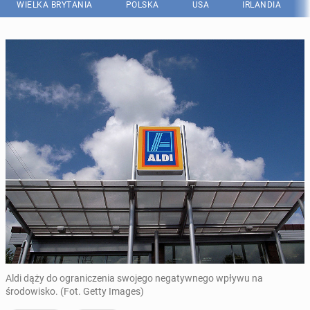
WIELKA BRYTANIA
POLSKA
USA
IRLANDIA
Aldi dąży do ograniczenia swojego negatywnego wpływu na
środowisko. (Fot. Getty Images)