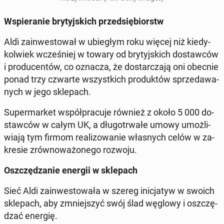
Wspie­ra­nie bry­tyj­skich przed­się­biorstw
Aldi za­in­we­sto­wał w ubie­głym roku więcej niż kie­dy­
kol­wiek wcze­śniej w towary od bry­tyj­skich do­staw­ców
i pro­du­cen­tów, co oznacza, że do­star­cza­ją oni obecnie
ponad trzy czwarte wszyst­kich pro­duk­tów sprze­da­wa­
nych w jego skle­pach.
Su­per­mar­ket współ­pra­cu­je również z około 5 000 do­
staw­ców w całym UK, a dłu­go­trwa­łe umowy umoż­li­
wia­ją tym firmom re­ali­zo­wa­nie wła­snych celów w za­
kre­sie zrów­no­wa­żo­ne­go rozwoju.
Oszczę­dza­nie energii w skle­pach
Sieć Aldi za­in­we­sto­wa­ła w szereg ini­cja­tyw w swoich
skle­pach, aby zmniej­szyć swój ślad węglowy i oszczę­
dzać energię.