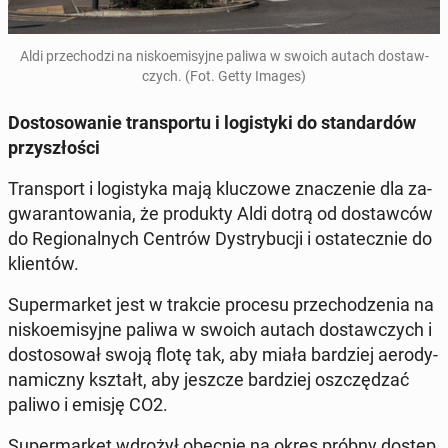
Aldi prze­cho­dzi na ni­sko­emi­syj­ne paliwa w swoich autach do­staw­
czych. (Fot. Getty Images)
Do­sto­so­wa­nie trans­por­tu i lo­gi­sty­ki do stan­dar­dów
przy­szło­ści
Trans­port i lo­gi­sty­ka mają klu­czo­we zna­cze­nie dla za­
gwa­ran­to­wa­nia, że pro­duk­ty Aldi dotrą od do­staw­ców
do Re­gio­nal­nych Centrów Dys­try­bu­cji i osta­tecz­nie do
klien­tów.
Su­per­mar­ket jest w trakcie procesu prze­cho­dze­nia na
ni­sko­emi­syj­ne paliwa w swoich autach do­staw­czych i
do­sto­so­wał swoją flotę tak, aby miała bar­dziej ae­ro­dy­
na­micz­ny kształt, aby jeszcze bar­dziej oszczę­dzać
paliwo i emisję CO2.
Su­per­mar­ket wdrożył obecnie na okres próbny dostęp