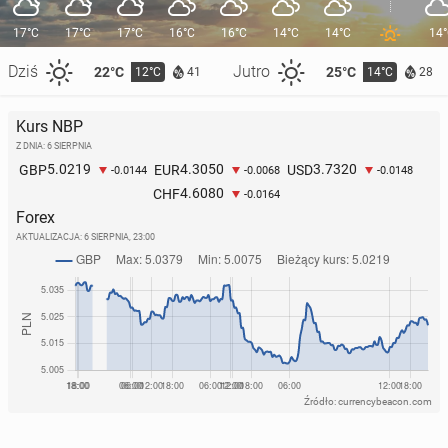
17°C
17°C
17°C
16°C
16°C
14°C
14°C
14
Dziś
Jutro
22°C
25°C
12°C
14°C
41
28
Kurs NBP
Z DNIA: 6 SIERPNIA
5.0219
4.3050
3.7320
GBP
EUR
USD
-0.0144
-0.0068
-0.0148
4.6080
CHF
-0.0164
Forex
AKTUALIZACJA:
6 SIERPNIA, 23:00
Źródło: currencybeacon.com