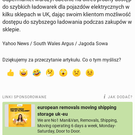
do szyb­kich ła­do­wa­rek dla po­jaz­dów elek­trycz­nych w
kilku skle­pach w UK, dając swoim klien­tom moż­li­wość
dostępu do szyb­sze­go ła­do­wa­nia podczas zakupów w
sklepie.
Yahoo News / South Wales Argus / Jagoda Sowa
Dziękujemy za przeczytanie artykułu. Co o tym myślisz?
LINKI SPONSOROWANE
JAK DODAĆ?
european removals moving shipping
storage uk-eu
We are No1 Man&Van, Removals, Shipping,
Moving operating 6 days a week, Monday-
Saturday, Door to Door.