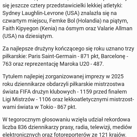
się jeszcze cztery przed­staw­iciel­ki lekkiej atle­ty­ki:
Sydney Laugh­lin-Levrone (USA) znalazła się na
czwartym miejscu, Femke Bol (Holan­dia) na piątym,
Faith Kipye­gon (Kenia) na ósmym oraz Valarie Allman
(USA) na dziesią­tym.
Za na­jlep­sze drużyny kończącego się roku uznano trzy
piłkarskie: Paris Saint-Germain - 871 pkt, Barcelonę -
763 oraz reprezen­tację Maroka U20 - 487.
Tytułem na­jlepiej zor­ga­ni­zowanej imprezy w 2025
roku dzi­en­nikarze ob­darzyli piłkarskie mis­tr­zost­wa
świata FIFA drużyn klubowych - 1159 przed finałem
Ligi Mis­trzów - 1106 oraz lekkoatle­ty­czny­mi mis­tr­zost­
wa­mi świata w Tokio - 867 pkt.
W tegorocznym głosowa­niu wzięła udział reko­r­dowa
liczba 836 dzi­en­nikarzy prasy, radia, telewiz­ji, mediów
elek­tron­icznych oraz fo­tore­porterów ze 121 krajów.