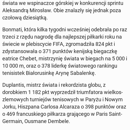
świata we wspinaczce górskiej w konkurencji sprintu
Alek­san­drą Mirosław. Obie znalazły się jednak poza
czołową dziesiątką.
Bonmati, która kilka tygodni wcześniej ode­brała po raz
trzeci z rzędu nagrodę dla na­jlep­szej piłkar­ki roku na
świecie w plebis­cy­cie FIFA, zgro­madz­iła 824 pkt i
zdys­tan­sowała o 371 punktów keni­jską bie­gaczkę
eatrice Chebet, mis­trzynię świata w biegach na 5 000 i
10 000 m, oraz o 378 liderkę świa­towego rankingu
teni­sis­tek Bi­ałorusinkę Arynę Sa­balenkę.
Du­plan­tis, mistrz świata i reko­rdzista globu, z
dorobkiem 1 182 pkt wyprzedz­ił tri­umfa­to­ra wielkos­
zle­mowych turniejów tenisowych w Paryżu i Nowym
Jorku, Hisz­pana Carlosa Al­caraza o 398 punktów oraz
o 469 fran­cuskiego piłkarza gra­jącego w Paris Saint-
Germain, Ousmane Dembele.