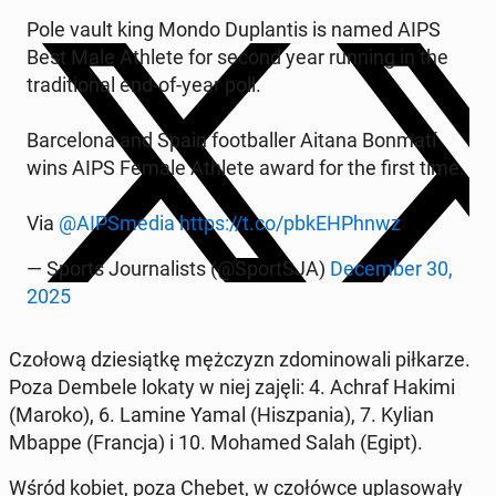
Pole vault king Mondo Du­plan­tis is named AIPS
Best Male Athlete for second year running in the
tra­di­tion­al end-of-year poll.
Barcelona and Spain foot­baller Aitana Bonmatí
wins AIPS Female Athlete award for the first time.
Via
@AIPS­me­dia
https://t.co/pbkEH­Ph­n­wz
— Sports Jour­nal­ists (@Sport­S­JA)
De­cem­ber 30,
2025
Czołową dziesiątkę mężczyzn zdomi­nowali piłkarze.
Poza Dembele lokaty w niej zajęli: 4. Achraf Hakimi
(Maroko), 6. Lamine Yamal (Hisz­pa­nia), 7. Kylian
Mbappe (Francja) i 10. Mohamed Salah (Egipt).
Wśród kobiet, poza Chebet, w czołów­ce up­la­sowały