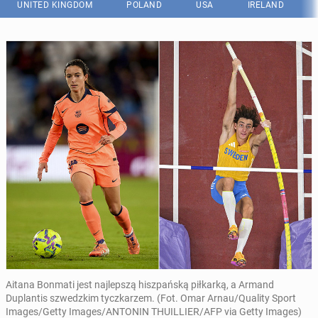
UNITED KINGDOM
POLAND
USA
IRELAND
Aitana Bonmati jest najlepszą hiszpańską piłkarką, a Armand
Duplantis szwedzkim tyczkarzem. (Fot. Omar Arnau/Quality Sport
Images/Getty Images/ANTONIN THUILLIER/AFP via Getty Images)