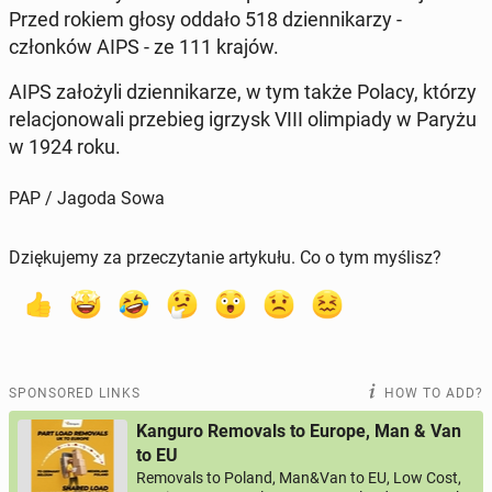
Przed rokiem głosy oddało 518 dzi­en­nikarzy -
członków AIPS - ze 111 krajów.
AIPS za­łożyli dzi­en­nikarze, w tym także Polacy, którzy
relacjonowali prze­bieg igrzysk VIII olimpiady w Paryżu
w 1924 roku.
PAP / Jagoda Sowa
Dziękujemy za przeczytanie artykułu. Co o tym myślisz?
SPONSORED LINKS
HOW TO ADD?
Kanguro Removals to Europe, Man & Van
to EU
Removals to Poland, Man&Van to EU, Low Cost,