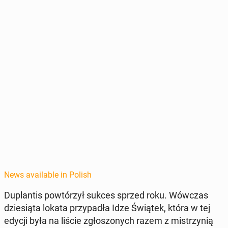
News available in Polish
Du­plan­tis powtórzył sukces sprzed roku. Wówczas
dziesią­ta lokata przy­padła Idze Świątek, która w tej
edycji była na liście zgłos­zonych razem z mis­trzynią