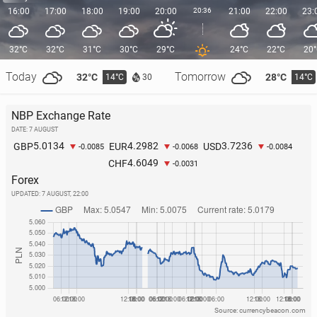
16:00
17:00
18:00
19:00
20:00
20:36
21:00
22:00
23:
32°C
32°C
31°C
30°C
29°C
24°C
22°C
20
Today
Tomorrow
32°C
28°C
14°C
14°C
30
NBP Exchange Rate
DATE: 7 AUGUST
5.0134
4.2982
3.7236
GBP
EUR
USD
-0.0085
-0.0068
-0.0084
4.6049
CHF
-0.0031
Forex
UPDATED:
7 AUGUST, 22:00
Source: currencybeacon.com