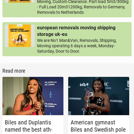
Moving, Custom Clearance. Part load 5m3/300kg
- Full Load 20m31200kg, Removals to Germany,
Removals to Netherlands
european removals moving shipping
storage uk-eu
We are No1 Man&Van, Removals, Shipping,
Moving operating 6 days a week, Monday-
Saturday, Door to Door.
Read more
Biles and Du­plan­tis
Amer­i­can gymnast
named the best ath­
Biles and Swedish pole