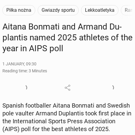
Piłka nożna
Gwiazdy sportu
Lekkoatletyka
Rank
Aitana Bonmati and Armand Du­
plan­tis named 2025 ath­letes of the
year in AIPS poll
1 JANUARY, 09:30
Reading time: 3 Minutes
Spanish foot­baller Aitana Bonmati and Swedish
pole vaulter Armand Du­plan­tis took first place in
the In­ter­na­tion­al Sports Press As­so­ci­a­tion
(AIPS) poll for the best ath­letes of 2025.