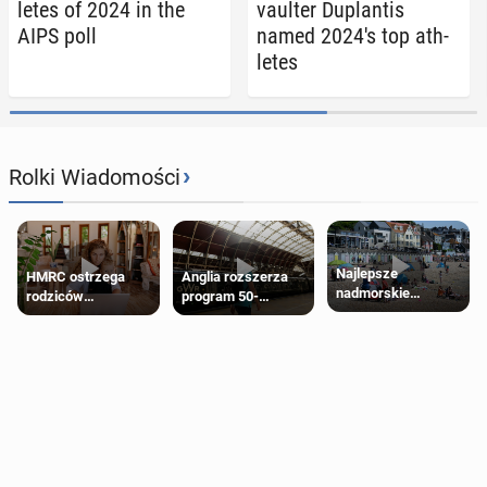
letes of 2024 in the
vaulter Du­plan­tis
AIPS poll
named 2024's top ath­
letes
›
Rolki Wiadomości
Najlepsze
HMRC ostrzega
Anglia rozszerza
nadmorskie
rodziców
program 50-
miasteczko blisko
pobierających Child
procentowych
Londynu
Benefit. Mogą być
zniżek kolejowych
zobowiązani do
na 18-latków
zwrotu zasiłku