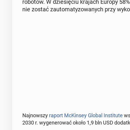
robotów. W dzie­się­ciu krajach Europy 58% w
nie zostać zauto­ma­ty­zo­wa­nych przy wy­ko­rzy
Naj­now­szy
raport McKin­sey Global In­sti­tu­te
wsk
2030 r. wy­ge­ne­ro­wać około 1,9 bln USD do­dat­ko