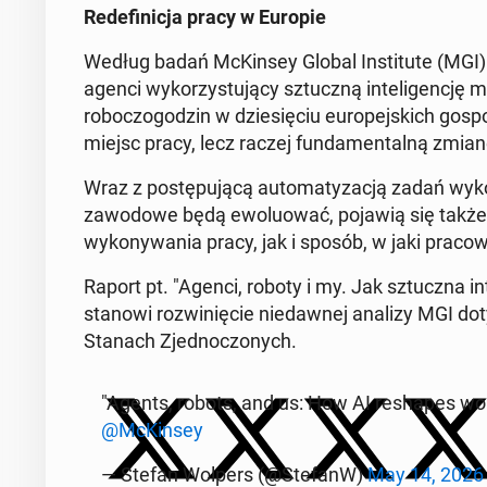
Re­de­fi­ni­cja pracy w Europie
Według badań McKin­sey Global In­sti­tu­te (MGI) fun
agenci wy­ko­rzy­stu­ją­cy sztucz­ną in­te­li­gen­cję
ro­bo­czo­go­dzin w dzie­się­ciu eu­ro­pej­skich g
miejsc pracy, lecz raczej fun­da­men­tal­ną zmianę 
Wraz z po­stę­pu­ją­cą au­to­ma­ty­za­cją zadań wy
za­wo­do­we będą ewo­lu­ować, pojawią się takż
wy­ko­ny­wa­nia pracy, jak i sposób, w jaki pra­cow­n
Raport pt. "Agenci, roboty i my. Jak sztucz­na in­
stanowi roz­wi­nię­cie nie­daw­nej analizy MGI do­ty­cz
Stanach Zjed­no­czo­nych.
"Agents, robots, and us: How AI re­sha­pes wo
@McKin­sey
— Stefan Wolpers (@StefanW)
May 14, 2026