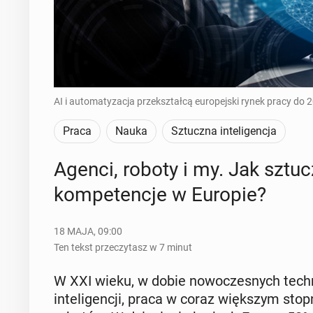
AI i automatyzacja przekształcą europejski rynek pracy do 2
Praca
Nauka
Sztuczna inteligencja
Agenci, roboty i my. Jak sztucz­
kom­pe­ten­cje w Europie?
18 MAJA, 09:00
Ten tekst przeczytasz w 7 minut
W XXI wieku, w dobie no­wo­cze­snych tech­no
in­te­li­gen­cji, praca w coraz więk­szym sto