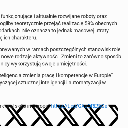
k­cjo­nu­ją­ce i ak­tu­al­nie roz­wi­ja­ne roboty oraz
 mogliby teo­re­tycz­nie przejąć re­ali­za­cję 58% obec­nych
o­spo­dar­kach. Nie oznacza to jednak masowej utraty
ich cha­rak­te­ru.
­ko­ny­wa­nych w ramach po­szcze­gól­nych sta­no­wisk role
e nowe rodzaje ak­tyw­no­ści. Zmieni to zarówno sposób
i­cy wy­ko­rzy­stu­ją swoje umie­jęt­no­ści.
te­li­gen­cja zmienia pracę i kom­pe­ten­cje w Europie"
ą­cej sztucz­nej in­te­li­gen­cji i au­to­ma­ty­za­cji w
rk and skills in Europe"
https://t.co/GXu­ORE­Si­Ge