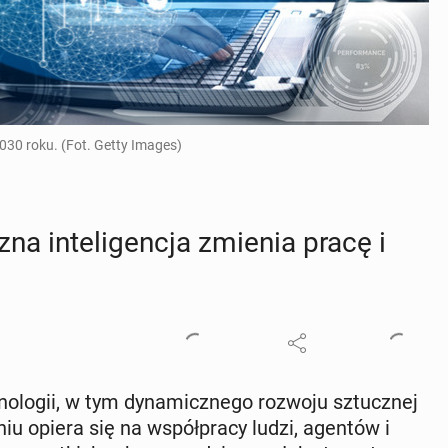
030 roku. (Fot. Getty Images)
na in­te­li­gen­cja zmienia pracę i
­lo­gii, w tym dy­na­micz­ne­go rozwoju sztucz­nej
pniu opiera się na współ­pra­cy ludzi, agentów i