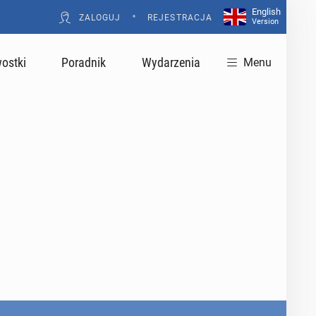
English
•
ZALOGUJ
REJESTRACJA
Version
ostki
Poradnik
Wydarzenia
Menu