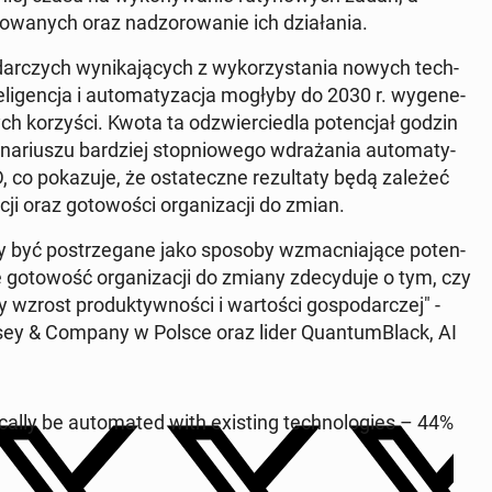
­wa­nych oraz nad­zo­ro­wa­nie ich dzia­ła­nia.
r­czych wy­ni­ka­ją­cych z wy­ko­rzy­sta­nia nowych tech­
e­li­gen­cja i au­to­ma­ty­za­cja mogłyby do 2030 r. wy­ge­ne­
 ko­rzy­ści. Kwota ta od­zwier­cie­dla po­ten­cjał godzin
a­riu­szu bar­dziej stop­nio­we­go wdra­ża­nia au­to­ma­ty­
 co po­ka­zu­je, że osta­tecz­ne re­zul­ta­ty będą zależeć
i oraz go­to­wo­ści or­ga­ni­za­cji do zmian.
inny być po­strze­ga­ne jako sposoby wzmac­nia­ją­ce po­ten­
ie go­to­wość or­ga­ni­za­cji do zmiany zde­cy­du­je o tym, czy
ny wzrost pro­duk­tyw­no­ści i war­to­ści go­spo­dar­czej" -
ey & Company w Polsce oraz lider Qu­an­tum­Black, AI
l­ly be au­to­ma­ted with exi­sting tech­no­lo­gies – 44%