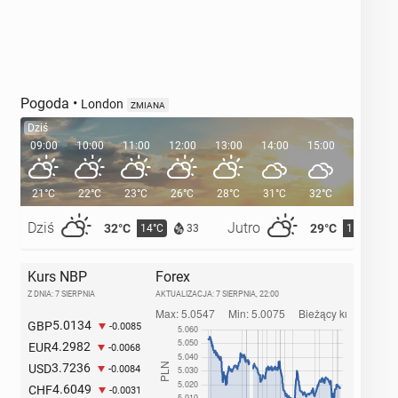
Pogoda
•
London
ZMIANA
Dziś
09:00
10:00
11:00
12:00
13:00
14:00
15:00
16:00
21°C
22°C
23°C
26°C
28°C
31°C
32°C
32°C
Dziś
Jutro
32°C
29°C
14°C
15°C
33
Kurs NBP
Forex
Z DNIA: 7 SIERPNIA
AKTUALIZACJA:
7 SIERPNIA, 22:00
5.0134
GBP
-0.0085
4.2982
EUR
-0.0068
3.7236
USD
-0.0084
4.6049
CHF
-0.0031