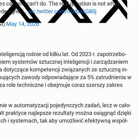
es can and can’t do. The real qu­estion is not what
e­de­si­gned…
pic.twitter.com/nQdzzkG80j
GI)
May 14, 2026
e­li­gen­cją rośnie od kilku lat. Od 2023 r. za­po­trze­bo­
niem sys­te­mów sztucz­nej in­te­li­gen­cji i za­rzą­dza­niem
 do­ty­czą­ce kom­pe­ten­cji zwią­za­nych ze sztucz­ną in­
­mu­ją­cych zawody od­po­wia­da­ją­ce za 5% za­trud­nie­nia w
a role tech­nicz­ne i obej­mu­je coraz szerszy zakres
nie w au­to­ma­ty­za­cji po­je­dyn­czych zadań, lecz w ca­ło­
. W prak­ty­ce naj­lep­sze re­zul­ta­ty można osią­gnąć dzięki
olach i sys­te­mach, tak aby umoż­li­wić efek­tyw­ną współ­