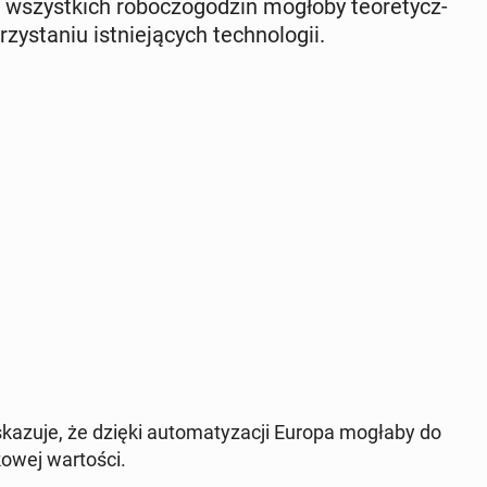
szyst­kich ro­bo­czo­go­dzin mogłoby teo­re­tycz­
­sta­niu ist­nie­ją­cych tech­no­lo­gii.
a­zu­je, że dzięki au­to­ma­ty­za­cji Europa mogłaby do
­wej war­to­ści.