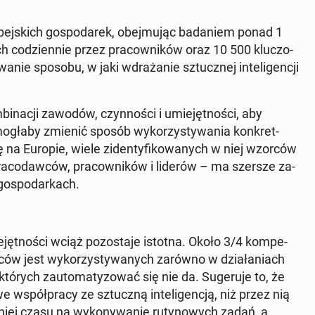
o­pej­skich go­spo­da­rek, obej­mu­jąc ba­da­niem ponad 1
 co­dzien­nie przez pra­cow­ni­ków oraz 10 500 klu­czo­
­nie sposobu, w jaki wdra­ża­nie sztucz­nej in­te­li­gen­cji
i­na­cji zawodów, czyn­no­ści i umie­jęt­no­ści, aby
 mogłaby zmienić sposób wy­ko­rzy­sty­wa­nia kon­kret­
ę na Europie, wiele zi­den­ty­fi­ko­wa­nych w niej wzorców
 pra­co­daw­ców, pra­cow­ni­ków i liderów – ma szersze za­
o­spo­dar­kach.
jęt­no­ści wciąż po­zo­sta­je istotna. Około 3/4 kom­pe­
­ców jest wy­ko­rzy­sty­wa­nych zarówno w dzia­ła­niach
których zauto­ma­ty­zo­wać się nie da. Su­ge­ru­je to, że
 współ­pra­cy ze sztucz­ną in­te­li­gen­cją, niż przez nią
niej czasu na wy­ko­ny­wa­nie ru­ty­no­wych zadań, a