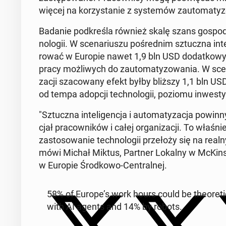
więcej na ko­rzy­sta­nie z sys­te­mów zauto­ma­ty­zo
Badanie pod­kre­śla również skalę szans go­spo­da
no­lo­gii. W sce­na­riu­szu po­śred­nim sztucz­na in­t
ro­wać w Europie nawet 1,9 bln USD do­dat­ko­wych
pracy moż­li­wych do zauto­ma­ty­zo­wa­nia. W sce­n
za­cji sza­co­wa­ny efekt byłby bliższy 1,1 bln USD,
od tempa adopcji tech­no­lo­gii, poziomu in­we­sty­cj
"Sztucz­na in­te­li­gen­cja i au­to­ma­ty­za­cja pow
cjał pra­cow­ni­ków i całej or­ga­ni­za­cji. To właśn
za­sto­so­wa­nie tech­no­lo­gii prze­ło­ży się na real
mówi Michał Miktus, Partner Lokalny w McKin­s
w Europie Środ­ko­wo-Cen­tral­nej.
58% of Europe’s work hours could be the­ore­ti­ca
with AI agents and 14% by robots.