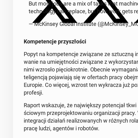
But most jobs are a mix of tasks that ma­chi­n
tech­no­lo­gy can replace, but how work gets r
— McKin­sey Global In­sti­tu­te (@McKin­sey_M
Kom­pe­ten­cje przy­szło­ści
Popyt na kom­pe­ten­cje zwią­za­ne ze sztucz­ną in­t
wa­nie na umie­jęt­no­ści zwią­za­ne z wy­ko­rzy­sta­
nimi wzrosło pię­cio­krot­nie. Obecnie wy­ma­ga­nia
te­li­gen­cją po­ja­wia­ją się w ofer­tach pracy obej
Europie. Co więcej, wzrost ten wy­kra­cza już poz
pro­fe­sji.
Raport wska­zu­je, że naj­więk­szy po­ten­cjał tkwi 
ścio­wym prze­pro­jek­to­wa­niu or­ga­ni­za­cji pracy
in­te­gra­cji działań re­ali­zo­wa­nych w różnych r
pra­cę ludzi, agentów i robotów.