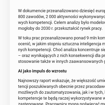
W do­ku­men­cie prze­ana­li­zo­wa­no dzie­sięć eu­r
800 zawodów, 2 000 ak­tyw­no­ści wy­ko­ny­wa­nych
wych kom­pe­ten­cji. Celem analizy było mo­de­lo­wa
mogłoby do 2030 r. prze­kształ­cić rynek pracy.
W toku prac prze­ana­li­zo­wa­no ponad 9 mln kom­b
ocenić, w jakim stopniu sztucz­na in­te­li­gen­cja
nych kom­pe­ten­cji. Choć analiza kon­cen­tru­je si
– oraz wy­ni­ka­ją­cych z nich kon­se­kwen­cji dla
sto­so­wa­nie także w innych za­awan­so­wa­nych g
AI jako impuls do wzrostu
Naj­now­szy raport wska­zu­je, że więk­szość umie­
ten­cji po­szu­ki­wa­nych obecnie przez pra­co­daw
moż­li­wych do zauto­ma­ty­zo­wa­nia, jak i w tych, 
kom­pe­ten­cje te będą raczej wy­ko­rzy­sty­wa­ne we
za­stę­po­wa­ne. Pra­cow­ni­cy mogą po­świę­cać m