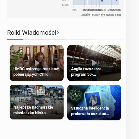
Źródło: currencybeacon.com
›
Rolki Wiadomości
HMRC ostrzega rodziców
Anglia rozszerza
pobierających Child
program 50-
Benefit. Mogą być
procentowych zniżek
zobowiązani do zwrotu
kolejowych na 18-latków
zasiłku
Najlepsze nadmorskie
Sztuczna inteligencja
miasteczko blisko
próbowała oszukać
Londynu
człowieka