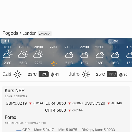
Pogoda
•
London
ZMIANA
Dziś
Jutro
18:00
19:00
20:00
20:41
21:00
22:00
23:00
00:00
01:
23°C
23°C
22°C
21°C
19°C
16°C
16°C
16
Dziś
Jutro
23°C
25°C
12°C
13°C
41
30
Kurs NBP
Z DNIA: 6 SIERPNIA
5.0219
4.3050
3.7320
GBP
EUR
USD
-0.0144
-0.0068
-0.0148
4.6080
CHF
-0.0164
Forex
AKTUALIZACJA:
6 SIERPNIA, 18:10