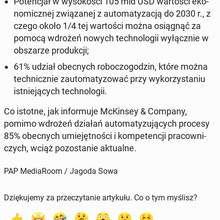
Po­ten­cjał w wy­so­ko­ści 105 mld USD war­to­ści eko­
no­micz­nej zwią­za­nej z au­to­ma­ty­za­cją do 2030 r., z
czego około 1/4 tej war­to­ści można osią­gnąć za
pomocą wdrożeń nowych tech­no­lo­gii wy­łącz­nie w
ob­sza­rze pro­duk­cji;
61% udział obec­nych ro­bo­czo­go­dzin, które można
tech­nicz­nie zauto­ma­ty­zo­wać przy wy­ko­rzy­sta­niu
ist­nie­ją­cych tech­no­lo­gii.
Co istotne, jak in­for­mu­je McKin­sey & Company,
pomimo wdrożeń działań au­to­ma­ty­zu­ją­cych procesy
85% obec­nych umie­jęt­no­ści i kom­pe­ten­cji pra­cow­ni­
czych, wciąż po­zo­sta­nie ak­tu­al­ne.
PAP MediaRoom / Jagoda Sowa
Dziękujemy za przeczytanie artykułu. Co o tym myślisz?