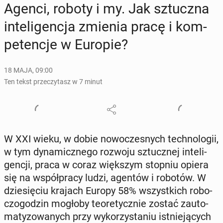
Agenci, roboty i my. Jak sztucz­na
in­te­li­gen­cja zmienia pracę i kom­
pe­ten­cje w Europie?
18 MAJA, 09:00
Ten tekst przeczytasz w 7 minut
W XXI wieku, w dobie no­wo­cze­snych tech­no­lo­gii,
w tym dy­na­micz­ne­go rozwoju sztucz­nej in­te­li­
gen­cji, praca w coraz więk­szym stopniu opiera
się na współ­pra­cy ludzi, agentów i robotów. W
dzie­się­ciu krajach Europy 58% wszyst­kich ro­bo­
czo­go­dzin mogłoby teo­re­tycz­nie zostać zauto­
ma­ty­zo­wa­nych przy wy­ko­rzy­sta­niu ist­nie­ją­cych