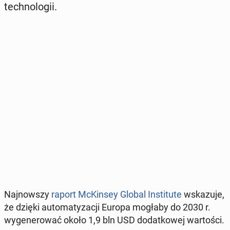
tech­no­lo­gii.
Naj­now­szy
raport McKin­sey Global In­sti­tu­te
wska­zu­je,
że dzięki au­to­ma­ty­za­cji Europa mogłaby do 2030 r.
wy­ge­ne­ro­wać około 1,9 bln USD do­dat­ko­wej war­to­ści.