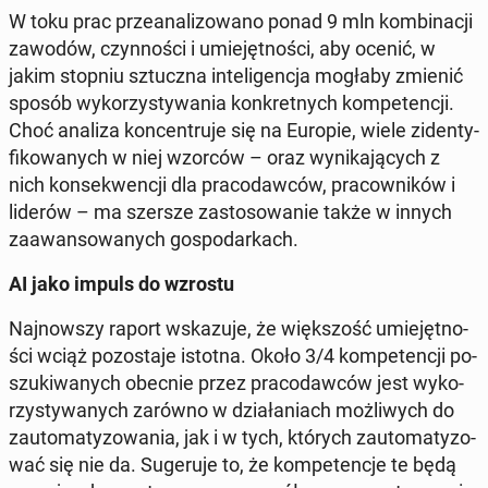
W toku prac prze­ana­li­zo­wa­no ponad 9 mln kom­bi­na­cji
zawodów, czyn­no­ści i umie­jęt­no­ści, aby ocenić, w
jakim stopniu sztucz­na in­te­li­gen­cja mogłaby zmienić
sposób wy­ko­rzy­sty­wa­nia kon­kret­nych kom­pe­ten­cji.
Choć analiza kon­cen­tru­je się na Europie, wiele zi­den­ty­
fi­ko­wa­nych w niej wzorców – oraz wy­ni­ka­ją­cych z
nich kon­se­kwen­cji dla pra­co­daw­ców, pra­cow­ni­ków i
liderów – ma szersze za­sto­so­wa­nie także w innych
za­awan­so­wa­nych go­spo­dar­kach.
AI jako impuls do wzrostu
Naj­now­szy raport wska­zu­je, że więk­szość umie­jęt­no­
ści wciąż po­zo­sta­je istotna. Około 3/4 kom­pe­ten­cji po­
szu­ki­wa­nych obecnie przez pra­co­daw­ców jest wy­ko­
rzy­sty­wa­nych zarówno w dzia­ła­niach moż­li­wych do
zauto­ma­ty­zo­wa­nia, jak i w tych, których zauto­ma­ty­zo­
wać się nie da. Su­ge­ru­je to, że kom­pe­ten­cje te będą