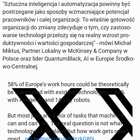
"Sztucz­na in­te­li­gen­cja i au­to­ma­ty­za­cja powinny być
po­strze­ga­ne jako sposoby wzmac­nia­ją­ce po­ten­cjał
pra­cow­ni­ków i całej or­ga­ni­za­cji. To właśnie go­to­wość
or­ga­ni­za­cji do zmiany zde­cy­du­je o tym, czy za­sto­so­
wa­nie tech­no­lo­gii prze­ło­ży się na realny wzrost pro­
duk­tyw­no­ści i war­to­ści go­spo­dar­czej" - mówi Michał
Miktus, Partner Lokalny w McKin­sey & Company w
Polsce oraz lider Qu­an­tum­Black, AI w Europie Środ­ko­
wo-Cen­tral­nej.
58% of Europe’s work hours could be the­ore­ti­cal­ly
be au­to­ma­ted with exi­sting tech­no­lo­gies – 44%
with AI agents and 14% by robots.
But most jobs are a mix of tasks that ma­chi­nes
can and can’t do. The real qu­estion is not what
tech­no­lo­gy can replace, but how work gets re­de­si­
gned…
pic.twitter.com/nQdzzkG80j