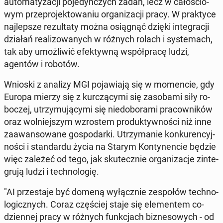
au­to­ma­ty­za­cji po­je­dyn­czych zadań, lecz w ca­ło­ścio­
wym prze­pro­jek­to­wa­niu or­ga­ni­za­cji pracy. W prak­ty­ce
naj­lep­sze re­zul­ta­ty można osią­gnąć dzięki in­te­gra­cji
działań re­ali­zo­wa­nych w różnych rolach i sys­te­mach,
tak aby umoż­li­wić efek­tyw­ną współ­pra­cę ludzi,
agentów i robotów.
Wnioski z analizy MGI po­ja­wia­ją się w mo­men­cie, gdy
Europa mierzy się z kur­czą­cy­mi się za­so­ba­mi siły ro­
bo­czej, utrzy­mu­ją­cy­mi się nie­do­bo­ra­mi pra­cow­ni­ków
oraz wol­niej­szym wzro­stem pro­duk­tyw­no­ści niż inne
za­awan­so­wa­ne go­spo­dar­ki. Utrzy­ma­nie kon­ku­ren­cyj­
no­ści i stan­dar­du życia na Starym Kon­ty­nen­cie będzie
więc zależeć od tego, jak sku­tecz­nie or­ga­ni­za­cje zin­te­
gru­ją ludzi i tech­no­lo­gię.
"AI prze­sta­je być domeną wy­łącz­nie ze­spo­łów tech­no­
lo­gicz­nych. Coraz czę­ściej staje się ele­men­tem co­
dzien­nej pracy w różnych funk­cjach biz­ne­so­wych - od