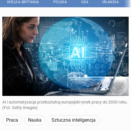
WIELKA BRYTANIA
POLSKA
USA
IRLANDIA
AI i automatyzacja przekształcą europejski rynek pracy do 2030 roku.
(Fot. Getty Images)
Praca
Nauka
Sztuczna inteligencja