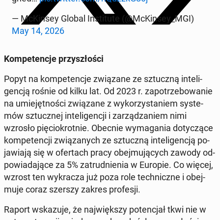
— McKin­sey Global In­sti­tu­te (@McKin­sey_MGI)
May 14, 2026
Kom­pe­ten­cje przy­szło­ści
Popyt na kom­pe­ten­cje zwią­za­ne ze sztucz­ną in­te­li­
gen­cją rośnie od kilku lat. Od 2023 r. za­po­trze­bo­wa­nie
na umie­jęt­no­ści zwią­za­ne z wy­ko­rzy­sta­niem sys­te­
mów sztucz­nej in­te­li­gen­cji i za­rzą­dza­niem nimi
wzrosło pię­cio­krot­nie. Obecnie wy­ma­ga­nia do­ty­czą­ce
kom­pe­ten­cji zwią­za­nych ze sztucz­ną in­te­li­gen­cją po­
ja­wia­ją się w ofer­tach pracy obej­mu­ją­cych zawody od­
po­wia­da­ją­ce za 5% za­trud­nie­nia w Europie. Co więcej,
wzrost ten wy­kra­cza już poza role tech­nicz­ne i obej­
mu­je coraz szerszy zakres pro­fe­sji.
Raport wska­zu­je, że naj­więk­szy po­ten­cjał tkwi nie w