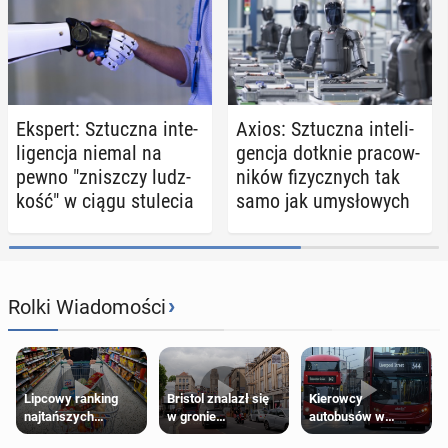
Ekspert: Sztucz­na in­te­
Axios: Sztucz­na in­te­li­
li­gen­cja niemal na
gen­cja dotknie pra­cow­
pewno "znisz­czy ludz­
ni­ków fi­zycz­nych tak
kość" w ciągu stu­le­cia
samo jak umy­sło­wych
›
Rolki Wiadomości
Lipcowy ranking
Bristol znalazł się
Kierowcy
najtańszych
w gronie
autobusów w
supermarketów
najlepszych
Londynie