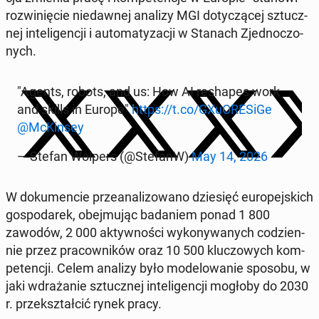
roz­wi­nię­cie nie­daw­nej analizy MGI do­ty­czą­cej sztucz­
nej in­te­li­gen­cji i au­to­ma­ty­za­cji w Stanach Zjed­no­czo­
nych.
"Agents, robots, and us: How AI re­sha­pes work
and skills in Europe"
https://t.co/GXu­ORE­Si­Ge
@McKin­sey
— Stefan Wolpers (@StefanW)
May 14, 2026
W do­ku­men­cie prze­ana­li­zo­wa­no dzie­sięć eu­ro­pej­skich
go­spo­da­rek, obej­mu­jąc ba­da­niem ponad 1 800
zawodów, 2 000 ak­tyw­no­ści wy­ko­ny­wa­nych co­dzien­
nie przez pra­cow­ni­ków oraz 10 500 klu­czo­wych kom­
pe­ten­cji. Celem analizy było mo­de­lo­wa­nie sposobu, w
jaki wdra­ża­nie sztucz­nej in­te­li­gen­cji mogłoby do 2030
r. prze­kształ­cić rynek pracy.