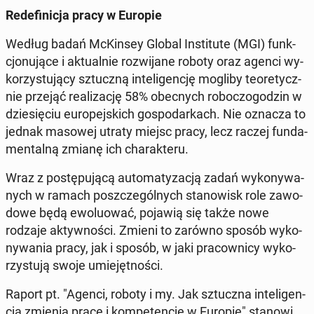
Re­de­fi­ni­cja pracy w Europie
Według badań McKin­sey Global In­sti­tu­te (MGI) funk­
cjo­nu­ją­ce i ak­tu­al­nie roz­wi­ja­ne roboty oraz agenci wy­
ko­rzy­stu­ją­cy sztucz­ną in­te­li­gen­cję mogliby teo­re­tycz­
nie przejąć re­ali­za­cję 58% obec­nych ro­bo­czo­go­dzin w
dzie­się­ciu eu­ro­pej­skich go­spo­dar­kach. Nie oznacza to
jednak masowej utraty miejsc pracy, lecz raczej fun­da­
men­tal­ną zmianę ich cha­rak­te­ru.
Wraz z po­stę­pu­ją­cą au­to­ma­ty­za­cją zadań wy­ko­ny­wa­
nych w ramach po­szcze­gól­nych sta­no­wisk role za­wo­
do­we będą ewo­lu­ować, pojawią się także nowe
rodzaje ak­tyw­no­ści. Zmieni to zarówno sposób wy­ko­
ny­wa­nia pracy, jak i sposób, w jaki pra­cow­ni­cy wy­ko­
rzy­stu­ją swoje umie­jęt­no­ści.
Raport pt. "Agenci, roboty i my. Jak sztucz­na in­te­li­gen­
cja zmienia pracę i kom­pe­ten­cje w Europie" stanowi