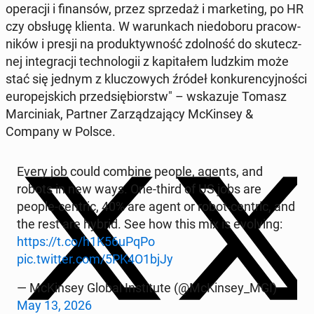
ope­ra­cji i fi­nan­sów, przez sprze­daż i mar­ke­ting, po HR
czy obsługę klienta. W wa­run­kach nie­do­bo­ru pra­cow­
ni­ków i presji na pro­duk­tyw­ność zdol­ność do sku­tecz­
nej in­te­gra­cji tech­no­lo­gii z ka­pi­ta­łem ludzkim może
stać się jednym z klu­czo­wych źródeł kon­ku­ren­cyj­no­ści
eu­ro­pej­skich przed­się­biorstw" – wska­zu­je Tomasz
Mar­ci­niak, Partner Za­rzą­dza­ją­cy McKin­sey &
Company w Polsce.
Every job could combine people, agents, and
robots in new ways. One-third of US jobs are
people-centric, 40% are agent or robot-centric, and
the rest are hybrid. See how this mix is evo­lving:
https://t.co/h1K56uPqPo
pic.twitter.com/5PK4O1bjJy
— McKin­sey Global In­sti­tu­te (@McKin­sey_MGI)
May 13, 2026