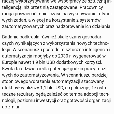
raczej wy­ko­rzy­sty­wa­ne we współ­pra­cy ze sztucz­ną in­
te­li­gen­cją, niż przez nią za­stę­po­wa­ne. Pra­cow­ni­cy
mogą po­świę­cać mniej czasu na wy­ko­ny­wa­nie ru­ty­no­
wych zadań, a więcej na ko­rzy­sta­nie z sys­te­mów
zauto­ma­ty­zo­wa­nych oraz nad­zo­ro­wa­nie ich dzia­ła­nia.
Badanie pod­kre­śla również skalę szans go­spo­dar­
czych wy­ni­ka­ją­cych z wy­ko­rzy­sta­nia nowych tech­no­
lo­gii. W sce­na­riu­szu po­śred­nim sztucz­na in­te­li­gen­cja i
au­to­ma­ty­za­cja mogłyby do 2030 r. wy­ge­ne­ro­wać w
Europie nawet 1,9 bln USD do­dat­ko­wych ko­rzy­ści.
Kwota ta od­zwier­cie­dla po­ten­cjał godzin pracy moż­li­
wych do zauto­ma­ty­zo­wa­nia. W sce­na­riu­szu bar­dziej
stop­nio­we­go wdra­ża­nia au­to­ma­ty­za­cji sza­co­wa­ny
efekt byłby bliższy 1,1 bln USD, co po­ka­zu­je, że osta­
tecz­ne re­zul­ta­ty będą zależeć od tempa adopcji tech­
no­lo­gii, poziomu in­we­sty­cji oraz go­to­wo­ści or­ga­ni­za­cji
do zmian.