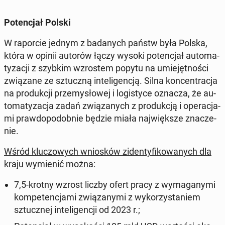
Po­ten­cjał Polski
W ra­por­cie jednym z ba­da­nych państw była Polska,
która w opinii autorów łączy wysoki po­ten­cjał au­to­ma­
ty­za­cji z szybkim wzro­stem popytu na umie­jęt­no­ści
zwią­za­ne ze sztucz­ną in­te­li­gen­cją. Silna kon­cen­tra­cja
na pro­duk­cji prze­my­sło­wej i lo­gi­sty­ce oznacza, że au­
to­ma­ty­za­cja zadań zwią­za­nych z pro­duk­cją i ope­ra­cja­
mi praw­do­po­dob­nie będzie miała naj­więk­sze zna­cze­
nie.
Wśród klu­czo­wych wnio­sków zi­den­ty­fi­ko­wa­nych dla
kraju wy­mie­nić można:
7,5-krotny wzrost liczby ofert pracy z wy­ma­ga­ny­mi
kom­pe­ten­cja­mi zwią­za­ny­mi z wy­ko­rzy­sta­niem
sztucz­nej in­te­li­gen­cji od 2023 r.;