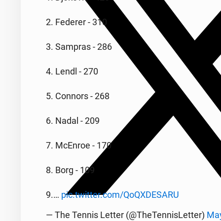
2. Federer - 310
3. Sampras - 286
4. Lendl - 270
5. Connors - 268
6. Nadal - 209
7. McEnroe - 170
8. Borg - 109
9.…
pic.twitter.com/Qo­QXDE­SARU
— The Tennis Letter (@TheTen­nisLet­ter)
May