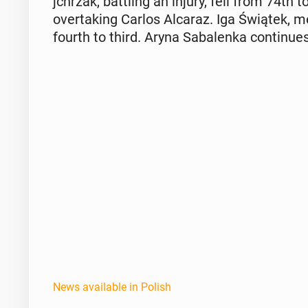
jchrzak, bat­tling an injury, fell from 74th 
over­tak­ing Carlos Alcaraz. Iga Świątek, 
fourth to third. Aryna Sa­balen­ka con­tin­ues
News available in Polish