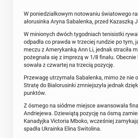
W poniedzi­ałkowym no­towa­niu świa­towego ran
ałorusin­ka Aryna Sa­balen­ka, przed Kaza­szką J
W min­ionych dwóch ty­god­ni­ach teni­sist­ki ry
odpadła co prawda w trze­ciej rundzie po tym,
meczu z Amerykanką Ann Li, jednak straciła mniej
pożeg­nała się z imprezą w 1/8 finału. Obecn
sowała z czwartej na trzecią pozycję.
Przewagę utrzy­mała Sa­balen­ka, mimo że nie ob
Stratę do Bi­ałorusin­ki zm­niejszyła jednak dzięki
punktów.
Z ósmego na siódme miejsce awan­sowała fi­nal­is
An­drieje­wa. Dziewiątą pozycję na ósmą za­mie
Kanadyj­ka Vic­to­ria Mboko, wcześniej za­myka­j
spadła Ukrain­ka Elina Switoli­na.