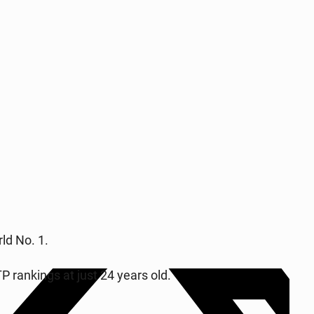
ld No. 1.
P rank­ings at just 24 years old.