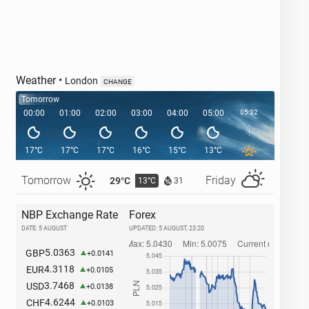
Weather
•
London
CHANGE
Tomorrow
00:00
01:00
02:00
03:00
04:00
05:00
05:32
06:00
17°C
17°C
17°C
16°C
15°C
13°C
13°C
Tomorrow
Friday
29°C
27°C
13°C
1
31
NBP Exchange Rate
Forex
DATE: 5 AUGUST
UPDATED:
5 AUGUST, 23:20
5.0363
GBP
+0.0141
4.3118
EUR
+0.0105
3.7468
USD
+0.0138
4.6244
CHF
+0.0103