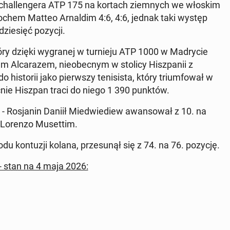
u chal­lengera ATP 175 na kortach ziem­nych we włoskim
łochem Matteo Ar­naldim 4:6, 4:6, jednak taki występ
dziesięć pozycji.
tóry dzięki wygranej w turnieju ATP 1000 w Madrycie
m Al­carazem, nieobec­nym w stolicy Hisz­panii z
is­torii jako pier­wszy teni­sista, który tri­um­fował w
nie Hiszpan traci do niego 1 390 punktów.
- Ros­janin Daniił Mied­wiediew awan­sował z 10. na
m Lorenzo Muset­tim.
du kon­tuzji kolana, prze­sunął się z 74. na 76. pozycję.
- stan na 4 maja 2026: