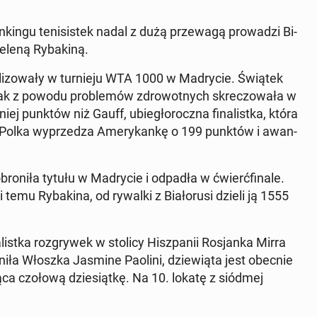
kingu teni­sis­tek nadal z dużą przewagą prowadzi Bi­
eleną Ry­bak­iną.
­wal­i­zowały w turnieju WTA 1000 w Madrycie. Świątek
 jak z powodu prob­lemów zdrowot­nych skrec­zowała w
 punktów niż Gauff, ubiegłorocz­na fi­nal­ist­ka, która
ie Polka wyprzedza Amerykankę o 199 punktów i awan­
roniła tytułu w Madrycie i odpadła w ćwierć­fi­nale.
 temu Ry­bak­i­na, od rywalki z Bi­ałorusi dzieli ją 1555
t­ka roz­gry­wek w stolicy Hisz­panii Ros­jan­ka Mirra
niła Włoszka Jasmine Paolini, dziewią­ta jest obecnie
ą­ca czołową dziesiątkę. Na 10. lokatę z siódmej