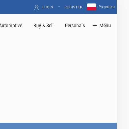
•
Po polsku
LOGIN
REGISTER
Automotive
Buy & Sell
Personals
Menu