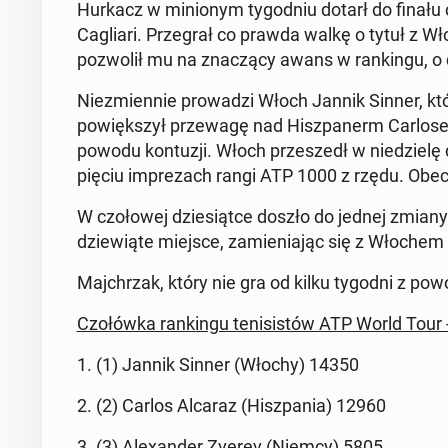
Hurkacz w min­ionym ty­god­niu dotarł do finał
Cagliari. Prze­grał co prawda walkę o tytuł z W
poz­wolił mu na znaczą­cy awans w rankingu, o 
Niezmi­en­nie prowadzi Włoch Jannik Sinner, k
pow­ięk­szył przewagę nad Hisz­pan­erm Car­lose
powodu kon­tuzji. Włoch przeszedł w niedzielę do h
pięciu im­prezach rangi ATP 1000 z rzędu. Obec
W czołowej dziesiątce doszło do jednej zmiany 
dziewiąte miejsce, za­mieni­a­jąc się z Włoche
Ma­jchrzak, który nie gra od kilku tygodni z powo
Czołówka rankingu teni­sistów ATP World Tour 
1. (1) Jannik Sinner (Włochy) 14350
2. (2) Carlos Alcaraz (Hisz­pa­nia) 12960
3. (3) Alexan­der Zverev (Niemcy) 5805