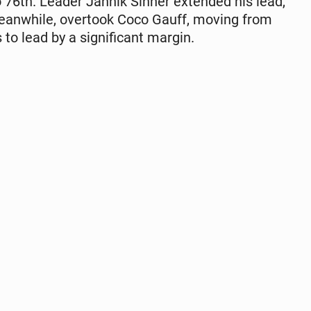
to 76th. Leader Jannik Sinner ex­tend­ed his lead,
mean­while, over­took Coco Gauff, moving from
 to lead by a sig­nif­i­cant margin.