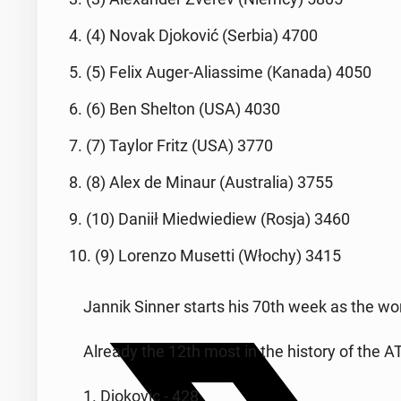
4. (4) Novak Djoković (Serbia) 4700
5. (5) Felix Auger-Alias­sime (Kanada) 4050
6. (6) Ben Shelton (USA) 4030
7. (7) Taylor Fritz (USA) 3770
8. (8) Alex de Minaur (Aus­tralia) 3755
9. (10) Daniił Mied­wiediew (Rosja) 3460
10. (9) Lorenzo Musetti (Włochy) 3415
Jannik Sinner starts his 70th week as the wor
Already the 12th most in the history of the AT
1. Djokovic - 428