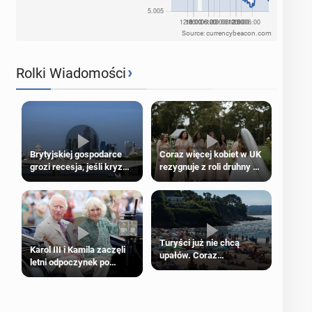
Source: currencybeacon.com
›
Rolki Wiadomości
Brytyjskiej gospodarce
Coraz więcej kobiet w UK
grozi recesja, jeśli kryzys
rezygnuje z roli druhny na
na Bliskim Wschodzie się
ślubie
przedłuży
Turyści już nie chcą
Karol III i Kamila zaczęli
upałów. Coraz
letni odpoczynek po
popularniejsze
Igrzyskach Wspólnoty w
„coolcation”
Glasgow