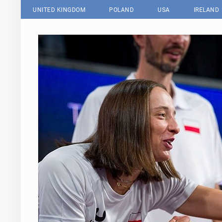
UNITED KINGDOM
POLAND
USA
IRELAND