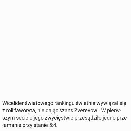
Wi­ce­li­der świa­to­we­go ran­kin­gu świet­nie wy­wią­zał się
z roli fa­wo­ry­ta, nie dając szans Zve­re­vo­wi. W pierw­
szym secie o jego zwy­cię­stwie prze­są­dzi­ło jedno prze­
ła­ma­nie przy stanie 5:4.