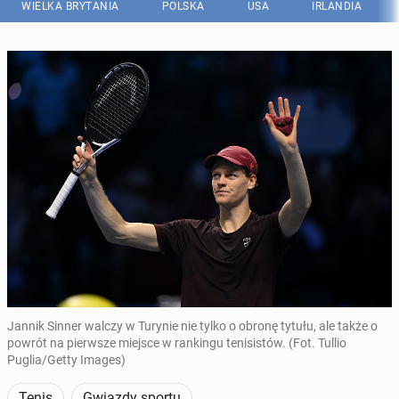
WIELKA BRYTANIA
POLSKA
USA
IRLANDIA
Jannik Sinner walczy w Turynie nie tylko o obronę tytułu, ale także o
powrót na pierwsze miejsce w rankingu tenisistów. (Fot. Tullio
Puglia/Getty Images)
Tenis
Gwiazdy sportu