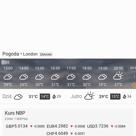
Pogoda
•
London
ZMIANA
Dziś
13:00
14:00
15:00
16:00
17:00
18:00
19:00
20:00
20:
29°C
29°C
30°C
31°C
31°C
30°C
29°C
27°C
Dziś
Jutro
31°C
29°C
14°C
15°C
29
34
Kurs NBP
Z DNIA: 7 SIERPNIA
5.0134
4.2982
3.7236
GBP
EUR
USD
-0.0085
-0.0068
-0.0084
4.6049
CHF
-0.0031