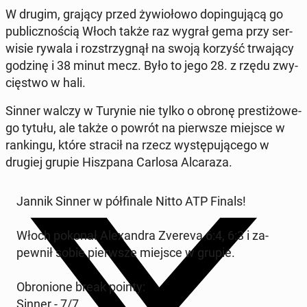
W drugim, grający przed ży­wio­ło­wo do­pin­gu­ją­cą go
pu­blicz­no­ścią Włoch także raz wygrał gema przy ser­
wi­sie rywala i roz­strzy­gnął na swoją korzyść trwa­ją­cy
godzinę i 38 minut mecz. Było to jego 28. z rzędu zwy­
cię­stwo w hali.
Sinner walczy w Turynie nie tylko o obronę pre­sti­żo­we­
go tytułu, ale także o powrót na pierw­sze miejsce w
ran­kin­gu, które stracił na rzecz wy­stę­pu­ją­ce­go w
drugiej grupie Hisz­pa­na Carlosa Al­ca­ra­za.
Jannik Sinner w pół­fi­na­le Nitto ATP Finals!
Włoch pokonał Ale­xan­dra Zvereva 6:4, 6:3 i za­
pew­nił sobie pierw­sze miejsce w grupie.
Obro­nio­ne break pointy:
Sinner - 7/7