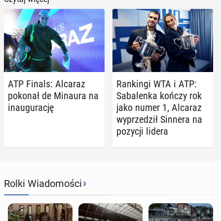
ATP Finals: Alcaraz
Ran­kin­gi WTA i ATP:
pokonał de Minaura na
Sa­ba­len­ka kończy rok
in­au­gu­ra­cję
jako numer 1, Alcaraz
wy­prze­dził Sinnera na
pozycji lidera
›
Rolki Wiadomości