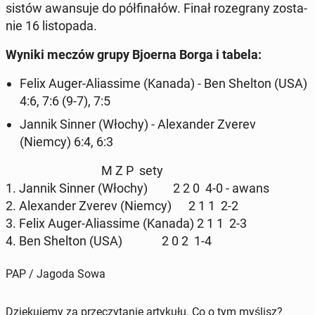
si­stów awan­su­je do pół­fi­na­łów. Finał ro­ze­gra­ny zo­sta­
nie 16 li­sto­pa­da.
Wyniki meczów grupy Bjoerna Borga i tabela:
Felix Auger-Alias­si­me (Kanada) - Ben Shelton (USA)
4:6, 7:6 (9-7), 7:5
Jannik Sinner (Włochy) - Ale­xan­der Zverev
(Niemcy) 6:4, 6:3
M Z P sety
1. Jannik Sinner (Włochy) 2 2 0 4-0 - awans
2. Ale­xan­der Zverev (Niemcy) 2 1 1 2-2
3. Felix Auger-Alias­si­me (Kanada) 2 1 1 2-3
4. Ben Shelton (USA) 2 0 2 1-4
PAP / Jagoda Sowa
Dziękujemy za przeczytanie artykułu. Co o tym myślisz?