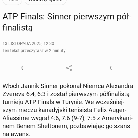
ATP Finals: Sinner pierw­szym pół­
fi­na­li­stą
13 LISTOPADA 2025, 12:30
Ten tekst przeczytasz w 2 minuty
Włoch Jannik Sinner pokonał Niemca Ale­xan­dra
Zvereva 6:4, 6:3 i został pierw­szym pół­fi­na­li­stą
tur­nie­ju ATP Finals w Turynie. We wcze­śniej­
szym meczu ka­na­dyj­ski te­ni­si­sta Felix Auger-
Alias­si­me wygrał 4:6, 7:6 (9-7), 7:5 z Ame­ry­ka­ni­
nem Benem Shel­to­nem, po­zba­wia­jąc go szans
na awans.