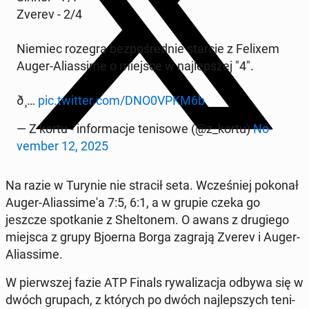
Zverev - 2/4
Niemiec rozegra bez­po­śred­nie starcie z Felixem
Auger-Alias­si­me o miejsce w naj­lep­szej "4".
ð¸…
pic.twitter.com/DNO0VPKM6b
— Z kortu - in­for­ma­cje te­ni­so­we (@z_kortu)
No­
vem­ber 12, 2025
Na razie w Turynie nie stracił seta. Wcze­śniej pokonał
Auger-Alias­si­me­'a 7:5, 6:1, a w grupie czeka go
jeszcze spo­tka­nie z Shel­to­nem. O awans z dru­gie­go
miejsca z grupy Bjoerna Borga zagrają Zverev i Auger-
Alias­si­me.
W pierw­szej fazie ATP Finals ry­wa­li­za­cja odbywa się w
dwóch grupach, z których po dwóch naj­lep­szych te­ni­