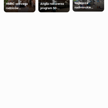
Najlepsze
HMRC ostrzega
Anglia rozszerza
nadmorskie
rodziców
program 50-
miasteczko blisko
pobierających Child
procentowych
Londynu
Benefit. Mogą być
zniżek kolejowych
zobowiązani do
na 18-latków
zwrotu zasiłku