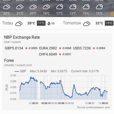
22°C
21°C
20°C
19°C
17°C
15°C
15°C
15°C
Today
Tomorrow
28°C
32°C
11°C
15°C
36
NBP Exchange Rate
DATE: 7 AUGUST
5.0134
4.2982
3.7236
GBP
EUR
USD
-0.0085
-0.0068
-0.0084
4.6049
CHF
-0.0031
Forex
UPDATED:
7 AUGUST, 22:00
Source: currencybeacon.com