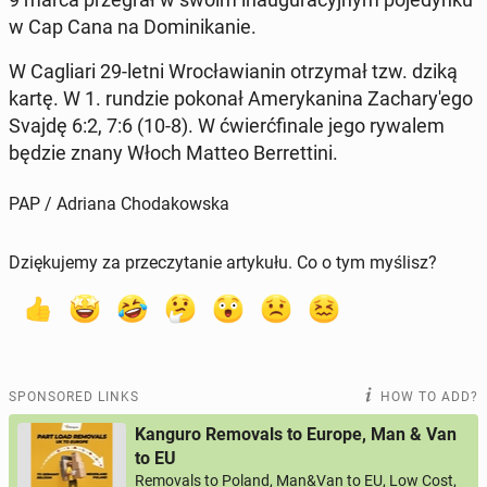
w Cap Cana na Do­minikanie.
W Cagliari 29-letni Wrocław­ian­in otrzy­mał tzw. dziką
kartę. W 1. rundzie pokonał Amerykan­i­na Zachary'ego
Svajdę 6:2, 7:6 (10-8). W ćwierć­fi­nale jego rywalem
będzie znany Włoch Matteo Berret­ti­ni.
PAP / Adriana Chodakowska
Dziękujemy za przeczytanie artykułu. Co o tym myślisz?
SPONSORED LINKS
HOW TO ADD?
Kanguro Removals to Europe, Man & Van
to EU
Removals to Poland, Man&Van to EU, Low Cost,