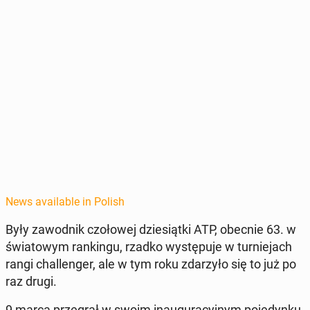
News available in Polish
Były za­wod­nik czołowej dziesiąt­ki ATP, obecnie 63. w
świa­towym rankingu, rzadko wys­tępu­je w turnie­jach
rangi chal­lenger, ale w tym roku zdarzyło się to już po
raz drugi.
9 marca prze­grał w swoim in­au­gu­ra­cyjnym po­je­dynku