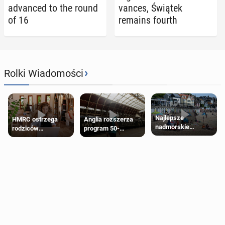
ad­vanced to the round
vances, Świątek
of 16
remains fourth
›
Rolki Wiadomości
Najlepsze
HMRC ostrzega
Anglia rozszerza
nadmorskie
rodziców
program 50-
miasteczko blisko
pobierających Child
procentowych
Londynu
Benefit. Mogą być
zniżek kolejowych
zobowiązani do
na 18-latków
zwrotu zasiłku