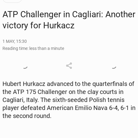
ATP Chal­lenger in Cagliari: Another
victory for Hurkacz
1 MAY, 15:30
Reading time: less than a minute
Hubert Hurkacz ad­vanced to the quar­ter­fi­nals of
the ATP 175 Chal­lenger on the clay courts in
Cagliari, Italy. The sixth-seeded Polish tennis
player de­feat­ed Amer­i­can Emilio Nava 6-4, 6-1 in
the second round.