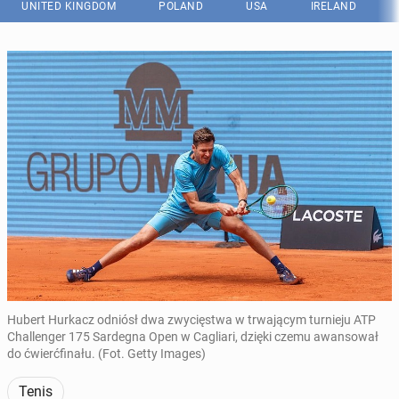
UNITED KINGDOM
POLAND
USA
IRELAND
Hubert Hurkacz odniósł dwa zwycięstwa w trwającym turnieju ATP
Challenger 175 Sardegna Open w Cagliari, dzięki czemu awansował
do ćwierćfinału. (Fot. Getty Images)
Tenis