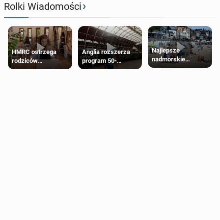
›
Rolki Wiadomości
Najlepsze
HMRC ostrzega
Anglia rozszerza
nadmorskie
rodziców
program 50-
miasteczko blisko
pobierających Child
procentowych
Londynu
Benefit. Mogą być
zniżek kolejowych
zobowiązani do
na 18-latków
zwrotu zasiłku