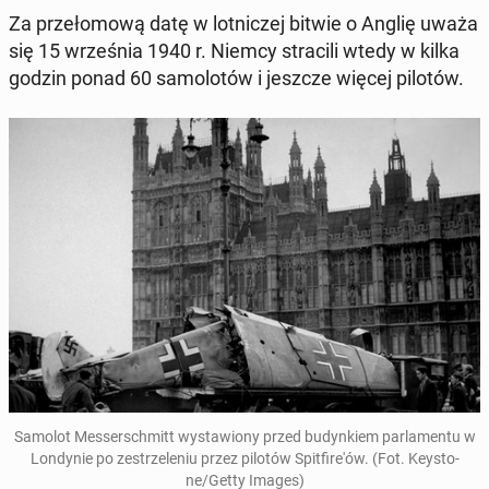
Za prze­ło­mo­wą datę w lot­ni­czej bitwie o Anglię uważa
się 15 wrze­śnia 1940 r. Niemcy stra­ci­li wtedy w kilka
godzin ponad 60 sa­mo­lo­tów i jeszcze więcej pilotów.
Samolot Mes­ser­sch­mitt wy­sta­wio­ny przed bu­dyn­kiem par­la­men­tu w
Lon­dy­nie po ze­strze­le­niu przez pilotów Spit­fi­re­'ów. (Fot. Key­sto­
ne/Getty Images)