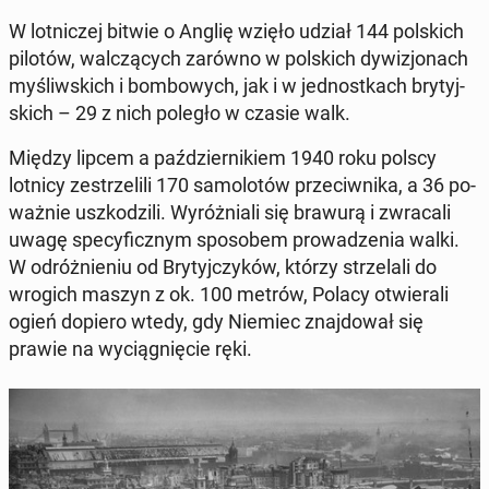
W lot­ni­czej bitwie o Anglię wzięło udział 144 pol­skich
pilotów, wal­czą­cych zarówno w pol­skich dy­wi­zjo­nach
my­śliw­skich i bom­bo­wych, jak i w jed­nost­kach bry­tyj­
skich – 29 z nich poległo w czasie walk.
Między lipcem a paź­dzier­ni­kiem 1940 roku polscy
lotnicy ze­strze­li­li 170 sa­mo­lo­tów prze­ciw­ni­ka, a 36 po­
waż­nie uszko­dzi­li. Wy­róż­nia­li się brawurą i zwra­ca­li
uwagę spe­cy­ficz­nym spo­so­bem pro­wa­dze­nia walki.
W od­róż­nie­niu od Bry­tyj­czy­ków, którzy strze­la­li do
wrogich maszyn z ok. 100 metrów, Polacy otwie­ra­li
ogień dopiero wtedy, gdy Niemiec znaj­do­wał się
prawie na wy­cią­gnię­cie ręki.