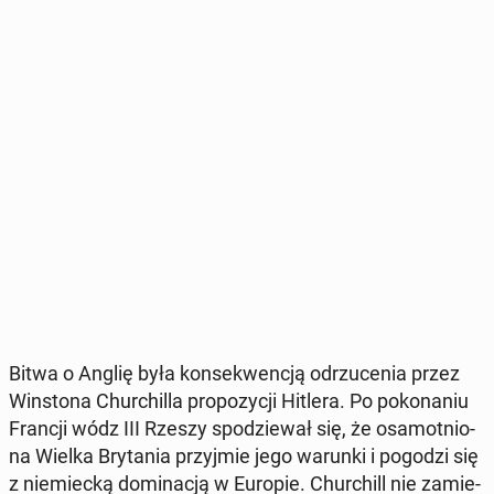
Bitwa o Anglię była kon­se­kwen­cją od­rzu­ce­nia przez
Win­sto­na Chur­chil­la pro­po­zy­cji Hitlera. Po po­ko­na­niu
Francji wódz III Rzeszy spo­dzie­wał się, że osa­mot­nio­
na Wielka Bry­ta­nia przyj­mie jego warunki i pogodzi się
z nie­miec­ką do­mi­na­cją w Europie. Chur­chill nie za­mie­