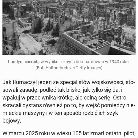
Londyn ucier­pi­łą w wyniku licz­nych bom­bar­do­wań w 1940 roku.
(Fot. Hulton Archive/Getty Images)
Jak tłu­ma­czył jeden ze spe­cja­li­stów woj­sko­wo­ści, sto­
so­wa­li zasadę: podleć tak blisko, jak tylko się da, i
wpakuj w prze­ciw­ni­ka krótką, ale celną serię. Ostro
skra­ca­li dystans również po to, by wejść po­mię­dzy nie­
miec­kie maszyny i w ten sposób rozbić ich szyk
bojowy.
W marcu 2025 roku w wieku 105 lat zmarł ostatni pilot,