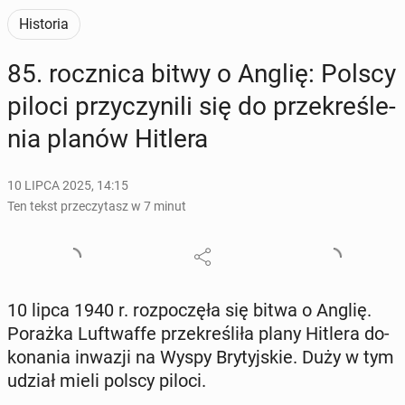
Historia
85. rocz­ni­ca bitwy o Anglię: Polscy
piloci przy­czy­ni­li się do prze­kre­śle­
nia planów Hitlera
10 LIPCA 2025, 14:15
Ten tekst przeczytasz w 7 minut
10 lipca 1940 r. roz­po­czę­ła się bitwa o Anglię.
Porażka Luft­waf­fe prze­kre­śli­ła plany Hitlera do­
ko­na­nia inwazji na Wyspy Bry­tyj­skie. Duży w tym
udział mieli polscy piloci.