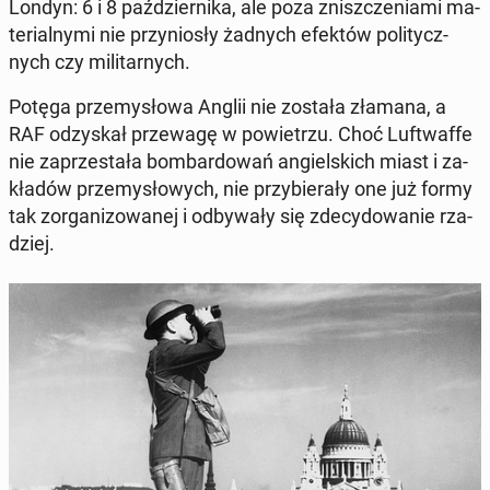
Londyn: 6 i 8 paź­dzier­ni­ka, ale poza znisz­cze­nia­mi ma­
te­rial­ny­mi nie przy­nio­sły żadnych efektów po­li­tycz­
nych czy mi­li­tar­nych.
Potęga prze­my­sło­wa Anglii nie została złamana, a
RAF od­zy­skał prze­wa­gę w po­wie­trzu. Choć Luft­waf­fe
nie za­prze­sta­ła bom­bar­do­wań an­giel­skich miast i za­
kła­dów prze­my­sło­wych, nie przy­bie­ra­ły one już formy
tak zor­ga­ni­zo­wa­nej i od­by­wa­ły się zde­cy­do­wa­nie rza­
dziej.