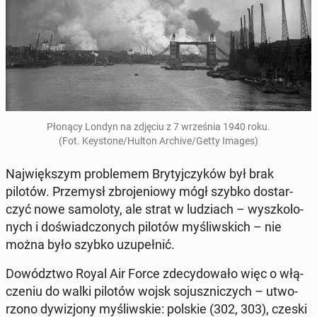
Płonący Londyn na zdjęciu z 7 wrze­śnia 1940 roku.
(Fot. Key­sto­ne/Hulton Archive/Getty Images)
Naj­więk­szym pro­ble­mem Bry­tyj­czy­ków był brak
pilotów. Prze­mysł zbro­je­nio­wy mógł szybko do­star­
czyć nowe sa­mo­lo­ty, ale strat w lu­dziach – wy­szko­lo­
nych i do­świad­czo­nych pilotów my­śliw­skich – nie
można było szybko uzu­peł­nić.
Do­wódz­two Royal Air Force zde­cy­do­wa­ło więc o włą­
cze­niu do walki pilotów wojsk so­jusz­ni­czych – utwo­
rzo­no dy­wi­zjo­ny my­śliw­skie: polskie (302, 303), czeski