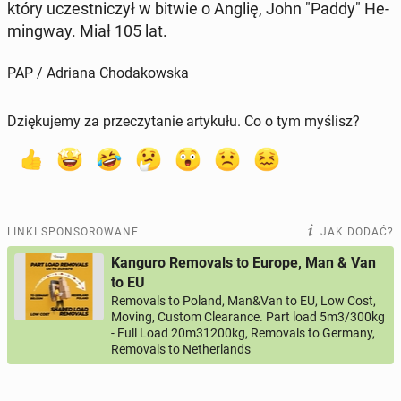
który uczest­ni­czył w bitwie o Anglię, John "Paddy" He­
min­gway. Miał 105 lat.
PAP / Adriana Chodakowska
Dziękujemy za przeczytanie artykułu. Co o tym myślisz?
LINKI SPONSOROWANE
JAK DODAĆ?
Kanguro Removals to Europe, Man & Van
to EU
Removals to Poland, Man&Van to EU, Low Cost,
Moving, Custom Clearance. Part load 5m3/300kg
- Full Load 20m31200kg, Removals to Germany,
Removals to Netherlands