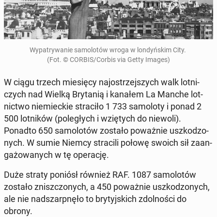
Wy­pa­try­wa­nie sa­mo­lo­tów wroga w lon­dyń­skim City.
(Fot. © CORBIS/Corbis via Getty Images)
W ciągu trzech mie­się­cy naj­ostrzej­szych walk lot­ni­
czych nad Wielką Bry­ta­nią i kanałem La Manche lot­
nic­two nie­miec­kie stra­ci­ło 1 733 sa­mo­lo­ty i ponad 2
500 lot­ni­ków (po­le­głych i wzię­tych do niewoli).
Ponadto 650 sa­mo­lo­tów zostało po­waż­nie uszko­dzo­
nych. W sumie Niemcy stra­ci­li połowę swoich sił za­an­
ga­żo­wa­nych w tę ope­ra­cję.
Duże straty poniósł również RAF. 1087 sa­mo­lo­tów
zostało znisz­czo­nych, a 450 po­waż­nie uszko­dzo­nych,
ale nie nad­szarp­nę­ło to bry­tyj­skich zdol­no­ści do
obrony.