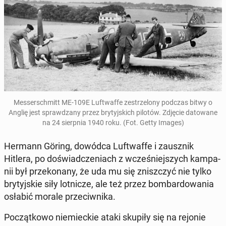
Mes­ser­sch­mitt ME-109E Luft­waf­fe ze­strze­lo­ny podczas bitwy o
Anglię jest spraw­dza­ny przez bry­tyj­skich pilotów. Zdjęcie da­to­wa­ne
na 24 sierp­nia 1940 roku. (Fot. Getty Images)
Hermann Göring, dowódca Luft­waf­fe i za­usz­nik
Hitlera, po do­świad­cze­niach z wcze­śniej­szych kam­pa­
nii był prze­ko­na­ny, że uda mu się znisz­czyć nie tylko
bry­tyj­skie siły lot­ni­cze, ale też przez bom­bar­do­wa­nia
osłabić morale prze­ciw­ni­ka.
Po­cząt­ko­wo nie­miec­kie ataki skupiły się na rejonie