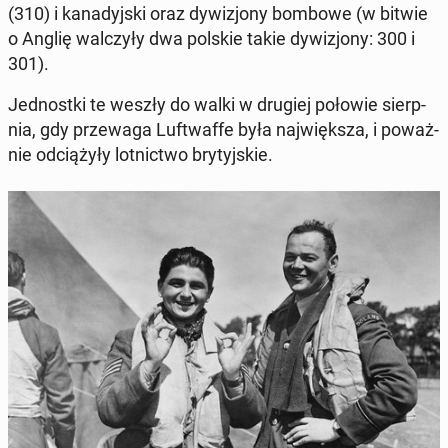
(310) i ka­na­dyj­ski oraz dy­wi­zjo­ny bombowe (w bitwie
o Anglię wal­czy­ły dwa polskie takie dy­wi­zjo­ny: 300 i
301).
Jed­nost­ki te weszły do walki w drugiej połowie sierp­
nia, gdy prze­wa­ga Luft­waf­fe była naj­więk­sza, i po­waż­
nie od­cią­ży­ły lot­nic­two bry­tyj­skie.