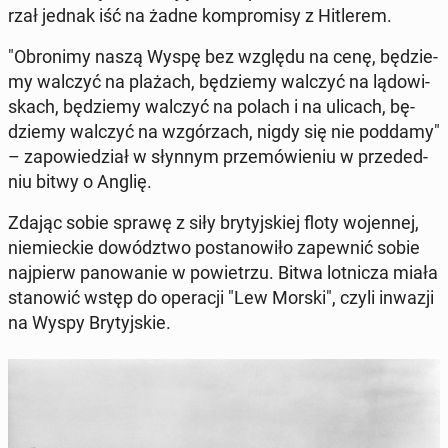
rzał jednak iść na żadne kom­pro­mi­sy z Hi­tle­rem.
"Obro­ni­my naszą Wyspę bez względu na cenę, bę­dzie­
my walczyć na plażach, bę­dzie­my walczyć na lą­do­wi­
skach, bę­dzie­my walczyć na polach i na ulicach, bę­
dzie­my walczyć na wzgó­rzach, nigdy się nie poddamy"
– za­po­wie­dział w słynnym prze­mó­wie­niu w przeded­
niu bitwy o Anglię.
Zdając sobie sprawę z siły bry­tyj­skiej floty wo­jen­nej,
nie­miec­kie do­wódz­two po­sta­no­wi­ło za­pew­nić sobie
naj­pierw pa­no­wa­nie w po­wie­trzu. Bitwa lot­ni­cza miała
sta­no­wić wstęp do ope­ra­cji "Lew Morski", czyli inwazji
na Wyspy Bry­tyj­skie.