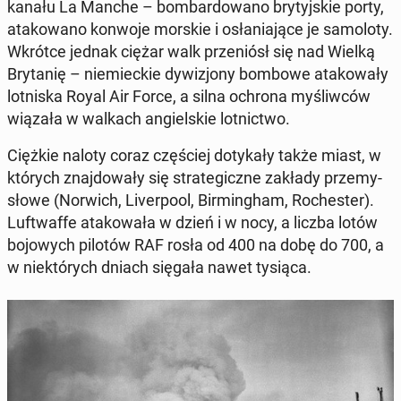
kanału La Manche – bom­bar­do­wa­no bry­tyj­skie porty,
ata­ko­wa­no konwoje morskie i osła­nia­ją­ce je sa­mo­lo­ty.
Wkrótce jednak ciężar walk prze­niósł się nad Wielką
Bry­ta­nię – nie­miec­kie dy­wi­zjo­ny bombowe ata­ko­wa­ły
lot­ni­ska Royal Air Force, a silna ochrona my­śliw­ców
wiązała w walkach an­giel­skie lot­nic­two.
Ciężkie naloty coraz czę­ściej do­ty­ka­ły także miast, w
których znaj­do­wa­ły się stra­te­gicz­ne zakłady prze­my­
sło­we (Norwich, Li­ver­po­ol, Bir­ming­ham, Ro­che­ster).
Luft­waf­fe ata­ko­wa­ła w dzień i w nocy, a liczba lotów
bo­jo­wych pilotów RAF rosła od 400 na dobę do 700, a
w nie­któ­rych dniach sięgała nawet tysiąca.