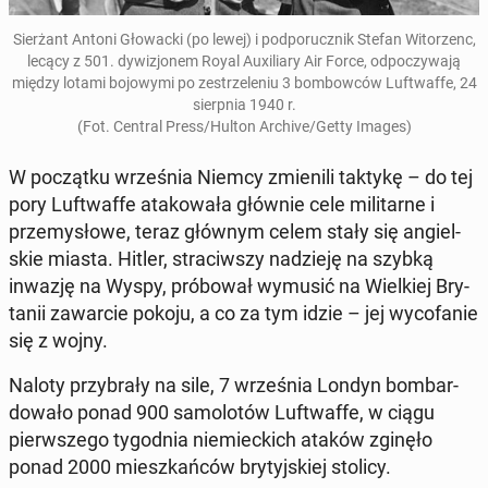
Sier­żant Antoni Gło­wac­ki (po lewej) i pod­po­rucz­nik Stefan Wi­to­rzenc,
lecący z 501. dy­wi­zjo­nem Royal Au­xi­lia­ry Air Force, od­po­czy­wa­ją
między lotami bo­jo­wy­mi po ze­strze­le­niu 3 bom­bow­ców Luft­waf­fe, 24
sierp­nia 1940 r.
(Fot. Central Press/Hulton Archive/Getty Images)
W po­cząt­ku wrze­śnia Niemcy zmie­ni­li taktykę – do tej
pory Luft­waf­fe ata­ko­wa­ła głównie cele mi­li­tar­ne i
prze­my­sło­we, teraz głównym celem stały się an­giel­
skie miasta. Hitler, stra­ciw­szy na­dzie­ję na szybką
inwazję na Wyspy, pró­bo­wał wymusić na Wiel­kiej Bry­
ta­nii za­war­cie pokoju, a co za tym idzie – jej wy­co­fa­nie
się z wojny.
Naloty przy­bra­ły na sile, 7 wrze­śnia Londyn bom­bar­
do­wa­ło ponad 900 sa­mo­lo­tów Luft­waf­fe, w ciągu
pierw­sze­go ty­go­dnia nie­miec­kich ataków zginęło
ponad 2000 miesz­kań­ców bry­tyj­skiej stolicy.