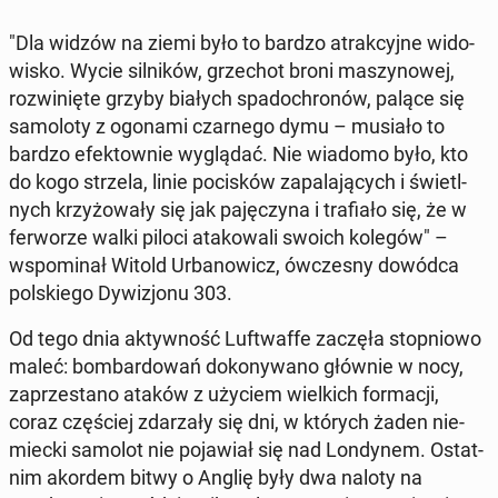
"Dla widzów na ziemi było to bardzo atrak­cyj­ne wi­do­
wi­sko. Wycie sil­ni­ków, grze­chot broni ma­szy­no­wej,
roz­wi­nię­te grzyby białych spa­do­chro­nów, palące się
sa­mo­lo­ty z ogonami czar­ne­go dymu – musiało to
bardzo efek­tow­nie wy­glą­dać. Nie wiadomo było, kto
do kogo strzela, linie po­ci­sków za­pa­la­ją­cych i świetl­
nych krzy­żo­wa­ły się jak pa­ję­czy­na i tra­fia­ło się, że w
fer­wo­rze walki piloci ata­ko­wa­li swoich kolegów" –
wspo­mi­nał Witold Urba­no­wicz, ów­cze­sny dowódca
pol­skie­go Dy­wi­zjo­nu 303.
Od tego dnia ak­tyw­ność Luft­waf­fe zaczęła stop­nio­wo
maleć: bom­bar­do­wań do­ko­ny­wa­no głównie w nocy,
za­prze­sta­no ataków z użyciem wiel­kich for­ma­cji,
coraz czę­ściej zda­rza­ły się dni, w których żaden nie­
miec­ki samolot nie po­ja­wiał się nad Lon­dy­nem. Ostat­
nim akordem bitwy o Anglię były dwa naloty na