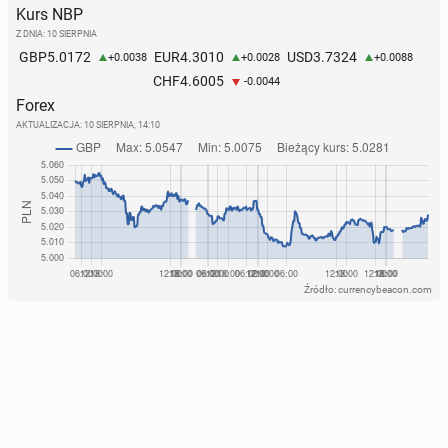
Kurs NBP
Z DNIA: 10 SIERPNIA
5.0172
4.3010
3.7324
GBP
EUR
USD
+0.0038
+0.0028
+0.0088
4.6005
CHF
-0.0044
Forex
AKTUALIZACJA:
10 SIERPNIA, 14:10
Źródło: currencybeacon.com