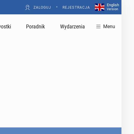
English
•
ZALOGUJ
REJESTRACJA
Version
ostki
Poradnik
Wydarzenia
Menu