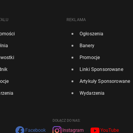
TALU
REKLAMA
omości
Ogłoszenia
lnia
Banery
awostki
Promocje
dnik
Linki Sponsorowane
ocje
Artykuły Sponsorowane
rzenia
Wydarzenia
DOŁĄCZ DO NAS:
Facebook
Instagram
YouTube