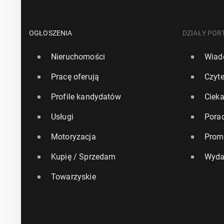
OGŁOSZENIA
DZIAŁY POR
Nieruchomości
Wiad
Pracę oferują
Czyte
Profile kandydatów
Ciek
Usługi
Pora
Motoryzacja
Prom
Kupię / Sprzedam
Wyda
Towarzyskie