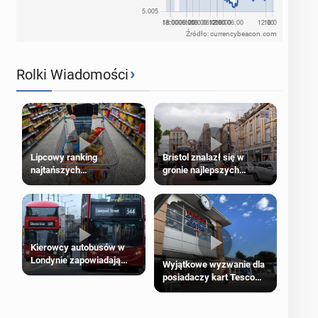
Źródło: currencybeacon.com
›
Rolki Wiadomości
Lipcowy ranking
Bristol znalazł się w
najtańszych
gronie najlepszych
supermarketów
kierunków podróży na
świecie
Kierowcy autobusów w
Londynie zapowiadają
Wyjątkowe wyzwanie dla
strajki
posiadaczy kart Tesco
Clubcard!