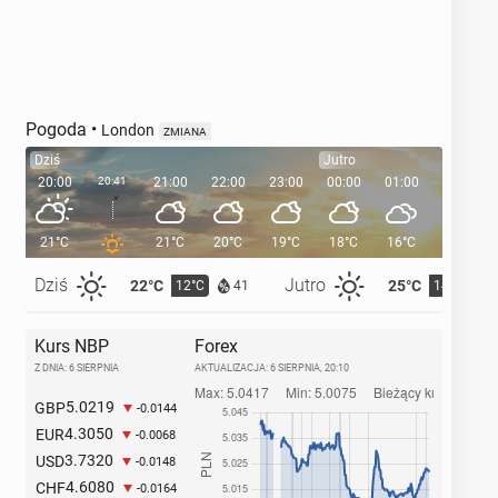
Pogoda
•
London
ZMIANA
Dziś
Jutro
20:00
20:41
21:00
22:00
23:00
00:00
01:00
02:00
21°C
21°C
20°C
19°C
18°C
16°C
16°C
Dziś
Jutro
22°C
25°C
12°C
14°C
41
Kurs NBP
Forex
Z DNIA: 6 SIERPNIA
AKTUALIZACJA:
6 SIERPNIA, 20:10
5.0219
GBP
-0.0144
4.3050
EUR
-0.0068
3.7320
USD
-0.0148
4.6080
CHF
-0.0164