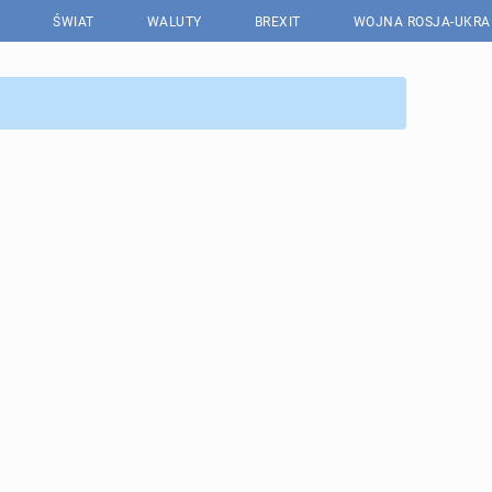
ŚWIAT
WALUTY
BREXIT
WOJNA ROSJA-UKRA