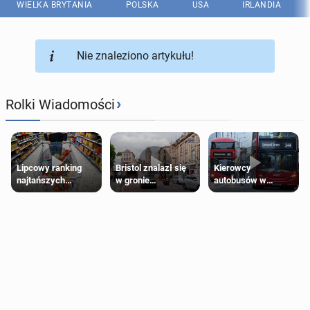
WIELKA BRYTANIA
POLSKA
USA
IRLANDIA
Nie znaleziono artykułu!
›
Rolki Wiadomości
Lipcowy ranking
Bristol znalazł się
Kierowcy
najtańszych
w gronie
autobusów w
supermarketów
najlepszych
Londynie
kierunków podróży
zapowiadają strajki
na świecie