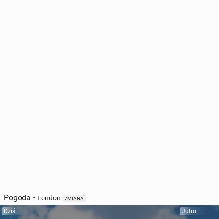
Pogoda
•
London
ZMIANA
Dziś
Jutro