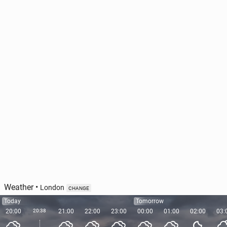
Weather
•
London
CHANGE
Today
Tomorrow
20:00
20:38
21:00
22:00
23:00
00:00
01:00
02:00
03: