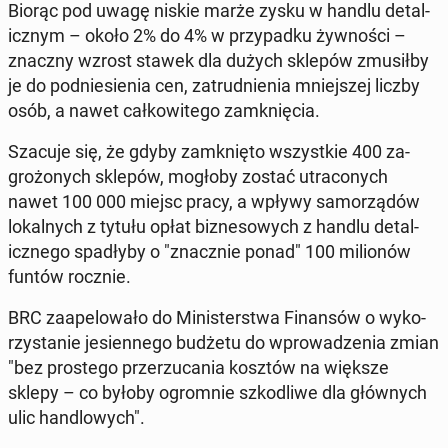
Biorąc pod uwagę niskie marże zysku w handlu de­tal­
icznym – około 2% do 4% w przy­pad­ku ży­wnoś­ci –
znaczny wzrost stawek dla dużych sklepów zmusił­by
je do pod­niesienia cen, za­trud­nienia mniejszej liczby
osób, a nawet całkowitego zamknię­cia.
Szacuje się, że gdyby zamknię­to wszys­tkie 400 za­
grożonych sklepów, mogłoby zostać utra­conych
nawet 100 000 miejsc pracy, a wpływy samorządów
lokalnych z tytułu opłat biz­ne­sowych z handlu de­tal­
icznego spadły­by o "znacznie ponad" 100 mil­ionów
funtów rocznie.
BRC za­apelowało do Min­is­terst­wa Fi­nan­sów o wyko­
rzys­tanie je­si­en­nego budżetu do wprowadzenia zmian
"bez prostego prz­erzu­ca­nia kosztów na większe
sklepy – co byłoby ogrom­nie szkodli­we dla głównych
ulic hand­lowych".