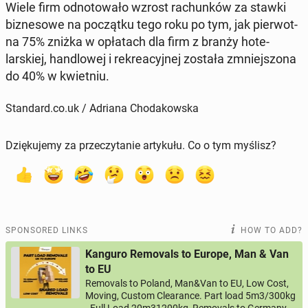
Wiele firm odno­towało wzrost rachunków za stawki
biz­ne­sowe na początku tego roku po tym, jak pier­wot­
na 75% zniżka w opłat­ach dla firm z branży hote­
larskiej, hand­lowej i rekrea­cyjnej została zm­niejs­zona
do 40% w kwiet­niu.
Standard.co.uk / Adriana Chodakowska
Dziękujemy za przeczytanie artykułu. Co o tym myślisz?
SPONSORED LINKS
HOW TO ADD?
Kanguro Removals to Europe, Man & Van
to EU
Removals to Poland, Man&Van to EU, Low Cost,
Moving, Custom Clearance. Part load 5m3/300kg
- Full Load 20m31200kg, Removals to Germany,