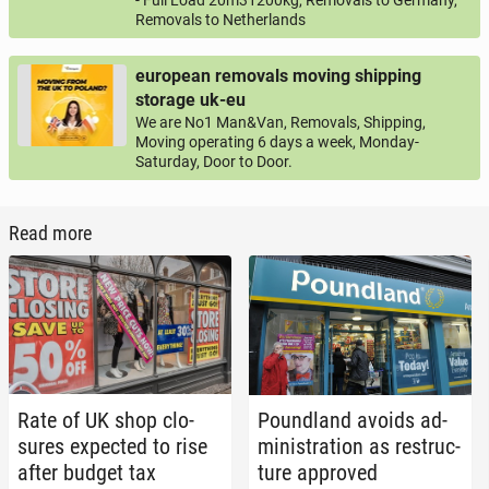
Removals to Netherlands
european removals moving shipping
storage uk-eu
We are No1 Man&Van, Removals, Shipping,
Moving operating 6 days a week, Monday-
Saturday, Door to Door.
Read more
Rate of UK shop clo­
Pound­land avoids ad­
sures ex­pect­ed to rise
min­is­tra­tion as re­struc­
after budget tax
ture ap­proved