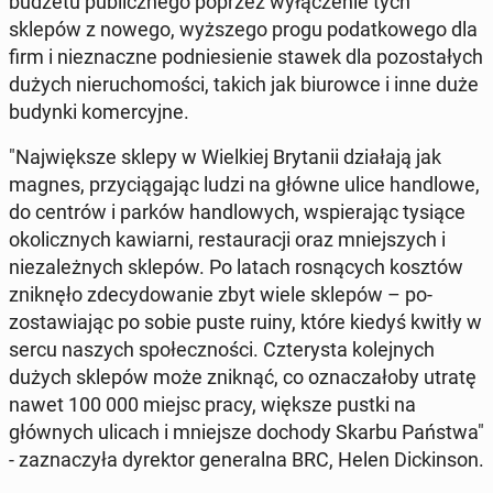
budżetu pub­licznego poprzez wyłącze­nie tych
sklepów z nowego, wyższego progu po­datkowego dla
firm i niez­naczne pod­niesie­nie stawek dla po­zostałych
dużych nieru­chomoś­ci, takich jak bi­urow­ce i inne duże
budynki komer­cyjne.
"Na­jwięk­sze sklepy w Wielkiej Bry­tanii dzi­ała­ją jak
magnes, przy­cią­ga­jąc ludzi na główne ulice hand­lowe,
do centrów i parków hand­lowych, wspier­a­jąc tysiące
okolicznych kaw­iarni, restau­racji oraz mniejszych i
nieza­leżnych sklepów. ​​Po latach ros­ną­cych kosztów
zniknęło zde­cy­dowanie zbyt wiele sklepów – po­
zostaw­ia­jąc po sobie puste ruiny, które kiedyś kwitły w
sercu naszych społecznoś­ci. Czterys­ta kole­jnych
dużych sklepów może zniknąć, co oz­nacza­ło­by utratę
nawet 100 000 miejsc pracy, większe pustki na
głównych ulicach i mniejsze dochody Skarbu Państwa"
- za­z­naczyła dyrek­tor gen­er­al­na BRC, Helen Dick­in­son.