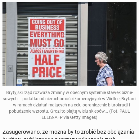
Bry­tyjs­ki rząd rozważa zmiany w obecnym sys­temie stawek biz­ne­
sowych – podatku od nieru­chomoś­ci komer­cyjnych w Wielkiej Bry­tanii
– w ramach działań ma­ją­cych na celu ogranicze­nie bi­urokracji i
pobudze­nie wzrostu. Grozi to plajtą wielu sklepów... (Fot. PAUL
ELLIS/AFP via Getty Images)
Za­sug­erowano, że można by to zrobić bez ob­ciąża­nia