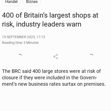
Handel
Biznes
400 of Britain’s largest shops at
risk, in­dus­try leaders warn
15 SEPTEMBER 2025, 17:15
Reading time: 3 Minutes
The BRC said 400 large stores were at risk of
closure if they were in­clud­ed in the Gov­ern­
ment’s new busi­ness rates surtax on premis­es.