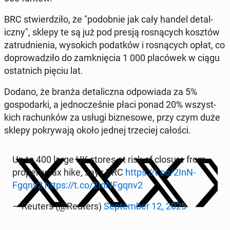
BRC stwierdz­iło, że "podob­nie jak cały handel de­tal­
iczny", sklepy te są już pod presją ros­ną­cych kosztów
za­trud­nienia, wyso­kich po­datków i ros­ną­cych opłat, co
do­prowadz­iło do zamknię­cia 1 000 placówek w ciągu
os­tat­nich pięciu lat.
Dodano, że branża de­tal­icz­na odpowia­da za 5%
gospo­dar­ki, a jed­nocześnie płaci ponad 20% wszys­t­
kich rachunków za usługi biz­ne­sowe, przy czym duże
sklepy pokry­wa­ją około jednej trze­ciej całości.
Up to 400 large UK stores at risk of closure from
prop­er­ty tax hike, says BRC
https://t.co/2In­N­
Fgqnv2
https://t.co/2In­N­Fgqnv2
— Reuters (@Reuters)
Sep­tem­ber 12, 2025