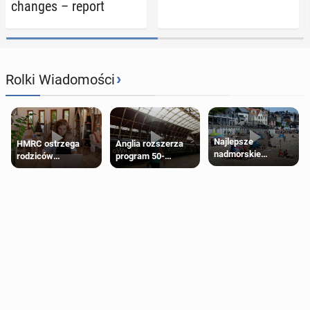
changes – report
›
Rolki Wiadomości
Najlepsze
HMRC ostrzega
Anglia rozszerza
nadmorskie
rodziców
program 50-
miasteczko blisko
pobierających Child
procentowych
Londynu
Benefit. Mogą być
zniżek kolejowych
zobowiązani do
na 18-latków
zwrotu zasiłku