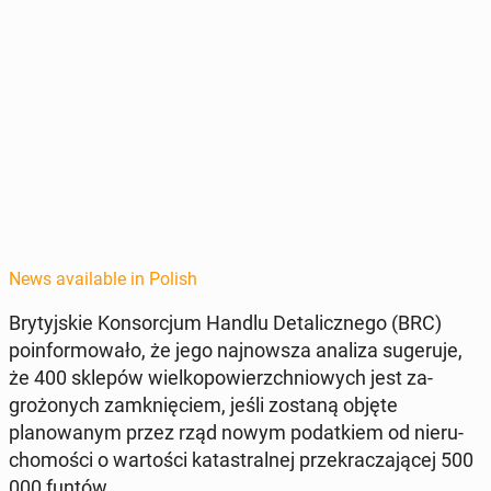
News available in Polish
Bry­tyjskie Kon­sor­cjum Handlu De­tal­icznego (BRC)
poin­for­mowało, że jego na­jnowsza analiza sugeru­je,
że 400 sklepów wielkopowierzch­niowych jest za­
grożonych zamknię­ciem, jeśli zostaną objęte
planowanym przez rząd nowym po­datkiem od nieru­
chomoś­ci o wartoś­ci katas­tral­nej przekracza­jącej 500
000 funtów.