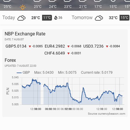
25°C
25°C
24°C
23°C
21°C
17°C
15°C
15
Today
Tomorrow
28°C
32°C
11°C
15°C
36
NBP Exchange Rate
DATE: 7 AUGUST
5.0134
4.2982
3.7236
GBP
EUR
USD
-0.0085
-0.0068
-0.0084
4.6049
CHF
-0.0031
Forex
UPDATED:
7 AUGUST, 22:00
Source: currencybeacon.com