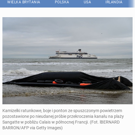
WIELKA BRYTANIA
POLSKA
USA
IRLANDIA
Kamizelki ratunkowe, boje i ponton ze spuszczonym powietrzem
pozostawione po nieudanej próbie przekroczenia kanału na plaży
Sangatte w pobliżu Calais w północnej Francji. (Fot. lBERNARD
BARRON/AFP via Getty Images)