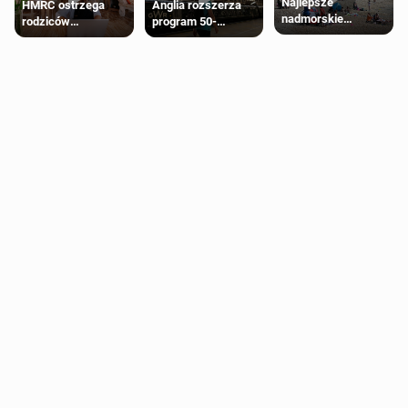
Najlepsze
HMRC ostrzega
Anglia rozszerza
nadmorskie
rodziców
program 50-
miasteczko blisko
pobierających Child
procentowych
Londynu
Benefit. Mogą być
zniżek kolejowych
zobowiązani do
na 18-latków
zwrotu zasiłku