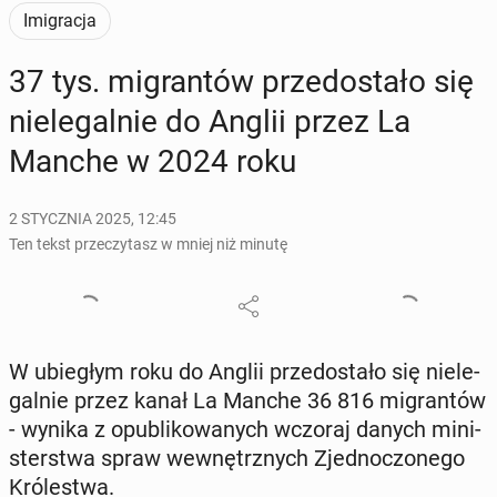
Imigracja
37 tys. mi­gran­tów prze­do­sta­ło się
nie­le­gal­nie do Anglii przez La
Manche w 2024 roku
2 STYCZNIA 2025, 12:45
Ten tekst przeczytasz w mniej niż minutę
W ubie­głym roku do Anglii prze­do­sta­ło się nie­le­
gal­nie przez kanał La Manche 36 816 mi­gran­tów
- wynika z opu­bli­ko­wa­nych wczoraj danych mi­ni­
ster­stwa spraw we­wnętrz­nych Zjed­no­czo­ne­go
Kró­le­stwa.