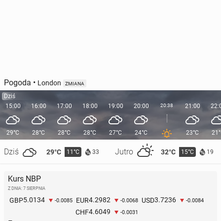
Pogoda
•
London
ZMIANA
Dziś
15:00
16:00
17:00
18:00
19:00
20:00
20:38
21:00
22:
29°C
28°C
28°C
28°C
27°C
24°C
23°C
21
Dziś
Jutro
29°C
32°C
11°C
15°C
33
19
Kurs NBP
Z DNIA: 7 SIERPNIA
5.0134
4.2982
3.7236
GBP
EUR
USD
-0.0085
-0.0068
-0.0084
4.6049
CHF
-0.0031