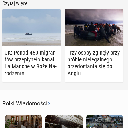
Czytaj więcej
UK: Ponad 450 mi­gran­
Trzy osoby zginęły przy
tów prze­pły­nę­ło kanał
próbie nie­le­gal­ne­go
La Manche w Boże Na­
prze­do­sta­nia się do
ro­dze­nie
Anglii
›
Rolki Wiadomości