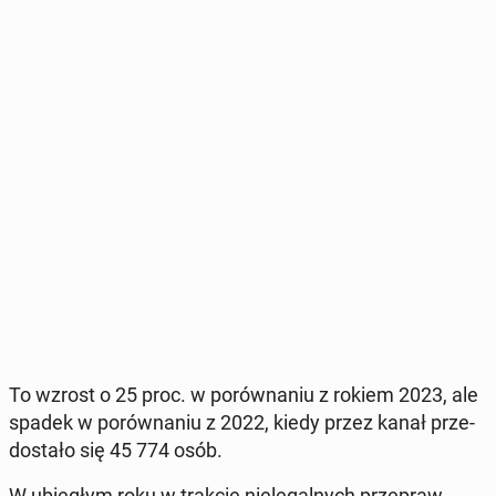
To wzrost o 25 proc. w po­rów­na­niu z rokiem 2023, ale
spadek w po­rów­na­niu z 2022, kiedy przez kanał prze­
do­sta­ło się 45 774 osób.
W ubie­głym roku w trakcie nie­le­gal­nych prze­praw