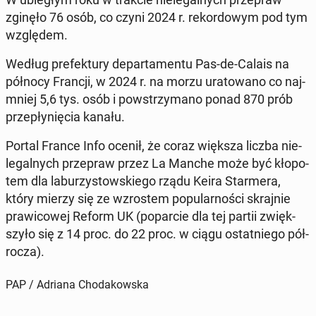
zginęło 76 osób, co czyni 2024 r. re­kor­do­wym pod tym
wzglę­dem.
Według pre­fek­tu­ry de­par­ta­men­tu Pas-de-Calais na
północy Francji, w 2024 r. na morzu ura­to­wa­no co naj­
mniej 5,6 tys. osób i po­wstrzy­ma­no ponad 870 prób
prze­pły­nię­cia kanału.
Portal France Info ocenił, że coraz większa liczba nie­
le­gal­nych prze­praw przez La Manche może być kło­po­
tem dla la­bu­rzy­stow­skie­go rządu Keira Star­me­ra,
który mierzy się ze wzro­stem po­pu­lar­no­ści skraj­nie
pra­wi­co­wej Reform UK (po­par­cie dla tej partii zwięk­
szy­ło się z 14 proc. do 22 proc. w ciągu ostat­nie­go pół­
ro­cza).
PAP / Adriana Chodakowska