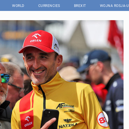
WORLD
CURRENCIES
BREXIT
WOJNA ROSJA-U