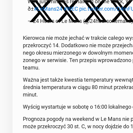
With just minutes re­main­ing on the clock, Ye 
ð±
#LeMans24
#WEC
pic.twitter.com/D4mF
— 24 Hours of Le Mans (@24hour­sofle­mans
Kierow­ca nie może jechać w trakcie całego wyś
przekroczyć 14. Do­datkowo nie może prze­jechać
nego okresu mier­zonego w dowol­nym mo­men­ci
zonego w ser­wisie. Ten przepis wprowad­zono 
teamu.
Ważna jest także kwestia tem­per­atu­ry wewnątr
średnia tem­per­atu­ra w ciągu 80 minut przekrac
minut.
Wyścig wys­tar­tu­je w sobotę o 16:00 lokalnego
Prog­noza pogody na weekend w Le Mans nie prz
może przekroczyć 30 st. C, w nocy dojdzie do 1