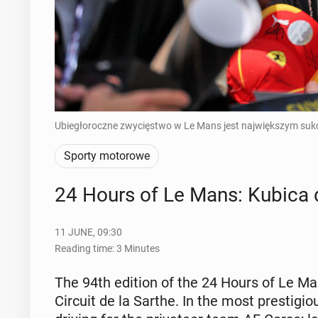
Ubiegłoroczne zwycięstwo w Le Mans jest największym suk
Sporty motorowe
24 Hours of Le Mans: Kubica de
11 JUNE, 09:30
Reading time: 3 Minutes
The 94th edition of the 24 Hours of Le Mans
Circuit de la Sarthe. In the most pres­ti­giou