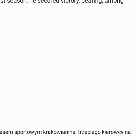
last season, he secured victory, beating, among
­sem sportowym krakowian­i­na, trze­ciego kierow­cy na