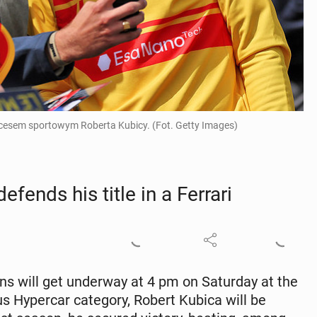
cesem sportowym Roberta Kubicy. (Fot. Getty Images)
fends his title in a Ferrari
 will get un­der­way at 4 pm on Sat­ur­day at the
s Hy­per­car cat­e­go­ry, Robert Kubica will be