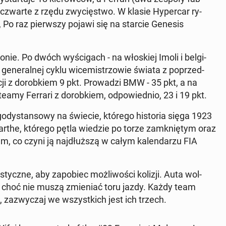
 czwarte z rzędu zwycięst­wo. W klasie Hy­per­car ry­
 Po raz pier­wszy pojawi się na starcie Genesis
e. Po dwóch wyś­ci­gach - na włoskiej Imoli i bel­gi­
 gen­er­al­nej cyklu wicemistr­zowie świata z poprzed­
ji z dorobkiem 9 pkt. Prowadzi BMW - 35 pkt, a na
amy Ferrari z dorobkiem, odpowied­nio, 23 i 19 pkt.
godys­tan­sowy na świecie, którego his­to­ria sięga 1923
a Sarthe, którego pętla wiedzie po torze zamknię­tym oraz
m, co czyni ją na­jdłuższą w całym kalen­darzu FIA
­czne, aby za­po­biec możli­woś­ci kolizji. Auta wol­
 choć nie muszą zmieni­ać toru jazdy. Każdy team
a­zwyczaj we wszys­t­kich jest ich trzech.