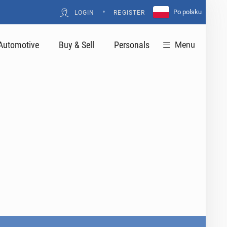
•
Po polsku
LOGIN
REGISTER
Automotive
Buy & Sell
Personals
Menu