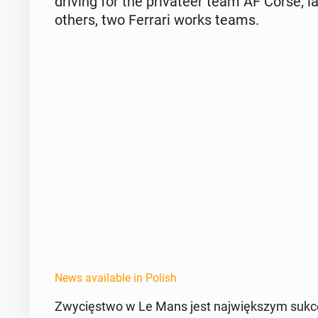
driving for the pri­va­teer team AF Corse; 
others, two Ferrari works teams.
News available in Polish
Zwycięst­wo w Le Mans jest na­jwięk­szym sukce