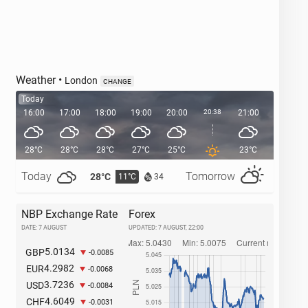
Weather
•
London
CHANGE
Today
16:00
17:00
18:00
19:00
20:00
20:38
21:00
22:00
28°C
28°C
28°C
27°C
25°C
23°C
21°C
Today
Tomorrow
28°C
32°C
11°C
1
34
NBP Exchange Rate
Forex
DATE: 7 AUGUST
UPDATED:
7 AUGUST, 22:00
5.0134
GBP
-0.0085
4.2982
EUR
-0.0068
3.7236
USD
-0.0084
4.6049
CHF
-0.0031