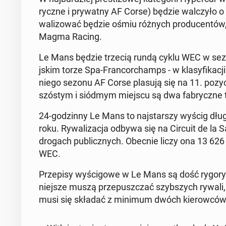
ryczne i pry­wat­ny AF Corse) będzie wal­czyło o
wal­i­zować będzie ośmiu różnych pro­du­cen­tów,
Magma Racing.
Le Mans będzie trzecią rundą cyklu WEC w sezoni
jskim torze Spa-Fran­cor­champs - w klasy­fikacji
niego sezonu AF Corse plasują się na 11. pozyc
szóstym i siódmym miejscu są dwa fab­ryczne te
24-godzin­ny Le Mans to na­js­tarszy wyścig dłu­
roku. Ry­wal­iza­c­ja odbywa się na Circuit de l
drogach pub­licznych. Obecnie liczy ona 13 626 
WEC.
Przepisy wyś­cigowe w Le Mans są dość ry­go­rysty
niejsze muszą prze­puszczać szyb­szych rywali,
musi się składać z minimum dwóch kierow­ców, z