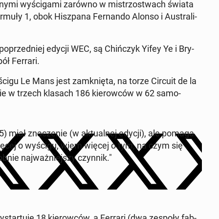
ny­mi wyś­ciga­mi zarówno w mis­tr­zost­wach świata
muły 1, obok Hisz­pana Fer­nan­do Alonso i Aus­tral­i­
poprzed­niej edycji WEC, są Chińczyk Yifey Ye i Bry­
ół Ferrari.
cigu Le Mans jest zamknię­ta, na torze Circuit de la
ie w trzech klasach 186 kierow­ców w 62 samo­
 miał znacze­nie (w ak­tu­al­nej edycji), ale pomaga
więcej o wyścigu, wiem więcej o tym, na czym się
ob­nie na­jważniejszy czynnik."
wys­tar­tu­je 18 kierow­ców, a Ferrari (dwa zespoły fab­