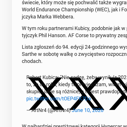
świecie, który może się pochwal­ić także wygra
World En­durance Cham­pi­onship (WEC), jak i For
jczy­ka Marka Webbera.
W tym roku part­nera­mi Kubicy, podob­nie jak w 
tyjczyk Phil Hanson. AF Corse to pry­wat­ny zesp
Lista zgłoszeń do 94. edycji 24-godzin­nego wyś
Sarthe w sobotę walkę o zwycięst­wo rozpoczn
chodach.
Robert Kubica: "Nie sądzę, żeby wynik (z 2025)
to, że co roku, kiedy tu przy­jeżdżam, wiem 
skupić i jakie są różnice, a to jest praw­dopod
pic.twitter.com/tOEP4FK7Da
— ArtNr4 (@ArtNr4)
June 10, 2026
W na­jbardziej prestiżowej kat­e­gorii Hy­per­car 