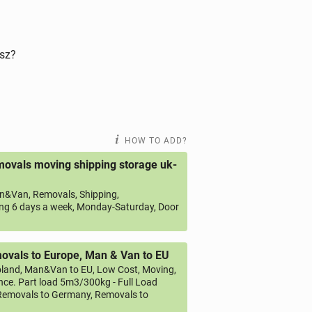
isz?
HOW TO ADD?
ovals moving shipping storage uk-
&Van, Removals, Shipping,
ng 6 days a week, Monday-Saturday, Door
vals to Europe, Man & Van to EU
land, Man&Van to EU, Low Cost, Moving,
ce. Part load 5m3/300kg - Full Load
emovals to Germany, Removals to