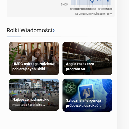
Source: currencybeacon.com
›
Rolki Wiadomości
HMRC ostrzega rodziców
Anglia rozszerza
pobierających Child
program 50-
Benefit. Mogą być
procentowych zniżek
zobowiązani do zwrotu
kolejowych na 18-latków
zasiłku
Najlepsze nadmorskie
Sztuczna inteligencja
miasteczko blisko
próbowała oszukać
Londynu
człowieka