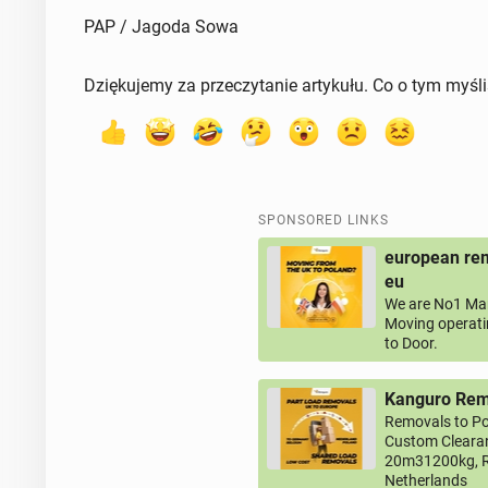
PAP / Jagoda Sowa
Dziękujemy za przeczytanie artykułu. Co o tym myśl
SPONSORED LINKS
european rem
eu
We are No1 Man
Moving operati
to Door.
Kanguro Remo
Removals to Po
Custom Clearan
20m31200kg, R
Netherlands