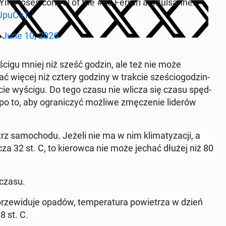
Yifei loses control of the #83 Ferrari at Mul­sanne!
Upu­CaT
)
June 10, 2026
cigu mniej niż sześć godzin, ale też nie może
 więcej niż cztery godziny w trakcie sześ­cio­godzin­
e wyścigu. Do tego czasu nie wlicza się czasu spęd­
po to, aby ograniczyć możliwe zmęcze­nie liderów
z samo­chodu. Jeżeli nie ma w nim kli­matyza­cji, a
za 32 st. C, to kierow­ca nie może jechać dłużej niż 80
 czasu.
ewidu­je opadów, tem­per­atu­ra powi­etrza w dzień
8 st. C.