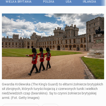
WIELKA BRYTANIA
POLSKA
USA
IRLANDIA
Gwardia Królewska (The King's Guard) to elitarni żołnierze brytyjskich
sił zbrojnych, których turyści kojarzą z czerwonych tunik i wielkich
niedźwiedzich czap (bearskins). Są to czynni żołnierze brytyjskiej
armii. (Fot. Getty Images)