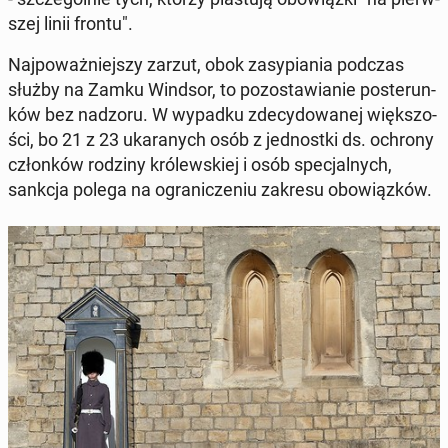
szej linii frontu".
Naj­po­waż­niej­szy zarzut, obok za­sy­pia­nia podczas
służby na Zamku Windsor, to po­zo­sta­wia­nie po­ste­run­
ków bez nadzoru. W wypadku zde­cy­do­wa­nej więk­szo­
ści, bo 21 z 23 uka­ra­nych osób z jed­nost­ki ds. ochrony
człon­ków rodziny kró­lew­skiej i osób spe­cjal­nych,
sankcja polega na ogra­ni­cze­niu zakresu obo­wiąz­ków.