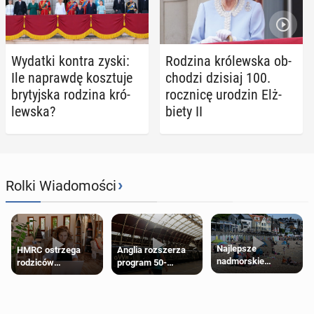
Wydatki kontra zyski:
Rodzina kró­lew­ska ob­
Ile na­praw­dę kosz­tu­je
cho­dzi dzisiaj 100.
bry­tyj­ska rodzina kró­
rocz­ni­cę urodzin Elż­
lew­ska?
bie­ty II
›
Rolki Wiadomości
Najlepsze
HMRC ostrzega
Anglia rozszerza
nadmorskie
rodziców
program 50-
miasteczko blisko
pobierających Child
procentowych
Londynu
Benefit. Mogą być
zniżek kolejowych
zobowiązani do
na 18-latków
zwrotu zasiłku