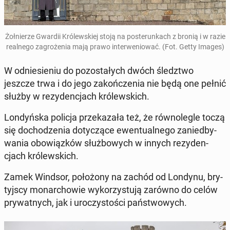
Żoł­nie­rze Gwardii Kró­lew­skiej stoją na po­ste­run­kach z bronią i w razie
re­al­ne­go za­gro­że­nia mają prawo in­ter­we­nio­wać. (Fot. Getty Images)
W od­nie­sie­niu do po­zo­sta­łych dwóch śledz­two
jeszcze trwa i do jego za­koń­cze­nia nie będą one pełnić
służby w re­zy­den­cjach kró­lew­skich.
Lon­dyń­ska policja prze­ka­za­ła też, że rów­no­le­gle toczą
się do­cho­dze­nia do­ty­czą­ce ewen­tu­al­ne­go za­nie­dby­
wa­nia obo­wiąz­ków służ­bo­wych w innych re­zy­den­
cjach kró­lew­skich.
Zamek Windsor, po­ło­żo­ny na zachód od Londynu, bry­
tyj­scy mo­nar­cho­wie wy­ko­rzy­stu­ją zarówno do celów
pry­wat­nych, jak i uro­czy­sto­ści pań­stwo­wych.