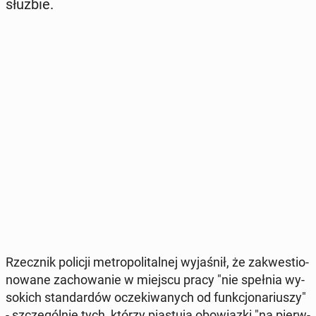
służbie.
Rzecz­nik policji me­tro­po­li­tal­nej wy­ja­śnił, że za­kwe­stio­
no­wa­ne za­cho­wa­nie w miejscu pracy "nie spełnia wy­
so­kich stan­dar­dów ocze­ki­wa­nych od funk­cjo­na­riu­szy"
- szcze­gól­nie tych, którzy pia­stu­ją obo­wiąz­ki "na pierw­