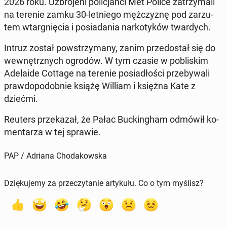
2026 roku
. Uzbro­je­ni po­li­cjan­ci Met Police za­trzy­ma­li
na terenie zamku 30-let­nie­go męż­czy­znę pod za­rzu­
tem wtar­gnię­cia i po­sia­da­nia nar­ko­ty­ków twar­dych.
Intruz został po­wstrzy­ma­ny, zanim prze­do­stał się do
we­wnętrz­nych ogrodów. W tym czasie w po­bli­skim
Ade­la­ide Cottage na terenie po­sia­dło­ści prze­by­wa­li
praw­do­po­dob­nie książę William i księżna Kate z
dziećmi.
Reuters prze­ka­zał, że Pałac Buc­kin­gham odmówił ko­
men­ta­rza w tej sprawie.
PAP / Adriana Chodakowska
Dziękujemy za przeczytanie artykułu. Co o tym myślisz?