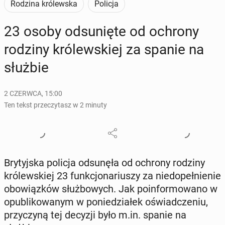
Rodzina królewska
Policja
23 osoby od­su­nię­te od ochrony
rodziny kró­lew­skiej za spanie na
służbie
2 CZERWCA, 15:00
Ten tekst przeczytasz w 2 minuty
Bry­tyj­ska policja od­su­nę­ła od ochrony rodziny
kró­lew­skiej 23 funk­cjo­na­riu­szy za nie­do­peł­nie­nie
obo­wiąz­ków służ­bo­wych. Jak po­in­for­mo­wa­no w
opu­bli­ko­wa­nym w po­nie­dzia­łek oświad­cze­niu,
przy­czy­ną tej decyzji było m.in. spanie na