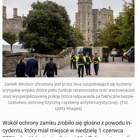
Zamek Windsor chro­nio­ny jest przez dwa uzu­peł­nia­ją­ce się systemy:
bry­tyj­skie wojsko
(które pełni funkcje ce­re­mo­nial­ne oraz war­tow­ni­cze)
oraz wy­spe­cja­li­zo­wa­ną policję
(która od­po­wia­da za fak­tycz­ne bez­pie­
czeń­stwo, ochronę fi­zycz­ną i systemy an­ty­ter­ro­ry­stycz­ne). (Fot.
Getty Images)
Wokół ochrony zamku zrobiło się głośno z powodu in­
cy­den­tu, który miał miejsce w nie­dzie­lę 1 czerwca