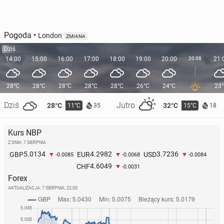
Pogoda
•
London
ZMIANA
Dziś
14:00
15:00
16:00
17:00
18:00
19:00
20:00
20:38
21:
28°C
28°C
28°C
28°C
28°C
26°C
24°C
23
Dziś
Jutro
28°C
32°C
11°C
15°C
35
18
Kurs NBP
Z DNIA: 7 SIERPNIA
5.0134
4.2982
3.7236
GBP
EUR
USD
-0.0085
-0.0068
-0.0084
4.6049
CHF
-0.0031
Forex
AKTUALIZACJA:
7 SIERPNIA, 22:00