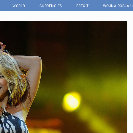
WORLD
CURRENCIES
BREXIT
WOJNA ROSJA-U