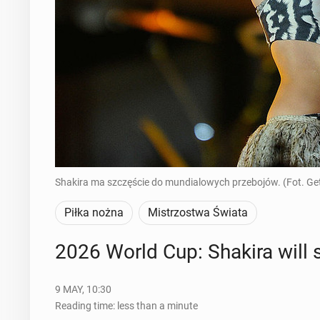
Shakira ma szczęście do mundialowych przebojów. (Fot. Ge
Piłka nożna
Mistrzostwa Świata
2026 World Cup: Shakira will 
9 MAY, 10:30
Reading time: less than a minute