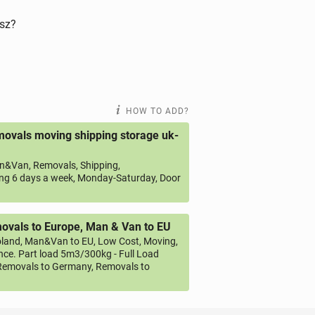
isz?
HOW TO ADD?
ovals moving shipping storage uk-
&Van, Removals, Shipping,
ng 6 days a week, Monday-Saturday, Door
vals to Europe, Man & Van to EU
land, Man&Van to EU, Low Cost, Moving,
ce. Part load 5m3/300kg - Full Load
emovals to Germany, Removals to