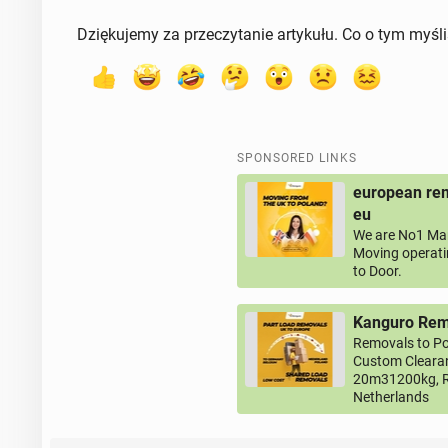
Dziękujemy za przeczytanie artykułu. Co o tym myśl
SPONSORED LINKS
european rem
eu
We are No1 Man
Moving operati
to Door.
Kanguro Remo
Removals to Po
Custom Clearan
20m31200kg, R
Netherlands