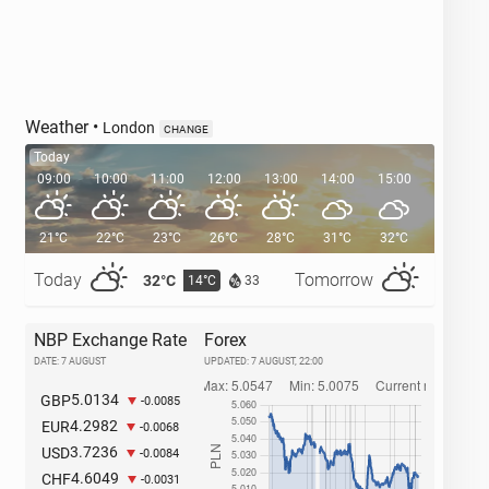
Weather
•
London
CHANGE
Today
09:00
10:00
11:00
12:00
13:00
14:00
15:00
16:00
21°C
22°C
23°C
26°C
28°C
31°C
32°C
32°C
Today
Tomorrow
32°C
29°C
14°C
1
33
NBP Exchange Rate
Forex
DATE: 7 AUGUST
UPDATED:
7 AUGUST, 22:00
5.0134
GBP
-0.0085
4.2982
EUR
-0.0068
3.7236
USD
-0.0084
4.6049
CHF
-0.0031