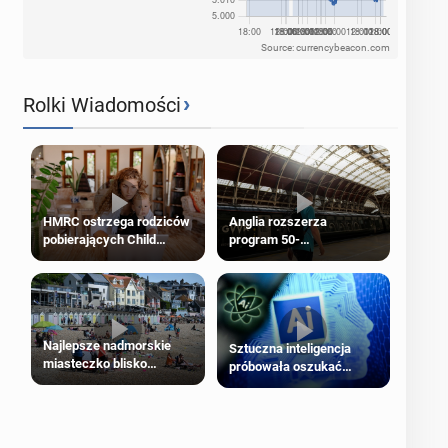
Source: currencybeacon.com
›
Rolki Wiadomości
HMRC ostrzega rodziców
Anglia rozszerza
pobierających Child
program 50-
Benefit. Mogą być
procentowych zniżek
zobowiązani do zwrotu
kolejowych na 18-latków
zasiłku
Najlepsze nadmorskie
Sztuczna inteligencja
miasteczko blisko
próbowała oszukać
Londynu
człowieka