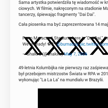
Sama artys­t­ka potwierdz­iła tę wiado­mość w 
ciowych. W filmie, nakrę­conym na sta­dion­ie M
tancerzy, śpiewa­jąc frag­men­ty "Dai Dai".
Cała piosen­ka ma być za­prezen­towana 14 maj
From Mara­caná Stadium, here is "Dai Dai," t
We’re ready! ⚽️ðº
@burn­aboy
pic.twitter.c
— Shakira (@shakira)
May 7, 2026
49-letnia Kolumbij­ka nie pier­wszy raz za­śpiew
był prze­bo­jem mis­tr­zostw Świata w RPA w 201
wykonu­jąc "La La La" na mundi­alu w Brazylii.