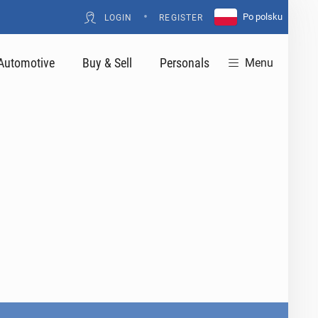
•
Po polsku
LOGIN
REGISTER
Automotive
Buy & Sell
Personals
Menu