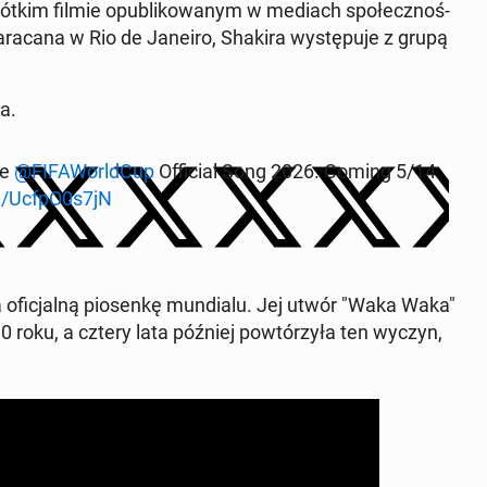
krótkim filmie op­ub­likowanym w mediach społecznoś­
ara­cana w Rio de Janeiro, Shakira wys­tępu­je z grupą
a.
he
@FI­FA­World­Cup
Of­fi­cial Song 2026. Coming 5/14.
om/UcfpO0s7jN
a ofic­jal­ną piosenkę mundi­alu. Jej utwór "Waka Waka"
0 roku, a cztery lata później powtórzyła ten wyczyn,