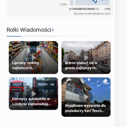
Source: currencybeacon.com
›
Rolki Wiadomości
Lipcowy ranking
Bristol znalazł się w
najtańszych
gronie najlepszych
supermarketów
kierunków podróży na
świecie
Kierowcy autobusów w
Londynie zapowiadają
Wyjątkowe wyzwanie dla
strajki
posiadaczy kart Tesco
Clubcard!