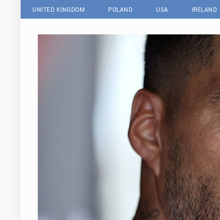
UNITED KINGDOM
POLAND
USA
IRELAND