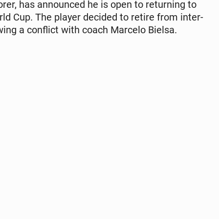
rer, has an­nounced he is open to re­turn­ing to
orld Cup. The player decided to retire from in­ter­
ow­ing a con­flict with coach Marcelo Bielsa.