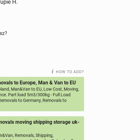
rupie H.
isz?
HOW TO ADD?
vals to Europe, Man & Van to EU
land, Man&Van to EU, Low Cost, Moving,
ce. Part load 5m3/300kg - Full Load
emovals to Germany, Removals to
ovals moving shipping storage uk-
&Van, Removals, Shipping,