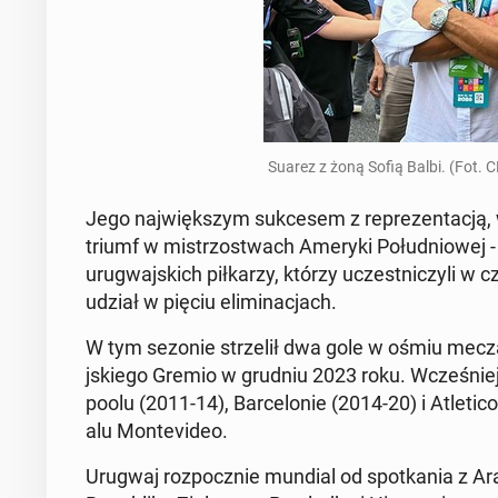
Suarez z żoną Sofią Balbi. (Fot
Jego na­jwięk­szym sukce­sem z reprezen­tacją, w
triumf w mis­tr­zost­wach Ameryki Połud­niowej
urug­wa­js­kich piłkarzy, którzy uczest­niczyli w 
udział w pięciu elim­i­nac­jach.
W tym sezonie strzelił dwa gole w ośmiu meczac
jskiego Gremio w grudniu 2023 roku. Wcześniej 
poolu (2011-14), Barcelonie (2014-20) i Atleti­c
alu Mon­te­v­ideo.
Urugwaj rozpocznie mundial od spotka­nia z Ara