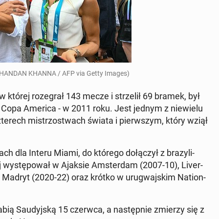
. CHANDAN KHANNA / AFP via Getty Images)
 której roze­grał 143 mecze i strzelił 69 bramek, był
 - Copa America - w 2011 roku. Jest jednym z niewielu
czterech mis­tr­zost­wach świata i pier­wszym, który wziął
h dla Interu Miami, do którego dołączył z brazyli­
wys­tępował w Ajaksie Am­s­ter­dam (2007-10), Liv­er­
o Madryt (2020-22) oraz krótko w urug­wa­jskim Na­tion­
bią Saudyjską 15 czerwca, a następ­nie zmierzy się z