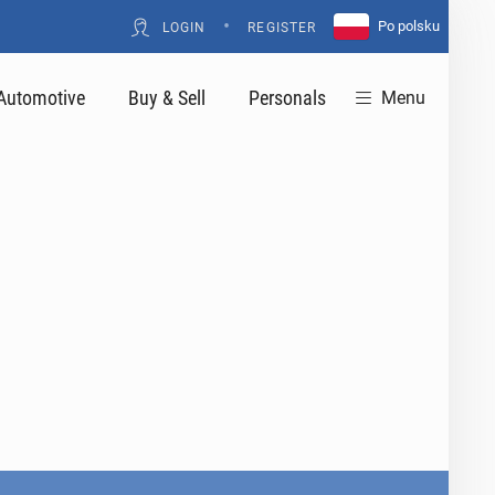
•
Po polsku
LOGIN
REGISTER
Automotive
Buy & Sell
Personals
Menu