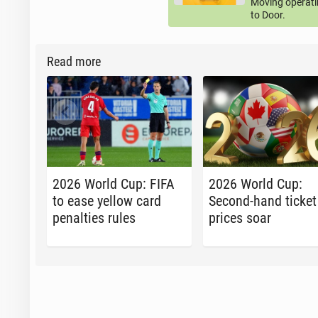
Moving operati
to Door.
Read more
2026 World Cup: FIFA
2026 World Cup:
to ease yellow card
Second-hand ticket
penal­ties rules
prices soar