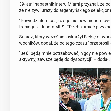
39-letni na­past­nik Interu Miami przyz­nał, że od
że nie żywi urazy do ar­gen­tyńskiego se­lekcjon­
"Powiedzi­ałem coś, czego nie powinienem był m
treningu z klubem MLS. "Trzeba umieć przyz­nać
Suarez, który wcześniej os­karżył Bielsę o tworz
wod­ników, dodał, że od tego czasu "przeprosił
"Jeśli będą mnie potrze­bować, nigdy nie powie
aktywny, zawsze będę do dys­pozy­cji" – dodał.