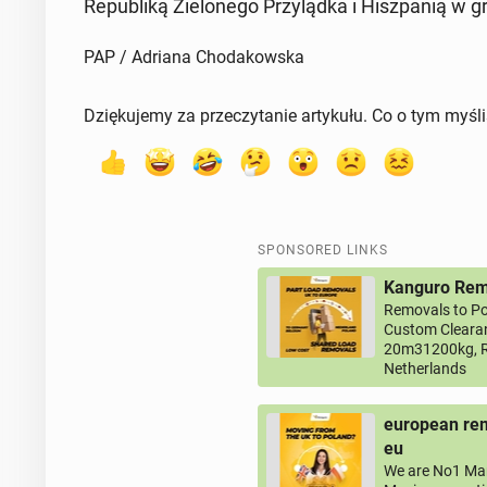
Re­pub­liką Zielonego Przyląd­ka i Hisz­panią w g
PAP / Adriana Chodakowska
Dziękujemy za przeczytanie artykułu. Co o tym myśl
SPONSORED LINKS
Kanguro Remo
Removals to Po
Custom Clearan
20m31200kg, R
Netherlands
european rem
eu
We are No1 Man