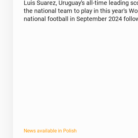
Luis Suarez, Uruguay's all-time leading sco
the na­tion­al team to play in this year's W
na­tion­al foot­ball in Sep­tem­ber 2024 fol­l
News available in Polish