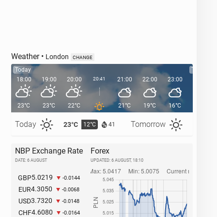
Weather
•
London
CHANGE
Today
Tomorro
18:00
19:00
20:00
20:41
21:00
22:00
23:00
00:00
23°C
23°C
22°C
21°C
19°C
16°C
16°C
Today
Tomorrow
23°C
25°C
12°C
1
41
NBP Exchange Rate
Forex
DATE: 6 AUGUST
UPDATED:
6 AUGUST, 18:10
5.0219
GBP
-0.0144
4.3050
EUR
-0.0068
3.7320
USD
-0.0148
4.6080
CHF
-0.0164