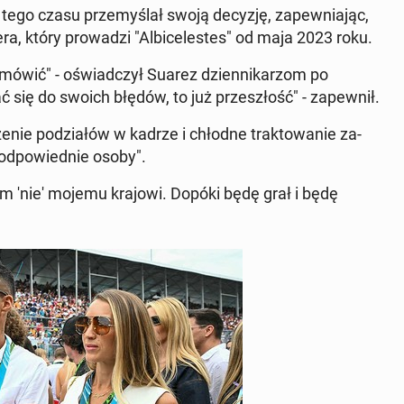
 tego czasu prze­myślał swoją decyzję, za­pew­ni­a­jąc,
era, który prowadzi "Al­bice­lestes" od maja 2023 roku.
ówić" - oświad­czył Suarez dzi­en­nikar­zom po
 się do swoich błędów, to już przeszłość" - za­pewnił.
e­nie podzi­ałów w kadrze i chłodne trak­towanie za­
 odpowied­nie osoby".
m 'nie' mojemu krajowi. Dopóki będę grał i będę