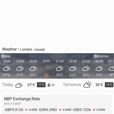
Weather
•
London
CHANGE
Today
Tomorrow
18:00
19:00
20:00
20:38
21:00
22:00
23:00
00:00
01:
27°C
27°C
26°C
25°C
23°C
20°C
19°C
18
Today
Tomorrow
27°C
32°C
11°C
15°C
36
NBP Exchange Rate
DATE: 7 AUGUST
5.0134
4.2982
3.7236
GBP
EUR
USD
-0.0085
-0.0068
-0.0084