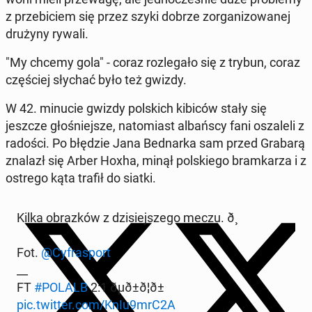
z prze­bi­ciem się przez szyki dobrze zor­ga­ni­zowanej
drużyny rywali.
"My chcemy gola" - coraz ro­zle­gało się z trybun, coraz
częś­ciej słychać było też gwizdy.
W 42. minucie gwizdy pol­s­kich kibiców stały się
jeszcze głośniejsze, nato­mi­ast al­bańs­cy fani os­za­leli z
radości. Po błędzie Jana Bed­nar­ka sam przed Grabarą
znalazł się Arber Hoxha, minął pol­skiego bramkarza i z
ostrego kąta trafił do siatki.
Kilka obrazków z dzisiejszego meczu. ð¸
Fot.
@Cyfras­port
__
FT
#POLALB
2:1 ðµð±ð¦ð±
pic.twitter.com/KnIu9mrC2A