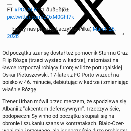
__
FT
#POLALB
2:1 ðµð±ð¦ð±
pic.twitter.com/zOxM0Ghf7k
— Łączy nas piłka (@Laczy­NasPilka)
March 26,
2026
Od początku szansę dostał też po­moc­nik Sturmu Graz
Filip Rózga (trzeci występ w kadrze), nato­mi­ast na
ławce rozpoczął robiący furorę w lidze por­tu­gal­skiej
Oskar Pietuszews­ki. 17-latek z FC Porto wszedł na
boisko w 46. minucie, de­bi­u­tu­jąc w kadrze i zmieni­a­jąc
właśnie Rózgę.
Trener Urban mówił przed meczem, że spodziewa się
Albanii z "ak­cen­tem de­fen­sy­wnym". I rzeczy­wiś­cie,
podopieczni Sylv­in­ho od początku sku­pi­ali się na
obronie i szuka­niu szans w kon­tratakach. Biało-Cz­er­
woni mieli przewagę, ale jed­nocześnie duże prob­le­my