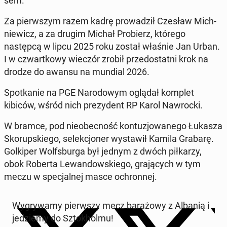
sem.
Za pier­wszym razem kadrę prowadz­ił Czesław Mich­
niewicz, a za drugim Michał Pro­bierz, którego
następcą w lipcu 2025 roku został właśnie Jan Urban.
I w czwartkowy wieczór zrobił prze­dostat­ni krok na
drodze do awansu na mundial 2026.
Spotkanie na PGE Nar­o­dowym oglądał komplet
kibiców, wśród nich prezy­dent RP Karol Nawroc­ki.
W bramce, pod nieobec­ność kon­tuzjowanego Łukasza
Sko­rup­skiego, se­lekcjon­er wys­taw­ił Kamila Grabarę.
Golkiper Wolfs­bur­ga był jednym z dwóch piłkarzy,
obok Roberta Lewandowskiego, gra­ją­cych w tym
meczu w spec­jal­nej masce ochron­nej.
Wygry­wamy pier­wszy mecz barażowy z Albanią i
jedziemy do Sz­tokhol­mu!