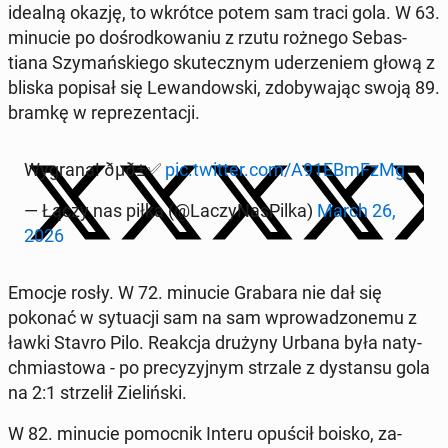
idealną okazję, to wkrótce potem sam traci gola. W 63.
minucie po dośrod­kowa­niu z rzutu rożnego Se­bas­
tiana Szy­mańskiego skutecznym ud­erze­niem głową z
bliska popisał się Lewandows­ki, zdoby­wa­jąc swoją 89.
bramkę w reprezen­tacji.
Wygrana! ðµð±✅
pic.twitter.com/A91EBmFzMg
— Łączy nas piłka (@Laczy­NasPilka)
March 26,
2026
Emocje rosły. W 72. minucie Grabara nie dał się
pokonać w sytu­acji sam na sam wprowad­zone­mu z
ławki Stavro Pilo. Reakcja drużyny Urbana była naty­
ch­mi­as­towa - po pre­cyzyjnym strzale z dys­tan­su gola
na 2:1 strzelił Zielińs­ki.
W 82. minucie po­moc­nik Interu opuścił boisko, za­