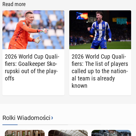
Read more
2026 World Cup Qual­i­
2026 World Cup Qual­i­
fiers: Goal­keep­er Sko­
fiers: The list of players
rup­s­ki out of the play-
called up to the na­tion­
offs
al team is already
known
›
Rolki Wiadomości