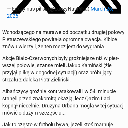
— Łączy nas piłka (@Laczy­NasPilka)
March 26,
2026
Wchodzącego na murawę od początku drugiej połowy
Pietuszewskiego pow­itała ogromna owacja. Kibice
znów uwierzyli, że ten mecz jest do wygra­nia.
Akcje Biało-Cz­er­wonych były groźniejsze niż w pier­
wszej połowie, szanse mieli Jakub Kamińs­ki (źle
przyjął piłkę w do­god­nej sytu­acji) oraz próbu­ją­cy
strzału z daleka Piotr Zielińs­ki.
Al­bańczy­cy groźnie kon­tratakowali i w 54. minucie
stanęli przed znakomitą okazją, lecz Qazim Laci
kopnął niecel­nie. Drużyna Urbana mogła w tej sytu­acji
mówić o dużym szczęś­ciu...
Jak to często w futbolu bywa, jeżeli ktoś marnuje