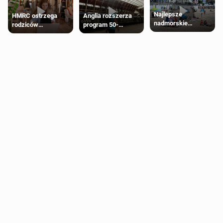
Najlepsze
HMRC ostrzega
Anglia rozszerza
nadmorskie
rodziców
program 50-
miasteczko blisko
pobierających Child
procentowych
Londynu
Benefit. Mogą być
zniżek kolejowych
zobowiązani do
na 18-latków
zwrotu zasiłku