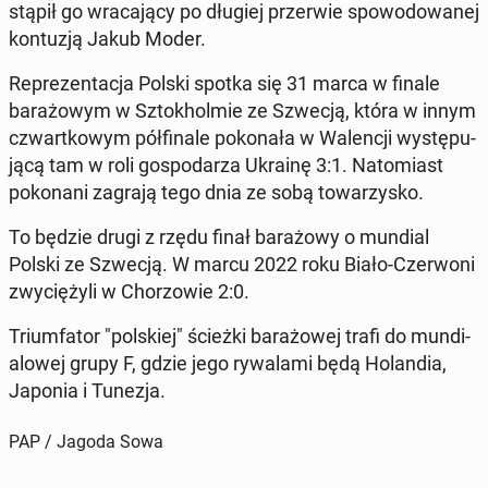
stąpił go wraca­ją­cy po długiej prz­er­wie spowodowanej
kon­tuzją Jakub Moder.
Reprezen­tac­ja Polski spotka się 31 marca w finale
barażowym w Sz­tokholmie ze Szwecją, która w innym
czwartkowym pół­fi­nale pokon­ała w Wa­lencji wys­tępu­
jącą tam w roli gospo­darza Ukrainę 3:1. Nato­mi­ast
poko­nani zagrają tego dnia ze sobą to­warzysko.
To będzie drugi z rzędu finał barażowy o mundial
Polski ze Szwecją. W marcu 2022 roku Biało-Cz­er­woni
zwyciężyli w Chor­zowie 2:0.
Tri­umfa­tor "pol­skiej" ścieżki barażowej trafi do mundi­
alowej grupy F, gdzie jego ry­wala­mi będą Holan­dia,
Japonia i Tunezja.
PAP / Jagoda Sowa