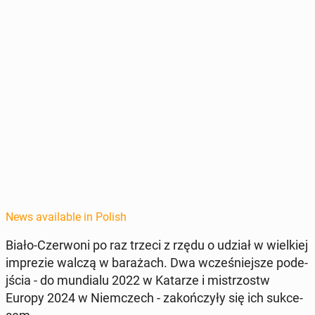
News available in Polish
Biało-Cz­er­woni po raz trzeci z rzędu o udział w wielkiej
im­prezie walczą w barażach. Dwa wcześniejsze pode­
jś­cia - do mundi­alu 2022 w Katarze i mis­tr­zostw
Europy 2024 w Niem­czech - za­kończyły się ich sukce­