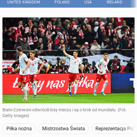
UNITED KINGDOM
POLAND
USA
IRELAND
Biało-Czerwoni odwrócili losy meczu i są o krok od mundialu. (Fot.
Getty Images)
Piłka nożna
Mistrzostwa Świata
Reprezentacja Pols