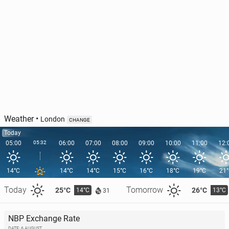
Weather
•
London
CHANGE
Today
05:00
05:32
06:00
07:00
08:00
09:00
10:00
11:00
12:
14°C
14°C
14°C
15°C
16°C
18°C
19°C
21
Today
Tomorrow
25°C
26°C
14°C
13°C
31
NBP Exchange Rate
DATE: 6 AUGUST