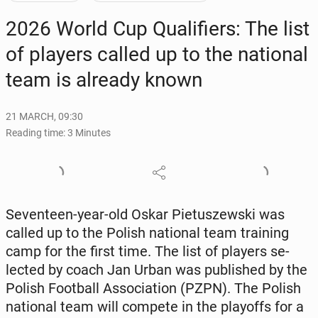
2026 World Cup Qual­i­fiers: The list
of players called up to the na­tion­al
team is already known
21 MARCH, 09:30
Reading time: 3 Minutes
Sev­en­teen-year-old Oskar Pietuszews­ki was
called up to the Polish na­tion­al team train­ing
camp for the first time. The list of players se­
lect­ed by coach Jan Urban was pub­lished by the
Polish Foot­ball As­so­ci­a­tion (PZPN). The Polish
na­tion­al team will compete in the play­offs for a