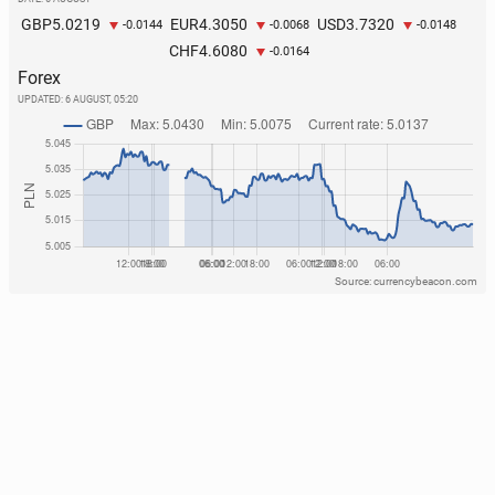
5.0219
4.3050
3.7320
GBP
EUR
USD
-0.0144
-0.0068
-0.0148
4.6080
CHF
-0.0164
Forex
UPDATED:
6 AUGUST, 05:20
Source: currencybeacon.com