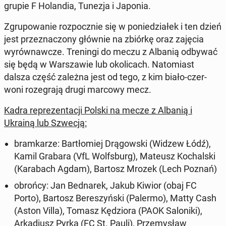
grupie F Holan­dia, Tunezja i Japonia.
Zgrupowanie rozpocznie się w poniedzi­ałek i ten dzień
jest przez­nac­zony głównie na zbiórkę oraz zajęcia
wyrów­naw­cze. Trenin­gi do meczu z Albanią odbywać
się będą w Warsza­w­ie lub okoli­cach. Nato­mi­ast
dalsza część zależna jest od tego, z kim biało-cz­er­
woni roze­gra­ją drugi marcowy mecz.
Kadra reprezen­tacji Polski na mecze z Albanią i
Ukrainą lub Szwecją:
bramkarze: Bartłomiej Drą­gows­ki (Widzew Łódź),
Kamil Grabara (VfL Wolfs­burg), Mateusz Kochal­s­ki
(Karabach Agdam), Bartosz Mrozek (Lech Poznań)
obrońcy: Jan Bednarek, Jakub Kiwior (obaj FC
Porto), Bartosz Bereszyńs­ki (Palermo), Matty Cash
(Aston Villa), Tomasz Kędzio­ra (PAOK Sa­loni­ki),
Arka­diusz Pyrka (FC St. Pauli), Prze­mysław