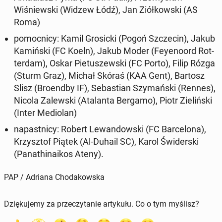
Wiśniews­ki (Widzew Łódź), Jan Ziółkows­ki (AS
Roma)
po­moc­ni­cy: Kamil Grosic­ki (Pogoń Szczecin), Jakub
Kamińs­ki (FC Koeln), Jakub Moder (Feyeno­ord Rot­
ter­dam), Oskar Pietuszews­ki (FC Porto), Filip Rózga
(Sturm Graz), Michał Skóraś (KAA Gent), Bartosz
Slisz (Broend­by IF), Se­bas­t­ian Szy­mańs­ki (Rennes),
Nicola Za­lews­ki (Ata­lan­ta Bergamo), Piotr Zielińs­ki
(Inter Medi­olan)
na­past­ni­cy: Robert Lewandows­ki (FC Barcelona),
Krzysztof Piątek (Al-Duhail SC), Karol Świder­s­ki
(Panathi­naikos Ateny).
PAP / Adriana Chodakowska
Dziękujemy za przeczytanie artykułu. Co o tym myślisz?