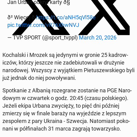
Jan Urban odkrył karty ð§
ð² Więcej ð
https://t.co/aNH5qVl58e
pic.twitter.com/vR76XhwNVJ
— TVP SPORT (@sport_tvppl)
March 20, 2026
Kochal­s­ki i Mrozek są je­dyny­mi w gronie 25 kadrow­
iczów, którzy jeszcze nie zade­bi­u­towali w drużynie
nar­o­dowej. Wszyscy z wyjątkiem Pietuszewskiego byli
już jednak do niej powoły­wani.
Spotkanie z Albanią roze­grane zostanie na PGE Nar­o­
dowym w czwartek o godz. 20:45 (czasu pol­skiego).
Jeżeli ekipa Urbana zwycięży, to pięć dni później
zmierzy się w finale baraży na wyjeździe z lepszym
ze­społem z pary Ukraina - Szwecja. Nato­mi­ast poko­
nani w pół­fi­nałach 31 marca zagrają to­warzysko.