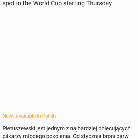
spot in the World Cup start­ing Thurs­day.
News available in Polish
Pietuszews­ki jest jednym z na­jbardziej obiecu­ją­cych
piłkarzy młodego pokole­nia. Od sty­cz­nia broni barw