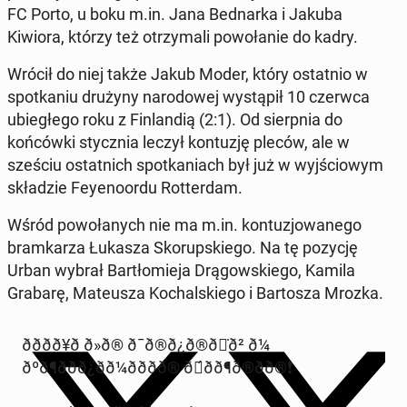
FC Porto, u boku m.in. Jana Bed­nar­ka i Jakuba
Kiwiora, którzy też otrzy­mali powołanie do kadry.
Wrócił do niej także Jakub Moder, który os­tat­nio w
spotka­niu drużyny nar­o­dowej wys­tąpił 10 czerwca
ubiegłego roku z Fin­landią (2:1). Od sierp­nia do
końców­ki sty­cz­nia leczył kon­tuzję pleców, ale w
sześciu os­tat­nich spotka­ni­ach był już w wyjś­ciowym
składzie Feyeno­or­du Rot­ter­dam.
Wśród powołanych nie ma m.in. kon­tuzjowanego
bramkarza Łukasza Sko­rup­skiego. Na tę pozycję
Urban wybrał Bartłomie­ja Drą­gowskiego, Kamila
Grabarę, Ma­teusza Kochal­skiego i Bar­tosza Mrozka.
ðððð¥ð ð»ð® ð¯ð®ð¿ð®ð̇ð² ð¼
ðºð¶ððð¿ðð¼ðððð® ð́ðð¶ð®ðð®❗