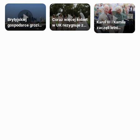
Brytyjskiej
Coraz więcej kobiet
Karol III i Kamila
gospodarce grozi
w UK rezygnuje z
zaczęli letni
recesja, jeśli
roli druhny na
odpoczynek po
kryzys na Bliskim
ślubie
Igrzyskach
Wschodzie się
Wspólnoty w
przedłuży
Glasgow