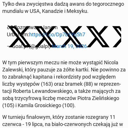
Tylko dwa zwycięst­wa dadzą awans do tegorocznego
mundi­alu w USA, Kanadzie i Meksyku.
ð£️ Rozmowa z Janem
Urbanem:
https://t.co/Dp7b1Yq5h7
— Goal.pl (@goalpl)
March 19, 2026
W tym pier­wszym meczu nie może wys­tąpić Nicola
Za­lews­ki, który pauzuje za żółte kartki. Nie powinno za
to zabraknąć kap­i­tana i reko­rdzisty pod wzglę­dem
liczby wys­tępów (163) oraz bramek (88) w reprezen­
tacji Roberta Lewandowskiego, a także ma­ją­cych za
sobą trzy­cyfrową liczbę meczów Piotra Zielińskiego
(105) i Kamila Grosick­iego (100).
W turnieju fi­nałowym, który zostanie roze­grany 11
czerwca - 19 lipca, na biało-cz­er­wonych czekają już w