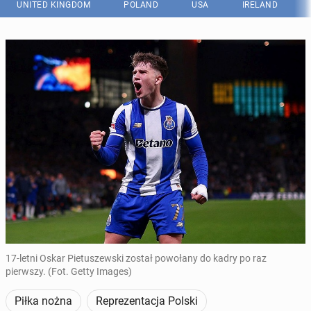
UNITED KINGDOM
POLAND
USA
IRELAND
17-letni Oskar Pietuszewski został powołany do kadry po raz
pierwszy. (Fot. Getty Images)
Piłka nożna
Reprezentacja Polski