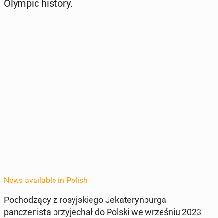
Olympic history.
News available in Polish
Pochodzą­cy z rosyjskiego Jekateryn­bur­ga
panczenista przy­jechał do Polski we wrześniu 2023