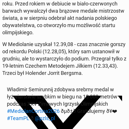
roku. Przed rokiem w de­bi­u­cie w biało-cz­er­wonych
barwach wywal­czył dwa brązowe medale mis­tr­zostw
świata, a w sierp­niu odebrał akt nadania pol­skiego
oby­wa­telst­wa, co ot­worzyło mu możli­wość startu
olimpi­jskiego.
W Medi­olanie uzyskał 12.39,08 - czas znacznie gorszy
od rekordu Polski (12.28,05), który sam us­tanow­ił w
grudniu, ale to wystar­czyło do podium. Prze­grał tylko z
19-letnim Czechem Metode­jem Jilkiem (12.33,43).
Trzeci był Holen­der Jorrit Bergsma.
Władimir Semi­run­nij zdobywa srebrny medal w
łyżwiarst­wie szybkim w biegu na 10 000 metrów
podczas XXV Zi­mowych Igrzysk Olimpi­js­kich
#Medi­olan­Corti­na2026
ðµð±ð Grat­u­lu­je­my ð¥❤️
#TeamPL
ð
@pzls_pl