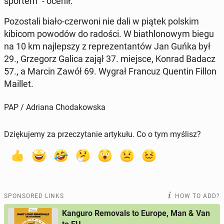
sportem" - ocenił.
Po­zostali biało-cz­er­woni nie dali w piątek polskim
kibicom powodów do radości. W biathlonowym biegu
na 10 km na­jlep­szy z reprezen­tan­tów Jan Guńka był
29., Grze­gorz Galica zajął 37. miejsce, Konrad Badacz
57., a Marcin Zawół 69. Wygrał Francuz Quentin Fillon
Maillet.
PAP / Adriana Chodakowska
Dziękujemy za przeczytanie artykułu. Co o tym myślisz?
SPONSORED LINKS
HOW TO ADD?
Kanguro Removals to Europe, Man & Van