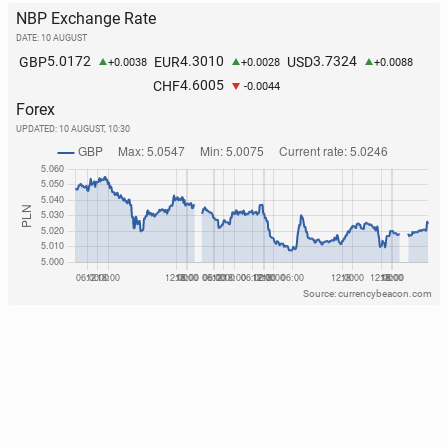
NBP Exchange Rate
DATE: 10 AUGUST
5.0172
4.3010
3.7324
GBP
EUR
USD
+0.0038
+0.0028
+0.0088
4.6005
CHF
-0.0044
Forex
UPDATED:
10 AUGUST, 10:30
Source: currencybeacon.com