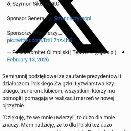
ð¸ Szymon Sikora/PKOl
Sponsor Gen­er­al­ny:
@zon­dacryp­to­pl
Spon­sorzy i Part­nerzy:…
pic.twitter.com/DtIL7nA4hG
— Polski Komitet Olimpi­js­ki | Team PL (@pkolpl)
Feb­ru­ary 13, 2026
Semi­run­nij podz­iękował za za­u­fanie prezy­den­towi i
dzi­ałac­zom Pol­skiego Związku Łyżwiarst­wa Szy­
bkiego, tren­erom, kibicom, wszys­tkim, którzy mu
pomogli i po­ma­ga­ją w re­al­iza­cji marzeń w nowej
ojczyźnie.
"Dz­ięku­ję, że we mnie uwierzyli, to dużo dla mnie
znaczy. Mam nadzieję, że to dla Polski też dużo