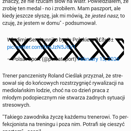
znaczy, że nie rzucam słów na wiatr. Powiedzi­ałem, że
zrobię ten medal - no i zro­biłem. Mam pasz­port, ale
kiedy jeszcze słyszę, jak mi mówią, że
jesteś nasz
, to
czuję, że jestem w domu" - pod­sumował.
Władimir Semi­run­nij o byciu Po­lakiem ð£️ðµð±
pic.twitter.com/hmJzN5J6V1
— Polsat Sport (@pol­sat­sport)
Feb­ru­ary 13, 2026
Trener panczenisty Roland Cieślak przyz­nał, że stre­
sował się do koń­cowych rozstrzyg­nięć ry­wal­iza­cji na
medi­o­lańskim lodzie, choć na co dzień praca z
młodym podopiecznym nie stwarza żadnych sytu­acji
stre­sowych.
"Takiego za­wod­ni­ka życzę każdemu tren­erowi. To per­
fekcjon­ista na treningu i poza nim. Potrafi się cieszyć