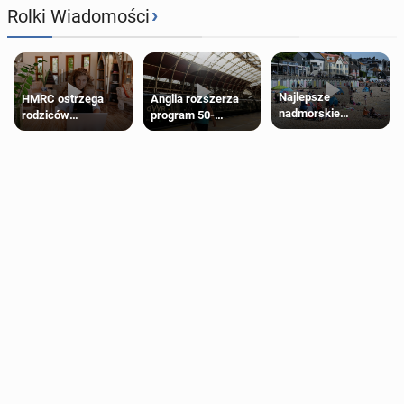
›
Rolki Wiadomości
Najlepsze
HMRC ostrzega
Anglia rozszerza
nadmorskie
rodziców
program 50-
miasteczko blisko
pobierających Child
procentowych
Londynu
Benefit. Mogą być
zniżek kolejowych
zobowiązani do
na 18-latków
zwrotu zasiłku