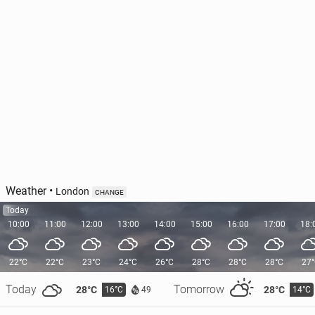
Weather
•
London
CHANGE
Today
10:00
11:00
12:00
13:00
14:00
15:00
16:00
17:00
18:
22°C
22°C
23°C
24°C
26°C
28°C
28°C
28°C
27
Today
Tomorrow
28°C
28°C
16°C
14°C
49