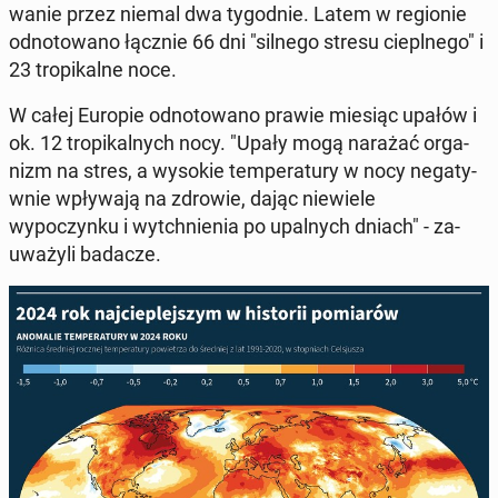
wanie przez niemal dwa ty­god­nie. Latem w re­gion­ie
odno­towano łącznie 66 dni "silnego stresu cieplnego" i
23 tropikalne noce.
W całej Europie odno­towano prawie miesiąc upałów i
ok. 12 tropikalnych nocy. "Upały mogą narażać or­ga­
nizm na stres, a wysokie tem­per­atu­ry w nocy negaty­
wnie wpły­wa­ją na zdrowie, dając niewiele
wypoczynku i wytch­nienia po upal­nych dniach" - za­
uważyli badacze.