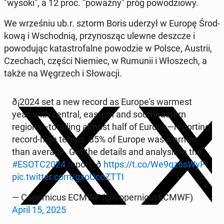
"wysoki", a 12 proc. "poważny" próg powodziowy.
We wrześniu ub.r. sztorm Boris uderzył w Europę Środ­
kową i Wschod­nią, przynosząc ulewne deszcze i
powodu­jąc katas­tro­falne powodzie w Polsce, Austrii,
Czechach, części Niemiec, w Rumunii i Włoszech, a
także na Wę­grzech i Słowacji.
ð¡️2024 set a new record as Eu­rope's warmest
year, with central, eastern and south­east­ern
regions—to­talling almost half of Europe—re­port­ing
record-high temps. 85% of Europe was warmer
than average. Get the details and analy­sis in the
#ESOTC2024
report. ð
https://t.co/We9qz6sWyF
pic.twitter.com/gx­oUcoZT­TI
— Coper­ni­cus ECMWF (@Coper­ni­cusECMWF)
April 15, 2025