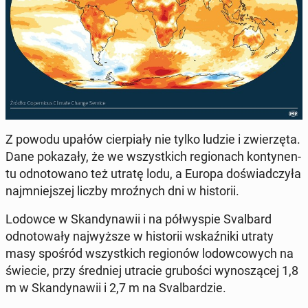
Z powodu upałów cier­pi­ały nie tylko ludzie i zwierzę­ta.
Dane pokaza­ły, że we wszys­t­kich re­gionach kon­ty­nen­
tu odno­towano też utratę lodu, a Europa doświad­czyła
na­jm­niejszej liczby mroźnych dni w his­torii.
Lodowce w Skan­dy­nawii i na półwyspie Sval­bard
odno­towały na­jwyższe w his­torii wskaźni­ki utraty
masy spośród wszys­t­kich re­gionów lodow­cowych na
świecie, przy śred­niej utracie gruboś­ci wynoszącej 1,8
m w Skan­dy­nawii i 2,7 m na Sval­bardzie.