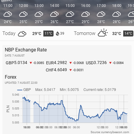
11:00
12:00
13:00
14:00
15:00
16:00
17:00
18:00
19:
24°C
25°C
25°C
26°C
27°C
29°C
28°C
28°C
26
Today
Tomorrow
29°C
32°C
11°C
14°C
39
NBP Exchange Rate
DATE: 7 AUGUST
5.0134
4.2982
3.7236
GBP
EUR
USD
-0.0085
-0.0068
-0.0084
4.6049
CHF
-0.0031
Forex
UPDATED:
7 AUGUST, 22:00
Source: currencybeacon.com