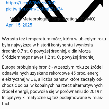
https://t.co/W9Wczjw9SP
pic.twitter.com/CM0qR2zb34
— World Me­te­o­ro­log­i­cal Or­ga­ni­za­tion (@WMO)
April 15, 2025
Wzrasta też tem­per­atu­ra mórz, która w ubiegłym roku
była na­jwyższa w his­torii kon­ty­nen­tu i wyniosła
średnio 0,7 st. C powyżej śred­niej, a dla Morza
Śródziem­nego nawet 1,2 st. C. powyżej śred­niej.
Europa próbuje się bronić - w zeszłym roku ze źródeł
odnaw­ial­nych uzyskano reko­r­dowe 45 proc. energii
elek­trycznej w UE, a liczba państw, które zaczęły od­
chodz­ić od paliw kopal­nych na rzecz al­ter­naty­wnych
źródeł energii, pod­woiła się w porów­na­niu do 2019 r.
In­ic­jaty­wy kli­maty­czne są też pode­j­mowane w mi­as­
tach.