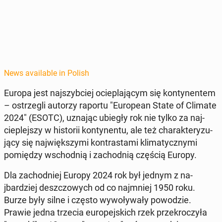
News available in Polish
Europa jest na­jszy­b­ciej ociepla­ją­cym się kon­ty­nen­tem
– os­trzegli autorzy raportu "Eu­ro­pean State of Climate
2024" (ESOTC), uznając ubiegły rok nie tylko za na­j­
cieple­jszy w his­torii kon­ty­nen­tu, ale też charak­teryzu­
ją­cy się na­jwięk­szy­mi kon­trasta­mi kli­maty­czny­mi
pomiędzy wschod­nią i za­chod­nią częścią Europy.
Dla za­chod­niej Europy 2024 rok był jednym z na­
jbardziej deszc­zowych od co na­jm­niej 1950 roku.
Burze były silne i często wywoły­wały powodzie.
Prawie jedna trzecia eu­rope­js­kich rzek przekroczyła