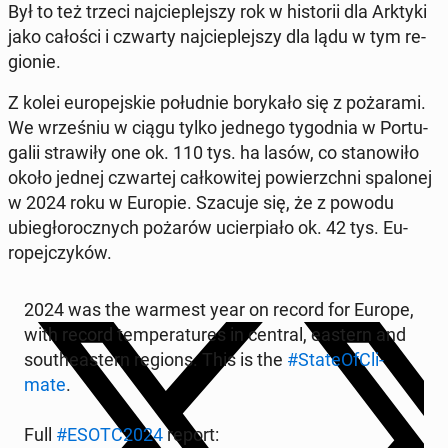
Był to też trzeci na­j­cieple­jszy rok w his­torii dla Arktyki
jako całości i czwarty na­j­cieple­jszy dla lądu w tym re­
gion­ie.
Z kolei eu­rope­jskie połud­nie bo­rykało się z pożara­mi.
We wrześniu w ciągu tylko jednego ty­god­nia w Por­tu­
galii straw­iły one ok. 110 tys. ha lasów, co stanow­iło
około jednej czwartej całkowitej powierzch­ni spalonej
w 2024 roku w Europie. Szacuje się, że z powodu
ubiegłorocznych pożarów ucier­pi­ało ok. 42 tys. Eu­
rope­jczyków.
2024 was the warmest year on record for Europe,
with record tem­per­a­tures in central, eastern and
south­east­ern regions. This is the
#Sta­te­Of­Cli­
mate
.
Full
#ESOTC2024
report: