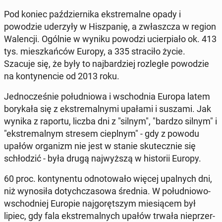
Pod koniec październi­ka ek­stremalne opady i
powodzie ud­erzyły w Hisz­panię, a zwłaszcza w region
Wa­lencji. Ogólnie w wyniku powodzi ucier­pi­ało ok. 413
tys. mieszkańców Europy, a 335 straciło życie.
Szacuje się, że były to na­jbardziej ro­zległe powodzie
na kon­ty­nen­cie od 2013 roku.
Jed­nocześnie połud­niowa i wschod­nia Europa latem
bo­rykała się z ek­stremal­ny­mi upałami i suszami. Jak
wynika z raportu, liczba dni z "silnym", "bardzo silnym" i
"ek­stremal­nym stresem cieplnym" - gdy z powodu
upałów or­ga­nizm nie jest w stanie skutecznie się
schłodz­ić - była drugą na­jwyższą w his­torii Europy.
60 proc. kon­ty­nen­tu odno­towało więcej upal­nych dni,
niż wynosiła doty­chcza­sowa średnia. W połud­niowo-
wschod­niej Europie na­j­goręt­szym miesiącem był
lipiec, gdy fala ek­stremal­nych upałów trwała nieprz­er­