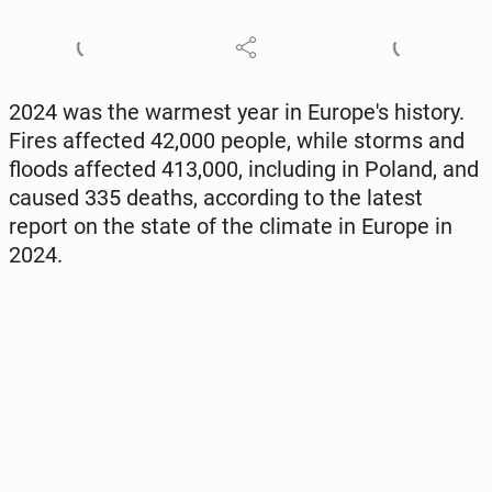
2024 was the warmest year in Eu­rope's history.
Fires af­fect­ed 42,000 people, while storms and
floods af­fect­ed 413,000, in­clud­ing in Poland, and
caused 335 deaths, ac­cord­ing to the latest
report on the state of the climate in Europe in
2024.