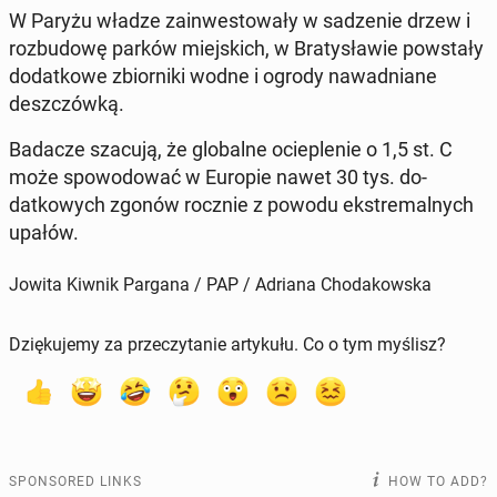
W Paryżu władze zain­west­owały w sadze­nie drzew i
rozbu­dowę parków miejs­kich, w Bratysław­ie pow­stały
do­datkowe zbiorni­ki wodne i ogrody nawad­ni­ane
deszczówką.
Badacze szacują, że glob­alne ocieple­nie o 1,5 st. C
może spowodować w Europie nawet 30 tys. do­
datkowych zgonów rocznie z powodu ek­stremal­nych
upałów.
Jowita Kiwnik Pargana / PAP / Adriana Chodakowska
Dziękujemy za przeczytanie artykułu. Co o tym myślisz?
SPONSORED LINKS
HOW TO ADD?