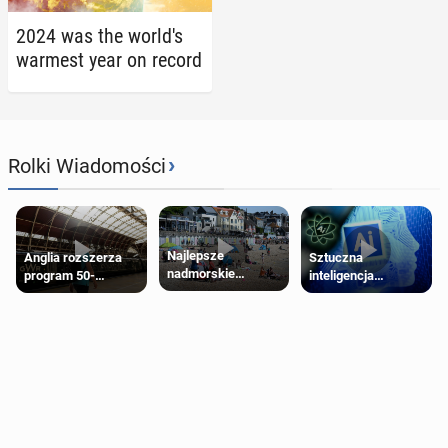
2024 was the world's
warmest year on record
›
Rolki Wiadomości
Najlepsze
Anglia rozszerza
Sztuczna
nadmorskie
program 50-
inteligencja
miasteczko blisko
procentowych
próbowała oszukać
Londynu
zniżek kolejowych
człowieka
na 18-latków