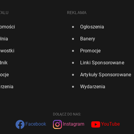
TALU
REKLAMA
omości
Ogłoszenia
lnia
Banery
awostki
Promocje
dnik
Linki Sponsorowane
ocje
Artykuły Sponsorowane
rzenia
Wydarzenia
DOŁĄCZ DO NAS:
Facebook
Instagram
YouTube