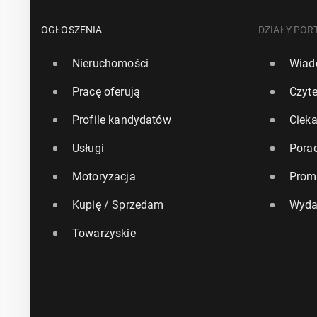
OGŁOSZENIA
DZIAŁY POR
Nieruchomości
Wiad
Pracę oferują
Czyte
Profile kandydatów
Ciek
Usługi
Pora
Motoryzacja
Prom
Kupię / Sprzedam
Wyda
Towarzyskie