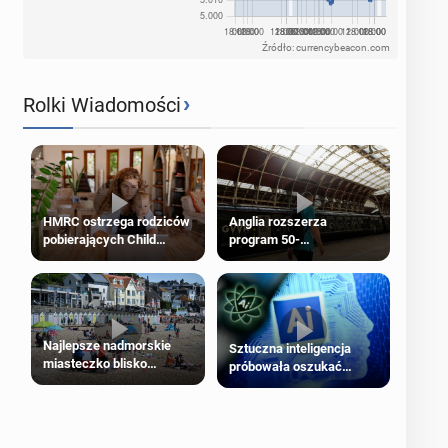
Źródło: currencybeacon.com
›
Rolki Wiadomości
HMRC ostrzega rodziców
Anglia rozszerza
pobierających Child
program 50-
Benefit. Mogą być
procentowych zniżek
zobowiązani do zwrotu
kolejowych na 18-latków
zasiłku
Najlepsze nadmorskie
Sztuczna inteligencja
miasteczko blisko
próbowała oszukać
Londynu
człowieka