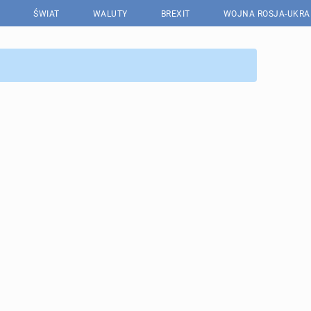
ŚWIAT
WALUTY
BREXIT
WOJNA ROSJA-UKRA