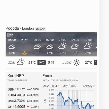
Pogoda
•
London
ZMIANA
Dziś
05:00
05:38
06:00
07:00
08:00
09:00
10:00
11:00
18°C
18°C
17°C
17°C
19°C
22°C
24°C
Dziś
Jutro
28°C
27°C
16°C
13°C
33
Kurs NBP
Forex
Z DNIA: 10 SIERPNIA
AKTUALIZACJA:
10 SIERPNIA, 05:30
5.0172
GBP
+0.0038
4.3010
EUR
+0.0028
3.7324
USD
+0.0088
4.6005
CHF
-0.0044