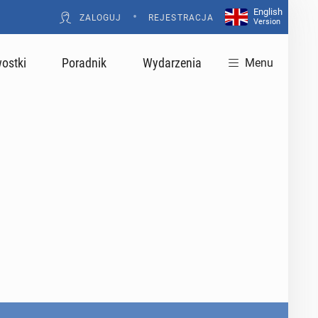
English
•
ZALOGUJ
REJESTRACJA
Version
ostki
Poradnik
Wydarzenia
Menu