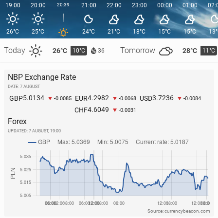
19:00
20:00
20:39
21:00
22:00
23:00
00:00
01:00
02:
26°C
25°C
24°C
21°C
18°C
15°C
15°C
13
Today
Tomorrow
26°C
28°C
10°C
11°C
36
NBP Exchange Rate
DATE: 7 AUGUST
5.0134
4.2982
3.7236
GBP
EUR
USD
-0.0085
-0.0068
-0.0084
4.6049
CHF
-0.0031
Forex
UPDATED:
7 AUGUST, 19:00
Source: currencybeacon.com