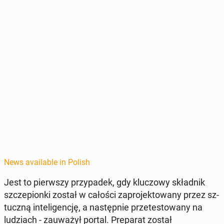
News available in Polish
Jest to pier­wszy przy­padek, gdy kluc­zowy skład­nik
szczepi­on­ki został w całości za­pro­jek­towany przez sz­
tuczną in­teligencję, a następ­nie przetestowany na
ludzi­ach - za­uważył portal. Preparat został