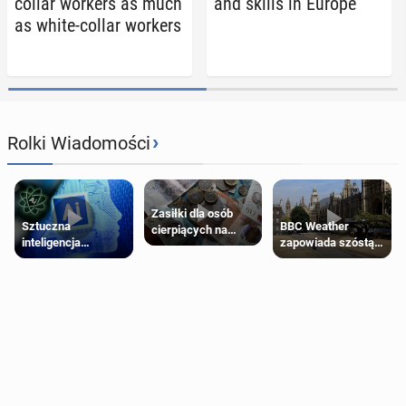
collar workers as much
and skills in Europe
as white-collar workers
›
Rolki Wiadomości
Zasiłki dla osób
Sztuczna
BBC Weather
cierpiących na
inteligencja
zapowiada szóstą
schorzenia
próbowała oszukać
falę upałów w
psychiczne
człowieka
Londynie