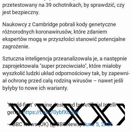
przetestowany na 39 ochot­nikach, by sprawdz­ić, czy
jest bez­pieczny.
Naukow­cy z Cam­bridge pobrali kody gene­ty­czne
różnorod­nych ko­ron­awirusów, które zdaniem
ekspertów mogą w przyszłoś­ci stanow­ić po­tenc­jalne
za­groże­nie.
Sz­tucz­na in­teligenc­ja przeanal­i­zowała je, a następ­nie
za­pro­jek­towała "super prze­ci­w­ci­ało", które miałoby
wyszkolić ludzki układ odpornoś­ciowy tak, by za­pew­ni­
ał ochronę przed całą rodziną wirusów – nawet jeśli
byłyby to nowe ich wari­anty.
'World-first' vaccine de­signed by Ar­ti­fi­cial In­tel­li­
gence
https://t.co/70ybfXO3jw
— BBC News (UK) (@BBCNews)
June 5, 2026