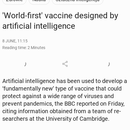
'World-first' vaccine de­signed by
ar­ti­fi­cial in­tel­li­gence
8 JUNE, 11:15
Reading time: 2 Minutes
Ar­ti­fi­cial in­tel­li­gence has been used to develop a
‘fun­da­men­tal­ly new’ type of vaccine that could
protect against a wide range of viruses and
prevent pan­demics, the BBC re­port­ed on Friday,
citing in­for­ma­tion ob­tained from a team of re­
searchers at the Uni­ver­si­ty of Cam­bridge.