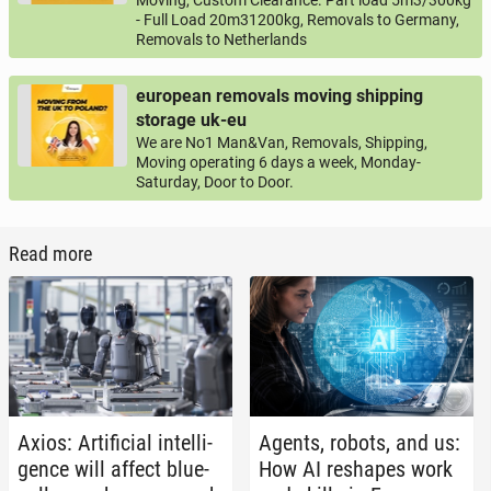
Moving, Custom Clearance. Part load 5m3/300kg
- Full Load 20m31200kg, Removals to Germany,
Removals to Netherlands
european removals moving shipping
storage uk-eu
We are No1 Man&Van, Removals, Shipping,
Moving operating 6 days a week, Monday-
Saturday, Door to Door.
Read more
Axios: Ar­ti­fi­cial in­tel­li­
Agents, robots, and us:
gence will affect blue-
How AI re­shapes work