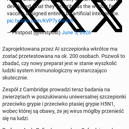
de­vel­oped what they de­scribe as the world's first
vaccine de­signed en­tire­ly by ar­ti­fi­cial in­tel­li­gence.
pic.twitter.com/kVP7y4NuDh
— First­post (@first­post)
June 5, 2026
Za­pro­jek­towana przez AI szczepi­onka wkrótce ma
zostać przetestowana na ok. 200 osobach. Pozwoli to
zbadać, czy nowy preparat jest w stanie wyszkolić
ludzki system im­muno­log­iczny wystar­cza­ją­co
skutecznie.
Zespół z Cam­bridge prowadzi teraz badania na
zwierzę­tach w poszuki­wa­niu uni­w­er­sal­nej szczepi­on­ki
prze­ci­wko grypie i prze­ci­wko ptasiej grypie H5N1,
wobec której są obawy, że jej wirus mógłby prze­nieść
się na ludzi.