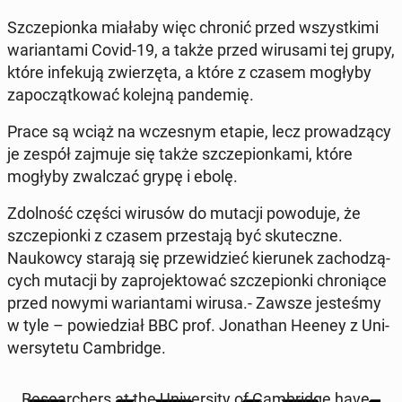
Szczepi­onka miałaby więc chronić przed wszys­tki­mi
wari­anta­mi Covid-19, a także przed wirusa­mi tej grupy,
które in­feku­ją zwierzę­ta, a które z czasem mogłyby
za­poc­zątkować kolejną pan­demię.
Prace są wciąż na wczes­nym etapie, lecz prowadzą­cy
je zespół zajmuje się także szczepi­onka­mi, które
mogłyby zwal­czać grypę i ebolę.
Zdol­ność części wirusów do mutacji powodu­je, że
szczepi­on­ki z czasem przes­ta­ją być skuteczne.
Naukow­cy starają się przewidzieć kierunek za­chodzą­
cych mutacji by za­pro­jek­tować szczepi­on­ki chroniące
przed nowymi wari­anta­mi wirusa.- Zawsze jesteśmy
w tyle – powiedzi­ał BBC prof. Jonathan Heeney z Uni­
w­er­syte­tu Cam­bridge.
Re­searchers at the Uni­ver­si­ty of Cam­bridge have