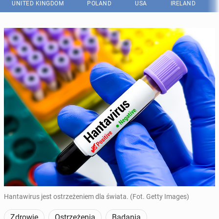
UNITED KINGDOM
POLAND
USA
IRELAND
Hantawirus jest ostrzeżeniem dla świata. (Fot. Getty Images)
Zdrowie
Ostrzeżenia
Badania