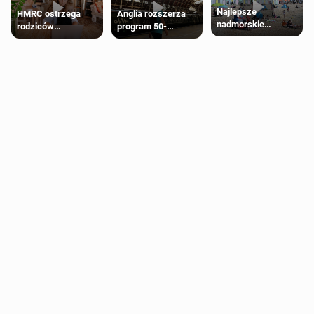
Najlepsze
HMRC ostrzega
Anglia rozszerza
nadmorskie
rodziców
program 50-
miasteczko blisko
pobierających Child
procentowych
Londynu
Benefit. Mogą być
zniżek kolejowych
zobowiązani do
na 18-latków
zwrotu zasiłku