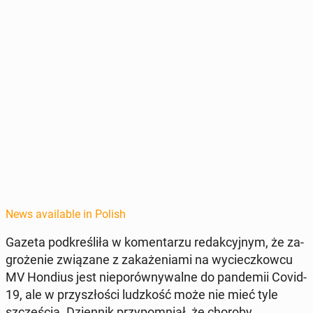
News available in Polish
Gazeta pod­kreśliła w ko­men­tarzu redak­cyjnym, że za­
groże­nie związane z za­każe­ni­a­mi na wycieczkow­cu
MV Hondius jest nieporówny­walne do pan­demii Covid-
19, ale w przyszłoś­ci ludzkość może nie mieć tyle
szczęś­cia. Dzi­en­nik przy­pom­ni­ał, że choroby