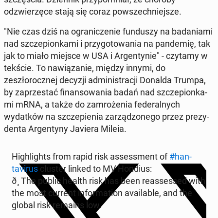
odzwierzęce stają się coraz powszech­niejsze.
"Nie czas dziś na ogranicze­nie fun­duszy na bada­ni­a­mi
nad szczepi­onka­mi i przy­go­towa­nia na pan­demię, tak
jak to miało miejsce w USA i Ar­gen­tynie" - czytamy w
tekście. To naw­iązanie, między innymi, do
zeszłorocznej decyzji ad­min­is­tracji Donalda Trumpa,
by za­przes­tać fi­nan­sowa­nia badań nad szczepi­onka­
mi mRNA, a także do zam­roże­nia fed­er­al­nych
wydatków na szczepi­enia zarząd­zonego przez prezy­
den­ta Ar­gen­tyny Javiera Mileia.
High­lights from rapid risk as­sess­ment of
#han­
tavirus
cluster linked to MV Hondius:
ð¸ The public health risk has been re­assessed with
the most current in­for­ma­tion avail­able, and the
global risk remains low.