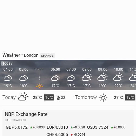
Weather
•
London
CHANGE
Today
04:00
05:00
05:38
06:00
07:00
08:00
09:00
10:00
11:
19°C
18°C
17°C
17°C
17°C
19°C
22°C
24
Today
Tomorrow
28°C
27°C
16°C
13°C
33
NBP Exchange Rate
DATE: 10 AUGUST
5.0172
4.3010
3.7324
GBP
EUR
USD
+0.0038
+0.0028
+0.0088
4.6005
CHF
-0.0044