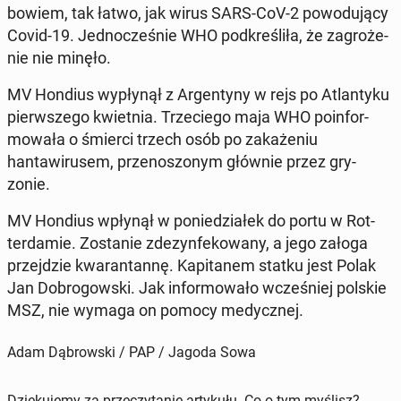
bowiem, tak łatwo, jak wirus SARS-CoV-2 powodu­ją­cy
Covid-19. Jed­nocześnie WHO pod­kreśliła, że za­groże­
nie nie minęło.
MV Hondius wypłynął z Ar­gen­tyny w rejs po At­lantyku
pier­wszego kwiet­nia. Trze­ciego maja WHO poin­for­
mowała o śmierci trzech osób po za­każe­niu
hantawirusem, przenos­zonym głównie przez gry­
zonie.
MV Hondius wpłynął w poniedzi­ałek do portu w Rot­
ter­damie. Zostanie zdezyn­fekowany, a jego załoga
prze­jdzie kwaran­tan­nę. Kap­i­tanem statku jest Polak
Jan Do­bro­gows­ki. Jak in­for­mowało wcześniej polskie
MSZ, nie wymaga on pomocy me­dy­cznej.
Adam Dąbrowski / PAP / Jagoda Sowa
Dziękujemy za przeczytanie artykułu. Co o tym myślisz?