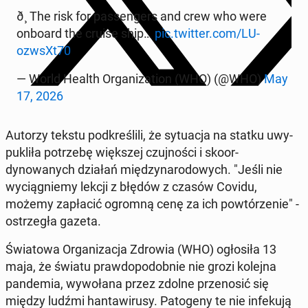
ð¸ The risk for pas­sen­gers and crew who were
onboard the cruise ship…
pic.twitter.com/LU­
ozwsXt70
— World Health Or­ga­ni­za­tion (WHO) (@WHO)
May
17, 2026
Autorzy tekstu pod­kreślili, że sytu­ac­ja na statku uwy­
puk­liła potrze­bę więk­szej czu­jnoś­ci i sko­or­
dynowanych działań między­nar­o­dowych. "Jeśli nie
wyciąg­niemy lekcji z błędów z czasów Covidu,
możemy za­płacić ogromną cenę za ich powtórze­nie" -
os­trzegła gazeta.
Świa­towa Or­ga­ni­za­c­ja Zdrowia (WHO) ogłosiła 13
maja, że światu praw­dopodob­nie nie grozi kolejna
pan­demia, wywołana przez zdolne przenosić się
między ludźmi hantawirusy. Patoge­ny te nie in­feku­ją