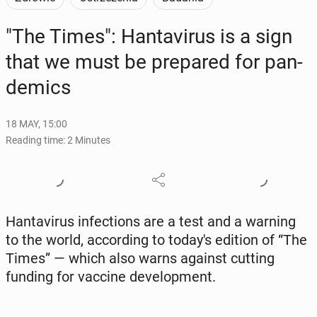
"The Times": Han­tavirus is a sign
that we must be pre­pared for pan­
demics
18 MAY, 15:00
Reading time: 2 Minutes
Han­tavirus in­fec­tions are a test and a warning
to the world, ac­cord­ing to today's edition of “The
Times” — which also warns against cutting
funding for vaccine de­vel­op­ment.