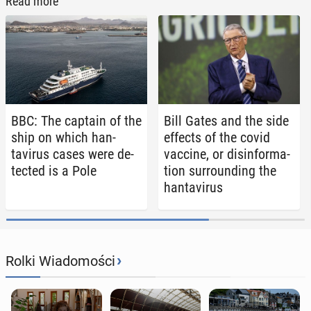
Read more
BBC: The captain of the
Bill Gates and the side
ship on which han­
effects of the covid
tavirus cases were de­
vaccine, or dis­in­for­ma­
tect­ed is a Pole
tion sur­round­ing the
han­tavirus
›
Rolki Wiadomości