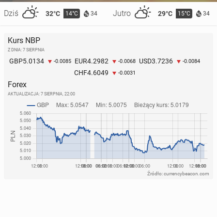
Dziś
Jutro
32°C
29°C
14°C
15°C
34
34
Kurs NBP
Z DNIA: 7 SIERPNIA
5.0134
4.2982
3.7236
GBP
EUR
USD
-0.0085
-0.0068
-0.0084
4.6049
CHF
-0.0031
Forex
AKTUALIZACJA:
7 SIERPNIA, 22:00
Źródło: currencybeacon.com