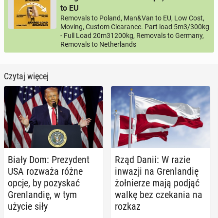
to EU
Removals to Poland, Man&Van to EU, Low Cost,
Moving, Custom Clearance. Part load 5m3/300kg
- Full Load 20m31200kg, Removals to Germany,
Removals to Netherlands
Czytaj więcej
Biały Dom: Pre­zy­dent
Rząd Danii: W razie
USA rozważa różne
inwazji na Gren­lan­dię
opcje, by po­zy­skać
żoł­nie­rze mają podjąć
Gren­lan­dię, w tym
walkę bez cze­ka­nia na
użycie siły
rozkaz