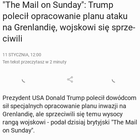
"The Mail on Sunday": Trump
polecił opra­co­wa­nie planu ataku
na Gren­lan­dię, woj­sko­wi się sprze­
ci­wi­li
11 STYCZNIA, 12:00
Ten tekst przeczytasz w 2 minuty
Pre­zy­dent USA Donald Trump polecił do­wód­com
sił spe­cjal­nych opra­co­wa­nie planu inwazji na
Gren­lan­dię, ale sprze­ci­wi­li się temu wysocy
rangą woj­sko­wi - podał dzisiaj bry­tyj­ski "The Mail
on Sunday".