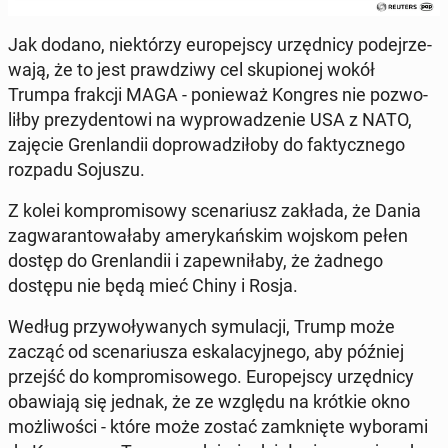
Jak dodano, nie­któ­rzy eu­ro­pej­scy urzęd­ni­cy po­dej­rze­
wa­ją, że to jest praw­dzi­wy cel sku­pio­nej wokół
Trumpa frakcji MAGA - po­nie­waż Kongres nie po­zwo­
lił­by pre­zy­den­to­wi na wy­pro­wa­dze­nie USA z NATO,
zajęcie Gren­lan­dii do­pro­wa­dzi­ło­by do fak­tycz­ne­go
rozpadu Sojuszu.
Z kolei kom­pro­mi­so­wy sce­na­riusz zakłada, że Dania
za­gwa­ran­to­wa­ła­by ame­ry­kań­skim wojskom pełen
dostęp do Gren­lan­dii i za­pew­ni­ła­by, że żadnego
dostępu nie będą mieć Chiny i Rosja.
Według przy­wo­ły­wa­nych sy­mu­la­cji, Trump może
zacząć od sce­na­riu­sza eska­la­cyj­ne­go, aby później
przejść do kom­pro­mi­so­we­go. Eu­ro­pej­scy urzęd­ni­cy
oba­wia­ją się jednak, że ze względu na krótkie okno
moż­li­wo­ści - które może zostać za­mknię­te wy­bo­ra­mi