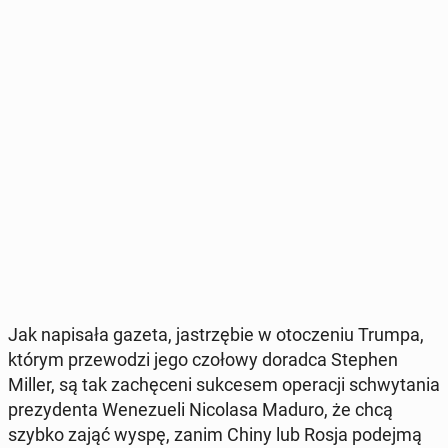
Jak na­pi­sa­ła gazeta, ja­strzę­bie w oto­cze­niu Trumpa,
którym prze­wo­dzi jego czołowy doradca Stephen
Miller, są tak za­chę­ce­ni suk­ce­sem ope­ra­cji schwy­ta­nia
pre­zy­den­ta We­ne­zu­eli Ni­co­la­sa Maduro, że chcą
szybko zająć wyspę, zanim Chiny lub Rosja podejmą