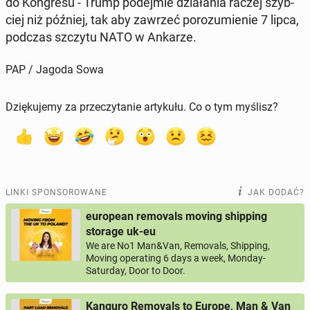
do Kon­gre­su - Trump po­dej­mie dzia­ła­nia raczej szyb­
ciej niż później, tak aby zawrzeć po­ro­zu­mie­nie 7 lipca,
podczas szczytu NATO w Ankarze.
PAP / Jagoda Sowa
Dziękujemy za przeczytanie artykułu. Co o tym myślisz?
LINKI SPONSOROWANE
JAK DODAĆ?
european removals moving shipping
storage uk-eu
We are No1 Man&Van, Removals, Shipping,
Moving operating 6 days a week, Monday-
Saturday, Door to Door.
Kanguro Removals to Europe, Man & Van