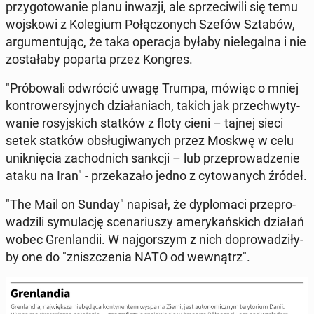
przy­go­to­wa­nie planu inwazji, ale sprze­ci­wi­li się temu
woj­sko­wi z Ko­le­gium Po­łą­czo­nych Szefów Sztabów,
ar­gu­men­tu­jąc, że taka ope­ra­cja byłaby nie­le­gal­na i nie
zo­sta­ła­by poparta przez Kongres.
"Pró­bo­wa­li od­wró­cić uwagę Trumpa, mówiąc o mniej
kon­tro­wer­syj­nych dzia­ła­niach, takich jak prze­chwy­ty­
wa­nie ro­syj­skich statków z floty cieni – tajnej sieci
setek statków ob­słu­gi­wa­nych przez Moskwę w celu
unik­nię­cia za­chod­nich sankcji – lub prze­pro­wa­dze­nie
ataku na Iran" - prze­ka­za­ło jedno z cy­to­wa­nych źródeł.
"The Mail on Sunday" napisał, że dy­plo­ma­ci prze­pro­
wa­dzi­li sy­mu­la­cję sce­na­riu­szy ame­ry­kań­skich działań
wobec Gren­lan­dii. W naj­gor­szym z nich do­pro­wa­dzi­ły­
by one do "znisz­cze­nia NATO od we­wnątrz".