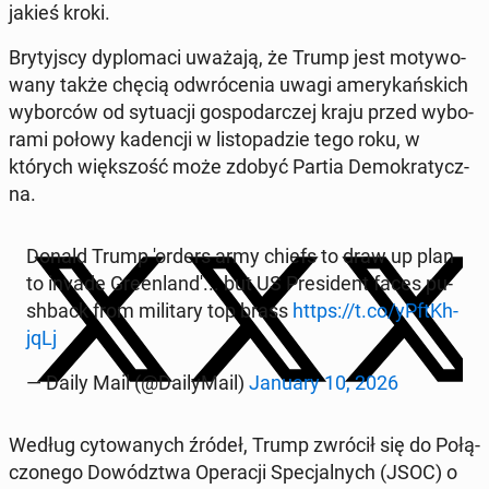
jakieś kroki.
Bry­tyj­scy dy­plo­ma­ci uważają, że Trump jest mo­ty­wo­
wa­ny także chęcią od­wró­ce­nia uwagi ame­ry­kań­skich
wy­bor­ców od sy­tu­acji go­spo­dar­czej kraju przed wy­bo­
ra­mi połowy ka­den­cji w li­sto­pa­dzie tego roku, w
których więk­szość może zdobyć Partia De­mo­kra­tycz­
na.
Donald Trump 'orders army chiefs to draw up plan
to invade Gre­en­lan­d'... but US Pre­si­dent faces pu­
sh­back from mi­li­ta­ry top brass
https://t.co/yP­ft­Kh­
jqLj
— Daily Mail (@Da­ily­Ma­il)
January 10, 2026
Według cy­to­wa­nych źródeł, Trump zwrócił się do Po­łą­
czo­ne­go Do­wódz­twa Ope­ra­cji Spe­cjal­nych (JSOC) o