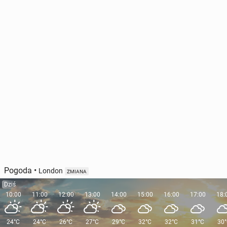
Pogoda
•
London
ZMIANA
Dziś
10:00
11:00
12:00
13:00
14:00
15:00
16:00
17:00
18:
24°C
24°C
26°C
27°C
29°C
32°C
32°C
31°C
30