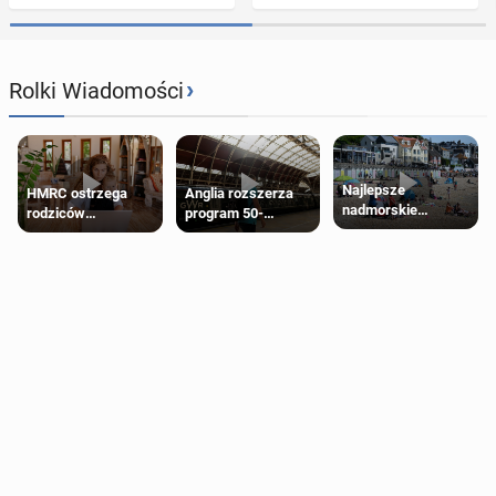
›
Rolki Wiadomości
Najlepsze
HMRC ostrzega
Anglia rozszerza
nadmorskie
rodziców
program 50-
miasteczko blisko
pobierających Child
procentowych
Londynu
Benefit. Mogą być
zniżek kolejowych
zobowiązani do
na 18-latków
zwrotu zasiłku