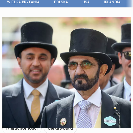
WIELKA BRYTANIA
POLSKA
USA
IRLANDIA
Szejk Dubaju posiada na Wyspach ponad 40 tys. hekatorów ziemi, co
czyni go wyjątkowo wpływową osobą. (Fot. Getty Images)
Nieruchomości
Ciekawostki