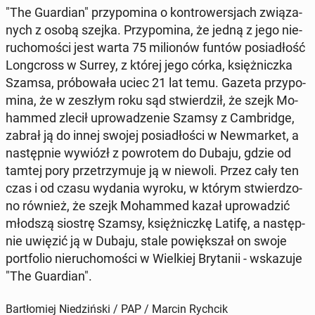
"The Gu­ar­dian" przy­po­mi­na o kon­tro­wer­sjach zwią­za­
nych z osobą szejka. Przy­po­mi­na, że jedną z jego nie­
ru­cho­mo­ści jest warta 75 mi­lio­nów funtów po­sia­dłość
Long­cross w Surrey, z której jego córka, księż­nicz­ka
Szamsa, pró­bo­wa­ła uciec 21 lat temu. Gazeta przy­po­
mi­na, że w zeszłym roku sąd stwier­dził, że szejk Mo­
ham­med zlecił upro­wa­dze­nie Szamsy z Cam­brid­ge,
zabrał ją do innej swojej po­sia­dło­ści w New­mar­ket, a
na­stęp­nie wywiózł z po­wro­tem do Dubaju, gdzie od
tamtej pory prze­trzy­mu­je ją w niewoli. Przez cały ten
czas i od czasu wydania wyroku, w którym stwier­dzo­
no również, że szejk Mo­ham­med kazał upro­wa­dzić
młodszą siostrę Szamsy, księż­nicz­kę Latifę, a na­stęp­
nie uwięzić ją w Dubaju, stale po­więk­szał on swoje
port­fo­lio nie­ru­cho­mo­ści w Wiel­kiej Bry­ta­nii - wska­zu­je
"The Gu­ar­dian".
Bartłomiej Niedziński / PAP / Marcin Rychcik