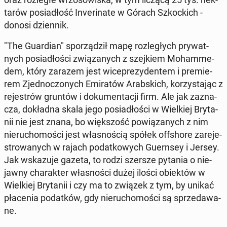
ta­rów po­sia­dłość In­ve­ri­na­te w Górach Szkoc­kich -
donosi dzien­nik.
"The Gu­ar­dian" spo­rzą­dził mapę roz­le­głych pry­wat­
nych po­sia­dło­ści zwią­za­nych z szej­kiem Mo­ham­me­
dem, który zarazem jest wi­ce­pre­zy­den­tem i pre­mie­
rem Zjed­no­czo­nych Emi­ra­tów Arab­skich, ko­rzy­sta­jąc z
re­je­strów gruntów i do­ku­men­ta­cji firm. Ale jak za­zna­
cza, do­kład­na skala jego po­sia­dło­ści w Wiel­kiej Bry­ta­
nii nie jest znana, bo więk­szość po­wią­za­nych z nim
nie­ru­cho­mo­ści jest wła­sno­ścią spółek of­fsho­re za­re­je­
stro­wa­nych w rajach po­dat­ko­wych Gu­ern­sey i Jersey.
Jak wska­zu­je gazeta, to rodzi szersze pytania o nie­
jaw­ny cha­rak­ter wła­sno­ści dużej ilości obiek­tów w
Wiel­kiej Bry­ta­nii i czy ma to związek z tym, by unikać
pła­ce­nia po­dat­ków, gdy nie­ru­cho­mo­ści są sprze­da­wa­
ne.