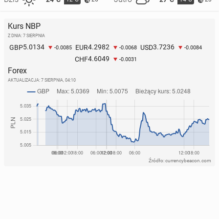
Kurs NBP
Z DNIA: 7 SIERPNIA
5.0134
4.2982
3.7236
GBP
EUR
USD
-0.0085
-0.0068
-0.0084
4.6049
CHF
-0.0031
Forex
AKTUALIZACJA:
7 SIERPNIA, 04:10
Źródło: currencybeacon.com