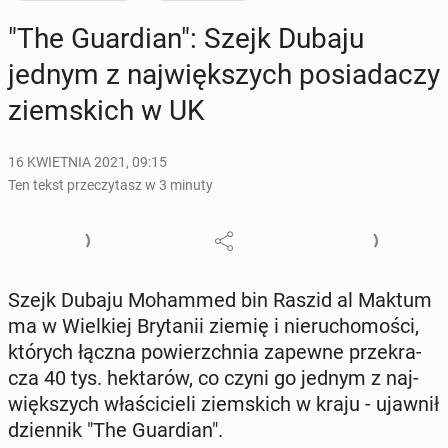
"The Gu­ar­dian": Szejk Dubaju
jednym z naj­więk­szych po­sia­da­czy
ziem­skich w UK
16 KWIETNIA 2021, 09:15
Ten tekst przeczytasz w 3 minuty
Szejk Dubaju Mo­ham­med bin Raszid al Maktum
ma w Wiel­kiej Bry­ta­nii ziemię i nie­ru­cho­mo­ści,
których łączna po­wierzch­nia zapewne prze­kra­
cza 40 tys. hek­ta­rów, co czyni go jednym z naj­
więk­szych wła­ści­cie­li ziem­skich w kraju - ujawnił
dzien­nik "The Gu­ar­dian".