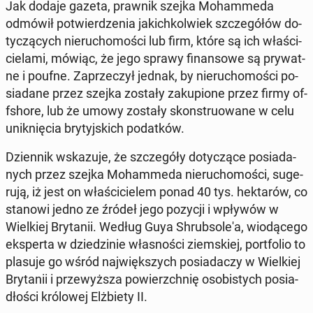
Jak dodaje gazeta, prawnik szejka Mo­ham­me­da
odmówił po­twier­dze­nia ja­kich­kol­wiek szcze­gó­łów do­
ty­czą­cych nie­ru­cho­mo­ści lub firm, które są ich wła­ści­
cie­la­mi, mówiąc, że jego sprawy fi­nan­so­we są pry­wat­
ne i poufne. Za­prze­czył jednak, by nie­ru­cho­mo­ści po­
sia­da­ne przez szejka zostały za­ku­pio­ne przez firmy of­
fsho­re, lub że umowy zostały skon­stru­owa­ne w celu
unik­nię­cia bry­tyj­skich po­dat­ków.
Dzien­nik wska­zu­je, że szcze­gó­ły do­ty­czą­ce po­sia­da­
nych przez szejka Mo­ham­me­da nie­ru­cho­mo­ści, su­ge­
ru­ją, iż jest on wła­ści­cie­lem ponad 40 tys. hek­ta­rów, co
stanowi jedno ze źródeł jego pozycji i wpływów w
Wiel­kiej Bry­ta­nii. Według Guya Shrub­so­le­'a, wio­dą­ce­go
eks­per­ta w dzie­dzi­nie wła­sno­ści ziem­skiej, port­fo­lio to
plasuje go wśród naj­więk­szych po­sia­da­czy w Wiel­kiej
Bry­ta­nii i prze­wyż­sza po­wierzch­nię oso­bi­stych po­sia­
dło­ści kró­lo­wej Elż­bie­ty II.