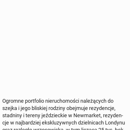
Ogromne port­fo­lio nie­ru­cho­mo­ści na­le­żą­cych do
szejka i jego bli­skiej rodziny obej­mu­je re­zy­den­cje,
stad­ni­ny i tereny jeź­dziec­kie w New­mar­ket, re­zy­den­
cje w naj­bar­dziej eks­klu­zyw­nych dziel­ni­cach Londynu
oraz roz­le­głe wrzo­so­wi­ska, w tym liczącą 25 tys. hek­