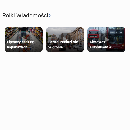
›
Rolki Wiadomości
Lipcowy ranking
Bristol znalazł się
Kierowcy
najtańszych
w gronie
autobusów w
supermarketów
najlepszych
Londynie
kierunków podróży
zapowiadają strajki
na świecie