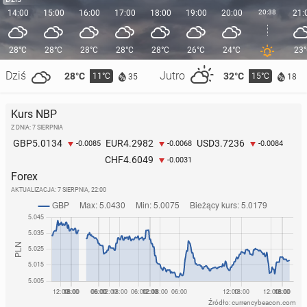
14:00
15:00
16:00
17:00
18:00
19:00
20:00
20:38
21:
28°C
28°C
28°C
28°C
28°C
26°C
24°C
23
Dziś
Jutro
28°C
32°C
11°C
15°C
35
18
Kurs NBP
Z DNIA: 7 SIERPNIA
5.0134
4.2982
3.7236
GBP
EUR
USD
-0.0085
-0.0068
-0.0084
4.6049
CHF
-0.0031
Forex
AKTUALIZACJA:
7 SIERPNIA, 22:00
Źródło: currencybeacon.com