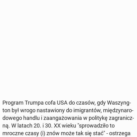
Program Trumpa cofa USA do czasów, gdy Wa­szyng­
ton był wrogo na­sta­wio­ny do imi­gran­tów, mię­dzy­na­ro­
do­we­go handlu i za­an­ga­żo­wa­nia w po­li­ty­kę za­gra­nicz­
ną. W latach 20. i 30. XX wieku "spro­wa­dzi­ło to
mroczne czasy (i) znów może tak się stać" - ostrze­ga