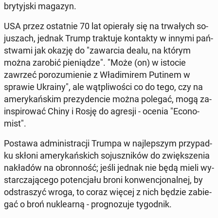
bry­tyj­ski magazyn.
USA przez ostat­nie 70 lat opie­ra­ły się na trwa­łych so­
ju­szach, jednak Trump trak­tu­je kon­tak­ty w innymi pań­
stwa­mi jak okazję do "za­war­cia dealu, na którym
można zarobić pie­nią­dze". "Może (on) w istocie
zawrzeć po­ro­zu­mie­nie z Wła­di­mi­rem Putinem w
sprawie Ukrainy", ale wąt­pli­wo­ści co do tego, czy na
ame­ry­kań­skim pre­zy­den­cie można polegać, mogą za­
in­spi­ro­wać Chiny i Rosję do agresji - ocenia "Eco­no­
mist".
Postawa ad­mi­ni­stra­cji Trumpa w naj­lep­szym przy­pad­
ku skłoni ame­ry­kań­skich so­jusz­ni­ków do zwięk­sze­nia
na­kła­dów na obron­ność; jeśli jednak nie będą mieli wy­
star­cza­ją­ce­go po­ten­cja­łu broni kon­wen­cjo­nal­nej, by
od­stra­szyć wroga, to coraz więcej z nich będzie za­bie­
gać o broń nu­kle­ar­ną - pro­gno­zu­je ty­go­dnik.