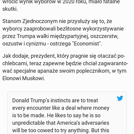
wró­cić wynik wyborów w 2020 roku, miało fatalne
skutki.
Stanom Zjed­no­czo­nym nie przy­słu­ży się to, że
wyborcy za­apro­bo­wa­li bez­li­to­sne wy­ko­rzy­sty­wa­nie
przez Trumpa walki mię­dzy­par­tyj­nej, oszczerstw,
oszustw i cynizmu - ostrze­ga "Eco­no­mist".
Jak dodaje, pre­zy­dent, który pragnie się otaczać po­
chleb­ca­mi, teraz zapewne będzie chciał za­gwa­ran­to­
wać spe­cjal­ne apanaże swoim po­plecz­ni­kom, w tym
Elonowi Muskowi.
Donald Trump’s in­stincts are to treat
every en­co­un­ter like a deal where money
is to be made. He likes to say he is so
unpre­dic­ta­ble that America’s ad­ver­sa­ries
will be too cowed to try any­thing. But this