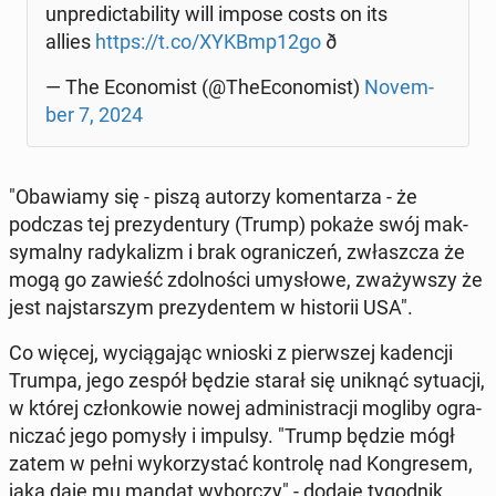
unpre­dic­ta­bi­li­ty will impose costs on its
allies
https://t.co/XYKBmp12go
ð
— The Eco­no­mist (@The­Eco­no­mist)
No­vem­
ber 7, 2024
"Oba­wia­my się - piszą autorzy ko­men­ta­rza - że
podczas tej pre­zy­den­tu­ry (Trump) pokaże swój mak­
sy­mal­ny ra­dy­ka­lizm i brak ogra­ni­czeń, zwłasz­cza że
mogą go zawieść zdol­no­ści umy­sło­we, zwa­żyw­szy że
jest naj­star­szym pre­zy­den­tem w hi­sto­rii USA".
Co więcej, wy­cią­ga­jąc wnioski z pierw­szej ka­den­cji
Trumpa, jego zespół będzie starał się uniknąć sy­tu­acji,
w której człon­ko­wie nowej ad­mi­ni­stra­cji mogliby ogra­
ni­czać jego pomysły i impulsy. "Trump będzie mógł
zatem w pełni wy­ko­rzy­stać kon­tro­lę nad Kon­gre­sem,
jaką daje mu mandat wy­bor­czy" - dodaje ty­go­dnik.