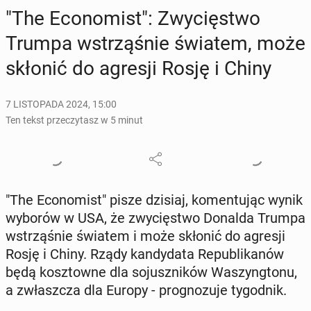
"The Eco­no­mist": Zwy­cię­stwo
Trumpa wstrzą­śnie światem, może
skłonić do agresji Rosję i Chiny
7 LISTOPADA 2024, 15:00
Ten tekst przeczytasz w 5 minut
"The Eco­no­mist" pisze dzisiaj, ko­men­tu­jąc wynik
wyborów w USA, że zwy­cię­stwo Donalda Trumpa
wstrzą­śnie światem i może skłonić do agresji
Rosję i Chiny. Rządy kan­dy­da­ta Re­pu­bli­ka­nów
będą kosz­tow­ne dla so­jusz­ni­ków Wa­szyng­to­nu,
a zwłasz­cza dla Europy - pro­gno­zu­je ty­go­dnik.