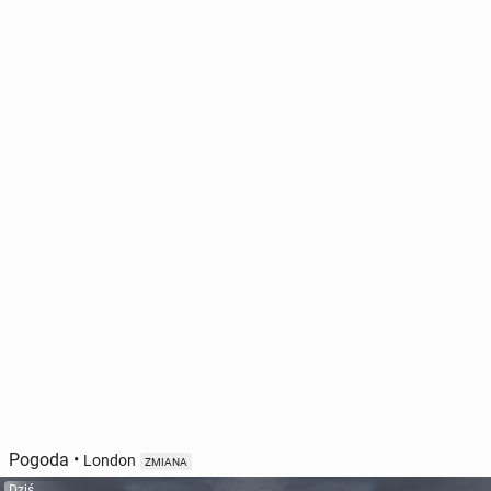
Pogoda
•
London
ZMIANA
Dziś