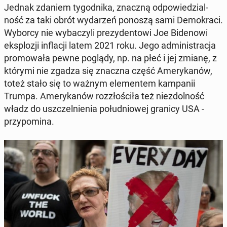
Jednak zdaniem ty­go­dni­ka, znaczną od­po­wie­dzial­
ność za taki obrót wy­da­rzeń ponoszą sami De­mo­kra­ci.
Wyborcy nie wy­ba­czy­li pre­zy­den­to­wi Joe Bi­de­no­wi
eks­plo­zji in­fla­cji latem 2021 roku. Jego ad­mi­ni­stra­cja
pro­mo­wa­ła pewne poglądy, np. na płeć i jej zmianę, z
którymi nie zgadza się znaczna część Ame­ry­ka­nów,
toteż stało się to ważnym ele­men­tem kam­pa­nii
Trumpa. Ame­ry­ka­nów roz­zło­ści­ła też nie­zdol­ność
władz do uszczel­nie­nia po­łu­dnio­wej granicy USA -
przy­po­mi­na.