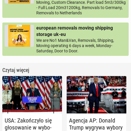
Moving, Custom Clearance. Part load 5m3/300kg
- Full Load 20m31200kg, Removals to Germany,
Removals to Netherlands
european removals moving shipping
storage uk-eu
We are No1 Man&Van, Removals, Shipping,
Moving operating 6 days a week, Monday-
Saturday, Door to Door.
Czytaj więcej
USA: Za­koń­czy­ło się
Agencja AP: Donald
gło­so­wa­nie w wy­bo­
Trump wygrywa wybory