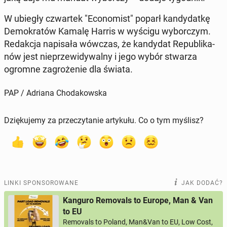
W ubiegły czwar­tek "Eco­no­mist" poparł kan­dy­dat­kę
De­mo­kra­tów Kamalę Harris w wyścigu wy­bor­czym.
Re­dak­cja na­pi­sa­ła wówczas, że kan­dy­dat Re­pu­bli­ka­
nów jest nie­prze­wi­dy­wal­ny i jego wybór stwarza
ogromne za­gro­że­nie dla świata.
PAP / Adriana Chodakowska
Dziękujemy za przeczytanie artykułu. Co o tym myślisz?
LINKI SPONSOROWANE
JAK DODAĆ?
Kanguro Removals to Europe, Man & Van
to EU
Removals to Poland, Man&Van to EU, Low Cost,