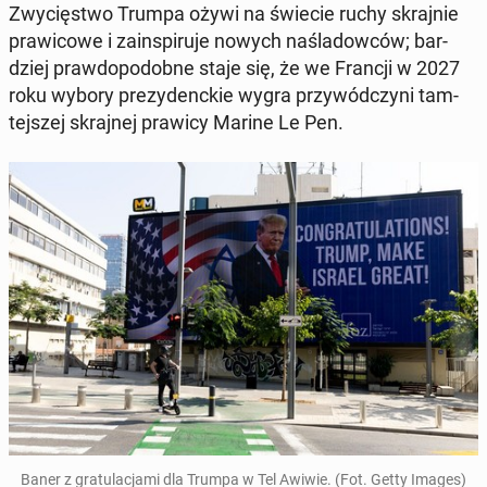
Zwy­cię­stwo Trumpa ożywi na świecie ruchy skraj­nie
pra­wi­co­we i za­in­spi­ru­je nowych na­śla­dow­ców; bar­
dziej praw­do­po­dob­ne staje się, że we Francji w 2027
roku wybory pre­zy­denc­kie wygra przy­wód­czy­ni tam­
tej­szej skraj­nej prawicy Marine Le Pen.
Baner z gra­tu­la­cja­mi dla Trumpa w Tel Awiwie. (Fot. Getty Images)