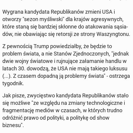
Wygrana kan­dy­da­ta Re­pu­bli­ka­nów zmieni USA i
otworzy "sezon my­śliw­ski" dla krajów agre­syw­nych,
które staną się bar­dziej skłonne do ata­ko­wa­nia są­sia­
dów, nie oba­wia­jąc się re­tor­sji ze strony Wa­szyng­to­nu.
Z pew­no­ścią Trump po­wie­dział­by, że będzie to
problem świata, a nie Stanów Zjed­no­czo­nych, "jednak
dwie wojny świa­to­we i ruj­nu­ją­ce za­ła­ma­nie handlu w
latach 30. dowodzą, że USA nie mają takiego luksusu
(...). Z czasem dopadną ją pro­ble­my świata" - ostrze­ga
ty­go­dnik.
Jak pisze, zwy­cię­stwo kan­dy­da­ta Re­pu­bli­ka­nów stało
się możliwe "ze względu na zmiany tech­no­lo­gicz­ne i
frag­men­ta­cję mediów w czasach, w których trudno
od­róż­nić prawo od po­li­ty­ki, a po­li­ty­kę od show
biznesu".