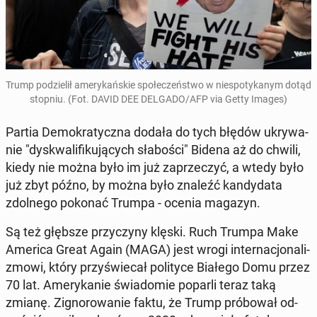
Trump po­dzie­lił ame­ry­kań­skie spo­łe­czeń­stwo w nie­spo­ty­ka­nym dotąd
stopniu. (Fot. DAVID DEE DELGADO/AFP via Getty Images)
Partia De­mo­kra­tycz­na dodała do tych błędów ukry­wa­
nie "dys­kwa­li­fi­ku­ją­cych sła­bo­ści" Bidena aż do chwili,
kiedy nie można było im już za­prze­czyć, a wtedy było
już zbyt późno, by można było znaleźć kan­dy­da­ta
zdol­ne­go pokonać Trumpa - ocenia magazyn.
Są też głębsze przy­czy­ny klęski. Ruch Trumpa Make
America Great Again (MAGA) jest wrogi in­ter­na­cjo­na­li­
zmo­wi, który przy­świe­cał po­li­ty­ce Białego Domu przez
70 lat. Ame­ry­ka­nie świa­do­mie poparli teraz taką
zmianę. Zi­gno­ro­wa­nie faktu, że Trump pró­bo­wał od­