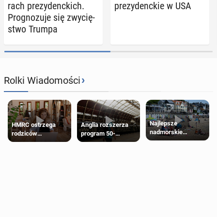
rach pre­zy­denc­kich.
pre­zy­denc­kie w USA
Pro­gno­zu­je się zwy­cię­
stwo Trumpa
›
Rolki Wiadomości
Najlepsze
HMRC ostrzega
Anglia rozszerza
nadmorskie
rodziców
program 50-
miasteczko blisko
pobierających Child
procentowych
Londynu
Benefit. Mogą być
zniżek kolejowych
zobowiązani do
na 18-latków
zwrotu zasiłku