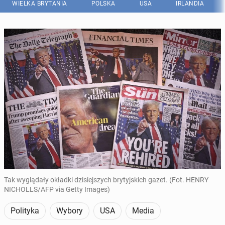
WIELKA BRYTANIA
POLSKA
USA
IRLANDIA
Tak wyglądały okładki dzisiejszych brytyjskich gazet. (Fot. HENRY
NICHOLLS/AFP via Getty Images)
Polityka
Wybory
USA
Media