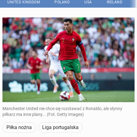
UNITED KINGDOM
POLAND
USA
IRELAND
Manchester United nie chce się rozstawać z Ronaldo, ale słynny
piłkarz ma inne plany... (Fot. Getty Images)
Piłka nożna
Liga portugalska