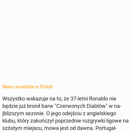
News available in Polish
Wszys­tko wskazu­je na to, że 37-letni Ronaldo nie
będzie już bronił barw "Cz­er­wonych Diabłów" w na­
jbliższym sezonie. O jego ode­jś­ciu z ang­iel­skiego
klubu, który za­kończył poprzed­nie roz­gry­w­ki ligowe na
szóstym miejscu, mowa jest od dawna. Por­tu­gal­