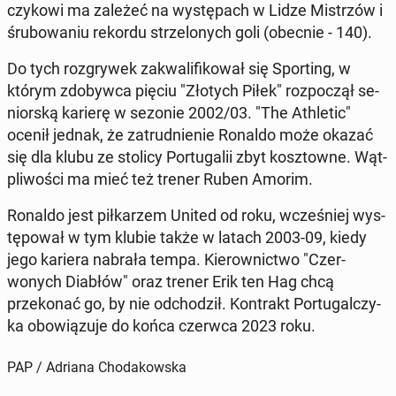
czykowi ma zależeć na wys­tę­pach w Lidze Mis­trzów i
śrubowa­niu rekordu strzelonych goli (obecnie - 140).
Do tych roz­gry­wek za­k­wal­i­fikował się Sport­ing, w
którym zdoby­w­ca pięciu "Złotych Piłek" rozpoczął se­
niorską karierę w sezonie 2002/03. "The Ath­let­ic"
ocenił jednak, że za­trud­nie­nie Ronaldo może okazać
się dla klubu ze stolicy Por­tu­galii zbyt kosz­towne. Wąt­
pli­woś­ci ma mieć też trener Ruben Amorim.
Ronaldo jest piłkarzem United od roku, wcześniej wys­
tępował w tym klubie także w latach 2003-09, kiedy
jego kariera nabrała tempa. Kierown­ict­wo "Cz­er­
wonych Diabłów" oraz trener Erik ten Hag chcą
przekon­ać go, by nie od­chodz­ił. Kon­trakt Por­tu­gal­czy­
ka obow­iązu­je do końca czerwca 2023 roku.
PAP / Adriana Chodakowska