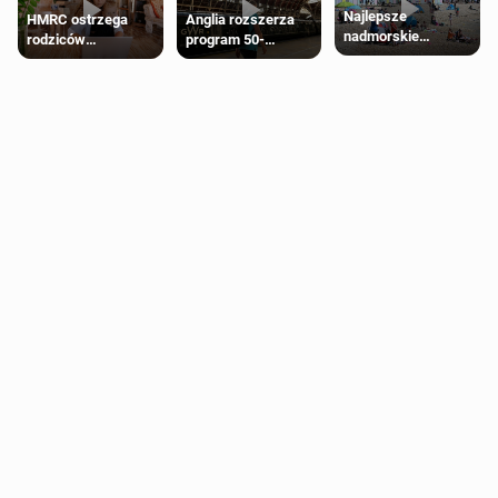
Najlepsze
HMRC ostrzega
Anglia rozszerza
nadmorskie
rodziców
program 50-
miasteczko blisko
pobierających Child
procentowych
Londynu
Benefit. Mogą być
zniżek kolejowych
zobowiązani do
na 18-latków
zwrotu zasiłku