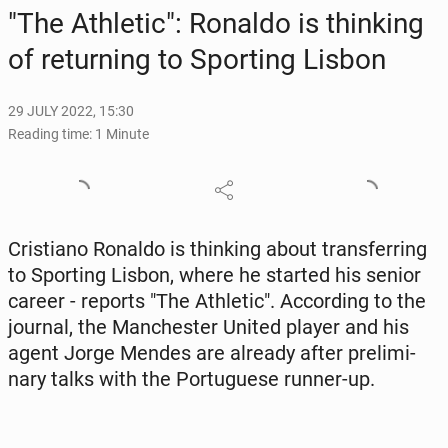
"The Ath­let­ic": Ronaldo is think­ing
of re­turn­ing to Sport­ing Lisbon
29 JULY 2022, 15:30
Reading time: 1 Minute
Cris­tiano Ronaldo is think­ing about trans­fer­ring
to Sport­ing Lisbon, where he started his senior
career - reports "The Ath­let­ic". Ac­cord­ing to the
journal, the Man­ches­ter United player and his
agent Jorge Mendes are already after pre­lim­i­
nary talks with the Por­tuguese runner-up.