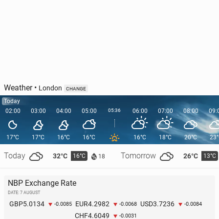
Weather
•
London
CHANGE
Today
02:00
03:00
04:00
05:00
05:36
06:00
07:00
08:00
09:
17°C
17°C
16°C
16°C
16°C
18°C
20°C
23
Today
Tomorrow
32°C
26°C
16°C
13°C
18
NBP Exchange Rate
DATE: 7 AUGUST
5.0134
4.2982
3.7236
GBP
EUR
USD
-0.0085
-0.0068
-0.0084
4.6049
CHF
-0.0031