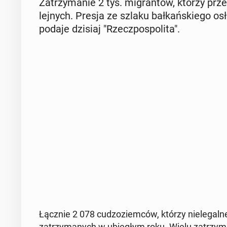
Za­trzy­ma­nie 2 tys. mi­gran­tów, którzy prze
lej­nych. Presja ze szlaku bał­kań­skie­go os
podaje dzisiaj "Rzecz­po­spo­li­ta".
Łącznie 2 078 cu­dzo­ziem­ców, którzy nie­le­gal­n
za­trzy­ma­nych w ubie­głym roku. Wielu za­trzy­m