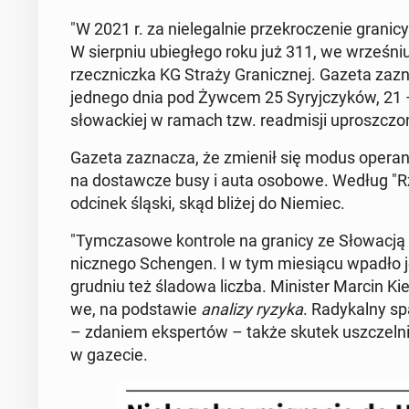
"W 2021 r. za nie­le­gal­nie prze­kro­cze­nie granic
W sierp­niu ubie­głe­go roku już 311, we wrze­śni
rzecz­nicz­ka KG Straży Gra­nicz­nej. Gazeta za
jednego dnia pod Żywcem 25 Sy­ryj­czy­ków, 21 – i
sło­wac­kiej w ramach tzw. re­ad­mi­sji uprosz­czo­
Gazeta za­zna­cza, że zmienił się modus ope­ran­di 
na do­staw­cze busy i auta osobowe. Według "Rz" mi
odcinek śląski, skąd bliżej do Niemiec.
"Tym­cza­so­we kon­tro­le na granicy ze Sło­wa­cją
nicz­ne­go Schen­gen. I w tym mie­sią­cu wpadło je
grudniu też śladowa liczba. Mi­ni­ster Marcin Kier­
we, na pod­sta­wie
analizy ryzyka
. Ra­dy­kal­ny s
– zdaniem eks­per­tów – także skutek uszczel­ni
w gazecie.