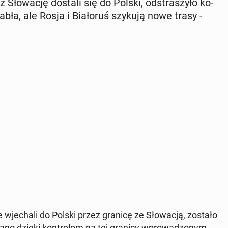
z Sło­wa­cję dostali się do Polski, od­stra­szy­ło ko­
łabła, ale Rosja i Bia­ło­ruś szykują nowe trasy -
e wje­cha­li do Polski przez granicę ze Sło­wa­cją, zostało
a­no dzięki kon­tro­lom na tej granicy wpro­wa­dzo­nym