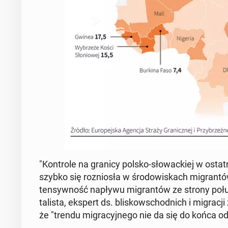
"Kon­tro­le na granicy polsko-sło­wac­kiej w ostat­
szybko się roz­nio­sła w śro­do­wi­skach mi­gran­tów 
ten­syw­ność napływu mi­gran­tów ze strony po­łu
ta­li­sta, ekspert ds. bli­skow­schod­nich i mi­gra­cj
że "trendu mi­gra­cyj­ne­go nie da się do końca od­