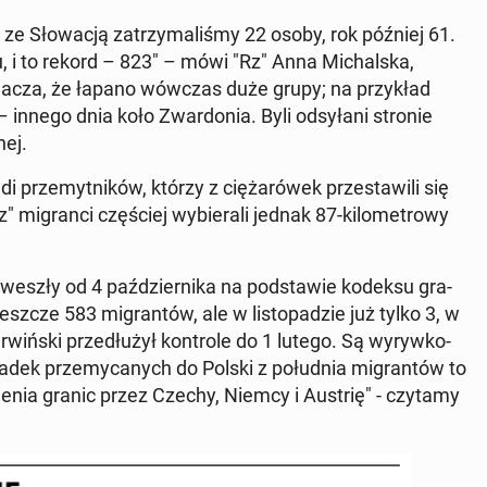
y ze Sło­wa­cją za­trzy­ma­li­śmy 22 osoby, rok później 61.
u, i to rekord – 823" – mówi "Rz" Anna Mi­chal­ska,
­zna­cza, że łapano wówczas duże grupy; na przy­kład
nnego dnia koło Zwar­do­nia. Byli od­sy­ła­ni stronie
nej.
prze­myt­ni­ków, którzy z cię­ża­ró­wek prze­sta­wi­li się
­gran­ci czę­ściej wy­bie­ra­li jednak 87-ki­lo­me­tro­wy
 weszły od 4 paź­dzier­ni­ka na pod­sta­wie kodeksu gra­
szcze 583 mi­gran­tów, ale w li­sto­pa­dzie już tylko 3, w
wiń­ski prze­dłu­żył kon­tro­le do 1 lutego. Są wy­ryw­ko­
padek prze­my­ca­nych do Polski z po­łu­dnia mi­gran­tów to
e­nia granic przez Czechy, Niemcy i Austrię" - czytamy