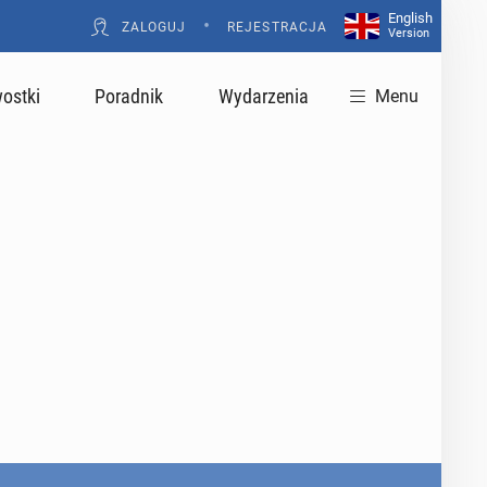
English
•
ZALOGUJ
REJESTRACJA
Version
ostki
Poradnik
Wydarzenia
Menu