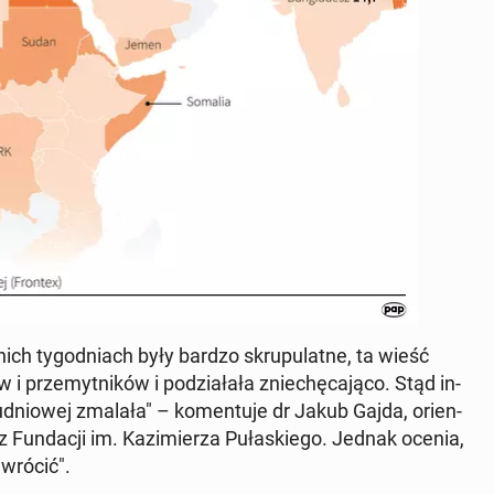
nich ty­go­dniach były bardzo skru­pu­lat­ne, ta wieść
i prze­myt­ni­ków i po­dzia­ła­ła znie­chę­ca­ją­co. Stąd in­
­dnio­wej zmalała" – ko­men­tu­je dr Jakub Gajda, orien­
i z Fun­da­cji im. Ka­zi­mie­rza Pu­ła­skie­go. Jednak ocenia,
wró­cić".