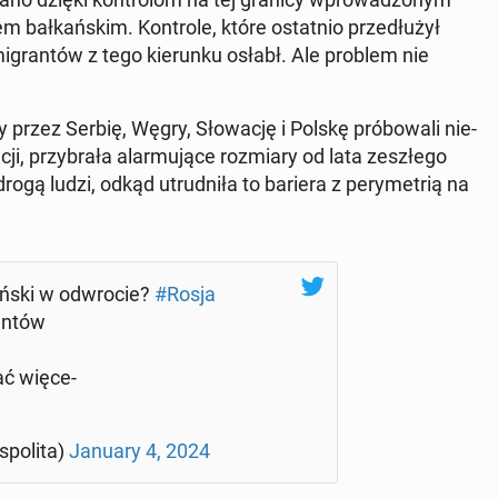
iem bał­kań­skim. Kon­tro­le, które ostat­nio prze­dłu­żył
gran­tów z tego kie­run­ku osłabł. Ale problem nie
 przez Serbię, Węgry, Sło­wa­cję i Polskę pró­bo­wa­li nie­
i, przy­bra­ła alar­mu­ją­ce roz­mia­ry od lata ze­szłe­go
ą drogą ludzi, odkąd utrud­ni­ła to bariera z pe­ry­me­trią na
ń­ski w od­wro­cie?
#Rosja
an­tów
ać wię­ce­
1
po­li­ta)
January 4, 2024