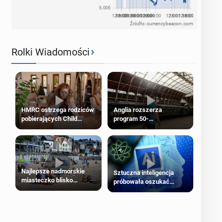
Źródło: currencybeacon.com
›
Rolki Wiadomości
HMRC ostrzega rodziców
Anglia rozszerza
pobierających Child
program 50-
Benefit. Mogą być
procentowych zniżek
zobowiązani do zwrotu
kolejowych na 18-latków
zasiłku
Najlepsze nadmorskie
Sztuczna inteligencja
miasteczko blisko
próbowała oszukać
Londynu
człowieka