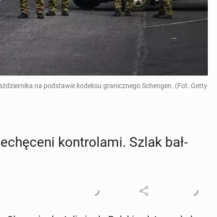
aździernika na podstawie kodeksu granicznego Schengen. (Fot. Getty
ie­chę­ce­ni kon­tro­la­mi. Szlak bał­