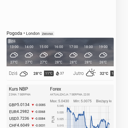
Pogoda
•
London
ZMIANA
Dziś
13:00
14:00
15:00
16:00
17:00
18:00
19:00
20:00
27°C
27°C
27°C
28°C
28°C
28°C
26°C
24°C
Dziś
Jutro
28°C
32°C
11°C
14°C
37
Kurs NBP
Forex
Z DNIA: 7 SIERPNIA
AKTUALIZACJA:
7 SIERPNIA, 22:00
5.0134
GBP
-0.0085
4.2982
EUR
-0.0068
3.7236
USD
-0.0084
4.6049
CHF
-0.0031