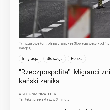
Tymczasowe kontrole na granicy ze Słowacją weszły od 4 p
Images)
Imigracja
Słowacja
Polska
"Rzecz­po­spo­li­ta": Mi­gran­ci zn
kań­ski zanika
4 STYCZNIA 2024, 11:15
Ten tekst przeczytasz w 3 minuty