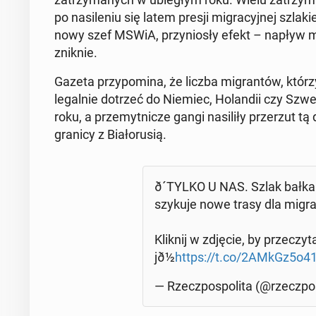
po na­si­le­niu się latem presji mi­gra­cyj­nej szla­k
nowy szef MSWiA, przy­nio­sły efekt – napływ mi­
zniknie.
Gazeta przy­po­mi­na, że liczba mi­gran­tów, którzy
le­gal­nie dotrzeć do Niemiec, Ho­lan­dii czy Szwecj
roku, a prze­myt­ni­cze gangi na­si­li­ły prze­rzut t
granicy z Bia­ło­ru­sią.
ð´TYL­KO U NAS. Szlak bał­ka
szykuje nowe trasy dla mi­gr
Kliknij w zdjęcie, by prze­czy­t
jð½
https://t.co/2AMkGz5o4
— Rzecz­po­spo­li­ta (@rzecz­po­s