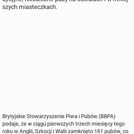
szych mia­stecz­kach.
Bry­tyj­skie Sto­wa­rzy­sze­nie Piwa i Pubów (BBPA)
podaje, że w ciągu pierw­szych trzech mie­się­cy tego
roku w Anglii, Szkocji i Walii za­mknię­to 161 pubów, co