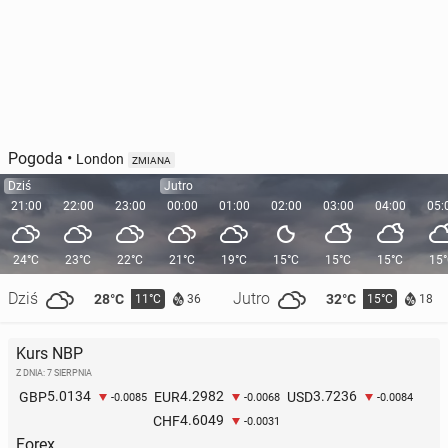
Pogoda
•
London
ZMIANA
Dziś
Jutro
21:00
22:00
23:00
00:00
01:00
02:00
03:00
04:00
05:
24°C
23°C
22°C
21°C
19°C
15°C
15°C
15°C
15
Dziś
Jutro
28°C
32°C
11°C
15°C
36
18
Kurs NBP
Z DNIA: 7 SIERPNIA
5.0134
4.2982
3.7236
GBP
EUR
USD
-0.0085
-0.0068
-0.0084
4.6049
CHF
-0.0031
Forex