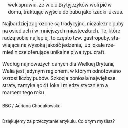
wek sprawia, że wielu Bry­tyj­czy­ków woli pić w
domu, trak­tu­jąc wyjście do pubu jako rzadki luksus.
Naj­bar­dziej za­gro­żo­ne są tra­dy­cyj­ne, nie­za­leż­ne puby
na osie­dlach i w mniej­szych mia­stecz­kach. Te, które
radzą sobie naj­le­piej, to często tzw. ga­stro­pu­by
, sta­
wia­ją­ce na wysoką jakość je­dze­nia, lub lokale rze­
mieśl­ni­cze ofe­ru­ją­ce uni­kal­ne piwa typu craft
.
Według naj­now­szych danych dla Wiel­kiej Bry­ta­nii,
Walia jest jedynym re­gio­nem, w którym od­no­to­wa­no
wzrost liczby pubów. Szkocja po­nio­sła naj­więk­sze
straty, za­my­ka­jąc 41 lokali między stycz­niem a
marcem tego roku.
BBC / Adriana Chodakowska
Dziękujemy za przeczytanie artykułu. Co o tym myślisz?