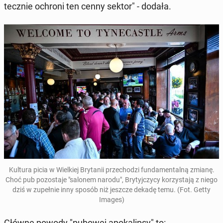
tecz­nie ochroni ten cenny sektor" - dodała.
Kultura picia w Wiel­kiej Bry­ta­nii prze­cho­dzi fun­da­men­tal­ną zmianę.
Choć pub po­zo­sta­je "salonem narodu", Bry­tyj­czy­cy ko­rzy­sta­ją z niego
dziś w zu­peł­nie inny sposób niż jeszcze dekadę temu. (Fot. Getty
Images)
Główne powody "pubowej apo­ka­lip­sy" to: