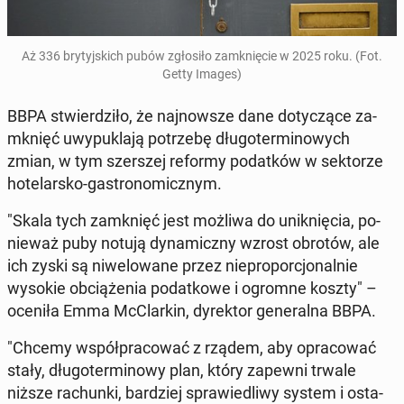
Aż 336 bry­tyj­skich pubów zgło­si­ło za­mknię­cie w 2025 roku. (Fot.
Getty Images)
BBPA stwier­dzi­ło, że naj­now­sze dane do­ty­czą­ce za­
mknięć uwy­pu­kla­ją po­trze­bę dłu­go­ter­mi­no­wych
zmian, w tym szer­szej reformy po­dat­ków w sek­to­rze
ho­te­lar­sko-ga­stro­no­micz­nym.
"Skala tych za­mknięć jest możliwa do unik­nię­cia, po­
nie­waż puby notują dy­na­micz­ny wzrost obrotów, ale
ich zyski są ni­we­lo­wa­ne przez nie­pro­por­cjo­nal­nie
wysokie ob­cią­że­nia po­dat­ko­we i ogromne koszty" –
oceniła Emma McC­lar­kin, dy­rek­tor ge­ne­ral­na BBPA.
"Chcemy współ­pra­co­wać z rządem, aby opra­co­wać
stały, dłu­go­ter­mi­no­wy plan, który zapewni trwale
niższe ra­chun­ki, bar­dziej spra­wie­dli­wy system i osta­