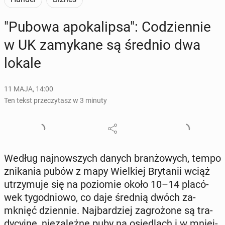
"Pubowa apo­ka­lip­sa": Co­dzien­nie
w UK za­my­ka­ne są średnio dwa
lokale
11 MAJA, 14:00
Ten tekst przeczytasz w 3 minuty
Według naj­now­szych danych bran­żo­wych, tempo
zni­ka­nia pubów z mapy Wiel­kiej Bry­ta­nii wciąż
utrzy­mu­je się na po­zio­mie około 10–14 pla­có­
wek ty­go­dnio­wo, co daje średnią dwóch za­
mknięć dzien­nie. Naj­bar­dziej za­gro­żo­ne są tra­
dy­cyj­ne, nie­za­leż­ne puby na osie­dlach i w mniej­