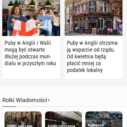
Puby w Anglii i Walii
Puby w Anglii otrzy­ma­
mogą być otwarte
ją wspar­cie od rządu.
dłużej podczas mun­
Od kwiet­nia będą
dia­lu w przy­szłym roku
płacić mniej za
podatek lokalny
›
Rolki Wiadomości
Najlepsze
HMRC ostrzega
Anglia rozszerza