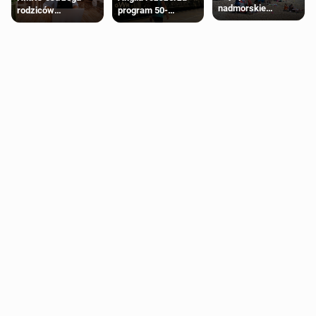
nadmorskie
rodziców
program 50-
miasteczko blisko
pobierających Child
procentowych
Londynu
Benefit. Mogą być
zniżek kolejowych
zobowiązani do
na 18-latków
zwrotu zasiłku