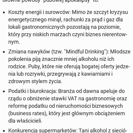
Koszty energii i su­row­ców
: Mimo że szczyt kryzysu
ener­ge­tycz­ne­go minął, ra­chun­ki za prąd i gaz dla
lokali ga­stro­no­micz­nych po­zo­sta­ją na po­zio­mie,
który przy niskich marżach czyni biznes nie­ren­tow­
nym.
Zmiana nawyków (tzw. "Mindful Drin­king")
: Młodsze
po­ko­le­nia piją znacz­nie mniej al­ko­ho­lu niż ich
rodzice. Puby, które nie oferują bogatej oferty je­dze­
nia lub roz­ryw­ki, prze­gry­wa­ją z ka­wiar­nia­mi i
zdrowym stylem życia.
Podatki i biu­ro­kra­cja
: Branża od dawna apeluje do
rządu o ob­ni­że­nie stawki VAT na ga­stro­no­mię oraz
reformę podatku od nie­ru­cho­mo­ści biz­ne­so­wych
(bu­si­ness rates
), który jest głównym ob­cią­że­niem
dla wła­ści­cie­li.
Kon­ku­ren­cja su­per­mar­ke­tów
: Tani alkohol z sie­ció­