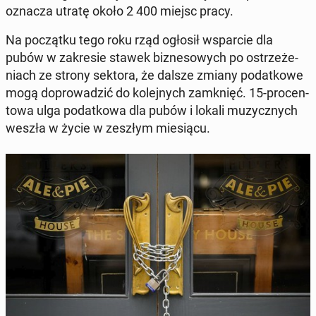
oznacza utratę około 2 400 miejsc pracy.
Na po­cząt­ku tego roku rząd ogłosił wspar­cie dla
pubów w za­kre­sie stawek biz­ne­so­wych po ostrze­że­
niach ze strony sektora, że ​​dal­sze zmiany po­dat­ko­we
mogą do­pro­wa­dzić do ko­lej­nych za­mknięć. 15-pro­cen­
to­wa ulga po­dat­ko­wa dla pubów i lokali mu­zycz­nych
weszła w życie w zeszłym mie­sią­cu.