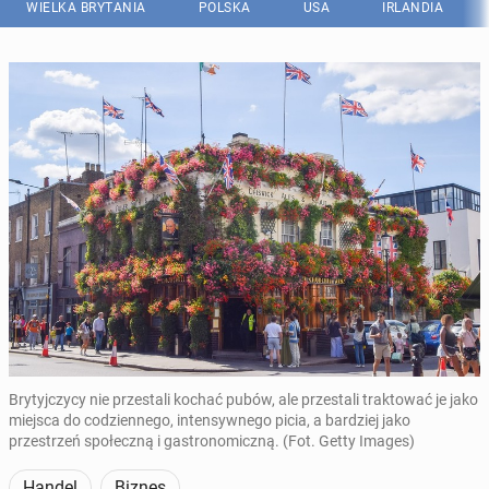
WIELKA BRYTANIA
POLSKA
USA
IRLANDIA
Brytyjczycy nie przestali kochać pubów, ale przestali traktować je jako
miejsca do codziennego, intensywnego picia, a bardziej jako
przestrzeń społeczną i gastronomiczną. (Fot. Getty Images)
Handel
Biznes