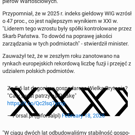
pierów Wartoś­ciowych.
Przy­pom­ni­ał, że w 2025 r. indeks gieł­dowy WIG wzrósł
o 47 proc., co jest na­jlep­szym wynikiem w XXI w.
"Liderem tego wzrostu były spółki kon­trolowane przez
Skarb Państwa. To dowód na poprawę jakości
zarządza­nia w tych pod­mio­tach" - stwierdz­ił min­is­ter.
Za­uważył też, że w zeszłym roku zan­otowano na
rynkach eu­rope­js­kich reko­r­dową liczbę fuzji i przejęć z
udzi­ałem pol­s­kich pod­miotów.
Za 5-6 lat do­go­nimy gospo­dar­c­zo Wielką Bry­tanię?
"Cały świat patrzy na Polskę"
https://t.co/Qc2lsq7ymp
— Forsal.pl (@for­salpl)
Feb­ru­ary 18, 2026
"W ciągu dwóch lat odbu­dowal­iśmy sta­bil­ność gospo­