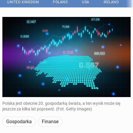
UNITED KINGDOM
POLAND
USA
IRELAND
Polska jest obecnie 20. gospodarką świata, a ten wynik może się
jeszcze za kilka lat poprawić. (Fot. Getty Images)
Gospodarka
Finanse