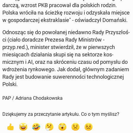
dar­czą, wzrost PKB pra­cow­ał dla pol­s­kich rodzin.
Polska wróciła na ścieżkę rozwoju i odzyskała miejsce
w gospo­dar­czej ek­strak­lasie" - oświad­czył Do­mańs­ki.
Odnosząc się do powołanej niedawno Rady Przyszłoś­
ci (ciało do­rad­cze Prezesa Rady Min­istrów -
przyp.red.), min­is­ter stwierdz­ił, że w pier­wszych
miesią­cach dzi­ała­nia skupi się na sek­torze kos­
micznym i AI, oraz na skróce­niu czasu od pomysłu do
wdroże­nia rynkowego. Jak dodał, głównym zadaniem
Rady jest bu­dowanie suw­eren­noś­ci tech­no­log­icznej
Polski.
PAP / Adriana Chodakowska
Dziękujemy za przeczytanie artykułu. Co o tym myślisz?