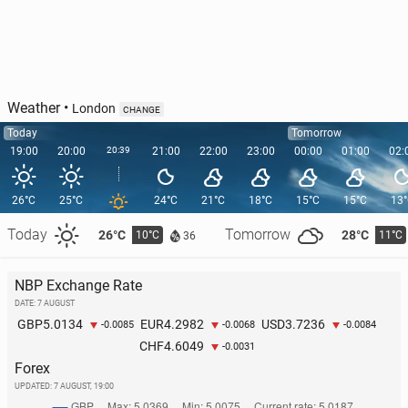
Weather
•
London
CHANGE
Today
Tomorrow
19:00
20:00
20:39
21:00
22:00
23:00
00:00
01:00
02:
26°C
25°C
24°C
21°C
18°C
15°C
15°C
13
Today
Tomorrow
26°C
28°C
10°C
11°C
36
NBP Exchange Rate
DATE: 7 AUGUST
5.0134
4.2982
3.7236
GBP
EUR
USD
-0.0085
-0.0068
-0.0084
4.6049
CHF
-0.0031
Forex
UPDATED:
7 AUGUST, 19:00