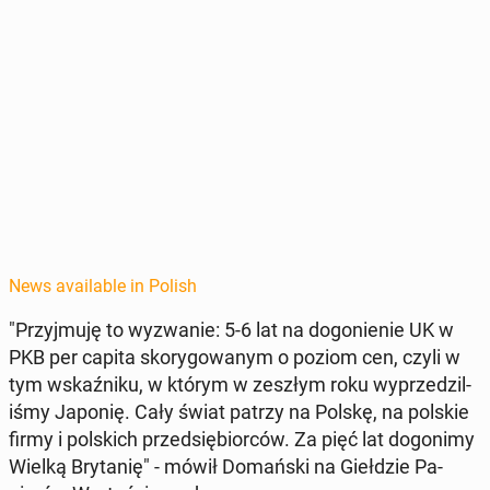
News available in Polish
"Przyj­mu­ję to wyzwanie: 5-6 lat na do­go­nie­nie UK w
PKB per capita sko­ry­gowanym o poziom cen, czyli w
tym wskaźniku, w którym w zeszłym roku wyprzedzil­
iśmy Japonię. Cały świat patrzy na Polskę, na polskie
firmy i pol­s­kich przed­siębior­ców. Za pięć lat do­go­nimy
Wielką Bry­tanię" - mówił Do­mańs­ki na Giełdzie Pa­