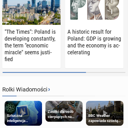
"The Times": Poland is
A his­toric result for
de­vel­op­ing con­stant­ly,
Poland: GDP is growing
the term "eco­nom­ic
and the economy is ac­
miracle" seems jus­ti­
cel­er­at­ing
fied
›
Rolki Wiadomości
Zasiłki dla osób
Sztuczna
BBC Weather
cierpiących na
inteligencja
zapowiada szóstą
schorzenia
próbowała oszukać
falę upałów w
psychiczne