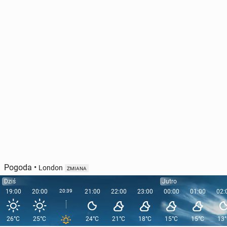
Pogoda
•
London
ZMIANA
Dziś
Jutro
19:00
20:00
20:39
21:00
22:00
23:00
00:00
01:00
02:
26°C
25°C
24°C
21°C
18°C
15°C
15°C
13