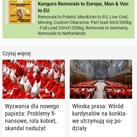
Kanguro Removals to Europe, Man & Van
to EU
Removals to Poland, Man&Van to EU, Low Cost,
Moving, Custom Clearance. Part load 5m3/300kg
- Full Load 20m31200kg, Removals to Germany,
Removals to Netherlands
Czytaj więcej
Wy­zwa­nia dla nowego
Włoska prasa: Wśród
papieża: Pro­ble­my fi­
kar­dy­na­łów na kon­kla­
nan­so­we, rola kobiet,
we utrzy­mu­ją się po­
skandal nadużyć
dzia­ły