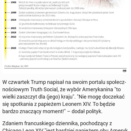
W czwar­tek Trump napisał na swoim portalu spo­łecz­
no­ścio­wym Truth Social, że wybór Ame­ry­ka­ni­na "to
wielki za­szczyt dla (jego) kraju". "Nie mogę do­cze­kać
się spo­tka­nia z pa­pie­żem Leonem XIV. To będzie
bardzo zna­czą­cy moment!" – dodał polityk.
Zdaniem fran­cu­skie­go dzien­ni­ka, po­cho­dzą­cy z
Chicago Leon XIV "jest bar­dziej pa­pie­żem obu Ameryk