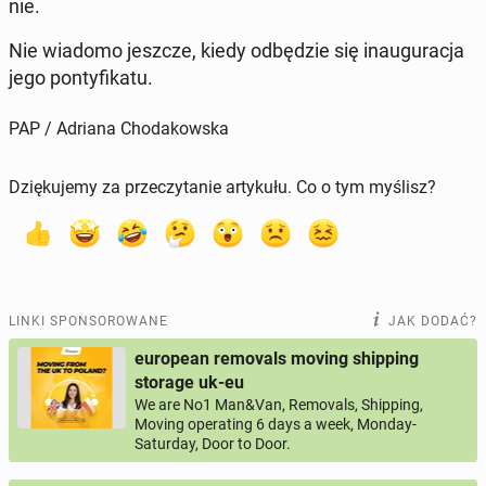
nie.
Nie wiadomo jeszcze, kiedy od­bę­dzie się in­au­gu­ra­cja
jego pon­ty­fi­ka­tu.
PAP / Adriana Chodakowska
Dziękujemy za przeczytanie artykułu. Co o tym myślisz?
LINKI SPONSOROWANE
JAK DODAĆ?
european removals moving shipping
storage uk-eu
We are No1 Man&Van, Removals, Shipping,
Moving operating 6 days a week, Monday-
Saturday, Door to Door.