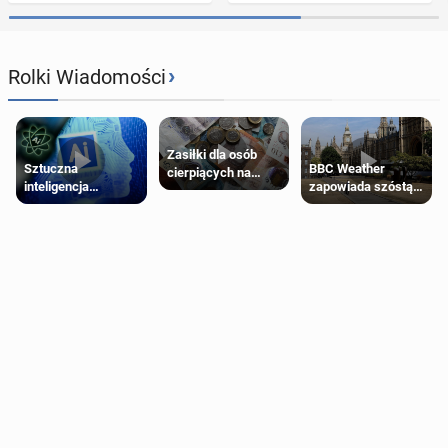
›
Rolki Wiadomości
Zasiłki dla osób
Sztuczna
BBC Weather
cierpiących na
inteligencja
zapowiada szóstą
schorzenia
próbowała oszukać
falę upałów w
psychiczne
człowieka
Londynie