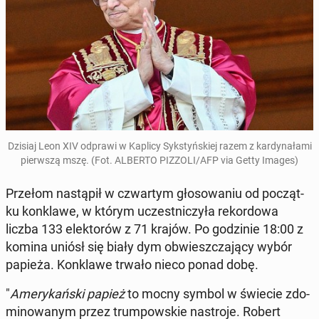
Dzisiaj Leon XIV odprawi w Kaplicy Syk­styń­skiej razem z kar­dy­na­ła­mi
pierw­szą mszę. (Fot. ALBERTO PIZZOLI/AFP via Getty Images)
Przełom na­stą­pił w czwar­tym gło­so­wa­niu od po­cząt­
ku kon­kla­we, w którym uczest­ni­czy­ła re­kor­do­wa
liczba 133 elek­to­rów z 71 krajów. Po go­dzi­nie 18:00 z
komina uniósł się biały dym ob­wiesz­cza­ją­cy wybór
papieża. Kon­kla­we trwało nieco ponad dobę.
"
Ame­ry­kań­ski papież
to mocny symbol w świecie zdo­
mi­no­wa­nym przez trum­pow­skie na­stro­je. Robert