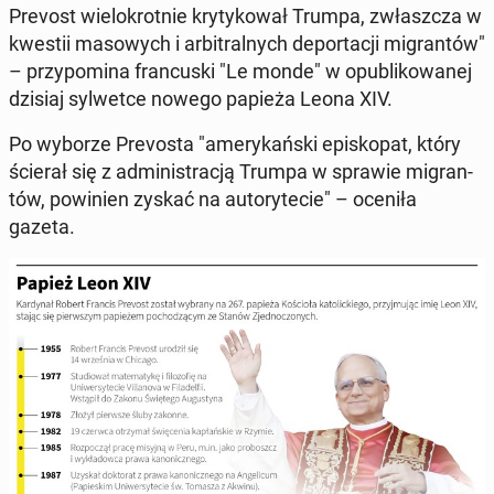
Prevost wie­lo­krot­nie kry­ty­ko­wał Trumpa, zwłasz­cza w
kwestii ma­so­wych i ar­bi­tral­nych de­por­ta­cji mi­gran­tów"
– przy­po­mi­na fran­cu­ski "Le monde" w opu­bli­ko­wa­nej
dzisiaj syl­wet­ce nowego papieża Leona XIV.
Po wyborze Pre­vo­sta "ame­ry­kań­ski epi­sko­pat, który
ścierał się z ad­mi­ni­stra­cją Trumpa w sprawie mi­gran­
tów, po­wi­nien zyskać na au­to­ry­te­cie" – oceniła
gazeta.