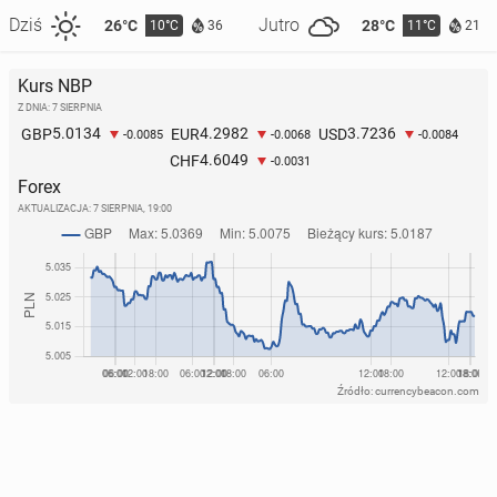
Dziś
Jutro
26°C
28°C
10°C
11°C
36
21
Kurs NBP
Z DNIA: 7 SIERPNIA
5.0134
4.2982
3.7236
GBP
EUR
USD
-0.0085
-0.0068
-0.0084
4.6049
CHF
-0.0031
Forex
AKTUALIZACJA:
7 SIERPNIA, 19:00
Źródło: currencybeacon.com