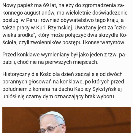
Nowy papież ma 69 lat, należy do zgro­ma­dze­nia za­
kon­ne­go au­gu­stia­nów, ma wie­lo­let­nie do­świad­cze­nie
posługi w Peru i również oby­wa­tel­stwo tego kraju, a
także pracy w Kurii Rzym­skiej. Uważany jest za "czło­
wie­ka środka", który może po­łą­czyć dwa skrzy­dła Ko­
ścio­ła, czyli zwo­len­ni­ków postępu i kon­ser­wa­ty­stów.
Przed kon­kla­we wy­mie­nia­ny był jako jeden z tzw. pa­
pa­bi­li, choć nie na pierw­szych miej­scach.
Hi­sto­rycz­ny dla Ko­ścio­ła dzień zaczął się od dwóch
po­ran­nych gło­so­wań na kon­kla­we, po których przed
po­łu­dniem z komina na dachu Kaplicy Syk­styń­skiej
uniósł się czarny dym ozna­cza­ją­cy brak wyboru.