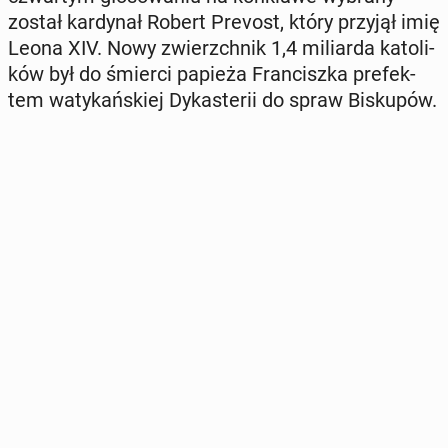
został kar­dy­nał Robert Prevost, który przyjął imię
Leona XIV. Nowy zwierzch­nik 1,4 mi­liar­da ka­to­li­
ków był do śmierci papieża Fran­cisz­ka pre­fek­
tem wa­ty­kań­skiej Dy­ka­ste­rii do spraw Bi­sku­pów.