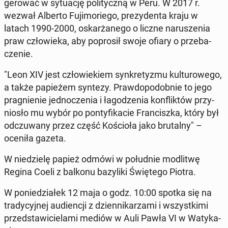
ge­ro­wać w sy­tu­ację po­li­tycz­ną w Peru. W 2017 r.
wezwał Alberto Fu­ji­mo­rie­go, pre­zy­den­ta kraju w
latach 1990-2000, oskar­ża­ne­go o liczne na­ru­sze­nia
praw czło­wie­ka, aby po­pro­sił swoje ofiary o prze­ba­
cze­nie.
"Leon XIV jest czło­wie­kiem syn­kre­ty­zmu kul­tu­ro­we­go,
a także pa­pie­żem syntezy. Praw­do­po­dob­nie to jego
pra­gnie­nie jed­no­cze­nia i ła­go­dze­nia kon­flik­tów przy­
nio­sło mu wybór po pon­ty­fi­ka­cie Fran­cisz­ka, który był
od­czu­wa­ny przez część Ko­ścio­ła jako bru­tal­ny" –
oceniła gazeta.
W nie­dzie­lę papież odmówi w po­łu­dnie mo­dli­twę
Regina Coeli z balkonu ba­zy­li­ki Świę­te­go Piotra.
W po­nie­dzia­łek 12 maja o godz. 10:00 spotka się na
tra­dy­cyj­nej au­dien­cji z dzien­ni­ka­rza­mi i wszyst­ki­mi
przed­sta­wi­cie­la­mi mediów w Auli Pawła VI w Wa­ty­ka­