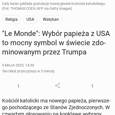
Cały świat gskłada gratulacje nowej głowie Kościoła katolickiego.
(Fot. THOMAS COEX/AFP via Getty Images)
Religia
USA
Watykan
"Le Monde": Wybór papieża z USA
to mocny symbol w świecie zdo­
mi­no­wa­nym przez Trumpa
9 MAJA 2025, 14:30
Ten tekst przeczytasz w 3 minuty
Kościół ka­to­lic­ki ma nowego papieża, pierw­sze­
go po­cho­dzą­ce­go ze Stanów Zjed­no­czo­nych. W
czwar­tym gło­so­wa­niu na kon­kla­we wybrany