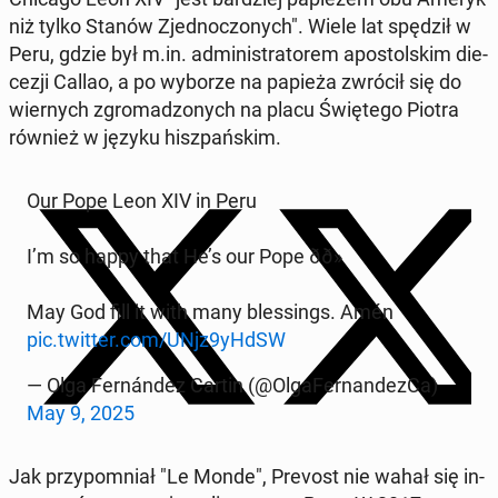
niż tylko Stanów Zjed­no­czo­nych". Wiele lat spędził w
Peru, gdzie był m.in. ad­mi­ni­stra­to­rem apo­stol­skim die­
ce­zji Callao, a po wyborze na papieża zwrócił się do
wier­nych zgro­ma­dzo­nych na placu Świę­te­go Piotra
również w języku hisz­pań­skim.
Our Pope Leon XIV in Peru
I’m so happy that He’s our Pope ðð»
May God fill it with many bles­sings. Amén
pic.twitter.com/UNjz9yHdSW
— Olga Fer­nán­dez Cartin (@Ol­ga­Fer­nan­dez­Ca)
May 9, 2025
Jak przy­po­mniał "Le Monde", Prevost nie wahał się in­