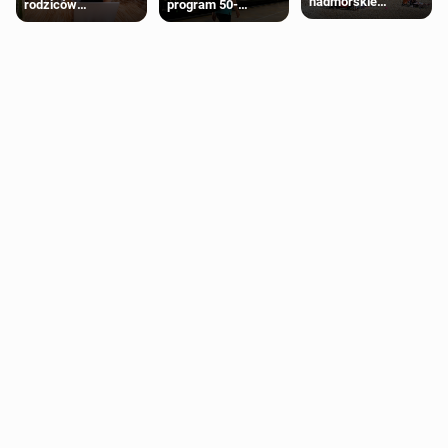
nadmorskie
rodziców
program 50-
miasteczko blisko
pobierających Child
procentowych
Londynu
Benefit. Mogą być
zniżek kolejowych
zobowiązani do
na 18-latków
zwrotu zasiłku