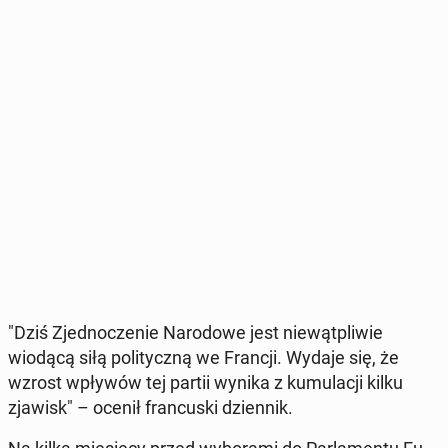
"Dziś Zjed­no­cze­nie Na­ro­do­we jest nie­wąt­pli­wie
wiodącą siłą po­li­tycz­ną we Francji. Wydaje się, że
wzrost wpływów tej partii wynika z ku­mu­la­cji kilku
zjawisk" – ocenił fran­cu­ski dzien­nik.