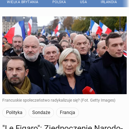
WIELKA BRYTANIA
POLSKA
USA
IRLANDIA
Francuskie społeczeństwo radykalizuje się? (Fot. Getty Images)
Polityka
Sondaże
Francja
"Le Figaro": Zjed­no­cze­nie Na­ro­do­