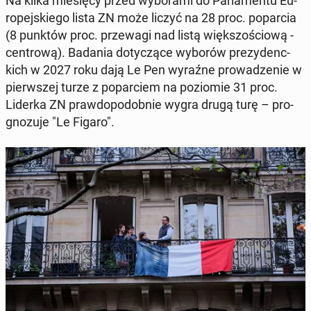
Na kilka mie­się­cy przed wy­bo­ra­mi do Par­la­men­tu Eu­
ro­pej­skie­go lista ZN może liczyć na 28 proc. po­par­cia
(8 punktów proc. prze­wa­gi nad listą więk­szo­ścio­wą -
cen­tro­wą). Badania do­ty­czą­ce wyborów pre­zy­denc­
kich w 2027 roku dają Le Pen wyraźne pro­wa­dze­nie w
pierw­szej turze z po­par­ciem na po­zio­mie 31 proc.
Liderka ZN praw­do­po­dob­nie wygra drugą turę – pro­
gno­zu­je "Le Figaro".