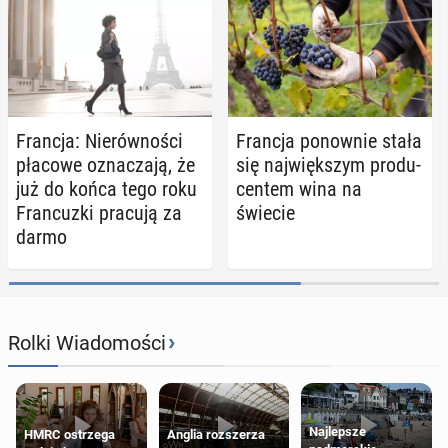
Francja: Nie­rów­no­ści
Francja po­now­nie stała
płacowe ozna­cza­ją, że
się naj­więk­szym pro­du­
już do końca tego roku
cen­tem wina na
Fran­cuz­ki pracują za
świecie
darmo
›
Rolki Wiadomości
Najlepsze
HMRC ostrzega
Anglia rozszerza