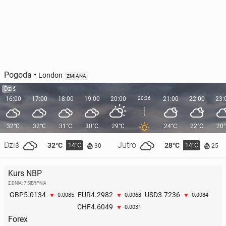
Pogoda
•
London
ZMIANA
Dziś
16:00
17:00
18:00
19:00
20:00
20:36
21:00
22:00
23:
32°C
32°C
31°C
30°C
29°C
24°C
22°C
20
Dziś
Jutro
32°C
28°C
14°C
14°C
30
25
Kurs NBP
Z DNIA: 7 SIERPNIA
5.0134
4.2982
3.7236
GBP
EUR
USD
-0.0085
-0.0068
-0.0084
4.6049
CHF
-0.0031
Forex