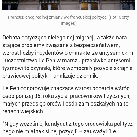
Fran­cu­zi chcą realnej zmiany we fran­cu­skiej po­li­ty­ce. (Fot. Getty
Images)
Debata do­ty­czą­ca nie­le­gal­nej mi­gra­cji, a także na­ra­
sta­ją­ce pro­ble­my zwią­za­ne z bez­pie­czeń­stwem,
wzrost liczby in­cy­den­tów o cha­rak­te­rze an­ty­se­mic­kim
i uczest­nic­two Le Pen w marszu prze­ciw­ko an­ty­se­mi­
ty­zmo­wi to czyn­ni­ki, które wzmoc­ni­ły pozycję skraj­nie
pra­wi­co­wej polityk – ana­li­zu­je dzien­nik.
Le Pen od­no­to­wu­je zna­czą­cy wzrost po­par­cia wśród
osób poniżej 35. roku życia, pra­cow­ni­ków fi­zycz­nych,
małych przed­się­bior­ców i osób za­miesz­ka­łych na te­
re­nach wiej­skich.
"Nigdy wcze­śniej kan­dy­dat z tego śro­do­wi­ska po­li­tycz­
ne­go nie miał tak silnej pozycji" – za­uwa­żył "Le