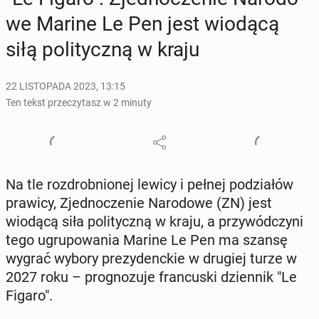
we Marine Le Pen jest wiodącą
siłą po­li­tycz­ną w kraju
22 LISTOPADA 2023, 13:15
Ten tekst przeczytasz w 2 minuty
Na tle roz­drob­nio­nej lewicy i pełnej po­dzia­łów
prawicy, Zjed­no­cze­nie Na­ro­do­we (ZN) jest
wiodącą siła po­li­tycz­ną w kraju, a przy­wód­czy­ni
tego ugru­po­wa­nia Marine Le Pen ma szansę
wygrać wybory pre­zy­denc­kie w drugiej turze w
2027 roku – pro­gno­zu­je fran­cu­ski dzien­nik "Le
Figaro".