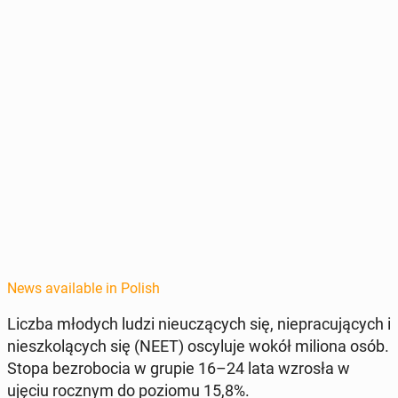
News available in Polish
Liczba młodych ludzi nieuczą­cych się, niepracu­ją­cych i
nieszkolą­cych się (NEET) os­cy­lu­je wokół miliona osób
.
Stopa bezrobo­cia w grupie 16–24 lata wzrosła w
ujęciu rocznym do poziomu 15,8%
.