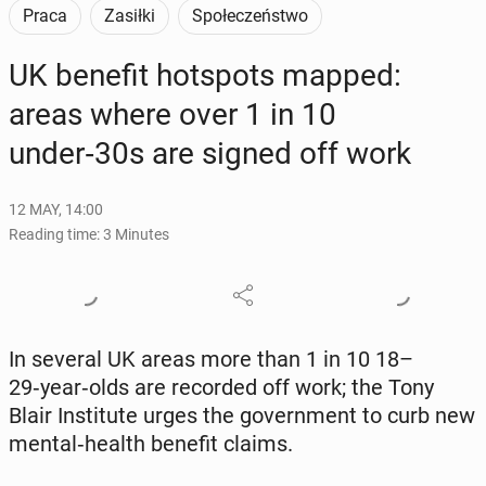
Praca
Zasiłki
Społeczeństwo
UK benefit hotspots mapped:
areas where over 1 in 10
under‑30s are signed off work
12 MAY, 14:00
Reading time: 3 Minutes
In several UK areas more than 1 in 10 18–
29‑year‑olds are record­ed off work; the Tony
Blair In­sti­tute urges the gov­ern­ment to curb new
men­tal‑health benefit claims.