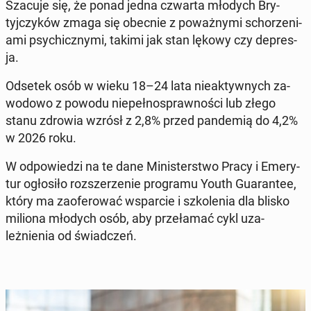
Szacuje się, że ponad jedna czwarta młodych Bry­
tyjczyków
zmaga się obecnie z poważny­mi schorzeni­
a­mi psy­chiczny­mi, takimi jak stan lękowy czy de­pres­
ja.
Odsetek osób w wieku 18–24 lata nieak­ty­wnych za­
wodowo z powodu niepełnosprawnoś­ci lub złego
stanu zdrowia wzrósł z 2,8% przed pan­demią do 4,2%
w 2026 roku
.
W odpowiedzi na te dane Min­is­terst­wo Pracy i Emery­
tur ogłosiło rozsz­erze­nie pro­gra­mu Youth Guar­an­tee
,
który ma za­ofer­ować ws­par­cie i szkole­nia dla blisko
miliona młodych osób, aby przeła­mać cykl uza­
leżnienia od świad­czeń.