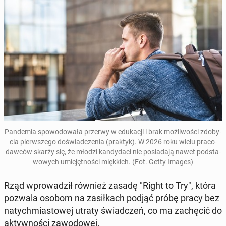
Pan­demia spowodowała przerwy w edukacji i brak możli­woś­ci zdoby­
cia pier­wszego doświad­czenia (praktyk). W 2026 roku wielu pra­co­
daw­ców skarży się, że młodzi kandy­daci nie posi­ada­ją nawet pod­sta­
wowych umiejęt­noś­ci mięk­kich. (Fot. Getty Images)
Rząd wprowadz­ił również zasadę "Right to Try"
, która
pozwala osobom na za­siłkach podjąć próbę pracy bez
naty­ch­mi­as­towej utraty świad­czeń, co ma zachę­cić do
ak­ty­wnoś­ci za­wodowej.