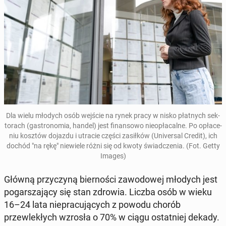
Dla wielu młodych osób wejście na rynek pracy w nisko płat­nych sek­
torach (gas­trono­mia, handel) jest fi­nan­sowo nieopła­calne. Po opłace­
niu kosztów dojazdu i utracie części za­siłków (Uni­ver­sal Credit), ich
dochód "na rękę" niewiele różni się od kwoty świad­czenia. (Fot. Getty
Images)
Główną przy­czyną bier­noś­ci za­wodowej młodych jest
pog­a­rsza­ją­cy się stan zdrowia. Liczba osób w wieku
16–24 lata niepracu­ją­cych z powodu chorób
przewlekłych wzrosła o 70% w ciągu os­tat­niej dekady
.