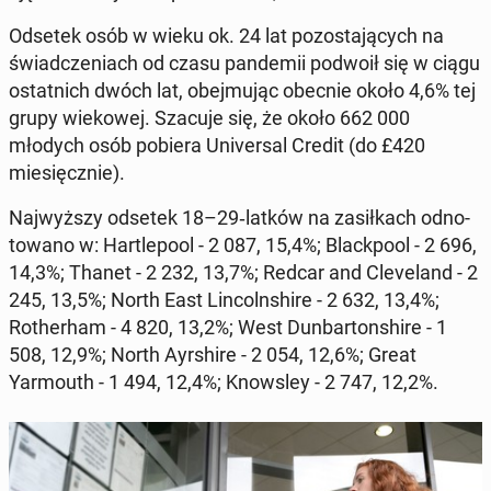
Odsetek osób w wieku ok. 24 lat po­zosta­ją­cych na
świad­czeni­ach od czasu pan­demii podwoił się w ciągu
os­tat­nich dwóch lat, obe­j­mu­jąc obecnie około 4,6%
tej
grupy wiekowej. Szacuje się, że około 662 000
młodych osób pobiera Uni­ver­sal Credit (do £420
miesięcznie).
Na­jwyższy odsetek 18–29‑latków na za­siłkach odno­
towano w: Hartle­pool - 2 087, 15,4%; Black­pool - 2 696,
14,3%; Thanet - 2 232, 13,7%; Redcar and Cleve­land - 2
245, 13,5%; North East Lin­colnshire - 2 632, 13,4%;
Rother­ham - 4 820, 13,2%; West Dun­bar­ton­shire - 1
508, 12,9%; North Ayr­shire - 2 054, 12,6%; Great
Yarmouth - 1 494, 12,4%; Knowsley - 2 747, 12,2%.