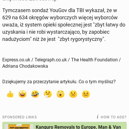
Tym­cza­sem sondaż YouGov dla TBI wykazał, że w
629 na 634 okręgów wybor­czych więcej wybor­ców
uważa, iż system opieki społecznej jest "zbyt łatwy do
uzyska­nia i nie robi wystar­cza­ją­co, by za­po­biec
naduży­ciom" niż że jest "zbyt ry­go­rysty­czny".
Express.co.uk / Telegraph.co.uk / The Health Foundation /
Adriana Chodakowska
Dziękujemy za przeczytanie artykułu. Co o tym myślisz?
SPONSORED LINKS
HOW TO ADD?
Kanguro Removals to Europe, Man & Van