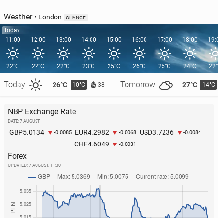
Weather
•
London
CHANGE
Today
11:00
12:00
13:00
14:00
15:00
16:00
17:00
18:00
19:
22°C
22°C
22°C
23°C
25°C
26°C
25°C
24°C
22
Today
Tomorrow
26°C
27°C
10°C
14°C
38
NBP Exchange Rate
DATE: 7 AUGUST
5.0134
4.2982
3.7236
GBP
EUR
USD
-0.0085
-0.0068
-0.0084
4.6049
CHF
-0.0031
Forex
UPDATED:
7 AUGUST, 11:30