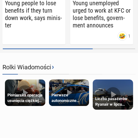
Young people to lose
Young un­em­ployed
ben­e­fits if they turn
urged to work at KFC or
down work, says min­is­
lose ben­e­fits, gov­ern­
ter
ment an­nounces
1
›
Rolki Wiadomości
Pierwsze
Pionierska operacja
Liczba pasażerów
autonomiczne
usunięcia ciężkiej
Ryanair w lipcu
Ubery pojawią się
wady wrodzonej
pobiła rekord
w Londynie jeszcze
płodu w łonie matki
tego lata