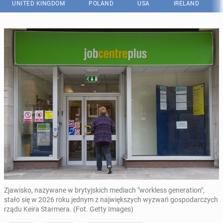
UNITED KINGDOM
POLAND
USA
IRELAND
Zjawisko, nazywane w brytyjskich mediach "workless generation",
stało się w 2026 roku jednym z największych wyzwań gospodarczych
rządu Keira Starmera. (Fot. Getty Images)