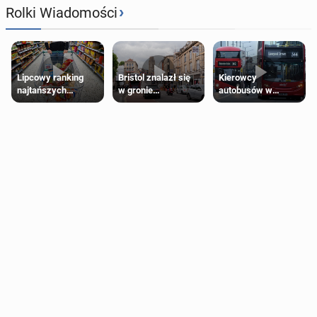
›
Rolki Wiadomości
Lipcowy ranking
Bristol znalazł się
Kierowcy
najtańszych
w gronie
autobusów w
supermarketów
najlepszych
Londynie
kierunków podróży
zapowiadają strajki
na świecie