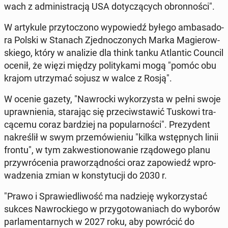
wach z ad­mi­ni­stra­cją USA do­ty­czą­cych obron­no­ści".
W ar­ty­ku­le przy­to­czo­no wy­po­wiedź byłego am­ba­sa­do­
ra Polski w Stanach Zjed­no­czo­nych Marka Ma­gie­row­
skie­go, który w ana­li­zie dla think tanku Atlan­tic Council
ocenił, że więzi między po­li­ty­ka­mi mogą "pomóc obu
krajom utrzy­mać sojusz w walce z Rosją".
W ocenie gazety, "Na­wroc­ki wy­ko­rzy­sta w pełni swoje
upraw­nie­nia, sta­ra­jąc się prze­ciw­sta­wić Tuskowi tra­
cą­ce­mu coraz bar­dziej na po­pu­lar­no­ści". Pre­zy­dent
na­kre­ślił w swym prze­mó­wie­niu "kilka wstęp­nych linii
frontu", w tym za­kwe­stio­no­wa­nie rzą­do­we­go planu
przy­wró­ce­nia pra­wo­rząd­no­ści oraz za­po­wiedź wpro­
wa­dze­nia zmian w kon­sty­tu­cji do 2030 r.
"Prawo i Spra­wie­dli­wość ma na­dzie­ję wy­ko­rzy­stać
sukces Na­wroc­kie­go w przy­go­to­wa­niach do wyborów
par­la­men­tar­nych w 2027 roku, aby po­wró­cić do