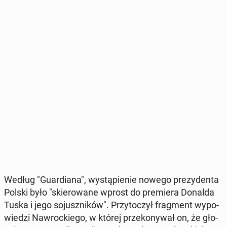
Według "Gu­ar­dia­na", wy­stą­pie­nie nowego pre­zy­den­ta
Polski było "skie­ro­wa­ne wprost do pre­mie­ra Donalda
Tuska i jego so­jusz­ni­ków". Przy­to­czył frag­ment wy­po­
wie­dzi Na­wroc­kie­go, w której prze­ko­ny­wał on, że gło­