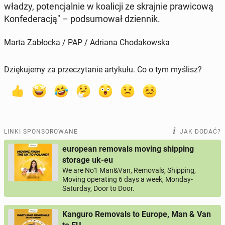
władzy, po­ten­cjal­nie w ko­ali­cji ze skraj­nie pra­wi­co­wą
Kon­fe­de­ra­cją" – pod­su­mo­wał dzien­nik.
Marta Zabłocka / PAP / Adriana Chodakowska
Dziękujemy za przeczytanie artykułu. Co o tym myślisz?
LINKI SPONSOROWANE
JAK DODAĆ?
european removals moving shipping
storage uk-eu
We are No1 Man&Van, Removals, Shipping,
Moving operating 6 days a week, Monday-
Saturday, Door to Door.
Kanguro Removals to Europe, Man & Van