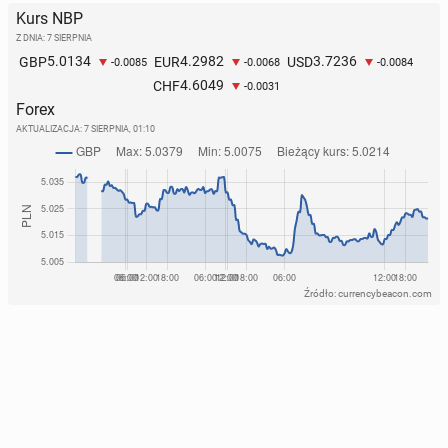
Kurs NBP
Z DNIA: 7 SIERPNIA
5.0134
4.2982
3.7236
GBP
EUR
USD
-0.0085
-0.0068
-0.0084
4.6049
CHF
-0.0031
Forex
AKTUALIZACJA:
7 SIERPNIA, 01:10
Źródło: currencybeacon.com