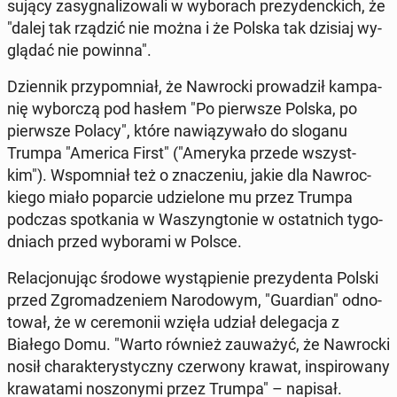
su­ją­cy za­sy­gna­li­zo­wa­li w wy­bo­rach pre­zy­denc­kich, że
"dalej tak rządzić nie można i że Polska tak dzisiaj wy­
glą­dać nie powinna".
Dzien­nik przy­po­mniał, że Na­wroc­ki pro­wa­dził kam­pa­
nię wy­bor­czą pod hasłem "Po pierw­sze Polska, po
pierw­sze Polacy", które na­wią­zy­wa­ło do sloganu
Trumpa "America First" ("Ameryka przede wszyst­
kim"). Wspo­mniał też o zna­cze­niu, jakie dla Na­wroc­
kie­go miało po­par­cie udzie­lo­ne mu przez Trumpa
podczas spo­tka­nia w Wa­szyng­to­nie w ostat­nich ty­go­
dniach przed wy­bo­ra­mi w Polsce.
Re­la­cjo­nu­jąc środowe wy­stą­pie­nie pre­zy­den­ta Polski
przed Zgro­ma­dze­niem Na­ro­do­wym, "Gu­ar­dian" od­no­
to­wał, że w ce­re­mo­nii wzięła udział de­le­ga­cja z
Białego Domu. "Warto również za­uwa­żyć, że Na­wroc­ki
nosił cha­rak­te­ry­stycz­ny czer­wo­ny krawat, in­spi­ro­wa­ny
kra­wa­ta­mi no­szo­ny­mi przez Trumpa" – napisał.