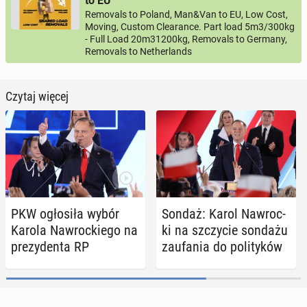
to EU
Removals to Poland, Man&Van to EU, Low Cost,
Moving, Custom Clearance. Part load 5m3/300kg
- Full Load 20m31200kg, Removals to Germany,
Removals to Netherlands
Czytaj więcej
PKW ogło­si­ła wybór
Sondaż: Karol Na­wroc­
Karola Na­wroc­kie­go na
ki na szczy­cie sondażu
pre­zy­den­ta RP
za­ufa­nia do po­li­ty­ków