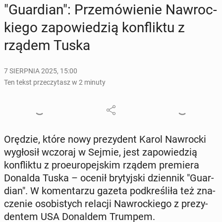
"Gu­ar­dian": Prze­mó­wie­nie Na­wroc­
kie­go za­po­wie­dzią kon­flik­tu z
rządem Tuska
7 SIERPNIA 2025, 15:00
Ten tekst przeczytasz w 2 minuty
Orędzie, które nowy pre­zy­dent Karol Na­wroc­ki
wy­gło­sił wczoraj w Sejmie, jest za­po­wie­dzią
kon­flik­tu z pro­eu­ro­pej­skim rządem pre­mie­ra
Donalda Tuska – ocenił bry­tyj­ski dzien­nik "Gu­ar­
dian". W ko­men­ta­rzu gazeta pod­kre­śli­ła też zna­
cze­nie oso­bi­stych relacji Na­wroc­kie­go z pre­zy­
den­tem USA Do­nal­dem Trumpem.