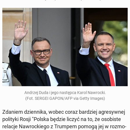
Andrzej Duda i jego na­stęp­ca Karol Na­wroc­ki.
(Fot. SERGEI GAPON/AFP via Getty Images)
Zdaniem dzien­ni­ka, wobec coraz bar­dziej agre­syw­nej
po­li­ty­ki Rosji "Polska będzie liczyć na to, że oso­bi­ste
relacje Na­wroc­kie­go z Trumpem pomogą jej w roz­mo­