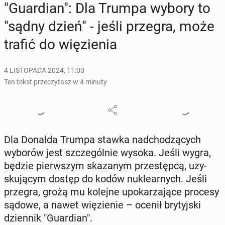
"Gu­ar­dian": Dla Trumpa wybory to
"sądny dzień" - jeśli przegra, może
trafić do wię­zie­nia
4 LISTOPADA 2024, 11:00
Ten tekst przeczytasz w 4 minuty
Dla Donalda Trumpa stawka nad­cho­dzą­cych
wyborów jest szcze­gól­nie wysoka. Jeśli wygra,
będzie pierw­szym ska­za­nym prze­stęp­cą, uzy­
sku­ją­cym dostęp do kodów nu­kle­ar­nych. Jeśli
przegra, grożą mu kolejne upo­ka­rza­ją­ce procesy
sądowe, a nawet wię­zie­nie – ocenił bry­tyj­ski
dzien­nik "Gu­ar­dian".