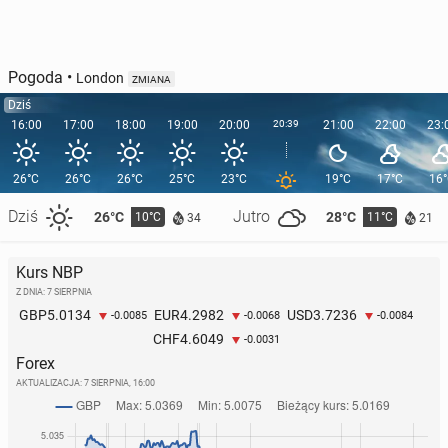
Pogoda
•
London
ZMIANA
Dziś
16:00
17:00
18:00
19:00
20:00
20:39
21:00
22:00
23:
26°C
26°C
26°C
25°C
23°C
19°C
17°C
16
Dziś
Jutro
26°C
28°C
10°C
11°C
34
21
Kurs NBP
Z DNIA: 7 SIERPNIA
5.0134
4.2982
3.7236
GBP
EUR
USD
-0.0085
-0.0068
-0.0084
4.6049
CHF
-0.0031
Forex
AKTUALIZACJA:
7 SIERPNIA, 16:00