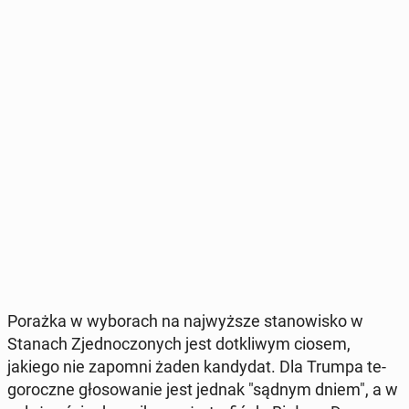
Porażka w wy­bo­rach na naj­wyż­sze sta­no­wi­sko w
Stanach Zjed­no­czo­nych jest do­tkli­wym ciosem,
jakiego nie zapomni żaden kan­dy­dat. Dla Trumpa te­
go­rocz­ne gło­so­wa­nie jest jednak "sądnym dniem", a w