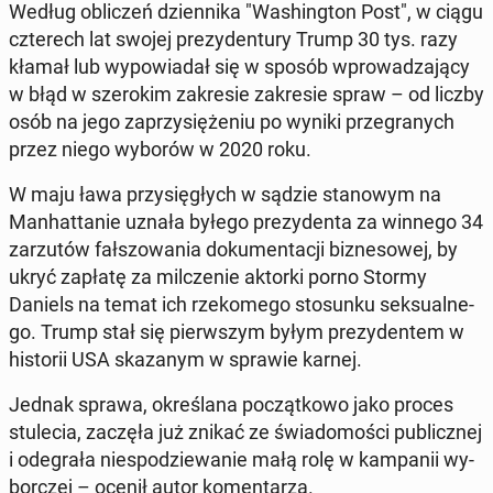
Według ob­li­czeń dzien­ni­ka "Wa­shing­ton Post", w ciągu
czte­rech lat swojej pre­zy­den­tu­ry Trump 30 tys. razy
kłamał lub wy­po­wia­dał się w sposób wpro­wa­dza­ją­cy
w błąd w sze­ro­kim za­kre­sie za­kre­sie spraw – od liczby
osób na jego za­przy­się­że­niu po wyniki prze­gra­nych
przez niego wyborów w 2020 roku.
W maju ława przy­się­głych w sądzie sta­no­wym na
Man­hat­ta­nie uznała byłego pre­zy­den­ta za winnego 34
za­rzu­tów fał­szo­wa­nia do­ku­men­ta­cji biz­ne­so­wej, by
ukryć zapłatę za mil­cze­nie aktorki porno Stormy
Daniels na temat ich rze­ko­me­go sto­sun­ku sek­su­al­ne­
go. Trump stał się pierw­szym byłym pre­zy­den­tem w
hi­sto­rii USA ska­za­nym w sprawie karnej.
Jednak sprawa, okre­śla­na po­cząt­ko­wo jako proces
stu­le­cia, zaczęła już znikać ze świa­do­mo­ści pu­blicz­nej
i ode­gra­ła nie­spo­dzie­wa­nie małą rolę w kam­pa­nii wy­
bor­czej – ocenił autor ko­men­ta­rza.