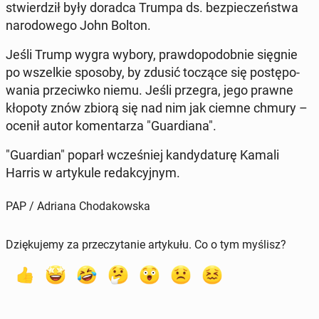
stwier­dził były doradca Trumpa ds. bez­pie­czeń­stwa
na­ro­do­we­go John Bolton.
Jeśli Trump wygra wybory, praw­do­po­dob­nie sięgnie
po wszel­kie sposoby, by zdusić toczące się po­stę­po­
wa­nia prze­ciw­ko niemu. Jeśli przegra, jego prawne
kłopoty znów zbiorą się nad nim jak ciemne chmury –
ocenił autor ko­men­ta­rza "Gu­ar­dia­na".
"Gu­ar­dian" poparł wcze­śniej kan­dy­da­tu­rę Kamali
Harris w ar­ty­ku­le re­dak­cyj­nym.
PAP / Adriana Chodakowska
Dziękujemy za przeczytanie artykułu. Co o tym myślisz?