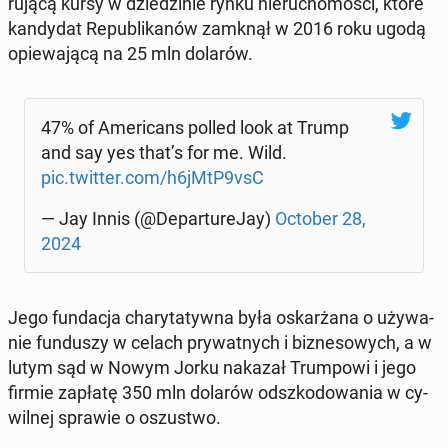
ru­ją­cą kursy w dzie­dzi­nie rynku nie­ru­cho­mo­ści, które
kan­dy­dat Re­pu­bli­ka­nów zamknął w 2016 roku ugodą
opie­wa­ją­cą na 25 mln dolarów.
47% of Ame­ri­cans polled look at Trump
and say yes that’s for me. Wild.
pic.twitter.com/h6jMtP9vsC
— Jay Innis (@De­par­tu­re­Jay)
October 28,
2024
Jego fun­da­cja cha­ry­ta­tyw­na była oskar­ża­na o uży­wa­
nie fun­du­szy w celach pry­wat­nych i biz­ne­so­wych, a w
lutym sąd w Nowym Jorku nakazał Trum­po­wi i jego
firmie zapłatę 350 mln dolarów od­szko­do­wa­nia w cy­
wil­nej sprawie o oszu­stwo.