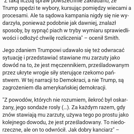
"Z taką liczbą spraw po­wszech­nie za­kła­da­no, że
Trump spędzi te wybory, kur­su­jąc po­mię­dzy wiecami a
pro­ce­sa­mi. Ale ta sądowa kam­pa­nia nigdy się nie wy­
da­rzy­ła, po­nie­waż po­dob­nie jak dawniej, znalazł
sposoby, by sypnąć piach w tryby wymiaru spra­wie­dli­
wo­ści i odłożyć chwilę roz­li­cze­nia" – ocenił Smith.
Jego zdaniem Trum­po­wi udawało się też od­wra­cać
sy­tu­ację i przed­sta­wiać sta­wia­ne mu zarzuty jako
dowód na to, że jest mę­czen­ni­kiem, prze­śla­do­wa­nym
przez ukryte wrogie siły ste­ru­ją­ce rzekomo pań­
stwem. W tej nar­ra­cji to De­mo­kra­ci, a nie Trump, są
za­gro­że­niem dla ame­ry­kań­skiej de­mo­kra­cji.
"Z powodów, których nie ro­zu­miem, ilekroć był oskar­
ża­ny, jego sondaże rosły (…). Za każdym razem, gdy
znów sta­wia­ją mu zarzuty, używa tego po prostu jako
ko­lej­ne­go dowodu, że jest prze­śla­do­wa­ny. To nie­do­
rzecz­ne, ale on to od­wró­cił. Jak dobry kan­ciarz" –