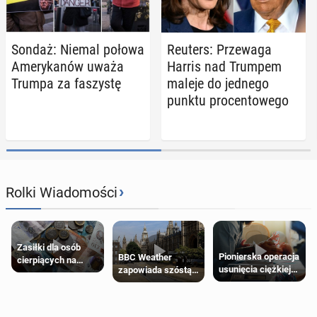
Sondaż: Niemal połowa
Reuters: Prze­wa­ga
Ame­ry­ka­nów uważa
Harris nad Trumpem
Trumpa za fa­szy­stę
maleje do jednego
punktu pro­cen­to­we­go
›
Rolki Wiadomości
Zasiłki dla osób
Pionierska operacja
BBC Weather
cierpiących na
usunięcia ciężkiej
zapowiada szóstą
schorzenia
wady wrodzonej
falę upałów w
psychiczne
płodu w łonie matki
Londynie