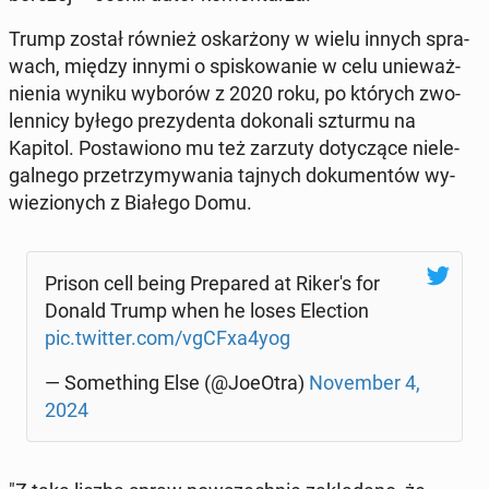
Trump został również oskar­żo­ny w wielu innych spra­
wach, między innymi o spi­sko­wa­nie w celu unie­waż­
nie­nia wyniku wyborów z 2020 roku, po których zwo­
len­ni­cy byłego pre­zy­den­ta do­ko­na­li szturmu na
Kapitol. Po­sta­wio­no mu też zarzuty do­ty­czą­ce nie­le­
gal­ne­go prze­trzy­my­wa­nia tajnych do­ku­men­tów wy­
wie­zio­nych z Białego Domu.
Prison cell being Pre­pa­red at Riker's for
Donald Trump when he loses Elec­tion
pic.twitter.com/vgCFxa4yog
— So­me­thing Else (@JoeOtra)
No­vem­ber 4,
2024