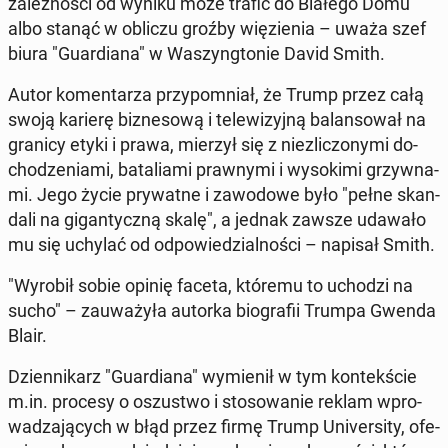
za­leż­no­ści od wyniku może trafić do Białego Domu
albo stanąć w obliczu groźby wię­zie­nia – uważa szef
biura "Gu­ar­dia­na" w Wa­szyng­to­nie David Smith.
Autor ko­men­ta­rza przy­po­mniał, że Trump przez całą
swoją karierę biz­ne­so­wą i te­le­wi­zyj­ną ba­lan­so­wał na
granicy etyki i prawa, mierzył się z nie­zli­czo­ny­mi do­
cho­dze­nia­mi, ba­ta­lia­mi praw­ny­mi i wy­so­ki­mi grzyw­na­
mi. Jego życie pry­wat­ne i za­wo­do­we było "pełne skan­
da­li na gi­gan­tycz­ną skalę", a jednak zawsze udawało
mu się uchylać od od­po­wie­dzial­no­ści – napisał Smith.
"Wyrobił sobie opinię faceta, któremu to uchodzi na
sucho" – za­uwa­ży­ła autorka bio­gra­fii Trumpa Gwenda
Blair.
Dzien­ni­karz "Gu­ar­dia­na" wy­mie­nił w tym kon­tek­ście
m.in. procesy o oszu­stwo i sto­so­wa­nie reklam wpro­
wa­dza­ją­cych w błąd przez firmę Trump Uni­ver­si­ty, ofe­