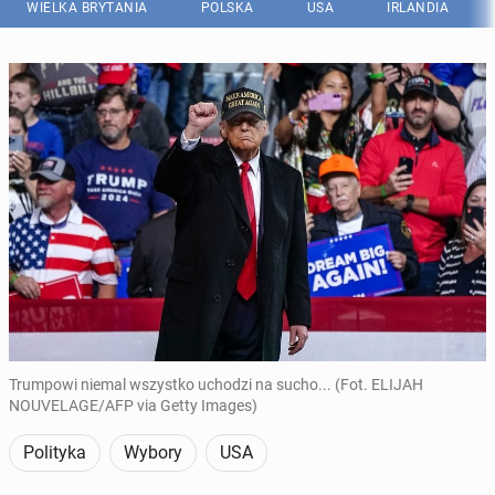
WIELKA BRYTANIA
POLSKA
USA
IRLANDIA
Trumpowi niemal wszystko uchodzi na sucho... (Fot. ELIJAH
NOUVELAGE/AFP via Getty Images)
Polityka
Wybory
USA