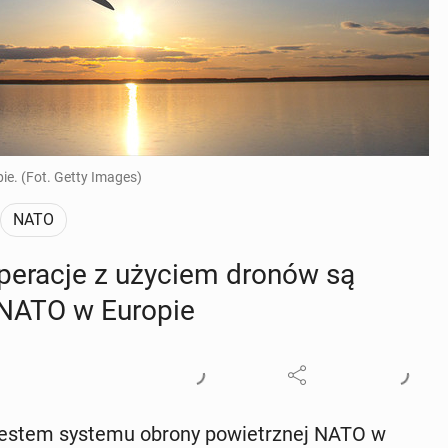
ie. (Fot. Getty Images)
NATO
 ope­ra­cje z użyciem dronów są
 NATO w Europie
ą testem systemu obrony po­wietrz­nej NATO w