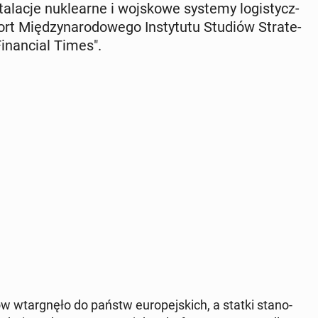
ta­la­cje nu­kle­ar­ne i woj­sko­we systemy lo­gi­stycz­
t Mię­dzy­na­ro­do­we­go In­sty­tu­tu Studiów Stra­te­
Fi­nan­cial Times".
 wtar­gnę­ło do państw eu­ro­pej­skich, a statki sta­no­