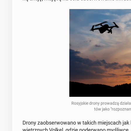
Ro­syj­skie drony pro­wa­dzą dzia­ła
tów jako "roz­po­zna­
Drony za­ob­ser­wo­wa­no w takich miej­scach jak lo
wietrz­nych Volkel, gdzie po­de­rwa­no my­śliw­ce