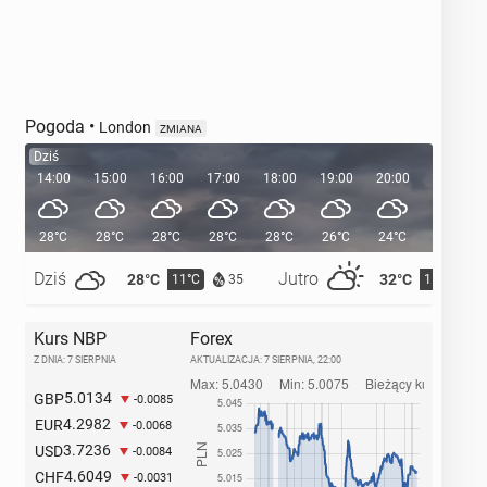
Pogoda
•
London
ZMIANA
Dziś
14:00
15:00
16:00
17:00
18:00
19:00
20:00
20:38
28°C
28°C
28°C
28°C
28°C
26°C
24°C
Dziś
Jutro
28°C
32°C
11°C
15°C
35
Kurs NBP
Forex
Z DNIA: 7 SIERPNIA
AKTUALIZACJA:
7 SIERPNIA, 22:00
5.0134
GBP
-0.0085
4.2982
EUR
-0.0068
3.7236
USD
-0.0084
4.6049
CHF
-0.0031