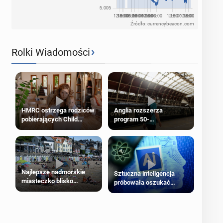
Źródło: currencybeacon.com
›
Rolki Wiadomości
HMRC ostrzega rodziców
Anglia rozszerza
pobierających Child
program 50-
Benefit. Mogą być
procentowych zniżek
zobowiązani do zwrotu
kolejowych na 18-latków
zasiłku
Najlepsze nadmorskie
Sztuczna inteligencja
miasteczko blisko
próbowała oszukać
Londynu
człowieka