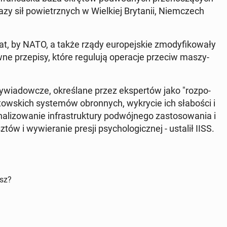
bazy sił po­wietrz­nych w Wiel­kiej Bry­ta­nii, Niem­czech
­lat, by NATO, a także rządy eu­ro­pej­skie zmo­dy­fi­ko­wa­ły
e prze­pi­sy, które re­gu­lu­ją ope­ra­cje przeciw ma­szy­
­wia­dow­cze, okre­śla­ne przez eks­per­tów jako "roz­po­
ow­skich sys­te­mów obron­nych, wy­kry­cie ich sła­bo­ści i
­li­zo­wa­nie in­fra­struk­tu­ry po­dwój­ne­go za­sto­so­wa­nia i
tów i wy­wie­ra­nie presji psy­cho­lo­gicz­nej - ustalił IISS.
isz?