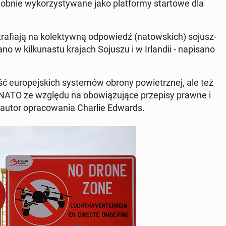
ob­nie wy­ko­rzy­sty­wa­ne jako plat­for­my star­to­we dla
tra­fia­ją na ko­lek­tyw­ną od­po­wiedź (na­tow­skich) so­jusz­
 w kil­ku­na­stu krajach Sojuszu i w Ir­lan­dii - na­pi­sa­no
ść eu­ro­pej­skich sys­te­mów obrony po­wietrz­nej, ale też
 NATO ze względu na obo­wią­zu­ją­ce prze­pi­sy prawne i
 autor opra­co­wa­nia Charlie Edwards.