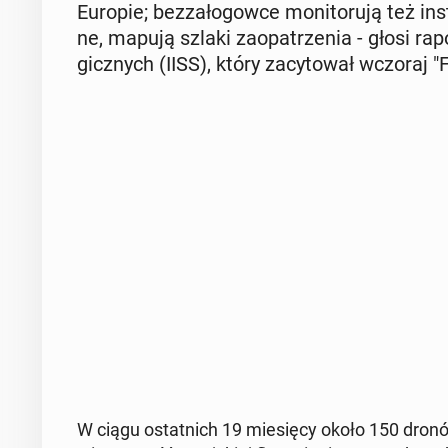
Europie; bez­za­ło­gow­ce mo­ni­to­ru­ją też in­s
ne, mapują szlaki za­opa­trze­nia - głosi rapor
gicz­nych (IISS), który za­cy­to­wał wczoraj "
W ciągu ostat­nich 19 mie­się­cy około 150 dronów