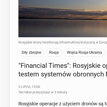
Rosyjskie drony monitorują infrastrukturę krytyczną w Europ
Siły zbrojne
Rosja
Wojna Rosja-Ukraina
"Fi­nan­cial Times": Ro­syj­skie
testem sys­te­mów obron­nych
3 LIPCA, 13:00
Ten tekst przeczytasz w 3 minuty
Ro­syj­skie ope­ra­cje z użyciem dronów s