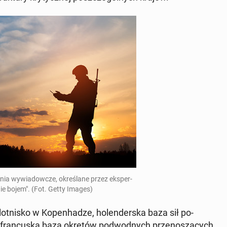
­nia wy­wia­dow­cze, okre­śla­ne przez eks­per­
nie bojem". (Fot. Getty Images)
t­ni­sko w Ko­pen­ha­dze, ho­len­der­ska baza sił po­
, fran­cu­ska baza okrętów pod­wod­nych prze­no­szą­cych