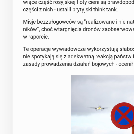
wią­ce część ro­syj­skiej floty cieni są praw­do­po­d
części z nich - ustalił bry­tyj­ski think tank.
Misje bez­za­ło­gow­ców są "re­ali­zo­wa­ne i nie na­
ni­ków", choć wtar­gnię­cia dronów za­ob­ser­wo­wa­no
w ra­por­cie.
Te ope­ra­cje wy­wia­dow­cze wy­ko­rzy­stu­ją słabo
nie spo­ty­ka­ją się z ade­kwat­ną reakcją państw
zasady pro­wa­dze­nia działań bo­jo­wych - ocenił