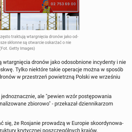
zęsto trak­tu­ją wtar­gnię­cia dronów jako od­
awsze skłonne są otwar­cie oskar­żać o nie
Fot. Getty Images)
ą wtar­gnię­cia dronów jako od­osob­nio­ne in­cy­den­ty i nie
kwę. Tylko nie­któ­re takie ope­ra­cje można w sposób
24 dronów w prze­strzeń po­wietrz­ną Polski we wrze­śniu
ed­no­znacz­nie, ale "pewien wzór po­stę­po­wa­nia
na­li­zo­wa­ne zbio­ro­wo" - prze­ka­zał dzien­ni­ka­rzom
 się, że Ro­sja­nie pro­wa­dzą w Europie sko­or­dy­no­wa­
uk­tu­ry kry­tycz­nej po­szcze­gól­nych krajów.