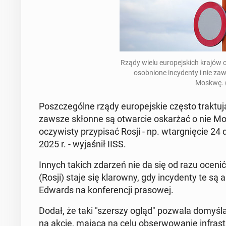
Rządy wielu eu­ro­pej­skich krajów c
osob­nio­ne in­cy­den­ty i nie z
Moskwę. (
Po­szcze­gól­ne rządy eu­ro­pej­skie często trak­tu­j
zawsze skłonne są otwar­cie oskar­żać o nie Mos
oczy­wi­sty przy­pi­sać Rosji - np. wtar­gnię­cie 
2025 r. - wy­ja­śnił IISS.
Innych takich zdarzeń nie da się od razu ocenić j
(Rosji) staje się kla­row­ny, gdy in­cy­den­ty te są a
Edwards na kon­fe­ren­cji pra­so­wej.
Dodał, że taki "szerszy ogląd" pozwala do­my­ślać
ną akcję, mającą na celu ob­ser­wo­wa­nie in­fra­str