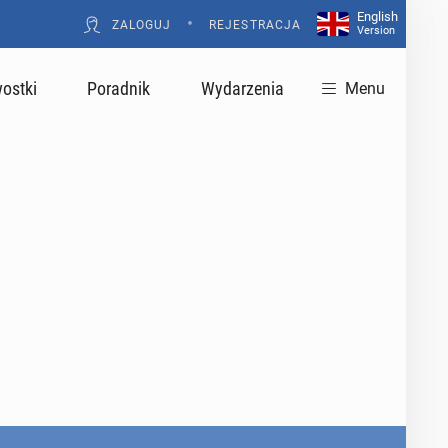
English
•
ZALOGUJ
REJESTRACJA
Version
ostki
Poradnik
Wydarzenia
Menu