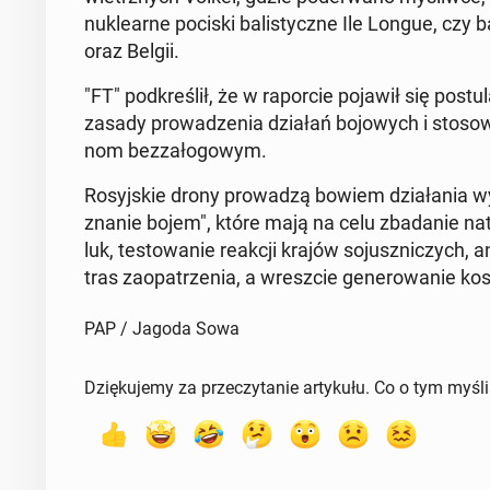
nu­kle­ar­ne pociski ba­li­stycz­ne Ile Longue, czy 
oraz Belgii.
"FT" pod­kre­ślił, że w ra­por­cie pojawił się po­stu
zasady pro­wa­dze­nia działań bo­jo­wych i sto­sow­n
nom bez­za­ło­go­wym.
Ro­syj­skie drony pro­wa­dzą bowiem dzia­ła­nia wy
zna­nie bojem", które mają na celu zba­da­nie na­t
luk, te­sto­wa­nie reakcji krajów so­jusz­ni­czych, ana
tras za­opa­trze­nia, a wresz­cie ge­ne­ro­wa­nie kosz
PAP / Jagoda Sowa
Dziękujemy za przeczytanie artykułu. Co o tym myśl