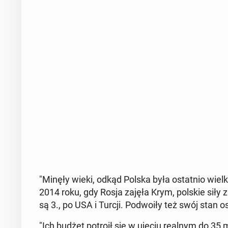
"Minęły wieki, odkąd Polska była ostat­nio wielką 
2014 roku, gdy Rosja zajęła Krym, polskie siły 
są 3., po USA i Turcji. Po­dwo­iły też swój stan 
"Ich budżet potroił się w ujęciu realnym do 35 m