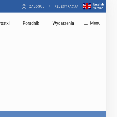
English
•
ZALOGUJ
REJESTRACJA
Version
ostki
Poradnik
Wydarzenia
Menu