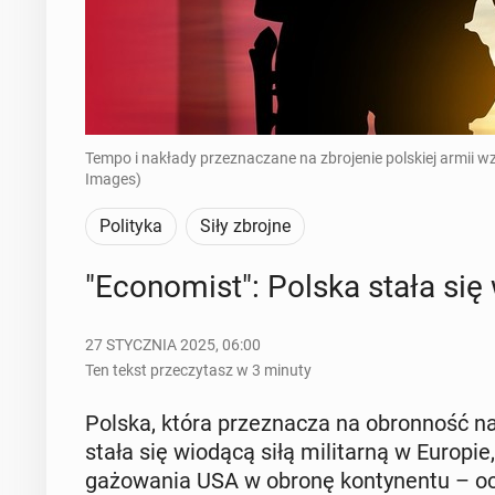
Tempo i nakłady przeznaczane na zbrojenie polskiej armii 
Images)
Polityka
Siły zbrojne
"Eco­no­mist": Polska stała się 
27 STYCZNIA 2025, 06:00
Ten tekst przeczytasz w 3 minuty
Polska, która prze­zna­cza na obron­ność 
stała się wiodącą siłą mi­li­tar­ną w Europie,
ga­żo­wa­nia USA w obronę kon­ty­nen­tu – ocen