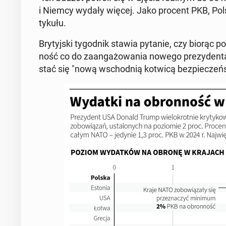
i Niemcy wydały więcej. Jako procent PKB, Polska 
ty­ku­łu.
Bry­tyj­ski ty­go­dnik stawia pytanie, czy biorąc p
ność co do za­an­ga­żo­wa­nia nowego pre­zy­d
stać się "nową wschod­nią kotwicą bez­pie­czeń­s