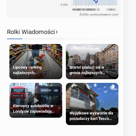
Źródło: currencybeacon.com
›
Rolki Wiadomości
Lipcowy ranking
Bristol znalazł się w
najtańszych
gronie najlepszych
supermarketów
kierunków podróży na
świecie
Kierowcy autobusów w
Londynie zapowiadają
Wyjątkowe wyzwanie dla
strajki
posiadaczy kart Tesco
Clubcard!