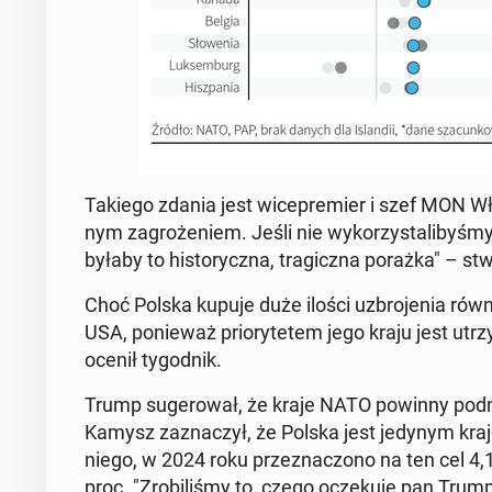
Takiego zdania jest wi­ce­pre­mier i szef MON Wł
nym za­gro­że­niem. Jeśli nie wy­ko­rzy­sta­li­by­ś
byłaby to hi­sto­rycz­na, tra­gicz­na porażka" – stwi
Choć Polska kupuje duże ilości uzbro­je­nia równie
USA, po­nie­waż prio­ry­te­tem jego kraju jest utrz
ocenił ty­go­dnik.
Trump su­ge­ro­wał, że kraje NATO powinny pod­n
Kamysz za­zna­czył, że Polska jest jedynym kra
niego, w 2024 roku prze­zna­czo­no na ten cel 4,
proc. "Zro­bi­li­śmy to, czego ocze­ku­je pan T