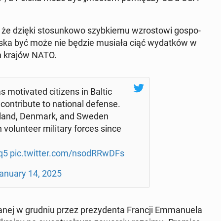
e, że dzięki sto­sun­ko­wo szyb­kie­mu wzro­sto­wi go­spo­
olska być może nie będzie musiała ciąć wy­dat­ków w
ch krajów NATO.
o­ti­va­ted ci­ti­zens in Baltic
on­tri­bu­te to na­tio­nal defense.
 Poland, Denmark, and Sweden
 vo­lun­te­er mi­li­ta­ry forces since
q5
pic.twitter.com/nso­dR­RwDFs
anuary 14, 2025
a­nej w grudniu przez pre­zy­den­ta Francji Em­ma­nu­ela