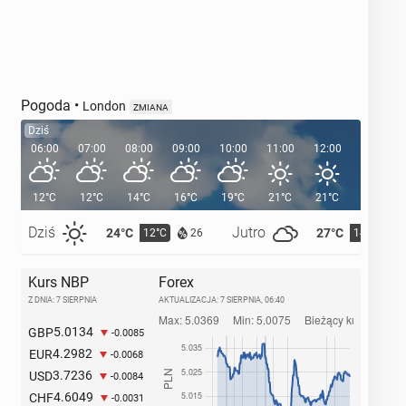
Pogoda
•
London
ZMIANA
Dziś
06:00
07:00
08:00
09:00
10:00
11:00
12:00
13:00
12°C
12°C
14°C
16°C
19°C
21°C
21°C
22°C
Dziś
Jutro
24°C
27°C
12°C
14°C
26
Kurs NBP
Forex
Z DNIA: 7 SIERPNIA
AKTUALIZACJA:
7 SIERPNIA, 06:40
5.0134
GBP
-0.0085
4.2982
EUR
-0.0068
3.7236
USD
-0.0084
4.6049
CHF
-0.0031