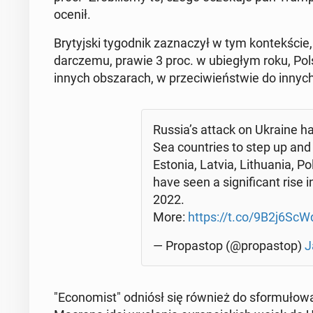
ocenił.
Bry­tyj­ski ty­go­dnik za­zna­czył w tym kon­tek­ści
dar­cze­mu, prawie 3 proc. w ubie­głym roku, P
innych ob­sza­rach, w prze­ci­wień­stwie do inny
Russia’s attack on Ukraine has m
Sea co­un­tries to step up and c
Estonia, Latvia, Li­thu­ania,
have seen a si­gni­fi­cant rise in
2022.
More:
https://t.co/9B2j6ScW
— Pro­pa­stop (@pro­pa­stop)
J
"Eco­no­mist" odniósł się również do sfor­mu­ło­w