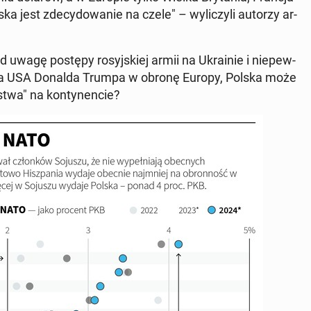
jest zde­cy­do­wa­nie na czele" – wy­li­czy­li autorzy ar­
od uwagę postępy ro­syj­skiej armii na Ukra­inie i nie­pew­
en­ta USA Donalda Trumpa w obronę Europy, Polska może
twa" na kon­ty­nen­cie?