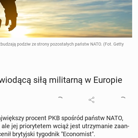
wzbudzają podziw ze strony pozostałych państw NATO. (Fot. Getty
wiodącą siłą mi­li­tar­ną w Europie
naj­więk­szy procent PKB spośród państw NATO,
 ale jej prio­ry­te­tem wciąż jest utrzy­ma­nie za­an­
ił bry­tyj­ski ty­go­dnik "Eco­no­mist".