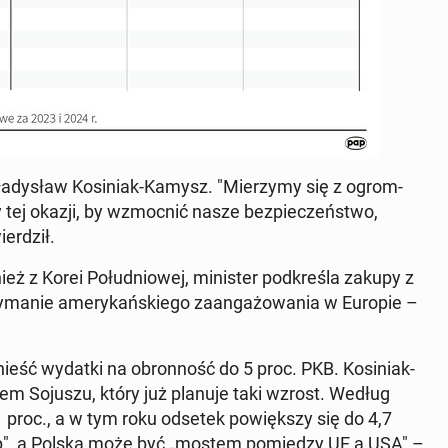
a­dy­sław Ko­si­niak-Kamysz. "Mie­rzy­my się z ogrom­
my tej okazji, by wzmoc­nić nasze bez­pie­czeń­stwo,
er­dził.
ż z Korei Po­łu­dnio­wej, mi­ni­ster pod­kre­śla zakupy z
y­ma­nie ame­ry­kań­skie­go za­an­ga­żo­wa­nia w Europie –
ieść wydatki na obron­ność do 5 proc. PKB. Ko­si­niak-
jem Sojuszu, który już planuje taki wzrost. Według
1 proc., a w tym roku odsetek po­więk­szy się do 4,7
rump", a Polska może być „mostem po­mię­dzy UE a USA" –