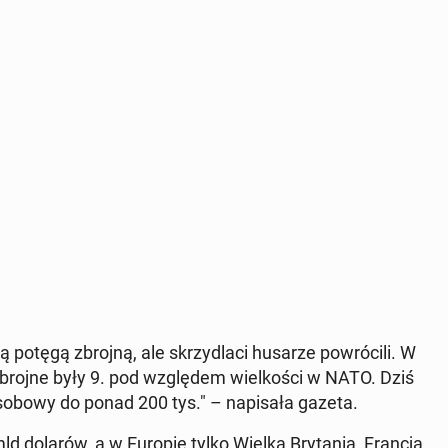
potęgą zbrojną, ale skrzy­dla­ci husarze po­wró­ci­li. W
zbrojne były 9. pod wzglę­dem wiel­ko­ści w NATO. Dziś
osobowy do ponad 200 tys." – na­pi­sa­ła gazeta.
ld dolarów, a w Europie tylko Wielka Bry­ta­nia, Francja