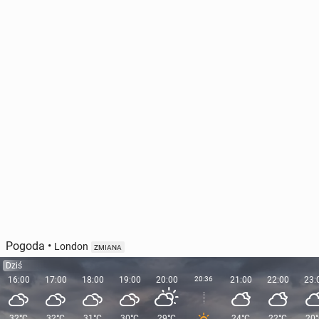
Pogoda
•
London
ZMIANA
Dziś
16:00
17:00
18:00
19:00
20:00
20:36
21:00
22:00
23:
32°C
32°C
31°C
30°C
29°C
24°C
22°C
20