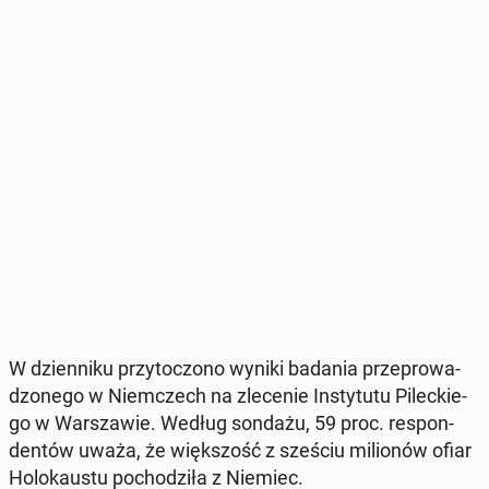
W dzien­ni­ku przy­to­czo­no wyniki badania prze­pro­wa­
dzo­ne­go w Niem­czech na zle­ce­nie In­sty­tu­tu Pi­lec­kie­
go w War­sza­wie. Według sondażu, 59 proc. re­spon­
den­tów uważa, że więk­szość z sześciu mi­lio­nów ofiar
Ho­lo­kau­stu po­cho­dzi­ła z Niemiec.