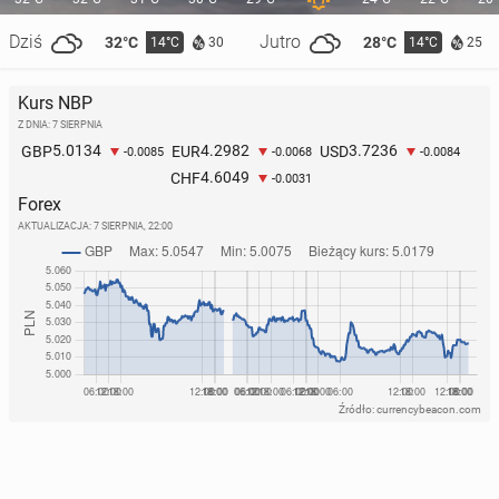
Dziś
Jutro
32°C
28°C
14°C
14°C
30
25
Kurs NBP
Z DNIA: 7 SIERPNIA
5.0134
4.2982
3.7236
GBP
EUR
USD
-0.0085
-0.0068
-0.0084
4.6049
CHF
-0.0031
Forex
AKTUALIZACJA:
7 SIERPNIA, 22:00
Źródło: currencybeacon.com