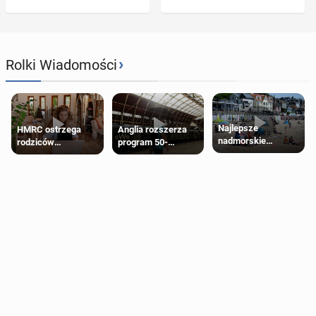
›
Rolki Wiadomości
Najlepsze
HMRC ostrzega
Anglia rozszerza
nadmorskie
rodziców
program 50-
miasteczko blisko
pobierających Child
procentowych
Londynu
Benefit. Mogą być
zniżek kolejowych
zobowiązani do
na 18-latków
zwrotu zasiłku