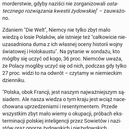
mor­der­stwie, gdyby naziści nie zor­ga­ni­zo­wa­li
osta­
tecz­ne­go roz­wią­za­nia kwestii ży­dow­skiej
" – za­uwa­żo­
no.
Zdaniem "Die Welt", Niemcy nie tylko zbyt mało
wiedzą o losie Polaków, ale ist­nie­je też "cał­ko­wi­cie nie­
uza­sad­nio­na duma z ich własnej oceny hi­sto­rii wojny
świa­to­wej i Ho­lo­kau­stu". Na pytanie w sondażu, kto
mógłby się uczyć od kogo, 36 proc. Niemców uważa,
że Polacy mogliby uczyć się od nich, podczas gdy tylko
27 proc. widzi to na odwrót – czytamy w nie­miec­kim
dzien­ni­ku.
"Polska, obok Francji, jest naszym naj­waż­niej­szym są­
sia­dem. Ale nasza wiedza o tym kraju jest wciąż na­ce­
cho­wa­na uprze­dze­nia­mi i re­sen­ty­men­tem. Przede
wszyst­kim zbyt mało wiemy o oku­pa­cji, próbach eks­
ter­mi­na­cji pol­skiej in­te­li­gen­cji przez So­wie­tów i na­zi­
stów oraz oporze ży­dow­skich i nie­ży­dow­skich