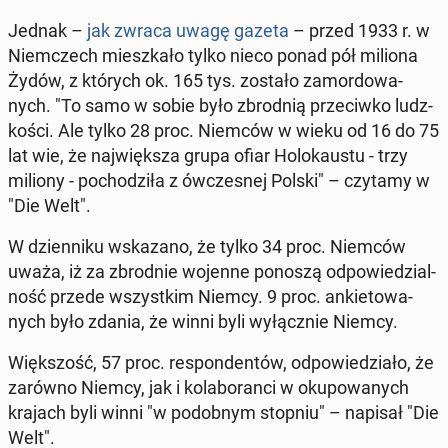
Jednak –
jak zwraca uwagę gazeta
– przed 1933 r. w
Niem­czech miesz­ka­ło tylko nieco ponad pół miliona
Żydów, z których ok. 165 tys. zostało za­mor­do­wa­
nych. "To samo w sobie było zbrod­nią prze­ciw­ko ludz­
ko­ści. Ale tylko 28 proc. Niemców w wieku od 16 do 75
lat wie, że naj­więk­sza grupa ofiar Ho­lo­kau­stu - trzy
miliony - po­cho­dzi­ła z ów­cze­snej Polski" – czytamy w
"Die Welt".
W dzien­ni­ku wska­za­no, że tylko 34 proc. Niemców
uważa, iż za zbrod­nie wojenne ponoszą od­po­wie­dzial­
ność przede wszyst­kim Niemcy. 9 proc. an­kie­to­wa­
nych było zdania, że winni byli wy­łącz­nie Niemcy.
Więk­szość, 57 proc. re­spon­den­tów, od­po­wie­dzia­ło, że
zarówno Niemcy, jak i ko­la­bo­ran­ci w oku­po­wa­nych
krajach byli winni "w po­dob­nym stopniu" – napisał "Die
Welt".