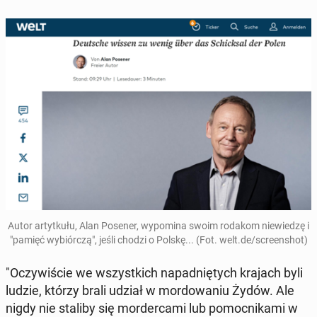
Autor ar­tyt­ku­łu, Alan Posener, wy­po­mi­na swoim rodakom nie­wie­dzę i
"pamięć wy­biór­czą", jeśli chodzi o Polskę... (Fot. welt.de/scre­en­shot)
"Oczy­wi­ście we wszyst­kich na­pad­nię­tych krajach byli
ludzie, którzy brali udział w mor­do­wa­niu Żydów. Ale
nigdy nie staliby się mor­der­ca­mi lub po­moc­ni­ka­mi w