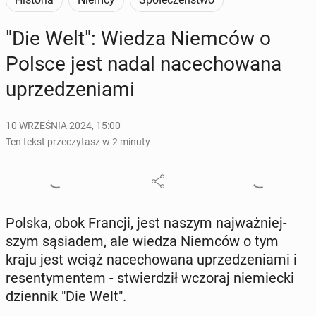
"Die Welt": Wiedza Niemców o
Polsce jest nadal na­ce­cho­wa­na
uprze­dze­nia­mi
10 WRZEŚNIA 2024, 15:00
Ten tekst przeczytasz w 2 minuty
Polska, obok Francji, jest naszym naj­waż­niej­
szym są­sia­dem, ale wiedza Niemców o tym
kraju jest wciąż na­ce­cho­wa­na uprze­dze­nia­mi i
re­sen­ty­men­tem - stwier­dził wczoraj nie­miec­ki
dzien­nik "Die Welt".