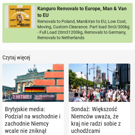
Kanguro Removals to Europe, Man & Van
to EU
Removals to Poland, Man&Van to EU, Low Cost,
Moving, Custom Clearance. Part load 5m3/300kg
- Full Load 20m31200kg, Removals to Germany,
Removals to Netherlands
Czytaj więcej
Bry­tyj­skie media:
Sondaż: Więk­szość
Podział na wschod­nie i
Niemców uważa, że
za­chod­nie Niemcy
kraj nie radzi sobie z
wcale nie zniknął
uchodź­ca­mi