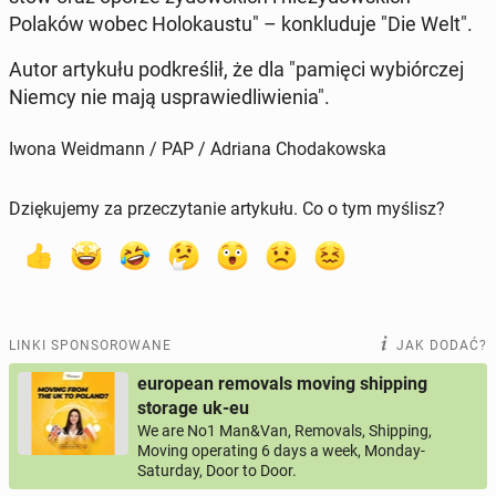
Polaków wobec Ho­lo­kau­stu" – kon­klu­du­je "Die Welt".
Autor ar­ty­ku­łu pod­kre­ślił, że dla "pamięci wy­biór­czej
Niemcy nie mają uspra­wie­dli­wie­nia".
Iwona Weidmann / PAP / Adriana Chodakowska
Dziękujemy za przeczytanie artykułu. Co o tym myślisz?
LINKI SPONSOROWANE
JAK DODAĆ?
european removals moving shipping
storage uk-eu
We are No1 Man&Van, Removals, Shipping,
Moving operating 6 days a week, Monday-
Saturday, Door to Door.