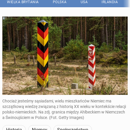
WIELKA BRYTANIA
POLSKA
USA
IRLANDIA
Chociaż jesteśmy sąsiadami, wielu mieszkańców Niemiec ma
szczątkową wiedzę związaną z historią XX wieku w kontekście relacji
polsko-niemieckich. Na zdj. granica między Ahlbeckiem w Niemczech
a Świnoujściem w Polsce. (Fot. Getty Images)
Historia
Niemcy
Społeczeństwo