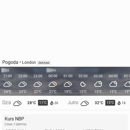
Pogoda
•
London
ZMIANA
Dziś
Jutro
21:00
22:00
23:00
00:00
01:00
02:00
03:00
04:00
05:
24°C
23°C
22°C
21°C
19°C
15°C
15°C
15°C
15
Dziś
Jutro
28°C
32°C
11°C
15°C
36
18
Kurs NBP
Z DNIA: 7 SIERPNIA