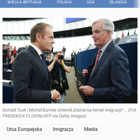
WIELKA BRYTANIA
POLSKA
USA
IRLANDIA
Donald Tusk i Michel Barnier zmienili zdanie na temat imigracji?... (Fot.
FREDERICK FLORIN/AFP via Getty Images)
Unia Europejska
Imigracja
Media