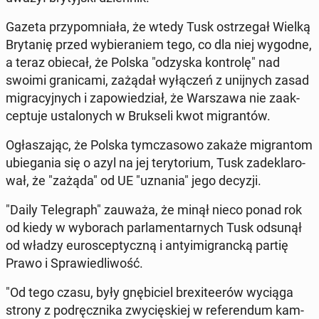
Gazeta przy­po­mnia­ła, że wtedy Tusk ostrze­gał Wielką
Bry­ta­nię przed wy­bie­ra­niem tego, co dla niej wygodne,
a teraz obiecał, że Polska "odzyska kon­tro­lę" nad
swoimi gra­ni­ca­mi, zażądał wy­łą­czeń z unij­nych zasad
mi­gra­cyj­nych i za­po­wie­dział, że War­sza­wa nie za­ak­
cep­tu­je usta­lo­nych w Bruk­se­li kwot mi­gran­tów.
Ogła­sza­jąc, że Polska tym­cza­so­wo zakaże mi­gran­tom
ubie­ga­nia się o azyl na jej te­ry­to­rium, Tusk za­de­kla­ro­
wał, że "zażąda" od UE "uznania" jego decyzji.
"Daily Te­le­graph" zauważa, że minął nieco ponad rok
od kiedy w wy­bo­rach par­la­men­tar­nych Tusk odsunął
od władzy eu­ro­scep­tycz­ną i an­ty­imi­granc­ką partię
Prawo i Spra­wie­dli­wość.
"Od tego czasu, były gnę­bi­ciel bre­xi­te­erów wyciąga
strony z pod­ręcz­ni­ka zwy­cię­skiej w re­fe­ren­dum kam­