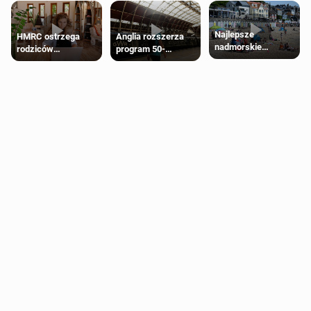
Najlepsze
HMRC ostrzega
Anglia rozszerza
nadmorskie
rodziców
program 50-
miasteczko blisko
pobierających Child
procentowych
Londynu
Benefit. Mogą być
zniżek kolejowych
zobowiązani do
na 18-latków
zwrotu zasiłku