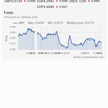
5.0134
4.2982
3.7236
GBP
EUR
USD
-0.0085
-0.0068
-0.0084
4.6049
CHF
-0.0031
Forex
AKTUALIZACJA:
7 SIERPNIA, 22:00
Źródło: currencybeacon.com