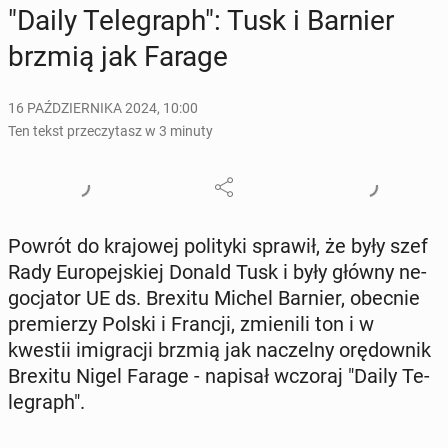
"Daily Te­le­graph": Tusk i Barnier
brzmią jak Farage
16 PAŹDZIERNIKA 2024, 10:00
Ten tekst przeczytasz w 3 minuty
Powrót do kra­jo­wej po­li­ty­ki sprawił, że były szef
Rady Eu­ro­pej­skiej Donald Tusk i były główny ne­
go­cja­tor UE ds. Brexitu Michel Barnier, obecnie
pre­mie­rzy Polski i Francji, zmie­ni­li ton i w
kwestii imi­gra­cji brzmią jak na­czel­ny orę­dow­nik
Brexitu Nigel Farage - napisał wczoraj "Daily Te­
le­graph".