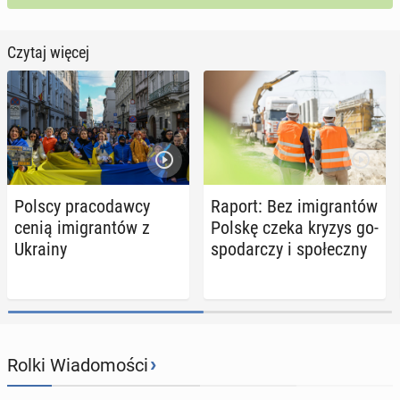
Czytaj więcej
Polscy pra­co­daw­cy
Raport: Bez imi­gran­tów
cenią imi­gran­tów z
Polskę czeka kryzys go­
Ukrainy
spo­dar­czy i spo­łecz­ny
›
Rolki Wiadomości