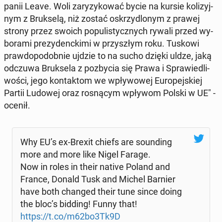
pa­nii Leave. Woli za­ry­zy­ko­wać bycie na kursie ko­li­zyj­
nym z Bruk­se­lą, niż zostać oskrzy­dlo­nym z prawej
strony przez swoich po­pu­li­stycz­nych rywali przed wy­
bo­ra­mi pre­zy­denc­ki­mi w przy­szłym roku. Tuskowi
praw­do­po­dob­nie ujdzie to na sucho dzięki uldze, jaką
odczuwa Bruk­se­la z po­zby­cia się Prawa i Spra­wie­dli­
wo­ści, jego kon­tak­tom we wpły­wo­wej Eu­ro­pej­skiej
Partii Ludowej oraz ro­sną­cym wpływom Polski w UE" -
ocenił.
Why EU’s ex-Brexit chiefs are so­un­ding
more and more like Nigel Farage.
Now in roles in their native Poland and
France, Donald Tusk and Michel Barnier
have both changed their tune since doing
the bloc’s bidding! Funny that!
https://t.co/m62bo3Tk9D