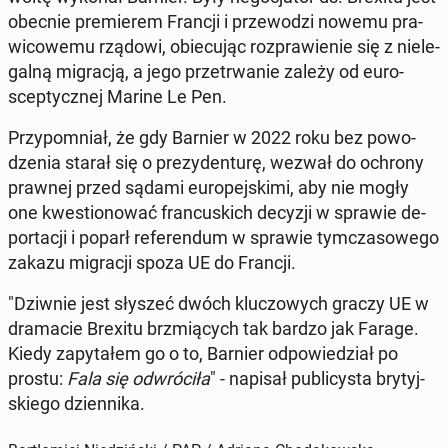
obecnie pre­mie­rem Francji i prze­wo­dzi nowemu pra­
wi­co­we­mu rządowi, obie­cu­jąc roz­pra­wie­nie się z nie­le­
gal­ną mi­gra­cją, a jego prze­trwa­nie zależy od eu­ro­
scep­tycz­nej Marine Le Pen.
Przy­po­mniał, że gdy Barnier w 2022 roku bez po­wo­
dze­nia starał się o pre­zy­den­tu­rę, wezwał do ochrony
prawnej przed sądami eu­ro­pej­ski­mi, aby nie mogły
one kwe­stio­no­wać fran­cu­skich decyzji w sprawie de­
por­ta­cji i poparł re­fe­ren­dum w sprawie tym­cza­so­we­go
zakazu mi­gra­cji spoza UE do Francji.
"Dziwnie jest słyszeć dwóch klu­czo­wych graczy UE w
dra­ma­cie Brexitu brzmią­cych tak bardzo jak Farage.
Kiedy za­py­ta­łem go o to, Barnier od­po­wie­dział po
prostu:
Fala się od­wró­ci­ła
" - napisał pu­bli­cy­sta bry­tyj­
skie­go dzien­ni­ka.