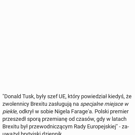
"Donald Tusk, były szef UE, który po­wie­dział kiedyś, że
zwo­len­ni­cy Brexitu za­słu­gu­ją na
spe­cjal­ne miejsce w
piekle
, odkrył w sobie Nigela Fa­ra­ge­'a. Polski premier
prze­szedł sporą prze­mia­nę od czasów, gdy w latach
Brexitu był prze­wod­ni­czą­cym Rady Eu­ro­pej­skiej" - za­
uwa­żył bry­tyj­ski dzien­nik.