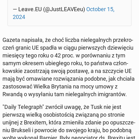
— Leave.EU (@Ju­stLE­AVE­eu)
October 15,
2024
Gazeta na­pi­sa­ła, że choć liczba nie­le­gal­nych prze­kro­
czeń granic UE spadła w ciągu pierw­szych dzie­wię­ciu
mie­się­cy tego roku o 42 proc. w po­rów­na­niu z tym
samym okresem ubie­głe­go roku, to państwa człon­
kow­skie za­ostrza­ją swoją postawę, a na szczy­cie UE
mają być oma­wia­ne roz­wią­za­nia podobne, jak chciała
za­sto­so­wać Wielka Bry­ta­nia na mocy umowy z
Rwandą o wy­sy­ła­niu tam nie­le­gal­nych imi­gran­tów.
"Daily Te­le­graph" zwrócił uwagę, że Tusk nie jest
pierw­szą wielką oso­bi­sto­ścią zwią­za­ną po stronie
unijnej z Bre­xi­tem, która zmie­ni­ła zdanie po opusz­cze­
niu Bruk­se­li i po­wro­cie do swojego kraju, bo podobną
woltę wykonał Barnier. Były ne­go­cja­tor ds. Brexitu jest